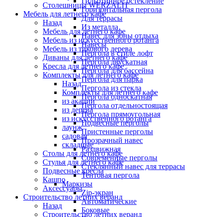
Гильотинное остекление
Столешницы WERZALIT
Горизонтальная пергола
Мебель для летнего кафе
Для террасы
Назад
Из металла
Мебель для летнего кафе
Навес для зоны отдыха
Мебель из искусственного ротанга
Навесы
Мебель из тикового дерева
Пергола в стиле лофт
Диваны для летнего кафе
Пергола двускатная
Кресла для летнего кафе
Пергола для бассейна
Комплекты для летнего кафе
Пергола для парка
Назад
Пергола из стекла
Комплекты для летнего кафе
Пергола односкатная
из акации
Пергола отдельностоящая
из дерева
Пергола прямоугольная
из искусственного ротанга
Подвесные перголы
лаунж
Пристенные перголы
садовая
Прозрачный навес
складные
Раздвижная
Столы для летнего кафе
Современные перголы
Стулья для летнего кафе
Стеклянный навес для террасы
Подвесные кресла
Тентовая пергола
Кашпо
Маркизы
Аксессуары
Zip-экран
Строительство летних веранд
Автоматические
Назад
Боковые
Строительство летних веранд