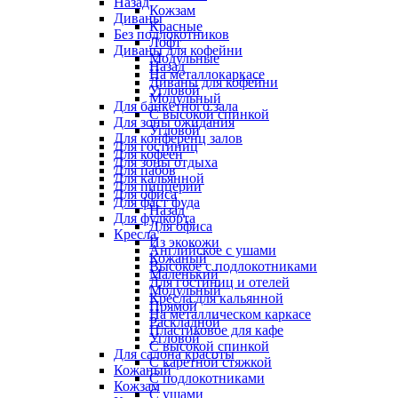
Назад
Кожзам
Диваны
Красные
Без подлокотников
Лофт
Диваны для кофейни
Модульные
Назад
На металлокаркасе
Диваны для кофейни
Угловой
Модульный
Для банкетного зала
С высокой спинкой
Для зоны ожидания
Угловой
Для конференц залов
Для гостиниц
Для кофеен
Для зоны отдыха
Для пабов
Для кальянной
Для пиццерии
Для офиса
Для фаст фуда
Назад
Для фудкорта
Для офиса
Кресла
Из экокожи
Английское с ушами
Кожаный
Высокое с подлокотниками
Маленький
Для гостиниц и отелей
Модульный
Кресла для кальянной
Прямой
На металлическом каркасе
Раскладной
Пластиковое для кафе
Угловой
С высокой спинкой
Для салона красоты
С каретной стяжкой
Кожаный
С подлокотниками
Кожзам
С ушами