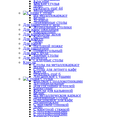
Красные
Мягкие стулья
Лофт
Показать ещё 44
Модульные
Столы
На металлокаркасе
Белый
Угловой
Деревянные столы
Для банкетного зала
Журнальные столики
Для зоны ожидания
Квадратный
Для конференц залов
Круглый
Для кофеен
Лофт
Для пабов
На одной ножке
Для пиццерии
Прямоугольный
Для фаст фуда
Барные столы
Для фудкорта
Складные столы
Кресла
Столы на металлокаркасе
Назад
Столы для летнего кафе
Кресла
Показать ещё 6
Английское с ушами
Стулья
Высокое с подлокотниками
Антивандальные
Для гостиниц и отелей
Банкетные
Кресла для кальянной
Белые
На металлическом каркасе
Деревянные стулья
Пластиковое для кафе
Дизайнерские
С высокой спинкой
Лофт
С каретной стяжкой
С подлокотниками
С подлокотниками
Барные стулья