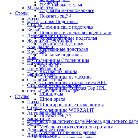
С ушами
Пластиковые стулья
Мягкие стулья
Стулья на металлокаркасе
Столы
Показать ещё 4
Назад
Подстолья
Столы
Алюминиевые подстолья
Белый
Подстолья из нержавеющей стали
Деревянные столы
Хромированные подстолья
Журнальные столики
Чугунные подстолья
Квадратный
Деревянные подстолья
Круглый
Стальные подстолья
Лофт
Столешницы
На одной ножке
Для бара
Прямоугольный
Круглая из шпона
Барные столы
Столешницы из массива
Складные столы
Столешницы с покрытием HPL
Столы на металлокаркасе
Столешницы Сompact Top HPL
Столы для летнего кафе
Шпон дуба
Стулья
Шпон ореха
Назад
Шпонированные столешницы
Стулья
Столешницы WERZALIT
Антивандальные
Показать ещё 3
Банкетные
Мебель для летнего каф
Белые
Мебель из искусственного ротанга
Деревянные стулья
Мебель из тикового дерева
Дизайнерские
Диваны для летнего кафе