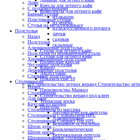
Лофт
Кресла для летнего кафе
С подлокотниками
Комплекты для летнего кафе
Барные стулья
из акации
Пластиковые стулья
из дерева
Стулья на металлокаркасе
из искусственного ротанга
Подстолья
лаунж
Назад
садовая
Подстолья
складные
Алюминиевые подстолья
Столы для летнего кафе
Подстолья из нержавеющей стали
Стулья для летнего кафе
Хромированные подстолья
Подвесные кресла
Чугунные подстолья
Кашпо
Деревянные подстолья
Аксессуары
Стальные подстолья
Показать ещё 10
Столешницы
Строительство лет
Назад
Производство Маркиз
Столешницы
Строительство веранд под ключ
Для бара
Террасная доска
Круглая из шпона
Перголы
Столешницы из массива
Автоматические перголы
Столешницы с покрытием HPL
Алюминиевые
Столешницы Сompact Top HPL
Безрамное остекление
Шпон дуба
Биоклиматические
Шпон ореха
Вертикальная пергола
Шпонированные столешницы