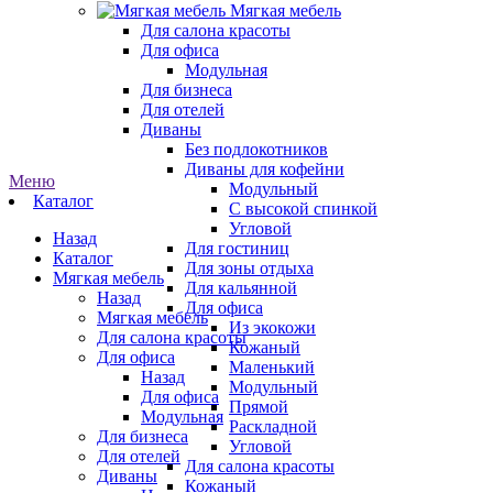
Мягкая мебель
Для салона красоты
Для офиса
Модульная
Для бизнеса
Для отелей
Диваны
Без подлокотников
Диваны для кофейни
Меню
Модульный
Каталог
С высокой спинкой
Угловой
Назад
Для гостиниц
Каталог
Для зоны отдыха
Мягкая мебель
Для кальянной
Назад
Для офиса
Мягкая мебель
Из экокожи
Для салона красоты
Кожаный
Для офиса
Маленький
Назад
Модульный
Для офиса
Прямой
Модульная
Раскладной
Для бизнеса
Угловой
Для отелей
Для салона красоты
Диваны
Кожаный