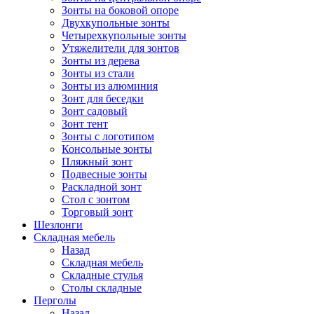
Зонты на боковой опоре
Двухкупольные зонты
Четырехкупольные зонты
Утяжелители для зонтов
Зонты из дерева
Зонты из стали
Зонты из алюминия
Зонт для беседки
Зонт садовый
Зонт тент
Зонты с логотипом
Консольные зонты
Пляжный зонт
Подвесные зонты
Раскладной зонт
Стол с зонтом
Торговый зонт
Шезлонги
Складная мебель
Назад
Складная мебель
Складные стулья
Столы складные
Перголы
Назад