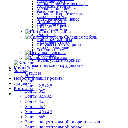
Пляжный зонт
Маркиза для зимнего сада
Подвесные зонты
Маркиза над входом
Раскладной зонт
Маркиза открытого типа
Стол с зонтом
Металлический навес
Торговый зонт
Навес для кафе
Показать ещё 20
Навес от дождя
Шезлонги
Оконные
Складная мебель
Парусная маркиза
Складные стулья
Полукассетная маркиза
Столы складные
Теневой навес
Перголы
Фасадные
Маркизы
Французские маркизы
Климатическое оборудование
Компания
Зонты
Отзывы
Назад
Новости и наши проекты
Зонты
Доставка
Зонты 2,5х2,5
Контакты
Зонты 3х3
Зонты 3,5х3,5
Зонты 4х3
Зонты 4х4
Зонты 4,5х4,5
Зонты 5х5
Зонты на центральной опоре телескопы
Зонты на центральной опоре