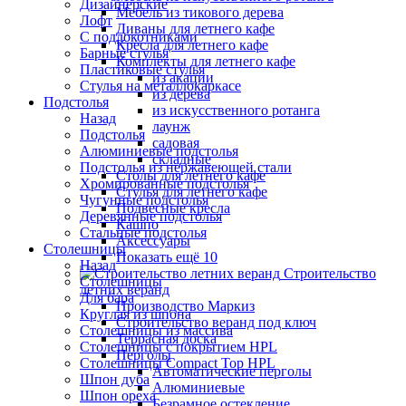
Дизайнерские
Мебель из тикового дерева
Лофт
Диваны для летнего кафе
С подлокотниками
Кресла для летнего кафе
Барные стулья
Комплекты для летнего кафе
Пластиковые стулья
из акации
Стулья на металлокаркасе
из дерева
Подстолья
из искусственного ротанга
Назад
лаунж
Подстолья
садовая
Алюминиевые подстолья
складные
Подстолья из нержавеющей стали
Столы для летнего кафе
Хромированные подстолья
Стулья для летнего кафе
Чугунные подстолья
Подвесные кресла
Деревянные подстолья
Кашпо
Стальные подстолья
Аксессуары
Столешницы
Показать ещё 10
Назад
Строительство
Столешницы
летних веранд
Для бара
Производство Маркиз
Круглая из шпона
Строительство веранд под ключ
Столешницы из массива
Террасная доска
Столешницы с покрытием HPL
Перголы
Столешницы Сompact Top HPL
Автоматические перголы
Шпон дуба
Алюминиевые
Шпон ореха
Безрамное остекление