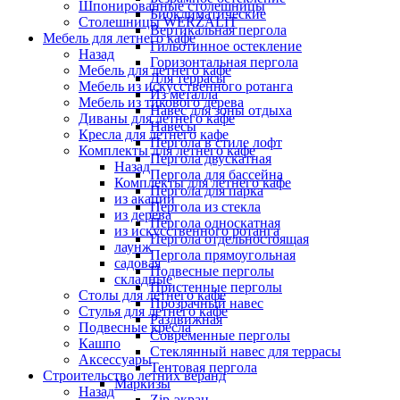
Шпонированные столешницы
Биоклиматические
Столешницы WERZALIT
Вертикальная пергола
Мебель для летнего кафе
Гильотинное остекление
Назад
Горизонтальная пергола
Мебель для летнего кафе
Для террасы
Мебель из искусственного ротанга
Из металла
Мебель из тикового дерева
Навес для зоны отдыха
Диваны для летнего кафе
Навесы
Кресла для летнего кафе
Пергола в стиле лофт
Комплекты для летнего кафе
Пергола двускатная
Назад
Пергола для бассейна
Комплекты для летнего кафе
Пергола для парка
из акации
Пергола из стекла
из дерева
Пергола односкатная
из искусственного ротанга
Пергола отдельностоящая
лаунж
Пергола прямоугольная
садовая
Подвесные перголы
складные
Пристенные перголы
Столы для летнего кафе
Прозрачный навес
Стулья для летнего кафе
Раздвижная
Подвесные кресла
Современные перголы
Кашпо
Стеклянный навес для террасы
Аксессуары
Тентовая пергола
Строительство летних веранд
Маркизы
Назад
Zip-экран