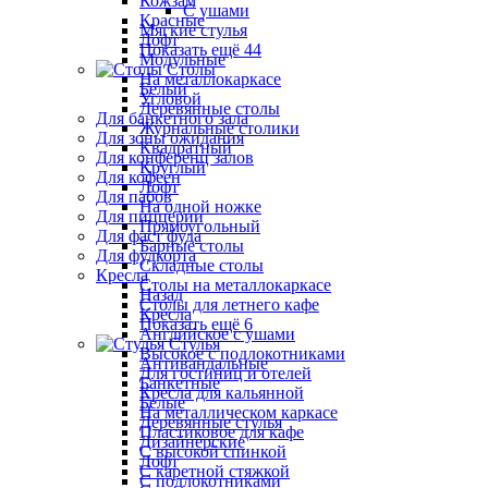
Кожзам
С ушами
Красные
Мягкие стулья
Лофт
Показать ещё 44
Модульные
Столы
На металлокаркасе
Белый
Угловой
Деревянные столы
Для банкетного зала
Журнальные столики
Для зоны ожидания
Квадратный
Для конференц залов
Круглый
Для кофеен
Лофт
Для пабов
На одной ножке
Для пиццерии
Прямоугольный
Для фаст фуда
Барные столы
Для фудкорта
Складные столы
Кресла
Столы на металлокаркасе
Назад
Столы для летнего кафе
Кресла
Показать ещё 6
Английское с ушами
Стулья
Высокое с подлокотниками
Антивандальные
Для гостиниц и отелей
Банкетные
Кресла для кальянной
Белые
На металлическом каркасе
Деревянные стулья
Пластиковое для кафе
Дизайнерские
С высокой спинкой
Лофт
С каретной стяжкой
С подлокотниками