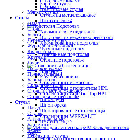
С подлокотниками
Барные стулья
С ушами
Пластиковые стулья
Мягкие стулья
Стулья на металлокаркасе
Столы
Показать ещё 4
Назад
Подстолья
Столы
Алюминиевые подстолья
Белый
Подстолья из нержавеющей стали
Деревянные столы
Хромированные подстолья
Журнальные столики
Чугунные подстолья
Квадратный
Деревянные подстолья
Круглый
Стальные подстолья
Лофт
Столешницы
На одной ножке
Для бара
Прямоугольный
Круглая из шпона
Барные столы
Столешницы из массива
Складные столы
Столешницы с покрытием HPL
Столы на металлокаркасе
Столешницы Сompact Top HPL
Столы для летнего кафе
Шпон дуба
Стулья
Шпон ореха
Назад
Шпонированные столешницы
Стулья
Столешницы WERZALIT
Антивандальные
Показать ещё 3
Банкетные
Мебель для летнего
Белые
кафе
Деревянные стулья
Мебель из искусственного ротанга