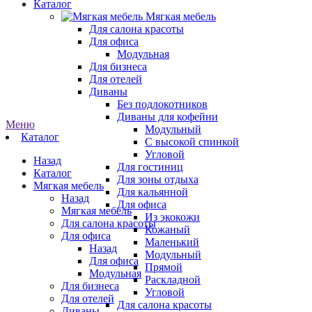
Каталог
Мягкая мебель
Для салона красоты
Для офиса
Модульная
Для бизнеса
Для отелей
Диваны
Без подлокотников
Диваны для кофейни
Меню
Модульный
Каталог
С высокой спинкой
Угловой
Назад
Для гостиниц
Каталог
Для зоны отдыха
Мягкая мебель
Для кальянной
Назад
Для офиса
Мягкая мебель
Из экокожи
Для салона красоты
Кожаный
Для офиса
Маленький
Назад
Модульный
Для офиса
Прямой
Модульная
Раскладной
Для бизнеса
Угловой
Для отелей
Для салона красоты
Диваны