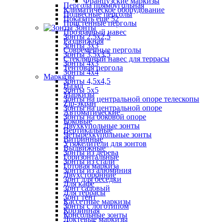
Французские маркизы
Пергола прямоугольная
Климатическое оборудование
Подвесные перголы
Показать ещё 52
Пристенные перголы
Зонты
Прозрачный навес
Зонты 2,5х2,5
Раздвижная
Зонты 3х3
Современные перголы
Зонты 3,5х3,5
Стеклянный навес для террасы
Зонты 4х3
Тентовая пергола
Зонты 4х4
Маркизы
Зонты 4,5х4,5
Назад
Зонты 5х5
Маркизы
Зонты на центральной опоре телескопы
Zip-экран
Зонты на центральной опоре
Автоматические
Зонты на боковой опоре
Боковые
Двухкупольные зонты
Вертикальные
Четырехкупольные зонты
Витринные
Утяжелители для зонтов
Выдвижные
Зонты из дерева
Горизонтальные
Зонты из стали
Готовая маркиза
Зонты из алюминия
Двухсторонние
Зонт для беседки
Для кафе
Зонт садовый
Для террасы
Зонт тент
Кассетные маркизы
Зонты с логотипом
Корзинная
Консольные зонты
Локтевые маркизы