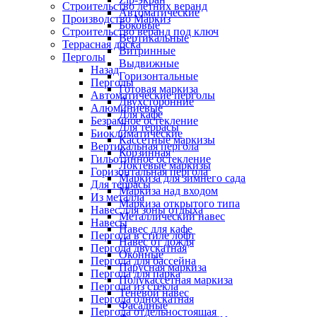
Строительство летних веранд
Автоматические
Производство Маркиз
Боковые
Строительство веранд под ключ
Вертикальные
Террасная доска
Витринные
Перголы
Выдвижные
Назад
Горизонтальные
Перголы
Готовая маркиза
Автоматические перголы
Двухсторонние
Алюминиевые
Для кафе
Безрамное остекление
Для террасы
Биоклиматические
Кассетные маркизы
Вертикальная пергола
Корзинная
Гильотинное остекление
Локтевые маркизы
Горизонтальная пергола
Маркиза для зимнего сада
Для террасы
Маркиза над входом
Из металла
Маркиза открытого типа
Навес для зоны отдыха
Металлический навес
Навесы
Навес для кафе
Пергола в стиле лофт
Навес от дождя
Пергола двускатная
Оконные
Пергола для бассейна
Парусная маркиза
Пергола для парка
Полукассетная маркиза
Пергола из стекла
Теневой навес
Пергола односкатная
Фасадные
Пергола отдельностоящая