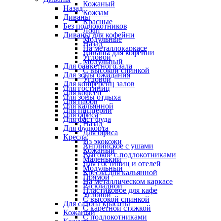
Кожаный
Назад
Кожзам
Диваны
Красные
Без подлокотников
Лофт
Диваны для кофейни
Модульные
Назад
На металлокаркасе
Диваны для кофейни
Угловой
Модульный
Для банкетного зала
С высокой спинкой
Для зоны ожидания
Угловой
Для конференц залов
Для гостиниц
Для кофеен
Для зоны отдыха
Для пабов
Для кальянной
Для пиццерии
Для офиса
Для фаст фуда
Назад
Для фудкорта
Для офиса
Кресла
Из экокожи
Английское с ушами
Кожаный
Высокое с подлокотниками
Маленький
Для гостиниц и отелей
Модульный
Кресла для кальянной
Прямой
На металлическом каркасе
Раскладной
Пластиковое для кафе
Угловой
С высокой спинкой
Для салона красоты
С каретной стяжкой
Кожаный
С подлокотниками