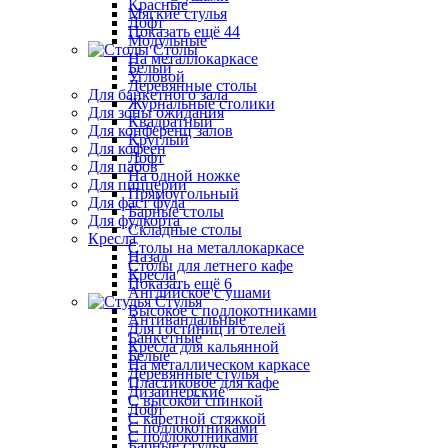
Красные
Мягкие стулья
Лофт
Показать ещё 44
Модульные
Столы
На металлокаркасе
Белый
Угловой
Деревянные столы
Для банкетного зала
Журнальные столики
Для зоны ожидания
Квадратный
Для конференц залов
Круглый
Для кофеен
Лофт
Для пабов
На одной ножке
Для пиццерии
Прямоугольный
Для фаст фуда
Барные столы
Для фудкорта
Складные столы
Кресла
Столы на металлокаркасе
Назад
Столы для летнего кафе
Кресла
Показать ещё 6
Английское с ушами
Стулья
Высокое с подлокотниками
Антивандальные
Для гостиниц и отелей
Банкетные
Кресла для кальянной
Белые
На металлическом каркасе
Деревянные стулья
Пластиковое для кафе
Дизайнерские
С высокой спинкой
Лофт
С каретной стяжкой
С подлокотниками
С подлокотниками
Барные стулья