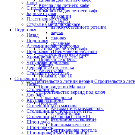
Лофт
Кресла для летнего кафе
С подлокотниками
Комплекты для летнего кафе
Барные стулья
из акации
Пластиковые стулья
из дерева
Стулья на металлокаркасе
из искусственного ротанга
Подстолья
лаунж
Назад
садовая
Подстолья
складные
Алюминиевые подстолья
Столы для летнего кафе
Подстолья из нержавеющей стали
Стулья для летнего кафе
Хромированные подстолья
Подвесные кресла
Чугунные подстолья
Кашпо
Деревянные подстолья
Аксессуары
Стальные подстолья
Показать ещё 10
Столешницы
Строительство лет
Назад
Производство Маркиз
Столешницы
Строительство веранд под ключ
Для бара
Террасная доска
Круглая из шпона
Перголы
Столешницы из массива
Автоматические перголы
Столешницы с покрытием HPL
Алюминиевые
Столешницы Сompact Top HPL
Безрамное остекление
Шпон дуба
Биоклиматические
Шпон ореха
Вертикальная пергола
Шпонированные столешницы