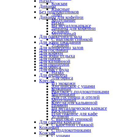
Назад
Кожзам
Диваны
Красные
Без подлокотников
Лофт
Диваны для кофейни
Модульные
Назад
На металлокаркасе
Диваны для кофейни
Угловой
Модульный
Для банкетного зала
С высокой спинкой
Для зоны ожидания
Угловой
Для конференц залов
Для гостиниц
Для кофеен
Для зоны отдыха
Для пабов
Для кальянной
Для пиццерии
Для офиса
Для фаст фуда
Назад
Для фудкорта
Для офиса
Кресла
Из экокожи
Английское с ушами
Кожаный
Высокое с подлокотниками
Маленький
Для гостиниц и отелей
Модульный
Кресла для кальянной
Прямой
На металлическом каркасе
Раскладной
Пластиковое для кафе
Угловой
С высокой спинкой
Для салона красоты
С каретной стяжкой
Кожаный
С подлокотниками
Кожзам
С ушами