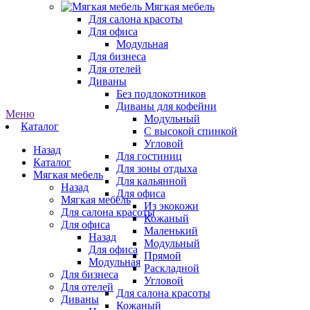
Мягкая мебель
Для салона красоты
Для офиса
Модульная
Для бизнеса
Для отелей
Диваны
Без подлокотников
Диваны для кофейни
Меню
Модульный
Каталог
С высокой спинкой
Угловой
Назад
Для гостиниц
Каталог
Для зоны отдыха
Мягкая мебель
Для кальянной
Назад
Для офиса
Мягкая мебель
Из экокожи
Для салона красоты
Кожаный
Для офиса
Маленький
Назад
Модульный
Для офиса
Прямой
Модульная
Раскладной
Для бизнеса
Угловой
Для отелей
Для салона красоты
Диваны
Кожаный