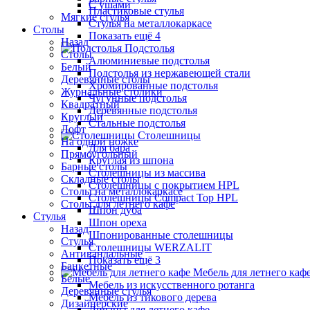
С ушами
Пластиковые стулья
Мягкие стулья
Стулья на металлокаркасе
Столы
Показать ещё 4
Назад
Подстолья
Столы
Алюминиевые подстолья
Белый
Подстолья из нержавеющей стали
Деревянные столы
Хромированные подстолья
Журнальные столики
Чугунные подстолья
Квадратный
Деревянные подстолья
Круглый
Стальные подстолья
Лофт
Столешницы
На одной ножке
Для бара
Прямоугольный
Круглая из шпона
Барные столы
Столешницы из массива
Складные столы
Столешницы с покрытием HPL
Столы на металлокаркасе
Столешницы Сompact Top HPL
Столы для летнего кафе
Шпон дуба
Стулья
Шпон ореха
Назад
Шпонированные столешницы
Стулья
Столешницы WERZALIT
Антивандальные
Показать ещё 3
Банкетные
Мебель для летнего каф
Белые
Мебель из искусственного ротанга
Деревянные стулья
Мебель из тикового дерева
Дизайнерские
Диваны для летнего кафе