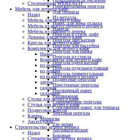
Гильотинное остекление
Столешницы WERZALIT
Горизонтальная пергола
Мебель для летнего кафе
Для террасы
Назад
Из металла
Мебель для летнего кафе
Навес для зоны отдыха
Мебель из искусственного ротанга
Навесы
Мебель из тикового дерева
Пергола в стиле лофт
Диваны для летнего кафе
Пергола двускатная
Кресла для летнего кафе
Пергола для бассейна
Комплекты для летнего кафе
Пергола для парка
Назад
Пергола из стекла
Комплекты для летнего кафе
Пергола односкатная
из акации
Пергола отдельностоящая
из дерева
Пергола прямоугольная
из искусственного ротанга
Подвесные перголы
лаунж
Пристенные перголы
садовая
Прозрачный навес
складные
Раздвижная
Столы для летнего кафе
Современные перголы
Стулья для летнего кафе
Стеклянный навес для террасы
Подвесные кресла
Тентовая пергола
Кашпо
Маркизы
Аксессуары
Zip-экран
Строительство летних веранд
Автоматические
Назад
Боковые
Строительство летних веранд