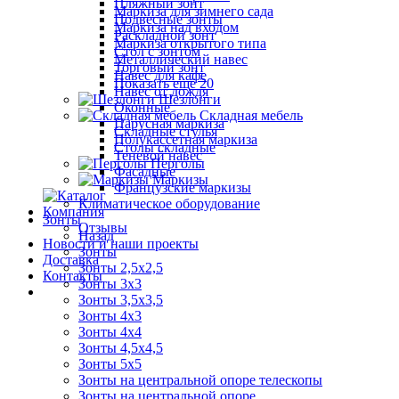
Пляжный зонт
Маркиза для зимнего сада
Подвесные зонты
Маркиза над входом
Раскладной зонт
Маркиза открытого типа
Стол с зонтом
Металлический навес
Торговый зонт
Навес для кафе
Показать ещё 20
Навес от дождя
Шезлонги
Оконные
Складная мебель
Парусная маркиза
Складные стулья
Полукассетная маркиза
Столы складные
Теневой навес
Перголы
Фасадные
Маркизы
Французские маркизы
Климатическое оборудование
Компания
Зонты
Отзывы
Назад
Новости и наши проекты
Зонты
Доставка
Зонты 2,5х2,5
Контакты
Зонты 3х3
Зонты 3,5х3,5
Зонты 4х3
Зонты 4х4
Зонты 4,5х4,5
Зонты 5х5
Зонты на центральной опоре телескопы
Зонты на центральной опоре