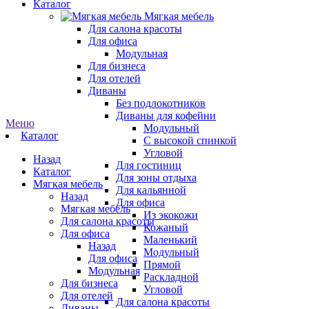
Каталог
Мягкая мебель
Для салона красоты
Для офиса
Модульная
Для бизнеса
Для отелей
Диваны
Без подлокотников
Диваны для кофейни
Меню
Модульный
Каталог
С высокой спинкой
Угловой
Назад
Для гостиниц
Каталог
Для зоны отдыха
Мягкая мебель
Для кальянной
Назад
Для офиса
Мягкая мебель
Из экокожи
Для салона красоты
Кожаный
Для офиса
Маленький
Назад
Модульный
Для офиса
Прямой
Модульная
Раскладной
Для бизнеса
Угловой
Для отелей
Для салона красоты
Диваны