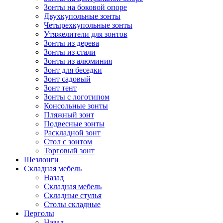
Зонты на боковой опоре
Двухкупольные зонты
Четырехкупольные зонты
Утяжелители для зонтов
Зонты из дерева
Зонты из стали
Зонты из алюминия
Зонт для беседки
Зонт садовый
Зонт тент
Зонты с логотипом
Консольные зонты
Пляжный зонт
Подвесные зонты
Раскладной зонт
Стол с зонтом
Торговый зонт
Шезлонги
Складная мебель
Назад
Складная мебель
Складные стулья
Столы складные
Перголы
Назад