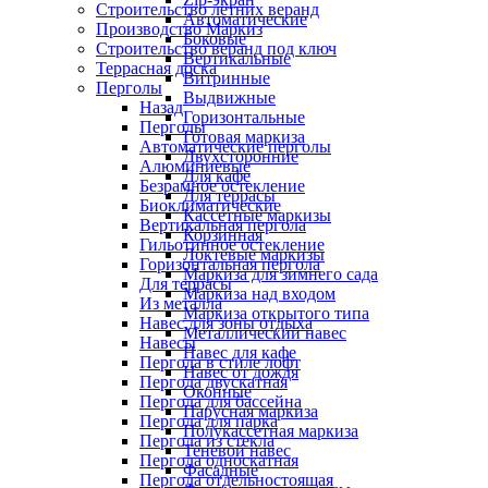
Строительство летних веранд
Автоматические
Производство Маркиз
Боковые
Строительство веранд под ключ
Вертикальные
Террасная доска
Витринные
Перголы
Выдвижные
Назад
Горизонтальные
Перголы
Готовая маркиза
Автоматические перголы
Двухсторонние
Алюминиевые
Для кафе
Безрамное остекление
Для террасы
Биоклиматические
Кассетные маркизы
Вертикальная пергола
Корзинная
Гильотинное остекление
Локтевые маркизы
Горизонтальная пергола
Маркиза для зимнего сада
Для террасы
Маркиза над входом
Из металла
Маркиза открытого типа
Навес для зоны отдыха
Металлический навес
Навесы
Навес для кафе
Пергола в стиле лофт
Навес от дождя
Пергола двускатная
Оконные
Пергола для бассейна
Парусная маркиза
Пергола для парка
Полукассетная маркиза
Пергола из стекла
Теневой навес
Пергола односкатная
Фасадные
Пергола отдельностоящая