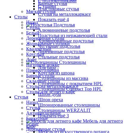
С подлокотниками
Барные стулья
С ушами
Пластиковые стулья
Мягкие стулья
Стулья на металлокаркасе
Столы
Показать ещё 4
Назад
Подстолья
Столы
Алюминиевые подстолья
Белый
Подстолья из нержавеющей стали
Деревянные столы
Хромированные подстолья
Журнальные столики
Чугунные подстолья
Квадратный
Деревянные подстолья
Круглый
Стальные подстолья
Лофт
Столешницы
На одной ножке
Для бара
Прямоугольный
Круглая из шпона
Барные столы
Столешницы из массива
Складные столы
Столешницы с покрытием HPL
Столы на металлокаркасе
Столешницы Сompact Top HPL
Столы для летнего кафе
Шпон дуба
Стулья
Шпон ореха
Назад
Шпонированные столешницы
Стулья
Столешницы WERZALIT
Антивандальные
Показать ещё 3
Банкетные
Мебель для летнего
Белые
кафе
Деревянные стулья
Мебель из искусственного ротанга