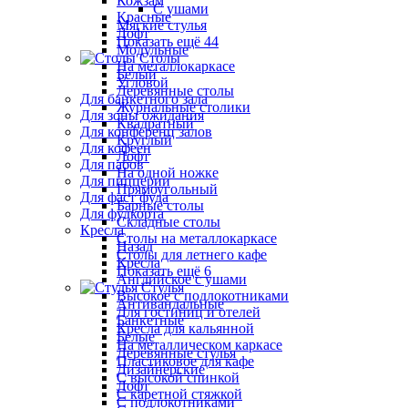
Кожзам
С ушами
Красные
Мягкие стулья
Лофт
Показать ещё 44
Модульные
Столы
На металлокаркасе
Белый
Угловой
Деревянные столы
Для банкетного зала
Журнальные столики
Для зоны ожидания
Квадратный
Для конференц залов
Круглый
Для кофеен
Лофт
Для пабов
На одной ножке
Для пиццерии
Прямоугольный
Для фаст фуда
Барные столы
Для фудкорта
Складные столы
Кресла
Столы на металлокаркасе
Назад
Столы для летнего кафе
Кресла
Показать ещё 6
Английское с ушами
Стулья
Высокое с подлокотниками
Антивандальные
Для гостиниц и отелей
Банкетные
Кресла для кальянной
Белые
На металлическом каркасе
Деревянные стулья
Пластиковое для кафе
Дизайнерские
С высокой спинкой
Лофт
С каретной стяжкой
С подлокотниками