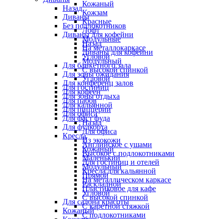
Кожаный
Назад
Кожзам
Диваны
Красные
Без подлокотников
Лофт
Диваны для кофейни
Модульные
Назад
На металлокаркасе
Диваны для кофейни
Угловой
Модульный
Для банкетного зала
С высокой спинкой
Для зоны ожидания
Угловой
Для конференц залов
Для гостиниц
Для кофеен
Для зоны отдыха
Для пабов
Для кальянной
Для пиццерии
Для офиса
Для фаст фуда
Назад
Для фудкорта
Для офиса
Кресла
Из экокожи
Английское с ушами
Кожаный
Высокое с подлокотниками
Маленький
Для гостиниц и отелей
Модульный
Кресла для кальянной
Прямой
На металлическом каркасе
Раскладной
Пластиковое для кафе
Угловой
С высокой спинкой
Для салона красоты
С каретной стяжкой
Кожаный
С подлокотниками