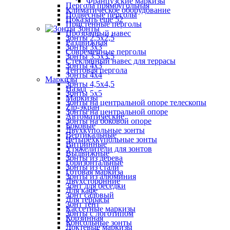
Французские маркизы
Пергола прямоугольная
Климатическое оборудование
Подвесные перголы
Показать ещё 52
Пристенные перголы
Зонты
Прозрачный навес
Зонты 2,5х2,5
Раздвижная
Зонты 3х3
Современные перголы
Зонты 3,5х3,5
Стеклянный навес для террасы
Зонты 4х3
Тентовая пергола
Зонты 4х4
Маркизы
Зонты 4,5х4,5
Назад
Зонты 5х5
Маркизы
Зонты на центральной опоре телескопы
Zip-экран
Зонты на центральной опоре
Автоматические
Зонты на боковой опоре
Боковые
Двухкупольные зонты
Вертикальные
Четырехкупольные зонты
Витринные
Утяжелители для зонтов
Выдвижные
Зонты из дерева
Горизонтальные
Зонты из стали
Готовая маркиза
Зонты из алюминия
Двухсторонние
Зонт для беседки
Для кафе
Зонт садовый
Для террасы
Зонт тент
Кассетные маркизы
Зонты с логотипом
Корзинная
Консольные зонты
Локтевые маркизы