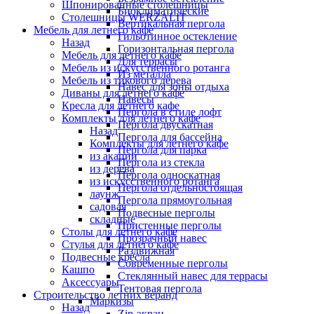
Шпонированные столешницы
Биоклиматические
Столешницы WERZALIT
Вертикальная пергола
Мебель для летнего кафе
Гильотинное остекление
Назад
Горизонтальная пергола
Мебель для летнего кафе
Для террасы
Мебель из искусственного ротанга
Из металла
Мебель из тикового дерева
Навес для зоны отдыха
Диваны для летнего кафе
Навесы
Кресла для летнего кафе
Пергола в стиле лофт
Комплекты для летнего кафе
Пергола двускатная
Назад
Пергола для бассейна
Комплекты для летнего кафе
Пергола для парка
из акации
Пергола из стекла
из дерева
Пергола односкатная
из искусственного ротанга
Пергола отдельностоящая
лаунж
Пергола прямоугольная
садовая
Подвесные перголы
складные
Пристенные перголы
Столы для летнего кафе
Прозрачный навес
Стулья для летнего кафе
Раздвижная
Подвесные кресла
Современные перголы
Кашпо
Стеклянный навес для террасы
Аксессуары
Тентовая пергола
Строительство летних веранд
Маркизы
Назад
Zip-экран