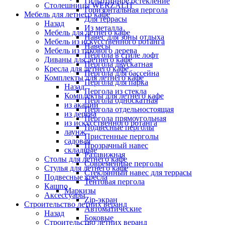
Гильотинное остекление
Столешницы WERZALIT
Горизонтальная пергола
Мебель для летнего кафе
Для террасы
Назад
Из металла
Мебель для летнего кафе
Навес для зоны отдыха
Мебель из искусственного ротанга
Навесы
Мебель из тикового дерева
Пергола в стиле лофт
Диваны для летнего кафе
Пергола двускатная
Кресла для летнего кафе
Пергола для бассейна
Комплекты для летнего кафе
Пергола для парка
Назад
Пергола из стекла
Комплекты для летнего кафе
Пергола односкатная
из акации
Пергола отдельностоящая
из дерева
Пергола прямоугольная
из искусственного ротанга
Подвесные перголы
лаунж
Пристенные перголы
садовая
Прозрачный навес
складные
Раздвижная
Столы для летнего кафе
Современные перголы
Стулья для летнего кафе
Стеклянный навес для террасы
Подвесные кресла
Тентовая пергола
Кашпо
Маркизы
Аксессуары
Zip-экран
Строительство летних веранд
Автоматические
Назад
Боковые
Строительство летних веранд