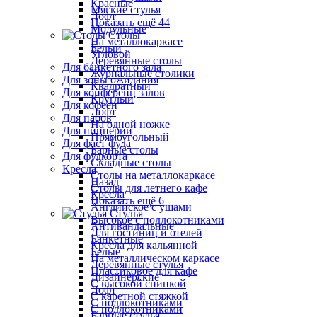
Красные
Мягкие стулья
Лофт
Показать ещё 44
Модульные
Столы
На металлокаркасе
Белый
Угловой
Деревянные столы
Для банкетного зала
Журнальные столики
Для зоны ожидания
Квадратный
Для конференц залов
Круглый
Для кофеен
Лофт
Для пабов
На одной ножке
Для пиццерии
Прямоугольный
Для фаст фуда
Барные столы
Для фудкорта
Складные столы
Кресла
Столы на металлокаркасе
Назад
Столы для летнего кафе
Кресла
Показать ещё 6
Английское с ушами
Стулья
Высокое с подлокотниками
Антивандальные
Для гостиниц и отелей
Банкетные
Кресла для кальянной
Белые
На металлическом каркасе
Деревянные стулья
Пластиковое для кафе
Дизайнерские
С высокой спинкой
Лофт
С каретной стяжкой
С подлокотниками
С подлокотниками
Барные стулья