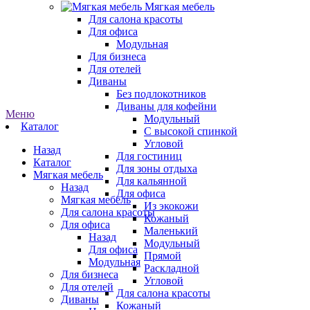
Мягкая мебель
Для салона красоты
Для офиса
Модульная
Для бизнеса
Для отелей
Диваны
Без подлокотников
Диваны для кофейни
Меню
Модульный
Каталог
С высокой спинкой
Угловой
Назад
Для гостиниц
Каталог
Для зоны отдыха
Мягкая мебель
Для кальянной
Назад
Для офиса
Мягкая мебель
Из экокожи
Для салона красоты
Кожаный
Для офиса
Маленький
Назад
Модульный
Для офиса
Прямой
Модульная
Раскладной
Для бизнеса
Угловой
Для отелей
Для салона красоты
Диваны
Кожаный