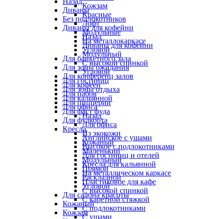
Назад
Кожзам
Диваны
Красные
Без подлокотников
Лофт
Диваны для кофейни
Модульные
Назад
На металлокаркасе
Диваны для кофейни
Угловой
Модульный
Для банкетного зала
С высокой спинкой
Для зоны ожидания
Угловой
Для конференц залов
Для гостиниц
Для кофеен
Для зоны отдыха
Для пабов
Для кальянной
Для пиццерии
Для офиса
Для фаст фуда
Назад
Для фудкорта
Для офиса
Кресла
Из экокожи
Английское с ушами
Кожаный
Высокое с подлокотниками
Маленький
Для гостиниц и отелей
Модульный
Кресла для кальянной
Прямой
На металлическом каркасе
Раскладной
Пластиковое для кафе
Угловой
С высокой спинкой
Для салона красоты
С каретной стяжкой
Кожаный
С подлокотниками
Кожзам
С ушами