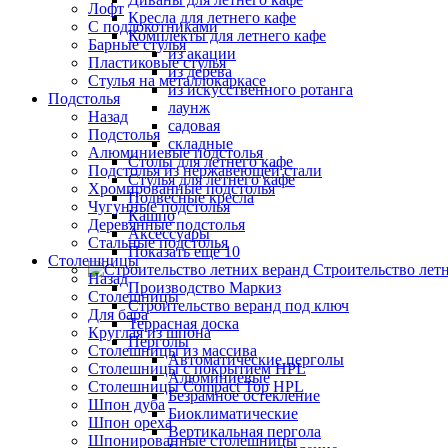
Лофт
Кресла для летнего кафе
С подлокотниками
Комплекты для летнего кафе
Барные стулья
из акации
Пластиковые стулья
из дерева
Стулья на металлокаркасе
из искусственного ротанга
Подстолья
лаунж
Назад
садовая
Подстолья
складные
Алюминиевые подстолья
Столы для летнего кафе
Подстолья из нержавеющей стали
Стулья для летнего кафе
Хромированные подстолья
Подвесные кресла
Чугунные подстолья
Кашпо
Деревянные подстолья
Аксессуары
Стальные подстолья
Показать ещё 10
Столешницы
Строительство лет
Назад
Производство Маркиз
Столешницы
Строительство веранд под ключ
Для бара
Террасная доска
Круглая из шпона
Перголы
Столешницы из массива
Автоматические перголы
Столешницы с покрытием HPL
Алюминиевые
Столешницы Сompact Top HPL
Безрамное остекление
Шпон дуба
Биоклиматические
Шпон ореха
Вертикальная пергола
Шпонированные столешницы