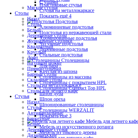
С ушами
Пластиковые стулья
Мягкие стулья
Стулья на металлокаркасе
Столы
Показать ещё 4
Назад
Подстолья
Столы
Алюминиевые подстолья
Белый
Подстолья из нержавеющей стали
Деревянные столы
Хромированные подстолья
Журнальные столики
Чугунные подстолья
Квадратный
Деревянные подстолья
Круглый
Стальные подстолья
Лофт
Столешницы
На одной ножке
Для бара
Прямоугольный
Круглая из шпона
Барные столы
Столешницы из массива
Складные столы
Столешницы с покрытием HPL
Столы на металлокаркасе
Столешницы Сompact Top HPL
Столы для летнего кафе
Шпон дуба
Стулья
Шпон ореха
Назад
Шпонированные столешницы
Стулья
Столешницы WERZALIT
Антивандальные
Показать ещё 3
Банкетные
Мебель для летнего каф
Белые
Мебель из искусственного ротанга
Деревянные стулья
Мебель из тикового дерева
Дизайнерские
Диваны для летнего кафе