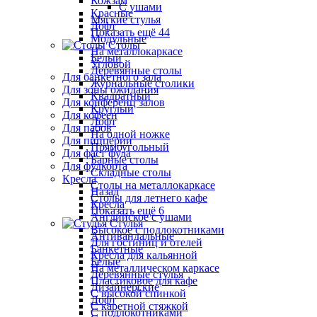
Кожзам
С ушами
Красные
Мягкие стулья
Лофт
Показать ещё 44
Модульные
Столы
На металлокаркасе
Белый
Угловой
Деревянные столы
Для банкетного зала
Журнальные столики
Для зоны ожидания
Квадратный
Для конференц залов
Круглый
Для кофеен
Лофт
Для пабов
На одной ножке
Для пиццерии
Прямоугольный
Для фаст фуда
Барные столы
Для фудкорта
Складные столы
Кресла
Столы на металлокаркасе
Назад
Столы для летнего кафе
Кресла
Показать ещё 6
Английское с ушами
Стулья
Высокое с подлокотниками
Антивандальные
Для гостиниц и отелей
Банкетные
Кресла для кальянной
Белые
На металлическом каркасе
Деревянные стулья
Пластиковое для кафе
Дизайнерские
С высокой спинкой
Лофт
С каретной стяжкой
С подлокотниками