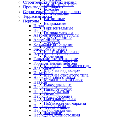
Строительство летних веранд
Автоматические
Производство Маркиз
Боковые
Строительство веранд под ключ
Вертикальные
Террасная доска
Витринные
Перголы
Выдвижные
Назад
Горизонтальные
Перголы
Готовая маркиза
Автоматические перголы
Двухсторонние
Алюминиевые
Для кафе
Безрамное остекление
Для террасы
Биоклиматические
Кассетные маркизы
Вертикальная пергола
Корзинная
Гильотинное остекление
Локтевые маркизы
Горизонтальная пергола
Маркиза для зимнего сада
Для террасы
Маркиза над входом
Из металла
Маркиза открытого типа
Навес для зоны отдыха
Металлический навес
Навесы
Навес для кафе
Пергола в стиле лофт
Навес от дождя
Пергола двускатная
Оконные
Пергола для бассейна
Парусная маркиза
Пергола для парка
Полукассетная маркиза
Пергола из стекла
Теневой навес
Пергола односкатная
Фасадные
Пергола отдельностоящая