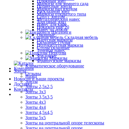
Пляжный зонт
Маркиза для зимнего сада
Подвесные зонты
Маркиза над входом
Раскладной зонт
Маркиза открытого типа
Стол с зонтом
Металлический навес
Торговый зонт
Навес для кафе
Показать ещё 20
Навес от дождя
Шезлонги
Оконные
Складная мебель
Парусная маркиза
Складные стулья
Полукассетная маркиза
Столы складные
Теневой навес
Перголы
Фасадные
Маркизы
Французские маркизы
Климатическое оборудование
Компания
Зонты
Отзывы
Назад
Новости и наши проекты
Зонты
Доставка
Зонты 2,5х2,5
Контакты
Зонты 3х3
Зонты 3,5х3,5
Зонты 4х3
Зонты 4х4
Зонты 4,5х4,5
Зонты 5х5
Зонты на центральной опоре телескопы
Зонты на центральной опоре