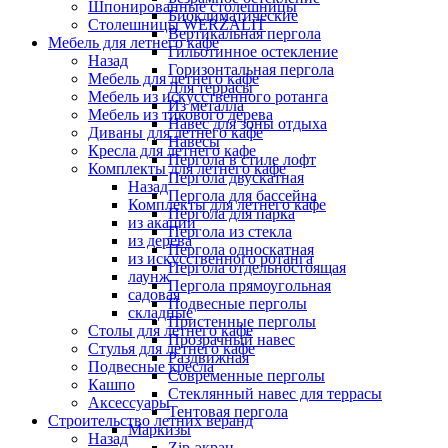
Шпонированные столешницы
Биоклиматические
Столешницы WERZALIT
Вертикальная пергола
Мебель для летнего кафе
Гильотинное остекление
Назад
Горизонтальная пергола
Мебель для летнего кафе
Для террасы
Мебель из искусственного ротанга
Из металла
Мебель из тикового дерева
Навес для зоны отдыха
Диваны для летнего кафе
Навесы
Кресла для летнего кафе
Пергола в стиле лофт
Комплекты для летнего кафе
Пергола двускатная
Назад
Пергола для бассейна
Комплекты для летнего кафе
Пергола для парка
из акации
Пергола из стекла
из дерева
Пергола односкатная
из искусственного ротанга
Пергола отдельностоящая
лаунж
Пергола прямоугольная
садовая
Подвесные перголы
складные
Пристенные перголы
Столы для летнего кафе
Прозрачный навес
Стулья для летнего кафе
Раздвижная
Подвесные кресла
Современные перголы
Кашпо
Стеклянный навес для террасы
Аксессуары
Тентовая пергола
Строительство летних веранд
Маркизы
Назад
Zip-экран