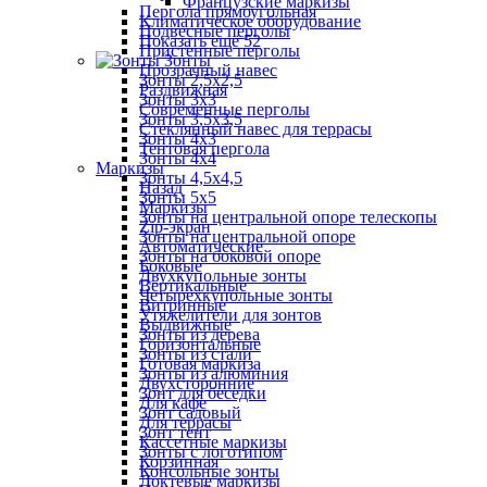
Французские маркизы
Пергола прямоугольная
Климатическое оборудование
Подвесные перголы
Показать ещё 52
Пристенные перголы
Зонты
Прозрачный навес
Зонты 2,5х2,5
Раздвижная
Зонты 3х3
Современные перголы
Зонты 3,5х3,5
Стеклянный навес для террасы
Зонты 4х3
Тентовая пергола
Зонты 4х4
Маркизы
Зонты 4,5х4,5
Назад
Зонты 5х5
Маркизы
Зонты на центральной опоре телескопы
Zip-экран
Зонты на центральной опоре
Автоматические
Зонты на боковой опоре
Боковые
Двухкупольные зонты
Вертикальные
Четырехкупольные зонты
Витринные
Утяжелители для зонтов
Выдвижные
Зонты из дерева
Горизонтальные
Зонты из стали
Готовая маркиза
Зонты из алюминия
Двухсторонние
Зонт для беседки
Для кафе
Зонт садовый
Для террасы
Зонт тент
Кассетные маркизы
Зонты с логотипом
Корзинная
Консольные зонты
Локтевые маркизы