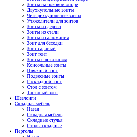
Зонты на боковой опоре
Двухкупольные зонты
Четырехкупольные зонты
Утяжелители для зонтов
Зонты из дерева
Зонты из стали
Зонты из алюминия
Зонт для беседки
Зонт садовый
Зонт тент
Зонты с логотипом
Консольные зонты
Пляжный зонт
Подвесные зонты
Раскладной зонт
Стол с зонтом
Торговый зонт
Шезлонги
Складная мебель
Назад
Складная мебель
Складные стулья
Столы складные
Перголы
Назад