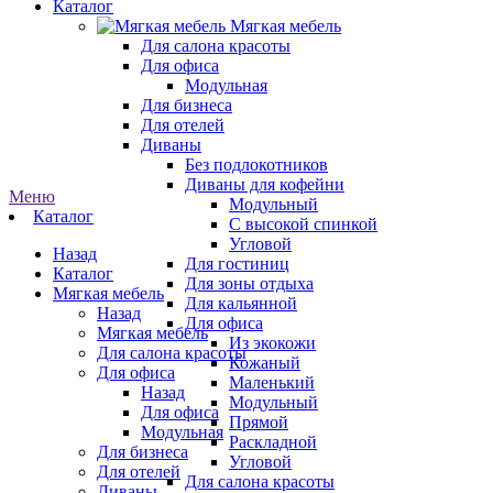
Каталог
Мягкая мебель
Для салона красоты
Для офиса
Модульная
Для бизнеса
Для отелей
Диваны
Без подлокотников
Диваны для кофейни
Меню
Модульный
Каталог
С высокой спинкой
Угловой
Назад
Для гостиниц
Каталог
Для зоны отдыха
Мягкая мебель
Для кальянной
Назад
Для офиса
Мягкая мебель
Из экокожи
Для салона красоты
Кожаный
Для офиса
Маленький
Назад
Модульный
Для офиса
Прямой
Модульная
Раскладной
Для бизнеса
Угловой
Для отелей
Для салона красоты
Диваны