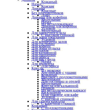
Кожаный
Назад
Кожзам
Диваны
Красные
Без подлокотников
Лофт
Диваны для кофейни
Модульные
Назад
На металлокаркасе
Диваны для кофейни
Угловой
Модульный
Для банкетного зала
С высокой спинкой
Для зоны ожидания
Угловой
Для конференц залов
Для гостиниц
Для кофеен
Для зоны отдыха
Для пабов
Для кальянной
Для пиццерии
Для офиса
Для фаст фуда
Назад
Для фудкорта
Для офиса
Кресла
Из экокожи
Английское с ушами
Кожаный
Высокое с подлокотниками
Маленький
Для гостиниц и отелей
Модульный
Кресла для кальянной
Прямой
На металлическом каркасе
Раскладной
Пластиковое для кафе
Угловой
С высокой спинкой
Для салона красоты
С каретной стяжкой
Кожаный
С подлокотниками