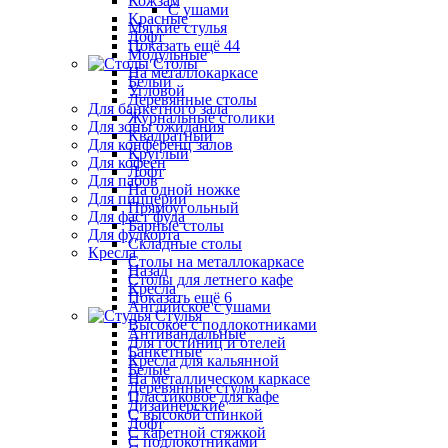
Кожзам
С ушами
Красные
Мягкие стулья
Лофт
Показать ещё 44
Модульные
Столы
На металлокаркасе
Белый
Угловой
Деревянные столы
Для банкетного зала
Журнальные столики
Для зоны ожидания
Квадратный
Для конференц залов
Круглый
Для кофеен
Лофт
Для пабов
На одной ножке
Для пиццерии
Прямоугольный
Для фаст фуда
Барные столы
Для фудкорта
Складные столы
Кресла
Столы на металлокаркасе
Назад
Столы для летнего кафе
Кресла
Показать ещё 6
Английское с ушами
Стулья
Высокое с подлокотниками
Антивандальные
Для гостиниц и отелей
Банкетные
Кресла для кальянной
Белые
На металлическом каркасе
Деревянные стулья
Пластиковое для кафе
Дизайнерские
С высокой спинкой
Лофт
С каретной стяжкой
С подлокотниками