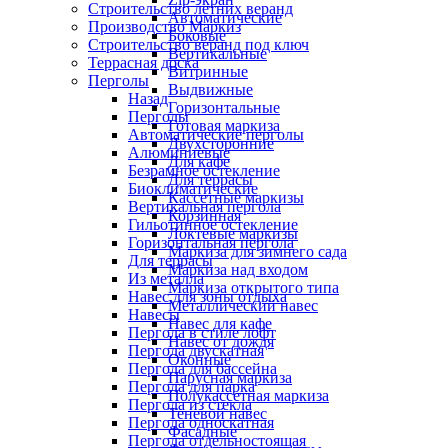
Строительство летних веранд
Автоматические
Производство Маркиз
Боковые
Строительство веранд под ключ
Вертикальные
Террасная доска
Витринные
Перголы
Выдвижные
Назад
Горизонтальные
Перголы
Готовая маркиза
Автоматические перголы
Двухсторонние
Алюминиевые
Для кафе
Безрамное остекление
Для террасы
Биоклиматические
Кассетные маркизы
Вертикальная пергола
Корзинная
Гильотинное остекление
Локтевые маркизы
Горизонтальная пергола
Маркиза для зимнего сада
Для террасы
Маркиза над входом
Из металла
Маркиза открытого типа
Навес для зоны отдыха
Металлический навес
Навесы
Навес для кафе
Пергола в стиле лофт
Навес от дождя
Пергола двускатная
Оконные
Пергола для бассейна
Парусная маркиза
Пергола для парка
Полукассетная маркиза
Пергола из стекла
Теневой навес
Пергола односкатная
Фасадные
Пергола отдельностоящая