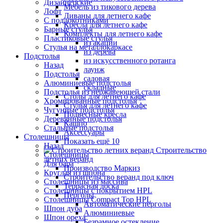
Дизайнерские
Мебель из тикового дерева
Лофт
Диваны для летнего кафе
С подлокотниками
Кресла для летнего кафе
Барные стулья
Комплекты для летнего кафе
Пластиковые стулья
из акации
Стулья на металлокаркасе
из дерева
Подстолья
из искусственного ротанга
Назад
лаунж
Подстолья
садовая
Алюминиевые подстолья
складные
Подстолья из нержавеющей стали
Столы для летнего кафе
Хромированные подстолья
Стулья для летнего кафе
Чугунные подстолья
Подвесные кресла
Деревянные подстолья
Кашпо
Стальные подстолья
Аксессуары
Столешницы
Показать ещё 10
Назад
Строительство
Столешницы
летних веранд
Для бара
Производство Маркиз
Круглая из шпона
Строительство веранд под ключ
Столешницы из массива
Террасная доска
Столешницы с покрытием HPL
Перголы
Столешницы Сompact Top HPL
Автоматические перголы
Шпон дуба
Алюминиевые
Шпон ореха
Безрамное остекление