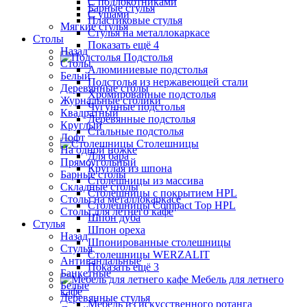
С подлокотниками
Барные стулья
С ушами
Пластиковые стулья
Мягкие стулья
Стулья на металлокаркасе
Столы
Показать ещё 4
Назад
Подстолья
Столы
Алюминиевые подстолья
Белый
Подстолья из нержавеющей стали
Деревянные столы
Хромированные подстолья
Журнальные столики
Чугунные подстолья
Квадратный
Деревянные подстолья
Круглый
Стальные подстолья
Лофт
Столешницы
На одной ножке
Для бара
Прямоугольный
Круглая из шпона
Барные столы
Столешницы из массива
Складные столы
Столешницы с покрытием HPL
Столы на металлокаркасе
Столешницы Сompact Top HPL
Столы для летнего кафе
Шпон дуба
Стулья
Шпон ореха
Назад
Шпонированные столешницы
Стулья
Столешницы WERZALIT
Антивандальные
Показать ещё 3
Банкетные
Мебель для летнего
Белые
кафе
Деревянные стулья
Мебель из искусственного ротанга