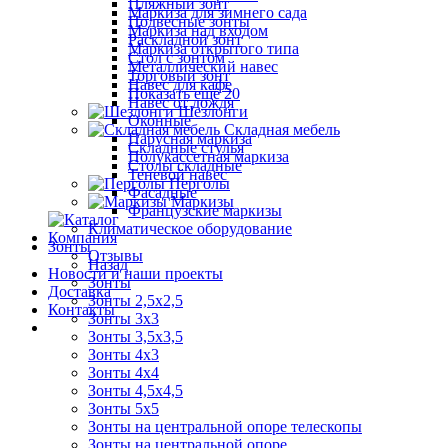
Пляжный зонт
Маркиза для зимнего сада
Подвесные зонты
Маркиза над входом
Раскладной зонт
Маркиза открытого типа
Стол с зонтом
Металлический навес
Торговый зонт
Навес для кафе
Показать ещё 20
Навес от дождя
Шезлонги
Оконные
Складная мебель
Парусная маркиза
Складные стулья
Полукассетная маркиза
Столы складные
Теневой навес
Перголы
Фасадные
Маркизы
Французские маркизы
Климатическое оборудование
Компания
Зонты
Отзывы
Назад
Новости и наши проекты
Зонты
Доставка
Зонты 2,5х2,5
Контакты
Зонты 3х3
Зонты 3,5х3,5
Зонты 4х3
Зонты 4х4
Зонты 4,5х4,5
Зонты 5х5
Зонты на центральной опоре телескопы
Зонты на центральной опоре