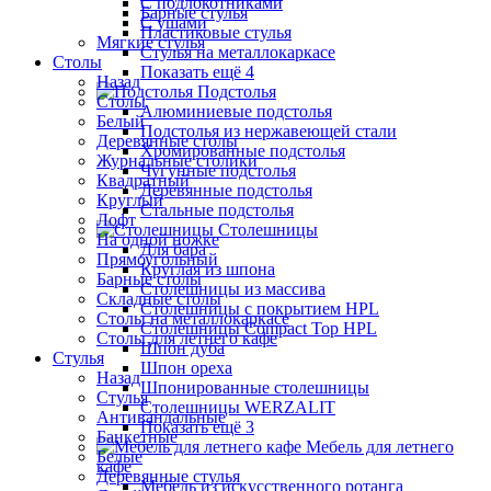
С подлокотниками
Барные стулья
С ушами
Пластиковые стулья
Мягкие стулья
Стулья на металлокаркасе
Столы
Показать ещё 4
Назад
Подстолья
Столы
Алюминиевые подстолья
Белый
Подстолья из нержавеющей стали
Деревянные столы
Хромированные подстолья
Журнальные столики
Чугунные подстолья
Квадратный
Деревянные подстолья
Круглый
Стальные подстолья
Лофт
Столешницы
На одной ножке
Для бара
Прямоугольный
Круглая из шпона
Барные столы
Столешницы из массива
Складные столы
Столешницы с покрытием HPL
Столы на металлокаркасе
Столешницы Сompact Top HPL
Столы для летнего кафе
Шпон дуба
Стулья
Шпон ореха
Назад
Шпонированные столешницы
Стулья
Столешницы WERZALIT
Антивандальные
Показать ещё 3
Банкетные
Мебель для летнего
Белые
кафе
Деревянные стулья
Мебель из искусственного ротанга