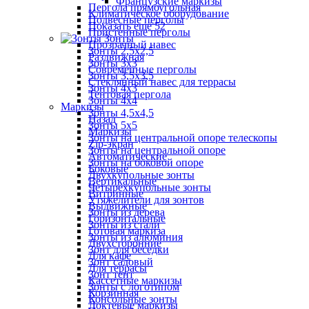
Французские маркизы
Пергола прямоугольная
Климатическое оборудование
Подвесные перголы
Показать ещё 52
Пристенные перголы
Зонты
Прозрачный навес
Зонты 2,5х2,5
Раздвижная
Зонты 3х3
Современные перголы
Зонты 3,5х3,5
Стеклянный навес для террасы
Зонты 4х3
Тентовая пергола
Зонты 4х4
Маркизы
Зонты 4,5х4,5
Назад
Зонты 5х5
Маркизы
Зонты на центральной опоре телескопы
Zip-экран
Зонты на центральной опоре
Автоматические
Зонты на боковой опоре
Боковые
Двухкупольные зонты
Вертикальные
Четырехкупольные зонты
Витринные
Утяжелители для зонтов
Выдвижные
Зонты из дерева
Горизонтальные
Зонты из стали
Готовая маркиза
Зонты из алюминия
Двухсторонние
Зонт для беседки
Для кафе
Зонт садовый
Для террасы
Зонт тент
Кассетные маркизы
Зонты с логотипом
Корзинная
Консольные зонты
Локтевые маркизы