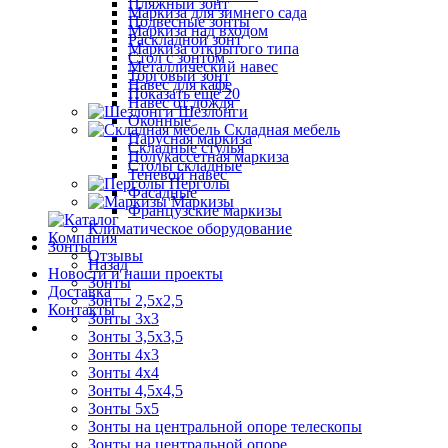
Пляжный зонт
Маркиза для зимнего сада
Подвесные зонты
Маркиза над входом
Раскладной зонт
Маркиза открытого типа
Стол с зонтом
Металлический навес
Торговый зонт
Навес для кафе
Показать ещё 20
Навес от дождя
Шезлонги
Оконные
Складная мебель
Парусная маркиза
Складные стулья
Полукассетная маркиза
Столы складные
Теневой навес
Перголы
Фасадные
Маркизы
Французские маркизы
Климатическое оборудование
Компания
Зонты
Отзывы
Назад
Новости и наши проекты
Зонты
Доставка
Зонты 2,5х2,5
Контакты
Зонты 3х3
Зонты 3,5х3,5
Зонты 4х3
Зонты 4х4
Зонты 4,5х4,5
Зонты 5х5
Зонты на центральной опоре телескопы
Зонты на центральной опоре