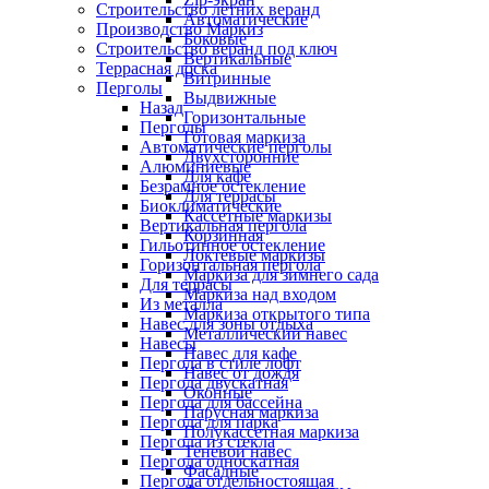
Строительство летних веранд
Автоматические
Производство Маркиз
Боковые
Строительство веранд под ключ
Вертикальные
Террасная доска
Витринные
Перголы
Выдвижные
Назад
Горизонтальные
Перголы
Готовая маркиза
Автоматические перголы
Двухсторонние
Алюминиевые
Для кафе
Безрамное остекление
Для террасы
Биоклиматические
Кассетные маркизы
Вертикальная пергола
Корзинная
Гильотинное остекление
Локтевые маркизы
Горизонтальная пергола
Маркиза для зимнего сада
Для террасы
Маркиза над входом
Из металла
Маркиза открытого типа
Навес для зоны отдыха
Металлический навес
Навесы
Навес для кафе
Пергола в стиле лофт
Навес от дождя
Пергола двускатная
Оконные
Пергола для бассейна
Парусная маркиза
Пергола для парка
Полукассетная маркиза
Пергола из стекла
Теневой навес
Пергола односкатная
Фасадные
Пергола отдельностоящая