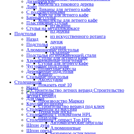
Дизайнерские
Мебель из тикового дерева
Лофт
Диваны для летнего кафе
С подлокотниками
Кресла для летнего кафе
Барные стулья
Комплекты для летнего кафе
Пластиковые стулья
из акации
Стулья на металлокаркасе
из дерева
Подстолья
из искусственного ротанга
Назад
лаунж
Подстолья
садовая
Алюминиевые подстолья
складные
Подстолья из нержавеющей стали
Столы для летнего кафе
Хромированные подстолья
Стулья для летнего кафе
Чугунные подстолья
Подвесные кресла
Деревянные подстолья
Кашпо
Стальные подстолья
Аксессуары
Столешницы
Показать ещё 10
Назад
Строительство
Столешницы
летних веранд
Для бара
Производство Маркиз
Круглая из шпона
Строительство веранд под ключ
Столешницы из массива
Террасная доска
Столешницы с покрытием HPL
Перголы
Столешницы Сompact Top HPL
Автоматические перголы
Шпон дуба
Алюминиевые
Шпон ореха
Безрамное остекление