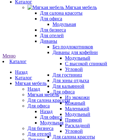
Каталог
Мягкая мебель
Для салона красоты
Для офиса
Модульная
Для бизнеса
Для отелей
Диваны
Без подлокотников
Диваны для кофейни
Меню
Модульный
Каталог
С высокой спинкой
Угловой
Назад
Для гостиниц
Каталог
Для зоны отдыха
Мягкая мебель
Для кальянной
Назад
Для офиса
Мягкая мебель
Из экокожи
Для салона красоты
Кожаный
Для офиса
Маленький
Назад
Модульный
Для офиса
Прямой
Модульная
Раскладной
Для бизнеса
Угловой
Для отелей
Для салона красоты
Диваны