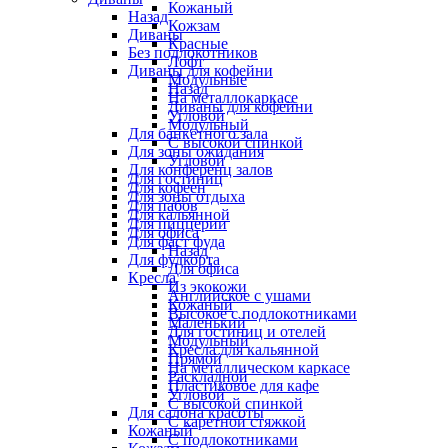
Кожаный
Назад
Кожзам
Диваны
Красные
Без подлокотников
Лофт
Диваны для кофейни
Модульные
Назад
На металлокаркасе
Диваны для кофейни
Угловой
Модульный
Для банкетного зала
С высокой спинкой
Для зоны ожидания
Угловой
Для конференц залов
Для гостиниц
Для кофеен
Для зоны отдыха
Для пабов
Для кальянной
Для пиццерии
Для офиса
Для фаст фуда
Назад
Для фудкорта
Для офиса
Кресла
Из экокожи
Английское с ушами
Кожаный
Высокое с подлокотниками
Маленький
Для гостиниц и отелей
Модульный
Кресла для кальянной
Прямой
На металлическом каркасе
Раскладной
Пластиковое для кафе
Угловой
С высокой спинкой
Для салона красоты
С каретной стяжкой
Кожаный
С подлокотниками