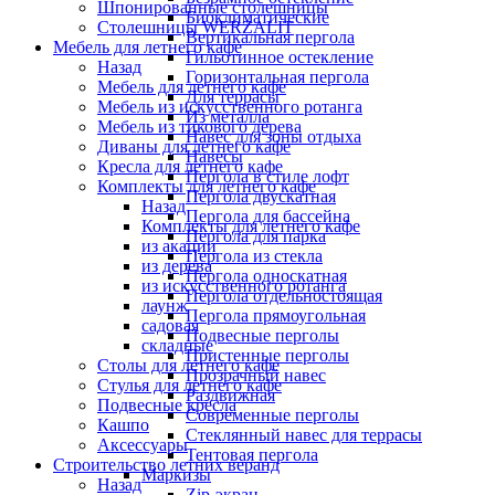
Шпонированные столешницы
Биоклиматические
Столешницы WERZALIT
Вертикальная пергола
Мебель для летнего кафе
Гильотинное остекление
Назад
Горизонтальная пергола
Мебель для летнего кафе
Для террасы
Мебель из искусственного ротанга
Из металла
Мебель из тикового дерева
Навес для зоны отдыха
Диваны для летнего кафе
Навесы
Кресла для летнего кафе
Пергола в стиле лофт
Комплекты для летнего кафе
Пергола двускатная
Назад
Пергола для бассейна
Комплекты для летнего кафе
Пергола для парка
из акации
Пергола из стекла
из дерева
Пергола односкатная
из искусственного ротанга
Пергола отдельностоящая
лаунж
Пергола прямоугольная
садовая
Подвесные перголы
складные
Пристенные перголы
Столы для летнего кафе
Прозрачный навес
Стулья для летнего кафе
Раздвижная
Подвесные кресла
Современные перголы
Кашпо
Стеклянный навес для террасы
Аксессуары
Тентовая пергола
Строительство летних веранд
Маркизы
Назад
Zip-экран