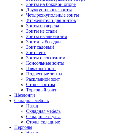
Зонты на боковой опоре
Двухкупольные зонты
Четырехкупольные зонты
Утяжелители для зонтов
Зонты из дерева
Зонты из стали
Зонты из алюминия
Зонт для беседки
Зонт садовый
Зонт тент
Зонты с логотипом
Консольные зонты
Пляжный зонт
Подвесные зонты
Раскладной зонт
Стол с зонтом
Торговый зонт
Шезлонги
Складная мебель
Назад
Складная мебель
Складные стулья
Столы складные
Перголы
Назад