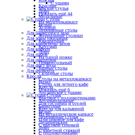
Кожзам
С ушами
Красные
Мягкие стулья
Лофт
Показать ещё 44
Модульные
Столы
На металлокаркасе
Белый
Угловой
Деревянные столы
Для банкетного зала
Журнальные столики
Для зоны ожидания
Квадратный
Для конференц залов
Круглый
Для кофеен
Лофт
Для пабов
На одной ножке
Для пиццерии
Прямоугольный
Для фаст фуда
Барные столы
Для фудкорта
Складные столы
Кресла
Столы на металлокаркасе
Назад
Столы для летнего кафе
Кресла
Показать ещё 6
Английское с ушами
Стулья
Высокое с подлокотниками
Антивандальные
Для гостиниц и отелей
Банкетные
Кресла для кальянной
Белые
На металлическом каркасе
Деревянные стулья
Пластиковое для кафе
Дизайнерские
С высокой спинкой
Лофт
С каретной стяжкой
С подлокотниками