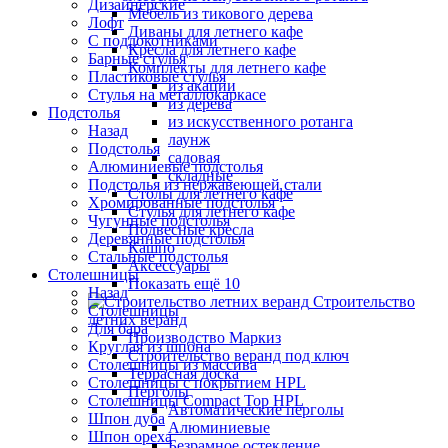
Дизайнерские
Мебель из тикового дерева
Лофт
Диваны для летнего кафе
С подлокотниками
Кресла для летнего кафе
Барные стулья
Комплекты для летнего кафе
Пластиковые стулья
из акации
Стулья на металлокаркасе
из дерева
Подстолья
из искусственного ротанга
Назад
лаунж
Подстолья
садовая
Алюминиевые подстолья
складные
Подстолья из нержавеющей стали
Столы для летнего кафе
Хромированные подстолья
Стулья для летнего кафе
Чугунные подстолья
Подвесные кресла
Деревянные подстолья
Кашпо
Стальные подстолья
Аксессуары
Столешницы
Показать ещё 10
Назад
Строительство
Столешницы
летних веранд
Для бара
Производство Маркиз
Круглая из шпона
Строительство веранд под ключ
Столешницы из массива
Террасная доска
Столешницы с покрытием HPL
Перголы
Столешницы Сompact Top HPL
Автоматические перголы
Шпон дуба
Алюминиевые
Шпон ореха
Безрамное остекление