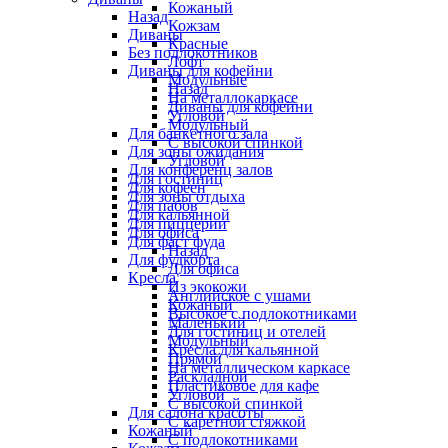
Кожаный
Назад
Кожзам
Диваны
Красные
Без подлокотников
Лофт
Диваны для кофейни
Модульные
Назад
На металлокаркасе
Диваны для кофейни
Угловой
Модульный
Для банкетного зала
С высокой спинкой
Для зоны ожидания
Угловой
Для конференц залов
Для гостиниц
Для кофеен
Для зоны отдыха
Для пабов
Для кальянной
Для пиццерии
Для офиса
Для фаст фуда
Назад
Для фудкорта
Для офиса
Кресла
Из экокожи
Английское с ушами
Кожаный
Высокое с подлокотниками
Маленький
Для гостиниц и отелей
Модульный
Кресла для кальянной
Прямой
На металлическом каркасе
Раскладной
Пластиковое для кафе
Угловой
С высокой спинкой
Для салона красоты
С каретной стяжкой
Кожаный
С подлокотниками