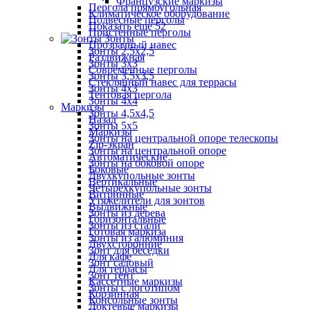
Французские маркизы
Пергола прямоугольная
Климатическое оборудование
Подвесные перголы
Показать ещё 52
Пристенные перголы
Зонты
Прозрачный навес
Зонты 2,5х2,5
Раздвижная
Зонты 3х3
Современные перголы
Зонты 3,5х3,5
Стеклянный навес для террасы
Зонты 4х3
Тентовая пергола
Зонты 4х4
Маркизы
Зонты 4,5х4,5
Назад
Зонты 5х5
Маркизы
Зонты на центральной опоре телескопы
Zip-экран
Зонты на центральной опоре
Автоматические
Зонты на боковой опоре
Боковые
Двухкупольные зонты
Вертикальные
Четырехкупольные зонты
Витринные
Утяжелители для зонтов
Выдвижные
Зонты из дерева
Горизонтальные
Зонты из стали
Готовая маркиза
Зонты из алюминия
Двухсторонние
Зонт для беседки
Для кафе
Зонт садовый
Для террасы
Зонт тент
Кассетные маркизы
Зонты с логотипом
Корзинная
Консольные зонты
Локтевые маркизы