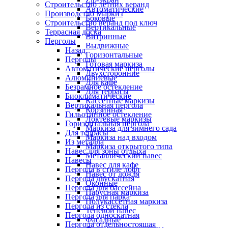
Строительство летних веранд
Автоматические
Производство Маркиз
Боковые
Строительство веранд под ключ
Вертикальные
Террасная доска
Витринные
Перголы
Выдвижные
Назад
Горизонтальные
Перголы
Готовая маркиза
Автоматические перголы
Двухсторонние
Алюминиевые
Для кафе
Безрамное остекление
Для террасы
Биоклиматические
Кассетные маркизы
Вертикальная пергола
Корзинная
Гильотинное остекление
Локтевые маркизы
Горизонтальная пергола
Маркиза для зимнего сада
Для террасы
Маркиза над входом
Из металла
Маркиза открытого типа
Навес для зоны отдыха
Металлический навес
Навесы
Навес для кафе
Пергола в стиле лофт
Навес от дождя
Пергола двускатная
Оконные
Пергола для бассейна
Парусная маркиза
Пергола для парка
Полукассетная маркиза
Пергола из стекла
Теневой навес
Пергола односкатная
Фасадные
Пергола отдельностоящая