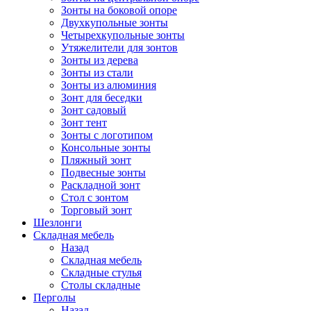
Зонты на боковой опоре
Двухкупольные зонты
Четырехкупольные зонты
Утяжелители для зонтов
Зонты из дерева
Зонты из стали
Зонты из алюминия
Зонт для беседки
Зонт садовый
Зонт тент
Зонты с логотипом
Консольные зонты
Пляжный зонт
Подвесные зонты
Раскладной зонт
Стол с зонтом
Торговый зонт
Шезлонги
Складная мебель
Назад
Складная мебель
Складные стулья
Столы складные
Перголы
Назад