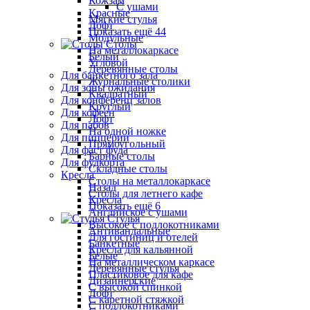
Кожзам
С ушами
Красные
Мягкие стулья
Лофт
Показать ещё 44
Модульные
Столы
На металлокаркасе
Белый
Угловой
Деревянные столы
Для банкетного зала
Журнальные столики
Для зоны ожидания
Квадратный
Для конференц залов
Круглый
Для кофеен
Лофт
Для пабов
На одной ножке
Для пиццерии
Прямоугольный
Для фаст фуда
Барные столы
Для фудкорта
Складные столы
Кресла
Столы на металлокаркасе
Назад
Столы для летнего кафе
Кресла
Показать ещё 6
Английское с ушами
Стулья
Высокое с подлокотниками
Антивандальные
Для гостиниц и отелей
Банкетные
Кресла для кальянной
Белые
На металлическом каркасе
Деревянные стулья
Пластиковое для кафе
Дизайнерские
С высокой спинкой
Лофт
С каретной стяжкой
С подлокотниками