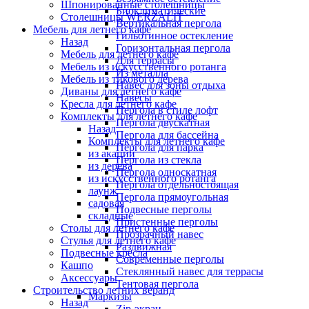
Шпонированные столешницы
Биоклиматические
Столешницы WERZALIT
Вертикальная пергола
Мебель для летнего кафе
Гильотинное остекление
Назад
Горизонтальная пергола
Мебель для летнего кафе
Для террасы
Мебель из искусственного ротанга
Из металла
Мебель из тикового дерева
Навес для зоны отдыха
Диваны для летнего кафе
Навесы
Кресла для летнего кафе
Пергола в стиле лофт
Комплекты для летнего кафе
Пергола двускатная
Назад
Пергола для бассейна
Комплекты для летнего кафе
Пергола для парка
из акации
Пергола из стекла
из дерева
Пергола односкатная
из искусственного ротанга
Пергола отдельностоящая
лаунж
Пергола прямоугольная
садовая
Подвесные перголы
складные
Пристенные перголы
Столы для летнего кафе
Прозрачный навес
Стулья для летнего кафе
Раздвижная
Подвесные кресла
Современные перголы
Кашпо
Стеклянный навес для террасы
Аксессуары
Тентовая пергола
Строительство летних веранд
Маркизы
Назад
Zip-экран