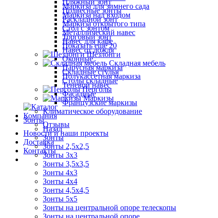
Пляжный зонт
Маркиза для зимнего сада
Подвесные зонты
Маркиза над входом
Раскладной зонт
Маркиза открытого типа
Стол с зонтом
Металлический навес
Торговый зонт
Навес для кафе
Показать ещё 20
Навес от дождя
Шезлонги
Оконные
Складная мебель
Парусная маркиза
Складные стулья
Полукассетная маркиза
Столы складные
Теневой навес
Перголы
Фасадные
Маркизы
Французские маркизы
Климатическое оборудование
Компания
Зонты
Отзывы
Назад
Новости и наши проекты
Зонты
Доставка
Зонты 2,5х2,5
Контакты
Зонты 3х3
Зонты 3,5х3,5
Зонты 4х3
Зонты 4х4
Зонты 4,5х4,5
Зонты 5х5
Зонты на центральной опоре телескопы
Зонты на центральной опоре