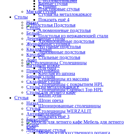
С подлокотниками
Барные стулья
С ушами
Пластиковые стулья
Мягкие стулья
Стулья на металлокаркасе
Столы
Показать ещё 4
Назад
Подстолья
Столы
Алюминиевые подстолья
Белый
Подстолья из нержавеющей стали
Деревянные столы
Хромированные подстолья
Журнальные столики
Чугунные подстолья
Квадратный
Деревянные подстолья
Круглый
Стальные подстолья
Лофт
Столешницы
На одной ножке
Для бара
Прямоугольный
Круглая из шпона
Барные столы
Столешницы из массива
Складные столы
Столешницы с покрытием HPL
Столы на металлокаркасе
Столешницы Сompact Top HPL
Столы для летнего кафе
Шпон дуба
Стулья
Шпон ореха
Назад
Шпонированные столешницы
Стулья
Столешницы WERZALIT
Антивандальные
Показать ещё 3
Банкетные
Мебель для летнего
Белые
кафе
Деревянные стулья
Мебель из искусственного ротанга