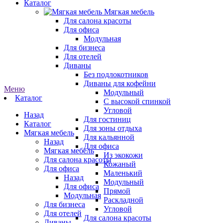
Каталог
Мягкая мебель
Для салона красоты
Для офиса
Модульная
Для бизнеса
Для отелей
Диваны
Без подлокотников
Диваны для кофейни
Меню
Модульный
Каталог
С высокой спинкой
Угловой
Назад
Для гостиниц
Каталог
Для зоны отдыха
Мягкая мебель
Для кальянной
Назад
Для офиса
Мягкая мебель
Из экокожи
Для салона красоты
Кожаный
Для офиса
Маленький
Назад
Модульный
Для офиса
Прямой
Модульная
Раскладной
Для бизнеса
Угловой
Для отелей
Для салона красоты
Диваны