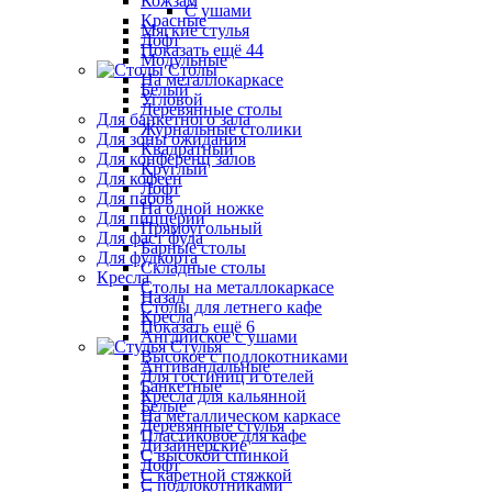
Кожзам
С ушами
Красные
Мягкие стулья
Лофт
Показать ещё 44
Модульные
Столы
На металлокаркасе
Белый
Угловой
Деревянные столы
Для банкетного зала
Журнальные столики
Для зоны ожидания
Квадратный
Для конференц залов
Круглый
Для кофеен
Лофт
Для пабов
На одной ножке
Для пиццерии
Прямоугольный
Для фаст фуда
Барные столы
Для фудкорта
Складные столы
Кресла
Столы на металлокаркасе
Назад
Столы для летнего кафе
Кресла
Показать ещё 6
Английское с ушами
Стулья
Высокое с подлокотниками
Антивандальные
Для гостиниц и отелей
Банкетные
Кресла для кальянной
Белые
На металлическом каркасе
Деревянные стулья
Пластиковое для кафе
Дизайнерские
С высокой спинкой
Лофт
С каретной стяжкой
С подлокотниками