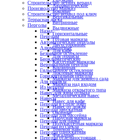
Строительство летних веранд
Автоматические
Производство Маркиз
Боковые
Строительство веранд под ключ
Вертикальные
Террасная доска
Витринные
Перголы
Выдвижные
Назад
Горизонтальные
Перголы
Готовая маркиза
Автоматические перголы
Двухсторонние
Алюминиевые
Для кафе
Безрамное остекление
Для террасы
Биоклиматические
Кассетные маркизы
Вертикальная пергола
Корзинная
Гильотинное остекление
Локтевые маркизы
Горизонтальная пергола
Маркиза для зимнего сада
Для террасы
Маркиза над входом
Из металла
Маркиза открытого типа
Навес для зоны отдыха
Металлический навес
Навесы
Навес для кафе
Пергола в стиле лофт
Навес от дождя
Пергола двускатная
Оконные
Пергола для бассейна
Парусная маркиза
Пергола для парка
Полукассетная маркиза
Пергола из стекла
Теневой навес
Пергола односкатная
Фасадные
Пергола отдельностоящая