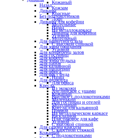
Кожаный
Назад
Кожзам
Диваны
Красные
Без подлокотников
Лофт
Диваны для кофейни
Модульные
Назад
На металлокаркасе
Диваны для кофейни
Угловой
Модульный
Для банкетного зала
С высокой спинкой
Для зоны ожидания
Угловой
Для конференц залов
Для гостиниц
Для кофеен
Для зоны отдыха
Для пабов
Для кальянной
Для пиццерии
Для офиса
Для фаст фуда
Назад
Для фудкорта
Для офиса
Кресла
Из экокожи
Английское с ушами
Кожаный
Высокое с подлокотниками
Маленький
Для гостиниц и отелей
Модульный
Кресла для кальянной
Прямой
На металлическом каркасе
Раскладной
Пластиковое для кафе
Угловой
С высокой спинкой
Для салона красоты
С каретной стяжкой
Кожаный
С подлокотниками