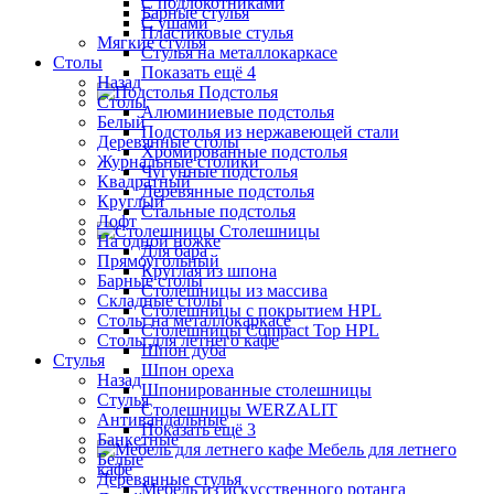
С подлокотниками
Барные стулья
С ушами
Пластиковые стулья
Мягкие стулья
Стулья на металлокаркасе
Столы
Показать ещё 4
Назад
Подстолья
Столы
Алюминиевые подстолья
Белый
Подстолья из нержавеющей стали
Деревянные столы
Хромированные подстолья
Журнальные столики
Чугунные подстолья
Квадратный
Деревянные подстолья
Круглый
Стальные подстолья
Лофт
Столешницы
На одной ножке
Для бара
Прямоугольный
Круглая из шпона
Барные столы
Столешницы из массива
Складные столы
Столешницы с покрытием HPL
Столы на металлокаркасе
Столешницы Сompact Top HPL
Столы для летнего кафе
Шпон дуба
Стулья
Шпон ореха
Назад
Шпонированные столешницы
Стулья
Столешницы WERZALIT
Антивандальные
Показать ещё 3
Банкетные
Мебель для летнего
Белые
кафе
Деревянные стулья
Мебель из искусственного ротанга