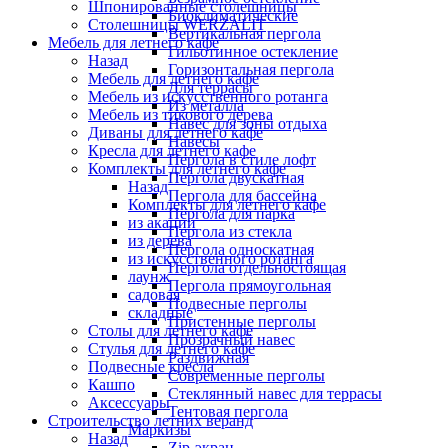
Шпонированные столешницы
Биоклиматические
Столешницы WERZALIT
Вертикальная пергола
Мебель для летнего кафе
Гильотинное остекление
Назад
Горизонтальная пергола
Мебель для летнего кафе
Для террасы
Мебель из искусственного ротанга
Из металла
Мебель из тикового дерева
Навес для зоны отдыха
Диваны для летнего кафе
Навесы
Кресла для летнего кафе
Пергола в стиле лофт
Комплекты для летнего кафе
Пергола двускатная
Назад
Пергола для бассейна
Комплекты для летнего кафе
Пергола для парка
из акации
Пергола из стекла
из дерева
Пергола односкатная
из искусственного ротанга
Пергола отдельностоящая
лаунж
Пергола прямоугольная
садовая
Подвесные перголы
складные
Пристенные перголы
Столы для летнего кафе
Прозрачный навес
Стулья для летнего кафе
Раздвижная
Подвесные кресла
Современные перголы
Кашпо
Стеклянный навес для террасы
Аксессуары
Тентовая пергола
Строительство летних веранд
Маркизы
Назад
Zip-экран