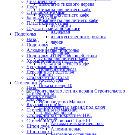
Дизайнерские
Мебель из тикового дерева
Лофт
Диваны для летнего кафе
С подлокотниками
Кресла для летнего кафе
Барные стулья
Комплекты для летнего кафе
Пластиковые стулья
из акации
Стулья на металлокаркасе
из дерева
Подстолья
из искусственного ротанга
Назад
лаунж
Подстолья
садовая
Алюминиевые подстолья
складные
Подстолья из нержавеющей стали
Столы для летнего кафе
Хромированные подстолья
Стулья для летнего кафе
Чугунные подстолья
Подвесные кресла
Деревянные подстолья
Кашпо
Стальные подстолья
Аксессуары
Столешницы
Показать ещё 10
Назад
Строительство
Столешницы
летних веранд
Для бара
Производство Маркиз
Круглая из шпона
Строительство веранд под ключ
Столешницы из массива
Террасная доска
Столешницы с покрытием HPL
Перголы
Столешницы Сompact Top HPL
Автоматические перголы
Шпон дуба
Алюминиевые
Шпон ореха
Безрамное остекление