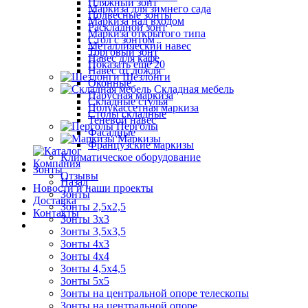
Пляжный зонт
Маркиза для зимнего сада
Подвесные зонты
Маркиза над входом
Раскладной зонт
Маркиза открытого типа
Стол с зонтом
Металлический навес
Торговый зонт
Навес для кафе
Показать ещё 20
Навес от дождя
Шезлонги
Оконные
Складная мебель
Парусная маркиза
Складные стулья
Полукассетная маркиза
Столы складные
Теневой навес
Перголы
Фасадные
Маркизы
Французские маркизы
Климатическое оборудование
Компания
Зонты
Отзывы
Назад
Новости и наши проекты
Зонты
Доставка
Зонты 2,5х2,5
Контакты
Зонты 3х3
Зонты 3,5х3,5
Зонты 4х3
Зонты 4х4
Зонты 4,5х4,5
Зонты 5х5
Зонты на центральной опоре телескопы
Зонты на центральной опоре