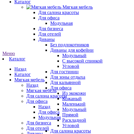
Каталог
Мягкая мебель
Для салона красоты
Для офиса
Модульная
Для бизнеса
Для отелей
Диваны
Без подлокотников
Диваны для кофейни
Меню
Модульный
Каталог
С высокой спинкой
Угловой
Назад
Для гостиниц
Каталог
Для зоны отдыха
Мягкая мебель
Для кальянной
Назад
Для офиса
Мягкая мебель
Из экокожи
Для салона красоты
Кожаный
Для офиса
Маленький
Назад
Модульный
Для офиса
Прямой
Модульная
Раскладной
Для бизнеса
Угловой
Для отелей
Для салона красоты
Диваны