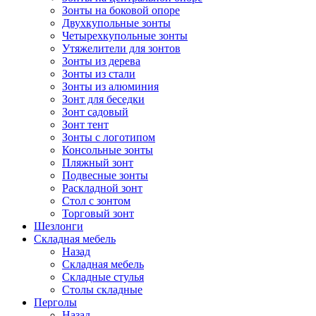
Зонты на боковой опоре
Двухкупольные зонты
Четырехкупольные зонты
Утяжелители для зонтов
Зонты из дерева
Зонты из стали
Зонты из алюминия
Зонт для беседки
Зонт садовый
Зонт тент
Зонты с логотипом
Консольные зонты
Пляжный зонт
Подвесные зонты
Раскладной зонт
Стол с зонтом
Торговый зонт
Шезлонги
Складная мебель
Назад
Складная мебель
Складные стулья
Столы складные
Перголы
Назад