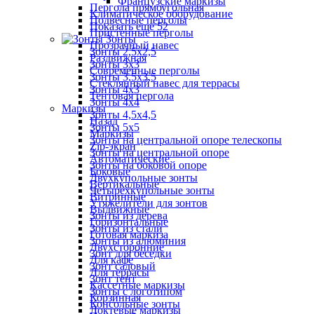
Французские маркизы
Пергола прямоугольная
Климатическое оборудование
Подвесные перголы
Показать ещё 52
Пристенные перголы
Зонты
Прозрачный навес
Зонты 2,5х2,5
Раздвижная
Зонты 3х3
Современные перголы
Зонты 3,5х3,5
Стеклянный навес для террасы
Зонты 4х3
Тентовая пергола
Зонты 4х4
Маркизы
Зонты 4,5х4,5
Назад
Зонты 5х5
Маркизы
Зонты на центральной опоре телескопы
Zip-экран
Зонты на центральной опоре
Автоматические
Зонты на боковой опоре
Боковые
Двухкупольные зонты
Вертикальные
Четырехкупольные зонты
Витринные
Утяжелители для зонтов
Выдвижные
Зонты из дерева
Горизонтальные
Зонты из стали
Готовая маркиза
Зонты из алюминия
Двухсторонние
Зонт для беседки
Для кафе
Зонт садовый
Для террасы
Зонт тент
Кассетные маркизы
Зонты с логотипом
Корзинная
Консольные зонты
Локтевые маркизы