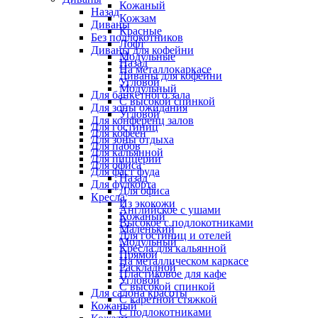
Кожаный
Назад
Кожзам
Диваны
Красные
Без подлокотников
Лофт
Диваны для кофейни
Модульные
Назад
На металлокаркасе
Диваны для кофейни
Угловой
Модульный
Для банкетного зала
С высокой спинкой
Для зоны ожидания
Угловой
Для конференц залов
Для гостиниц
Для кофеен
Для зоны отдыха
Для пабов
Для кальянной
Для пиццерии
Для офиса
Для фаст фуда
Назад
Для фудкорта
Для офиса
Кресла
Из экокожи
Английское с ушами
Кожаный
Высокое с подлокотниками
Маленький
Для гостиниц и отелей
Модульный
Кресла для кальянной
Прямой
На металлическом каркасе
Раскладной
Пластиковое для кафе
Угловой
С высокой спинкой
Для салона красоты
С каретной стяжкой
Кожаный
С подлокотниками