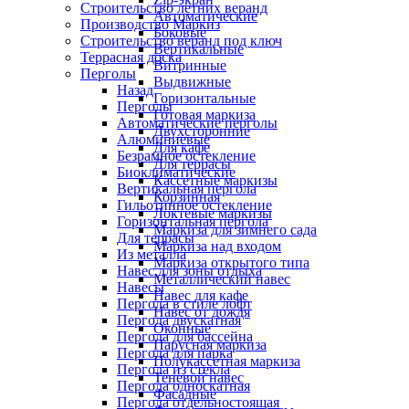
Строительство летних веранд
Автоматические
Производство Маркиз
Боковые
Строительство веранд под ключ
Вертикальные
Террасная доска
Витринные
Перголы
Выдвижные
Назад
Горизонтальные
Перголы
Готовая маркиза
Автоматические перголы
Двухсторонние
Алюминиевые
Для кафе
Безрамное остекление
Для террасы
Биоклиматические
Кассетные маркизы
Вертикальная пергола
Корзинная
Гильотинное остекление
Локтевые маркизы
Горизонтальная пергола
Маркиза для зимнего сада
Для террасы
Маркиза над входом
Из металла
Маркиза открытого типа
Навес для зоны отдыха
Металлический навес
Навесы
Навес для кафе
Пергола в стиле лофт
Навес от дождя
Пергола двускатная
Оконные
Пергола для бассейна
Парусная маркиза
Пергола для парка
Полукассетная маркиза
Пергола из стекла
Теневой навес
Пергола односкатная
Фасадные
Пергола отдельностоящая