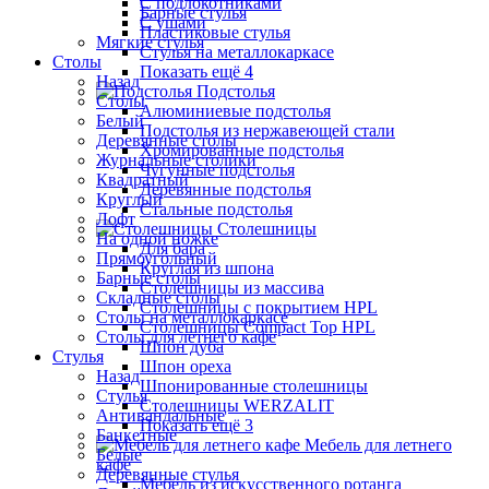
С подлокотниками
Барные стулья
С ушами
Пластиковые стулья
Мягкие стулья
Стулья на металлокаркасе
Столы
Показать ещё 4
Назад
Подстолья
Столы
Алюминиевые подстолья
Белый
Подстолья из нержавеющей стали
Деревянные столы
Хромированные подстолья
Журнальные столики
Чугунные подстолья
Квадратный
Деревянные подстолья
Круглый
Стальные подстолья
Лофт
Столешницы
На одной ножке
Для бара
Прямоугольный
Круглая из шпона
Барные столы
Столешницы из массива
Складные столы
Столешницы с покрытием HPL
Столы на металлокаркасе
Столешницы Сompact Top HPL
Столы для летнего кафе
Шпон дуба
Стулья
Шпон ореха
Назад
Шпонированные столешницы
Стулья
Столешницы WERZALIT
Антивандальные
Показать ещё 3
Банкетные
Мебель для летнего
Белые
кафе
Деревянные стулья
Мебель из искусственного ротанга