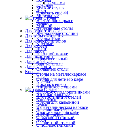
Кожзам
С ушами
Красные
Мягкие стулья
Лофт
Показать ещё 44
Модульные
Столы
На металлокаркасе
Белый
Угловой
Деревянные столы
Для банкетного зала
Журнальные столики
Для зоны ожидания
Квадратный
Для конференц залов
Круглый
Для кофеен
Лофт
Для пабов
На одной ножке
Для пиццерии
Прямоугольный
Для фаст фуда
Барные столы
Для фудкорта
Складные столы
Кресла
Столы на металлокаркасе
Назад
Столы для летнего кафе
Кресла
Показать ещё 6
Английское с ушами
Стулья
Высокое с подлокотниками
Антивандальные
Для гостиниц и отелей
Банкетные
Кресла для кальянной
Белые
На металлическом каркасе
Деревянные стулья
Пластиковое для кафе
Дизайнерские
С высокой спинкой
Лофт
С каретной стяжкой
С подлокотниками