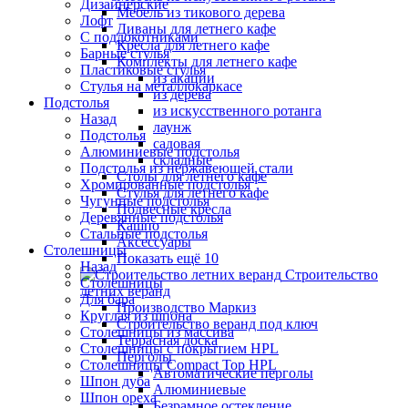
Дизайнерские
Мебель из тикового дерева
Лофт
Диваны для летнего кафе
С подлокотниками
Кресла для летнего кафе
Барные стулья
Комплекты для летнего кафе
Пластиковые стулья
из акации
Стулья на металлокаркасе
из дерева
Подстолья
из искусственного ротанга
Назад
лаунж
Подстолья
садовая
Алюминиевые подстолья
складные
Подстолья из нержавеющей стали
Столы для летнего кафе
Хромированные подстолья
Стулья для летнего кафе
Чугунные подстолья
Подвесные кресла
Деревянные подстолья
Кашпо
Стальные подстолья
Аксессуары
Столешницы
Показать ещё 10
Назад
Строительство
Столешницы
летних веранд
Для бара
Производство Маркиз
Круглая из шпона
Строительство веранд под ключ
Столешницы из массива
Террасная доска
Столешницы с покрытием HPL
Перголы
Столешницы Сompact Top HPL
Автоматические перголы
Шпон дуба
Алюминиевые
Шпон ореха
Безрамное остекление