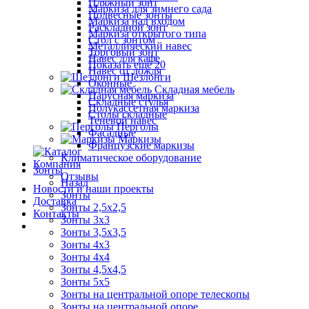
Пляжный зонт
Маркиза для зимнего сада
Подвесные зонты
Маркиза над входом
Раскладной зонт
Маркиза открытого типа
Стол с зонтом
Металлический навес
Торговый зонт
Навес для кафе
Показать ещё 20
Навес от дождя
Шезлонги
Оконные
Складная мебель
Парусная маркиза
Складные стулья
Полукассетная маркиза
Столы складные
Теневой навес
Перголы
Фасадные
Маркизы
Французские маркизы
Климатическое оборудование
Компания
Зонты
Отзывы
Назад
Новости и наши проекты
Зонты
Доставка
Зонты 2,5х2,5
Контакты
Зонты 3х3
Зонты 3,5х3,5
Зонты 4х3
Зонты 4х4
Зонты 4,5х4,5
Зонты 5х5
Зонты на центральной опоре телескопы
Зонты на центральной опоре