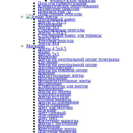
Французские маркизы
Пергола прямоугольная
Климатическое оборудование
Подвесные перголы
Показать ещё 52
Пристенные перголы
Зонты
Прозрачный навес
Зонты 2,5х2,5
Раздвижная
Зонты 3х3
Современные перголы
Зонты 3,5х3,5
Стеклянный навес для террасы
Зонты 4х3
Тентовая пергола
Зонты 4х4
Маркизы
Зонты 4,5х4,5
Назад
Зонты 5х5
Маркизы
Зонты на центральной опоре телескопы
Zip-экран
Зонты на центральной опоре
Автоматические
Зонты на боковой опоре
Боковые
Двухкупольные зонты
Вертикальные
Четырехкупольные зонты
Витринные
Утяжелители для зонтов
Выдвижные
Зонты из дерева
Горизонтальные
Зонты из стали
Готовая маркиза
Зонты из алюминия
Двухсторонние
Зонт для беседки
Для кафе
Зонт садовый
Для террасы
Зонт тент
Кассетные маркизы
Зонты с логотипом
Корзинная
Консольные зонты
Локтевые маркизы