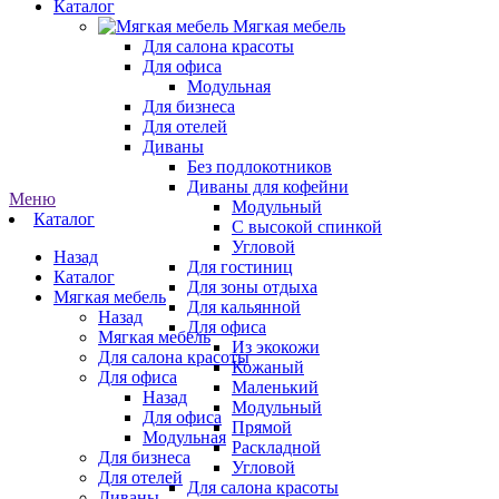
Каталог
Мягкая мебель
Для салона красоты
Для офиса
Модульная
Для бизнеса
Для отелей
Диваны
Без подлокотников
Диваны для кофейни
Меню
Модульный
Каталог
С высокой спинкой
Угловой
Назад
Для гостиниц
Каталог
Для зоны отдыха
Мягкая мебель
Для кальянной
Назад
Для офиса
Мягкая мебель
Из экокожи
Для салона красоты
Кожаный
Для офиса
Маленький
Назад
Модульный
Для офиса
Прямой
Модульная
Раскладной
Для бизнеса
Угловой
Для отелей
Для салона красоты
Диваны