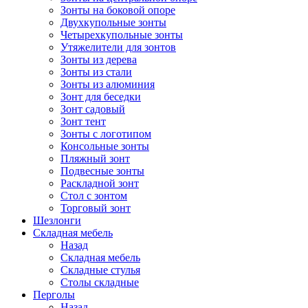
Зонты на боковой опоре
Двухкупольные зонты
Четырехкупольные зонты
Утяжелители для зонтов
Зонты из дерева
Зонты из стали
Зонты из алюминия
Зонт для беседки
Зонт садовый
Зонт тент
Зонты с логотипом
Консольные зонты
Пляжный зонт
Подвесные зонты
Раскладной зонт
Стол с зонтом
Торговый зонт
Шезлонги
Складная мебель
Назад
Складная мебель
Складные стулья
Столы складные
Перголы
Назад