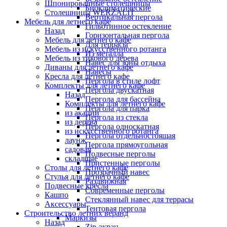
Шпонированные столешницы
Биоклиматические
Столешницы WERZALIT
Вертикальная пергола
Мебель для летнего кафе
Гильотинное остекление
Назад
Горизонтальная пергола
Мебель для летнего кафе
Для террасы
Мебель из искусственного ротанга
Из металла
Мебель из тикового дерева
Навес для зоны отдыха
Диваны для летнего кафе
Навесы
Кресла для летнего кафе
Пергола в стиле лофт
Комплекты для летнего кафе
Пергола двускатная
Назад
Пергола для бассейна
Комплекты для летнего кафе
Пергола для парка
из акации
Пергола из стекла
из дерева
Пергола односкатная
из искусственного ротанга
Пергола отдельностоящая
лаунж
Пергола прямоугольная
садовая
Подвесные перголы
складные
Пристенные перголы
Столы для летнего кафе
Прозрачный навес
Стулья для летнего кафе
Раздвижная
Подвесные кресла
Современные перголы
Кашпо
Стеклянный навес для террасы
Аксессуары
Тентовая пергола
Строительство летних веранд
Маркизы
Назад
Zip-экран