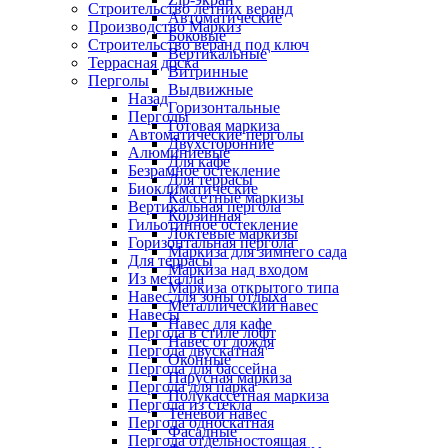
Строительство летних веранд
Автоматические
Производство Маркиз
Боковые
Строительство веранд под ключ
Вертикальные
Террасная доска
Витринные
Перголы
Выдвижные
Назад
Горизонтальные
Перголы
Готовая маркиза
Автоматические перголы
Двухсторонние
Алюминиевые
Для кафе
Безрамное остекление
Для террасы
Биоклиматические
Кассетные маркизы
Вертикальная пергола
Корзинная
Гильотинное остекление
Локтевые маркизы
Горизонтальная пергола
Маркиза для зимнего сада
Для террасы
Маркиза над входом
Из металла
Маркиза открытого типа
Навес для зоны отдыха
Металлический навес
Навесы
Навес для кафе
Пергола в стиле лофт
Навес от дождя
Пергола двускатная
Оконные
Пергола для бассейна
Парусная маркиза
Пергола для парка
Полукассетная маркиза
Пергола из стекла
Теневой навес
Пергола односкатная
Фасадные
Пергола отдельностоящая