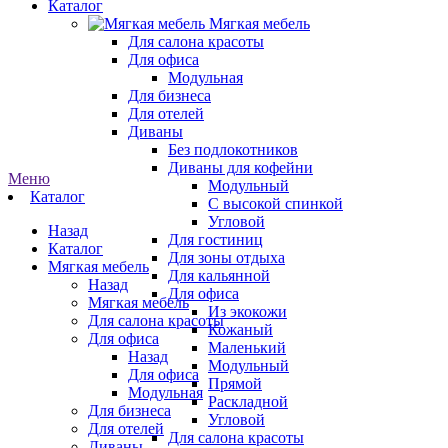
Каталог
Мягкая мебель
Для салона красоты
Для офиса
Модульная
Для бизнеса
Для отелей
Диваны
Без подлокотников
Диваны для кофейни
Меню
Модульный
Каталог
С высокой спинкой
Угловой
Назад
Для гостиниц
Каталог
Для зоны отдыха
Мягкая мебель
Для кальянной
Назад
Для офиса
Мягкая мебель
Из экокожи
Для салона красоты
Кожаный
Для офиса
Маленький
Назад
Модульный
Для офиса
Прямой
Модульная
Раскладной
Для бизнеса
Угловой
Для отелей
Для салона красоты
Диваны