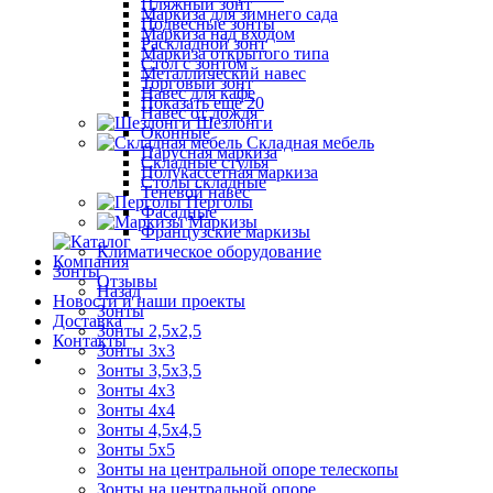
Пляжный зонт
Маркиза для зимнего сада
Подвесные зонты
Маркиза над входом
Раскладной зонт
Маркиза открытого типа
Стол с зонтом
Металлический навес
Торговый зонт
Навес для кафе
Показать ещё 20
Навес от дождя
Шезлонги
Оконные
Складная мебель
Парусная маркиза
Складные стулья
Полукассетная маркиза
Столы складные
Теневой навес
Перголы
Фасадные
Маркизы
Французские маркизы
Климатическое оборудование
Компания
Зонты
Отзывы
Назад
Новости и наши проекты
Зонты
Доставка
Зонты 2,5х2,5
Контакты
Зонты 3х3
Зонты 3,5х3,5
Зонты 4х3
Зонты 4х4
Зонты 4,5х4,5
Зонты 5х5
Зонты на центральной опоре телескопы
Зонты на центральной опоре