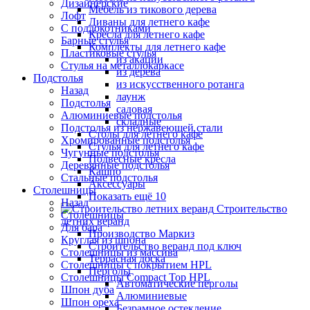
Дизайнерские
Мебель из тикового дерева
Лофт
Диваны для летнего кафе
С подлокотниками
Кресла для летнего кафе
Барные стулья
Комплекты для летнего кафе
Пластиковые стулья
из акации
Стулья на металлокаркасе
из дерева
Подстолья
из искусственного ротанга
Назад
лаунж
Подстолья
садовая
Алюминиевые подстолья
складные
Подстолья из нержавеющей стали
Столы для летнего кафе
Хромированные подстолья
Стулья для летнего кафе
Чугунные подстолья
Подвесные кресла
Деревянные подстолья
Кашпо
Стальные подстолья
Аксессуары
Столешницы
Показать ещё 10
Назад
Строительство
Столешницы
летних веранд
Для бара
Производство Маркиз
Круглая из шпона
Строительство веранд под ключ
Столешницы из массива
Террасная доска
Столешницы с покрытием HPL
Перголы
Столешницы Сompact Top HPL
Автоматические перголы
Шпон дуба
Алюминиевые
Шпон ореха
Безрамное остекление