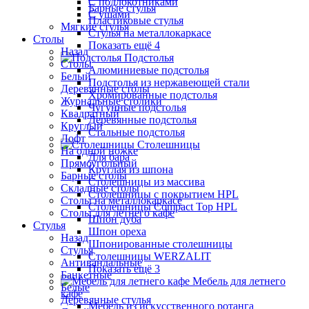
С подлокотниками
Барные стулья
С ушами
Пластиковые стулья
Мягкие стулья
Стулья на металлокаркасе
Столы
Показать ещё 4
Назад
Подстолья
Столы
Алюминиевые подстолья
Белый
Подстолья из нержавеющей стали
Деревянные столы
Хромированные подстолья
Журнальные столики
Чугунные подстолья
Квадратный
Деревянные подстолья
Круглый
Стальные подстолья
Лофт
Столешницы
На одной ножке
Для бара
Прямоугольный
Круглая из шпона
Барные столы
Столешницы из массива
Складные столы
Столешницы с покрытием HPL
Столы на металлокаркасе
Столешницы Сompact Top HPL
Столы для летнего кафе
Шпон дуба
Стулья
Шпон ореха
Назад
Шпонированные столешницы
Стулья
Столешницы WERZALIT
Антивандальные
Показать ещё 3
Банкетные
Мебель для летнего
Белые
кафе
Деревянные стулья
Мебель из искусственного ротанга