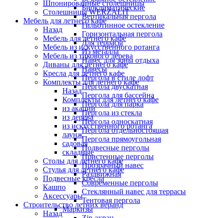
Шпонированные столешницы
Биоклиматические
Столешницы WERZALIT
Вертикальная пергола
Мебель для летнего кафе
Гильотинное остекление
Назад
Горизонтальная пергола
Мебель для летнего кафе
Для террасы
Мебель из искусственного ротанга
Из металла
Мебель из тикового дерева
Навес для зоны отдыха
Диваны для летнего кафе
Навесы
Кресла для летнего кафе
Пергола в стиле лофт
Комплекты для летнего кафе
Пергола двускатная
Назад
Пергола для бассейна
Комплекты для летнего кафе
Пергола для парка
из акации
Пергола из стекла
из дерева
Пергола односкатная
из искусственного ротанга
Пергола отдельностоящая
лаунж
Пергола прямоугольная
садовая
Подвесные перголы
складные
Пристенные перголы
Столы для летнего кафе
Прозрачный навес
Стулья для летнего кафе
Раздвижная
Подвесные кресла
Современные перголы
Кашпо
Стеклянный навес для террасы
Аксессуары
Тентовая пергола
Строительство летних веранд
Маркизы
Назад
Zip-экран