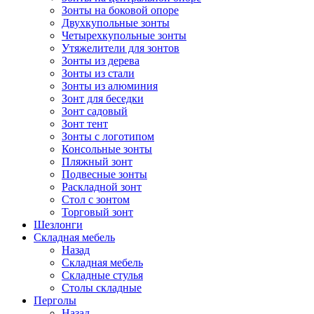
Зонты на боковой опоре
Двухкупольные зонты
Четырехкупольные зонты
Утяжелители для зонтов
Зонты из дерева
Зонты из стали
Зонты из алюминия
Зонт для беседки
Зонт садовый
Зонт тент
Зонты с логотипом
Консольные зонты
Пляжный зонт
Подвесные зонты
Раскладной зонт
Стол с зонтом
Торговый зонт
Шезлонги
Складная мебель
Назад
Складная мебель
Складные стулья
Столы складные
Перголы
Назад