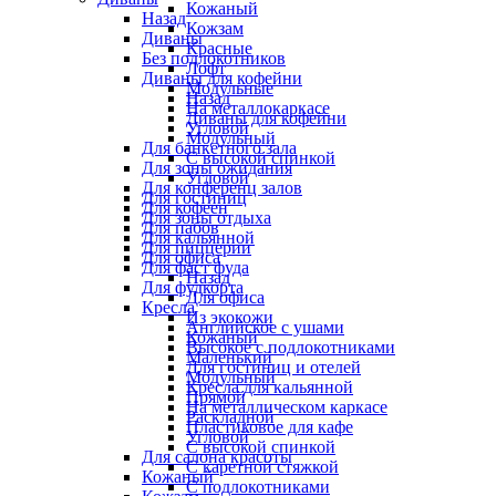
Кожаный
Назад
Кожзам
Диваны
Красные
Без подлокотников
Лофт
Диваны для кофейни
Модульные
Назад
На металлокаркасе
Диваны для кофейни
Угловой
Модульный
Для банкетного зала
С высокой спинкой
Для зоны ожидания
Угловой
Для конференц залов
Для гостиниц
Для кофеен
Для зоны отдыха
Для пабов
Для кальянной
Для пиццерии
Для офиса
Для фаст фуда
Назад
Для фудкорта
Для офиса
Кресла
Из экокожи
Английское с ушами
Кожаный
Высокое с подлокотниками
Маленький
Для гостиниц и отелей
Модульный
Кресла для кальянной
Прямой
На металлическом каркасе
Раскладной
Пластиковое для кафе
Угловой
С высокой спинкой
Для салона красоты
С каретной стяжкой
Кожаный
С подлокотниками