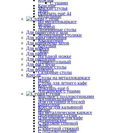
Кожзам
С ушами
Красные
Мягкие стулья
Лофт
Показать ещё 44
Модульные
Столы
На металлокаркасе
Белый
Угловой
Деревянные столы
Для банкетного зала
Журнальные столики
Для зоны ожидания
Квадратный
Для конференц залов
Круглый
Для кофеен
Лофт
Для пабов
На одной ножке
Для пиццерии
Прямоугольный
Для фаст фуда
Барные столы
Для фудкорта
Складные столы
Кресла
Столы на металлокаркасе
Назад
Столы для летнего кафе
Кресла
Показать ещё 6
Английское с ушами
Стулья
Высокое с подлокотниками
Антивандальные
Для гостиниц и отелей
Банкетные
Кресла для кальянной
Белые
На металлическом каркасе
Деревянные стулья
Пластиковое для кафе
Дизайнерские
С высокой спинкой
Лофт
С каретной стяжкой
С подлокотниками