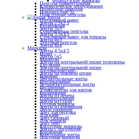
Французские маркизы
Пергола прямоугольная
Климатическое оборудование
Подвесные перголы
Показать ещё 52
Пристенные перголы
Зонты
Прозрачный навес
Зонты 2,5х2,5
Раздвижная
Зонты 3х3
Современные перголы
Зонты 3,5х3,5
Стеклянный навес для террасы
Зонты 4х3
Тентовая пергола
Зонты 4х4
Маркизы
Зонты 4,5х4,5
Назад
Зонты 5х5
Маркизы
Зонты на центральной опоре телескопы
Zip-экран
Зонты на центральной опоре
Автоматические
Зонты на боковой опоре
Боковые
Двухкупольные зонты
Вертикальные
Четырехкупольные зонты
Витринные
Утяжелители для зонтов
Выдвижные
Зонты из дерева
Горизонтальные
Зонты из стали
Готовая маркиза
Зонты из алюминия
Двухсторонние
Зонт для беседки
Для кафе
Зонт садовый
Для террасы
Зонт тент
Кассетные маркизы
Зонты с логотипом
Корзинная
Консольные зонты
Локтевые маркизы