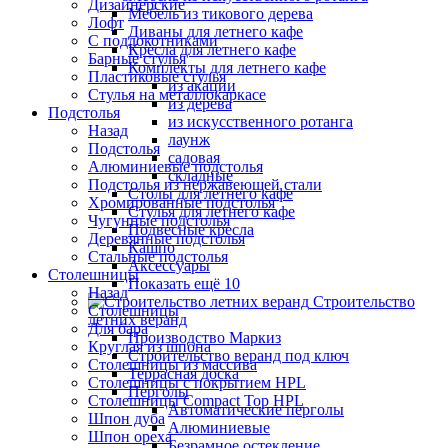
Дизайнерские
Мебель из тикового дерева
Лофт
Диваны для летнего кафе
С подлокотниками
Кресла для летнего кафе
Барные стулья
Комплекты для летнего кафе
Пластиковые стулья
из акации
Стулья на металлокаркасе
из дерева
Подстолья
из искусственного ротанга
Назад
лаунж
Подстолья
садовая
Алюминиевые подстолья
складные
Подстолья из нержавеющей стали
Столы для летнего кафе
Хромированные подстолья
Стулья для летнего кафе
Чугунные подстолья
Подвесные кресла
Деревянные подстолья
Кашпо
Стальные подстолья
Аксессуары
Столешницы
Показать ещё 10
Назад
Строительство
Столешницы
летних веранд
Для бара
Производство Маркиз
Круглая из шпона
Строительство веранд под ключ
Столешницы из массива
Террасная доска
Столешницы с покрытием HPL
Перголы
Столешницы Сompact Top HPL
Автоматические перголы
Шпон дуба
Алюминиевые
Шпон ореха
Безрамное остекление