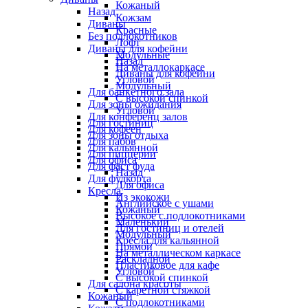
Кожаный
Назад
Кожзам
Диваны
Красные
Без подлокотников
Лофт
Диваны для кофейни
Модульные
Назад
На металлокаркасе
Диваны для кофейни
Угловой
Модульный
Для банкетного зала
С высокой спинкой
Для зоны ожидания
Угловой
Для конференц залов
Для гостиниц
Для кофеен
Для зоны отдыха
Для пабов
Для кальянной
Для пиццерии
Для офиса
Для фаст фуда
Назад
Для фудкорта
Для офиса
Кресла
Из экокожи
Английское с ушами
Кожаный
Высокое с подлокотниками
Маленький
Для гостиниц и отелей
Модульный
Кресла для кальянной
Прямой
На металлическом каркасе
Раскладной
Пластиковое для кафе
Угловой
С высокой спинкой
Для салона красоты
С каретной стяжкой
Кожаный
С подлокотниками