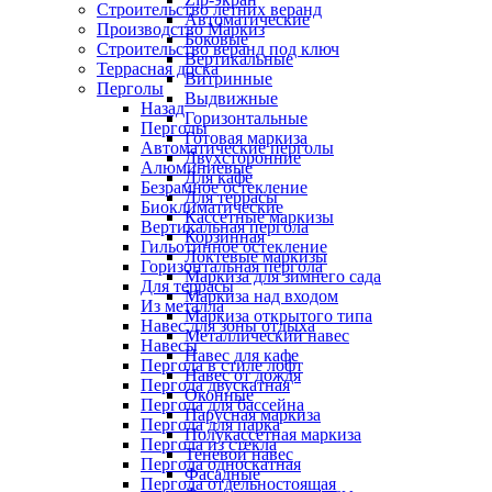
Строительство летних веранд
Автоматические
Производство Маркиз
Боковые
Строительство веранд под ключ
Вертикальные
Террасная доска
Витринные
Перголы
Выдвижные
Назад
Горизонтальные
Перголы
Готовая маркиза
Автоматические перголы
Двухсторонние
Алюминиевые
Для кафе
Безрамное остекление
Для террасы
Биоклиматические
Кассетные маркизы
Вертикальная пергола
Корзинная
Гильотинное остекление
Локтевые маркизы
Горизонтальная пергола
Маркиза для зимнего сада
Для террасы
Маркиза над входом
Из металла
Маркиза открытого типа
Навес для зоны отдыха
Металлический навес
Навесы
Навес для кафе
Пергола в стиле лофт
Навес от дождя
Пергола двускатная
Оконные
Пергола для бассейна
Парусная маркиза
Пергола для парка
Полукассетная маркиза
Пергола из стекла
Теневой навес
Пергола односкатная
Фасадные
Пергола отдельностоящая