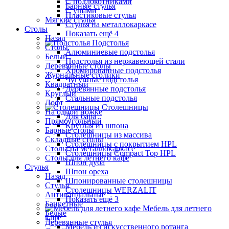
С подлокотниками
Барные стулья
С ушами
Пластиковые стулья
Мягкие стулья
Стулья на металлокаркасе
Столы
Показать ещё 4
Назад
Подстолья
Столы
Алюминиевые подстолья
Белый
Подстолья из нержавеющей стали
Деревянные столы
Хромированные подстолья
Журнальные столики
Чугунные подстолья
Квадратный
Деревянные подстолья
Круглый
Стальные подстолья
Лофт
Столешницы
На одной ножке
Для бара
Прямоугольный
Круглая из шпона
Барные столы
Столешницы из массива
Складные столы
Столешницы с покрытием HPL
Столы на металлокаркасе
Столешницы Сompact Top HPL
Столы для летнего кафе
Шпон дуба
Стулья
Шпон ореха
Назад
Шпонированные столешницы
Стулья
Столешницы WERZALIT
Антивандальные
Показать ещё 3
Банкетные
Мебель для летнего
Белые
кафе
Деревянные стулья
Мебель из искусственного ротанга