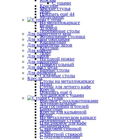
Кожзам
С ушами
Красные
Мягкие стулья
Лофт
Показать ещё 44
Модульные
Столы
На металлокаркасе
Белый
Угловой
Деревянные столы
Для банкетного зала
Журнальные столики
Для зоны ожидания
Квадратный
Для конференц залов
Круглый
Для кофеен
Лофт
Для пабов
На одной ножке
Для пиццерии
Прямоугольный
Для фаст фуда
Барные столы
Для фудкорта
Складные столы
Кресла
Столы на металлокаркасе
Назад
Столы для летнего кафе
Кресла
Показать ещё 6
Английское с ушами
Стулья
Высокое с подлокотниками
Антивандальные
Для гостиниц и отелей
Банкетные
Кресла для кальянной
Белые
На металлическом каркасе
Деревянные стулья
Пластиковое для кафе
Дизайнерские
С высокой спинкой
Лофт
С каретной стяжкой
С подлокотниками