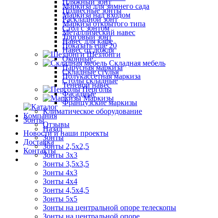
Пляжный зонт
Маркиза для зимнего сада
Подвесные зонты
Маркиза над входом
Раскладной зонт
Маркиза открытого типа
Стол с зонтом
Металлический навес
Торговый зонт
Навес для кафе
Показать ещё 20
Навес от дождя
Шезлонги
Оконные
Складная мебель
Парусная маркиза
Складные стулья
Полукассетная маркиза
Столы складные
Теневой навес
Перголы
Фасадные
Маркизы
Французские маркизы
Климатическое оборудование
Компания
Зонты
Отзывы
Назад
Новости и наши проекты
Зонты
Доставка
Зонты 2,5х2,5
Контакты
Зонты 3х3
Зонты 3,5х3,5
Зонты 4х3
Зонты 4х4
Зонты 4,5х4,5
Зонты 5х5
Зонты на центральной опоре телескопы
Зонты на центральной опоре