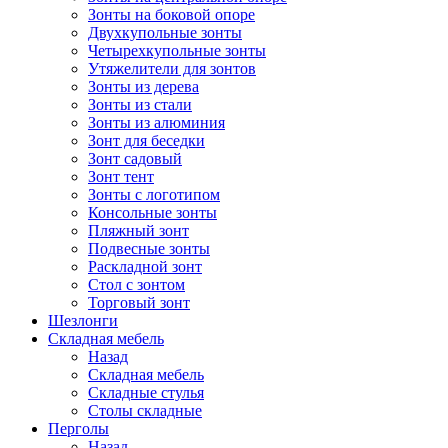
Зонты на боковой опоре
Двухкупольные зонты
Четырехкупольные зонты
Утяжелители для зонтов
Зонты из дерева
Зонты из стали
Зонты из алюминия
Зонт для беседки
Зонт садовый
Зонт тент
Зонты с логотипом
Консольные зонты
Пляжный зонт
Подвесные зонты
Раскладной зонт
Стол с зонтом
Торговый зонт
Шезлонги
Складная мебель
Назад
Складная мебель
Складные стулья
Столы складные
Перголы
Назад