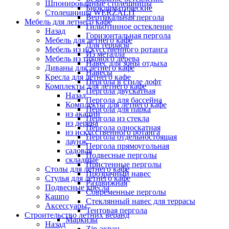
Шпонированные столешницы
Биоклиматические
Столешницы WERZALIT
Вертикальная пергола
Мебель для летнего кафе
Гильотинное остекление
Назад
Горизонтальная пергола
Мебель для летнего кафе
Для террасы
Мебель из искусственного ротанга
Из металла
Мебель из тикового дерева
Навес для зоны отдыха
Диваны для летнего кафе
Навесы
Кресла для летнего кафе
Пергола в стиле лофт
Комплекты для летнего кафе
Пергола двускатная
Назад
Пергола для бассейна
Комплекты для летнего кафе
Пергола для парка
из акации
Пергола из стекла
из дерева
Пергола односкатная
из искусственного ротанга
Пергола отдельностоящая
лаунж
Пергола прямоугольная
садовая
Подвесные перголы
складные
Пристенные перголы
Столы для летнего кафе
Прозрачный навес
Стулья для летнего кафе
Раздвижная
Подвесные кресла
Современные перголы
Кашпо
Стеклянный навес для террасы
Аксессуары
Тентовая пергола
Строительство летних веранд
Маркизы
Назад
Zip-экран