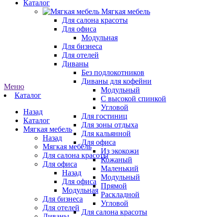
Каталог
Мягкая мебель
Для салона красоты
Для офиса
Модульная
Для бизнеса
Для отелей
Диваны
Без подлокотников
Диваны для кофейни
Меню
Модульный
Каталог
С высокой спинкой
Угловой
Назад
Для гостиниц
Каталог
Для зоны отдыха
Мягкая мебель
Для кальянной
Назад
Для офиса
Мягкая мебель
Из экокожи
Для салона красоты
Кожаный
Для офиса
Маленький
Назад
Модульный
Для офиса
Прямой
Модульная
Раскладной
Для бизнеса
Угловой
Для отелей
Для салона красоты
Диваны