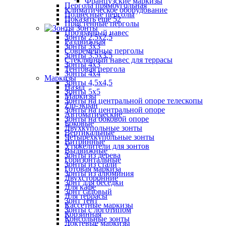
Французские маркизы
Пергола прямоугольная
Климатическое оборудование
Подвесные перголы
Показать ещё 52
Пристенные перголы
Зонты
Прозрачный навес
Зонты 2,5х2,5
Раздвижная
Зонты 3х3
Современные перголы
Зонты 3,5х3,5
Стеклянный навес для террасы
Зонты 4х3
Тентовая пергола
Зонты 4х4
Маркизы
Зонты 4,5х4,5
Назад
Зонты 5х5
Маркизы
Зонты на центральной опоре телескопы
Zip-экран
Зонты на центральной опоре
Автоматические
Зонты на боковой опоре
Боковые
Двухкупольные зонты
Вертикальные
Четырехкупольные зонты
Витринные
Утяжелители для зонтов
Выдвижные
Зонты из дерева
Горизонтальные
Зонты из стали
Готовая маркиза
Зонты из алюминия
Двухсторонние
Зонт для беседки
Для кафе
Зонт садовый
Для террасы
Зонт тент
Кассетные маркизы
Зонты с логотипом
Корзинная
Консольные зонты
Локтевые маркизы