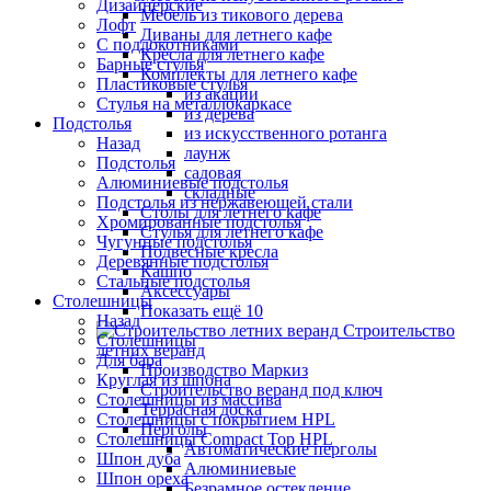
Дизайнерские
Мебель из тикового дерева
Лофт
Диваны для летнего кафе
С подлокотниками
Кресла для летнего кафе
Барные стулья
Комплекты для летнего кафе
Пластиковые стулья
из акации
Стулья на металлокаркасе
из дерева
Подстолья
из искусственного ротанга
Назад
лаунж
Подстолья
садовая
Алюминиевые подстолья
складные
Подстолья из нержавеющей стали
Столы для летнего кафе
Хромированные подстолья
Стулья для летнего кафе
Чугунные подстолья
Подвесные кресла
Деревянные подстолья
Кашпо
Стальные подстолья
Аксессуары
Столешницы
Показать ещё 10
Назад
Строительство
Столешницы
летних веранд
Для бара
Производство Маркиз
Круглая из шпона
Строительство веранд под ключ
Столешницы из массива
Террасная доска
Столешницы с покрытием HPL
Перголы
Столешницы Сompact Top HPL
Автоматические перголы
Шпон дуба
Алюминиевые
Шпон ореха
Безрамное остекление