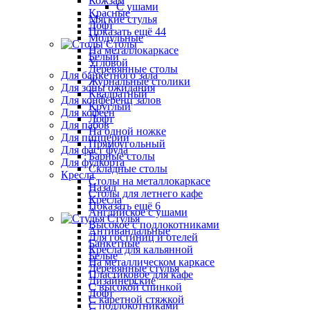
Кожзам
С ушами
Красные
Мягкие стулья
Лофт
Показать ещё 44
Модульные
Столы
На металлокаркасе
Белый
Угловой
Деревянные столы
Для банкетного зала
Журнальные столики
Для зоны ожидания
Квадратный
Для конференц залов
Круглый
Для кофеен
Лофт
Для пабов
На одной ножке
Для пиццерии
Прямоугольный
Для фаст фуда
Барные столы
Для фудкорта
Складные столы
Кресла
Столы на металлокаркасе
Назад
Столы для летнего кафе
Кресла
Показать ещё 6
Английское с ушами
Стулья
Высокое с подлокотниками
Антивандальные
Для гостиниц и отелей
Банкетные
Кресла для кальянной
Белые
На металлическом каркасе
Деревянные стулья
Пластиковое для кафе
Дизайнерские
С высокой спинкой
Лофт
С каретной стяжкой
С подлокотниками