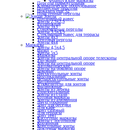
Французские маркизы
Пергола прямоугольная
Климатическое оборудование
Подвесные перголы
Показать ещё 52
Пристенные перголы
Зонты
Прозрачный навес
Зонты 2,5х2,5
Раздвижная
Зонты 3х3
Современные перголы
Зонты 3,5х3,5
Стеклянный навес для террасы
Зонты 4х3
Тентовая пергола
Зонты 4х4
Маркизы
Зонты 4,5х4,5
Назад
Зонты 5х5
Маркизы
Зонты на центральной опоре телескопы
Zip-экран
Зонты на центральной опоре
Автоматические
Зонты на боковой опоре
Боковые
Двухкупольные зонты
Вертикальные
Четырехкупольные зонты
Витринные
Утяжелители для зонтов
Выдвижные
Зонты из дерева
Горизонтальные
Зонты из стали
Готовая маркиза
Зонты из алюминия
Двухсторонние
Зонт для беседки
Для кафе
Зонт садовый
Для террасы
Зонт тент
Кассетные маркизы
Зонты с логотипом
Корзинная
Консольные зонты
Локтевые маркизы