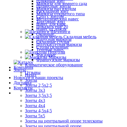
Пляжный зонт
Маркиза для зимнего сада
Подвесные зонты
Маркиза над входом
Раскладной зонт
Маркиза открытого типа
Стол с зонтом
Металлический навес
Торговый зонт
Навес для кафе
Показать ещё 20
Навес от дождя
Шезлонги
Оконные
Складная мебель
Парусная маркиза
Складные стулья
Полукассетная маркиза
Столы складные
Теневой навес
Перголы
Фасадные
Маркизы
Французские маркизы
Климатическое оборудование
Компания
Зонты
Отзывы
Назад
Новости и наши проекты
Зонты
Доставка
Зонты 2,5х2,5
Контакты
Зонты 3х3
Зонты 3,5х3,5
Зонты 4х3
Зонты 4х4
Зонты 4,5х4,5
Зонты 5х5
Зонты на центральной опоре телескопы
Зонты на центральной опоре