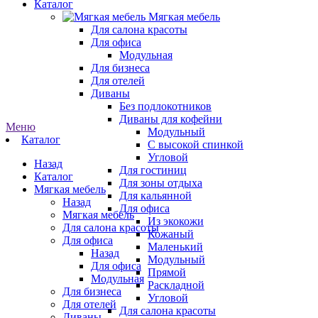
Каталог
Мягкая мебель
Для салона красоты
Для офиса
Модульная
Для бизнеса
Для отелей
Диваны
Без подлокотников
Диваны для кофейни
Меню
Модульный
Каталог
С высокой спинкой
Угловой
Назад
Для гостиниц
Каталог
Для зоны отдыха
Мягкая мебель
Для кальянной
Назад
Для офиса
Мягкая мебель
Из экокожи
Для салона красоты
Кожаный
Для офиса
Маленький
Назад
Модульный
Для офиса
Прямой
Модульная
Раскладной
Для бизнеса
Угловой
Для отелей
Для салона красоты
Диваны