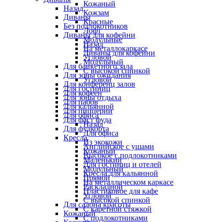
Кожаный
Назад
Кожзам
Диваны
Красные
Без подлокотников
Лофт
Диваны для кофейни
Модульные
Назад
На металлокаркасе
Диваны для кофейни
Угловой
Модульный
Для банкетного зала
С высокой спинкой
Для зоны ожидания
Угловой
Для конференц залов
Для гостиниц
Для кофеен
Для зоны отдыха
Для пабов
Для кальянной
Для пиццерии
Для офиса
Для фаст фуда
Назад
Для фудкорта
Для офиса
Кресла
Из экокожи
Английское с ушами
Кожаный
Высокое с подлокотниками
Маленький
Для гостиниц и отелей
Модульный
Кресла для кальянной
Прямой
На металлическом каркасе
Раскладной
Пластиковое для кафе
Угловой
С высокой спинкой
Для салона красоты
С каретной стяжкой
Кожаный
С подлокотниками