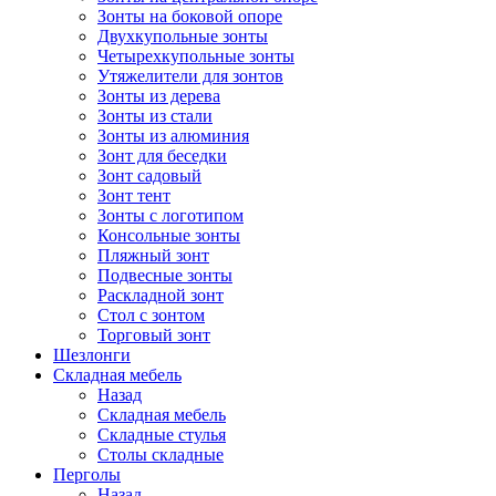
Зонты на боковой опоре
Двухкупольные зонты
Четырехкупольные зонты
Утяжелители для зонтов
Зонты из дерева
Зонты из стали
Зонты из алюминия
Зонт для беседки
Зонт садовый
Зонт тент
Зонты с логотипом
Консольные зонты
Пляжный зонт
Подвесные зонты
Раскладной зонт
Стол с зонтом
Торговый зонт
Шезлонги
Складная мебель
Назад
Складная мебель
Складные стулья
Столы складные
Перголы
Назад