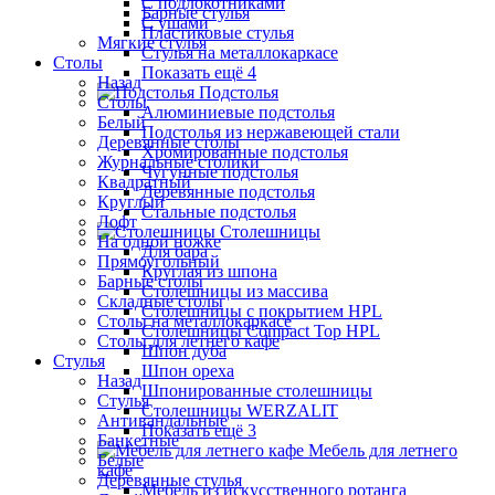
С подлокотниками
Барные стулья
С ушами
Пластиковые стулья
Мягкие стулья
Стулья на металлокаркасе
Столы
Показать ещё 4
Назад
Подстолья
Столы
Алюминиевые подстолья
Белый
Подстолья из нержавеющей стали
Деревянные столы
Хромированные подстолья
Журнальные столики
Чугунные подстолья
Квадратный
Деревянные подстолья
Круглый
Стальные подстолья
Лофт
Столешницы
На одной ножке
Для бара
Прямоугольный
Круглая из шпона
Барные столы
Столешницы из массива
Складные столы
Столешницы с покрытием HPL
Столы на металлокаркасе
Столешницы Сompact Top HPL
Столы для летнего кафе
Шпон дуба
Стулья
Шпон ореха
Назад
Шпонированные столешницы
Стулья
Столешницы WERZALIT
Антивандальные
Показать ещё 3
Банкетные
Мебель для летнего
Белые
кафе
Деревянные стулья
Мебель из искусственного ротанга