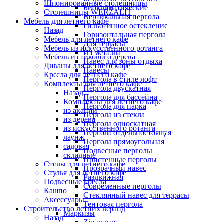
Шпонированные столешницы
Биоклиматические
Столешницы WERZALIT
Вертикальная пергола
Мебель для летнего кафе
Гильотинное остекление
Назад
Горизонтальная пергола
Мебель для летнего кафе
Для террасы
Мебель из искусственного ротанга
Из металла
Мебель из тикового дерева
Навес для зоны отдыха
Диваны для летнего кафе
Навесы
Кресла для летнего кафе
Пергола в стиле лофт
Комплекты для летнего кафе
Пергола двускатная
Назад
Пергола для бассейна
Комплекты для летнего кафе
Пергола для парка
из акации
Пергола из стекла
из дерева
Пергола односкатная
из искусственного ротанга
Пергола отдельностоящая
лаунж
Пергола прямоугольная
садовая
Подвесные перголы
складные
Пристенные перголы
Столы для летнего кафе
Прозрачный навес
Стулья для летнего кафе
Раздвижная
Подвесные кресла
Современные перголы
Кашпо
Стеклянный навес для террасы
Аксессуары
Тентовая пергола
Строительство летних веранд
Маркизы
Назад
Zip-экран