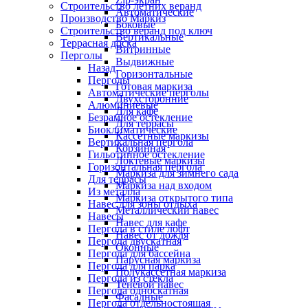
Строительство летних веранд
Автоматические
Производство Маркиз
Боковые
Строительство веранд под ключ
Вертикальные
Террасная доска
Витринные
Перголы
Выдвижные
Назад
Горизонтальные
Перголы
Готовая маркиза
Автоматические перголы
Двухсторонние
Алюминиевые
Для кафе
Безрамное остекление
Для террасы
Биоклиматические
Кассетные маркизы
Вертикальная пергола
Корзинная
Гильотинное остекление
Локтевые маркизы
Горизонтальная пергола
Маркиза для зимнего сада
Для террасы
Маркиза над входом
Из металла
Маркиза открытого типа
Навес для зоны отдыха
Металлический навес
Навесы
Навес для кафе
Пергола в стиле лофт
Навес от дождя
Пергола двускатная
Оконные
Пергола для бассейна
Парусная маркиза
Пергола для парка
Полукассетная маркиза
Пергола из стекла
Теневой навес
Пергола односкатная
Фасадные
Пергола отдельностоящая