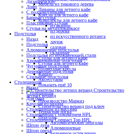
Дизайнерские
Мебель из тикового дерева
Лофт
Диваны для летнего кафе
С подлокотниками
Кресла для летнего кафе
Барные стулья
Комплекты для летнего кафе
Пластиковые стулья
из акации
Стулья на металлокаркасе
из дерева
Подстолья
из искусственного ротанга
Назад
лаунж
Подстолья
садовая
Алюминиевые подстолья
складные
Подстолья из нержавеющей стали
Столы для летнего кафе
Хромированные подстолья
Стулья для летнего кафе
Чугунные подстолья
Подвесные кресла
Деревянные подстолья
Кашпо
Стальные подстолья
Аксессуары
Столешницы
Показать ещё 10
Назад
Строительство
Столешницы
летних веранд
Для бара
Производство Маркиз
Круглая из шпона
Строительство веранд под ключ
Столешницы из массива
Террасная доска
Столешницы с покрытием HPL
Перголы
Столешницы Сompact Top HPL
Автоматические перголы
Шпон дуба
Алюминиевые
Шпон ореха
Безрамное остекление