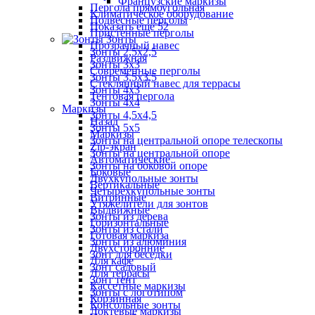
Французские маркизы
Пергола прямоугольная
Климатическое оборудование
Подвесные перголы
Показать ещё 52
Пристенные перголы
Зонты
Прозрачный навес
Зонты 2,5х2,5
Раздвижная
Зонты 3х3
Современные перголы
Зонты 3,5х3,5
Стеклянный навес для террасы
Зонты 4х3
Тентовая пергола
Зонты 4х4
Маркизы
Зонты 4,5х4,5
Назад
Зонты 5х5
Маркизы
Зонты на центральной опоре телескопы
Zip-экран
Зонты на центральной опоре
Автоматические
Зонты на боковой опоре
Боковые
Двухкупольные зонты
Вертикальные
Четырехкупольные зонты
Витринные
Утяжелители для зонтов
Выдвижные
Зонты из дерева
Горизонтальные
Зонты из стали
Готовая маркиза
Зонты из алюминия
Двухсторонние
Зонт для беседки
Для кафе
Зонт садовый
Для террасы
Зонт тент
Кассетные маркизы
Зонты с логотипом
Корзинная
Консольные зонты
Локтевые маркизы