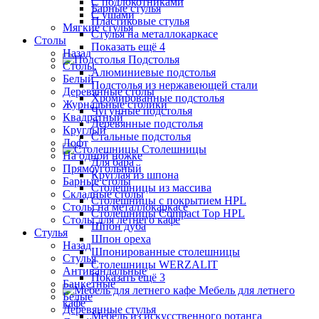
С подлокотниками
Барные стулья
С ушами
Пластиковые стулья
Мягкие стулья
Стулья на металлокаркасе
Столы
Показать ещё 4
Назад
Подстолья
Столы
Алюминиевые подстолья
Белый
Подстолья из нержавеющей стали
Деревянные столы
Хромированные подстолья
Журнальные столики
Чугунные подстолья
Квадратный
Деревянные подстолья
Круглый
Стальные подстолья
Лофт
Столешницы
На одной ножке
Для бара
Прямоугольный
Круглая из шпона
Барные столы
Столешницы из массива
Складные столы
Столешницы с покрытием HPL
Столы на металлокаркасе
Столешницы Сompact Top HPL
Столы для летнего кафе
Шпон дуба
Стулья
Шпон ореха
Назад
Шпонированные столешницы
Стулья
Столешницы WERZALIT
Антивандальные
Показать ещё 3
Банкетные
Мебель для летнего
Белые
кафе
Деревянные стулья
Мебель из искусственного ротанга