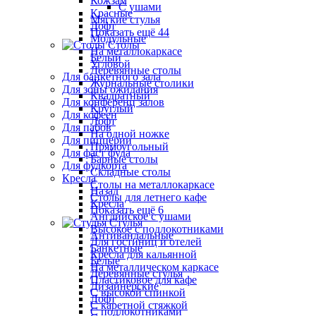
Кожзам
С ушами
Красные
Мягкие стулья
Лофт
Показать ещё 44
Модульные
Столы
На металлокаркасе
Белый
Угловой
Деревянные столы
Для банкетного зала
Журнальные столики
Для зоны ожидания
Квадратный
Для конференц залов
Круглый
Для кофеен
Лофт
Для пабов
На одной ножке
Для пиццерии
Прямоугольный
Для фаст фуда
Барные столы
Для фудкорта
Складные столы
Кресла
Столы на металлокаркасе
Назад
Столы для летнего кафе
Кресла
Показать ещё 6
Английское с ушами
Стулья
Высокое с подлокотниками
Антивандальные
Для гостиниц и отелей
Банкетные
Кресла для кальянной
Белые
На металлическом каркасе
Деревянные стулья
Пластиковое для кафе
Дизайнерские
С высокой спинкой
Лофт
С каретной стяжкой
С подлокотниками