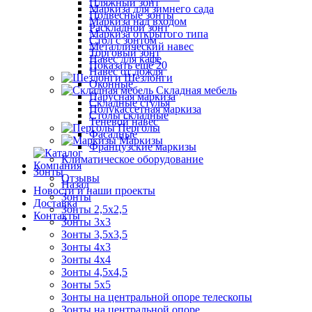
Пляжный зонт
Маркиза для зимнего сада
Подвесные зонты
Маркиза над входом
Раскладной зонт
Маркиза открытого типа
Стол с зонтом
Металлический навес
Торговый зонт
Навес для кафе
Показать ещё 20
Навес от дождя
Шезлонги
Оконные
Складная мебель
Парусная маркиза
Складные стулья
Полукассетная маркиза
Столы складные
Теневой навес
Перголы
Фасадные
Маркизы
Французские маркизы
Климатическое оборудование
Компания
Зонты
Отзывы
Назад
Новости и наши проекты
Зонты
Доставка
Зонты 2,5х2,5
Контакты
Зонты 3х3
Зонты 3,5х3,5
Зонты 4х3
Зонты 4х4
Зонты 4,5х4,5
Зонты 5х5
Зонты на центральной опоре телескопы
Зонты на центральной опоре