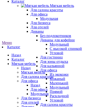
Каталог
Мягкая мебель
Для салона красоты
Для офиса
Модульная
Для бизнеса
Для отелей
Диваны
Без подлокотников
Диваны для кофейни
Меню
Модульный
Каталог
С высокой спинкой
Угловой
Назад
Для гостиниц
Каталог
Для зоны отдыха
Мягкая мебель
Для кальянной
Назад
Для офиса
Мягкая мебель
Из экокожи
Для салона красоты
Кожаный
Для офиса
Маленький
Назад
Модульный
Для офиса
Прямой
Модульная
Раскладной
Для бизнеса
Угловой
Для отелей
Для салона красоты
Диваны