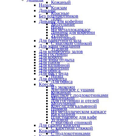
Кожаный
Назад
Кожзам
Диваны
Красные
Без подлокотников
Лофт
Диваны для кофейни
Модульные
Назад
На металлокаркасе
Диваны для кофейни
Угловой
Модульный
Для банкетного зала
С высокой спинкой
Для зоны ожидания
Угловой
Для конференц залов
Для гостиниц
Для кофеен
Для зоны отдыха
Для пабов
Для кальянной
Для пиццерии
Для офиса
Для фаст фуда
Назад
Для фудкорта
Для офиса
Кресла
Из экокожи
Английское с ушами
Кожаный
Высокое с подлокотниками
Маленький
Для гостиниц и отелей
Модульный
Кресла для кальянной
Прямой
На металлическом каркасе
Раскладной
Пластиковое для кафе
Угловой
С высокой спинкой
Для салона красоты
С каретной стяжкой
Кожаный
С подлокотниками