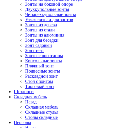
Зонты на боковой опоре
Двухкупольные зонты
Четырехкупольные зонты
Утяжелители для зонтов
Зонты из дерева
Зонты из стали
Зонты из алюминия
Зонт для беседки
Зонт садовый
Зонт тент
Зонты с логотипом
Консольные зонты
Пляжный зонт
Подвесные зонты
Раскладной зонт
Стол с зонтом
Торговый зонт
Шезлонги
Складная мебель
Назад
Складная мебель
Складные стулья
Столы складные
Перголы
Назад