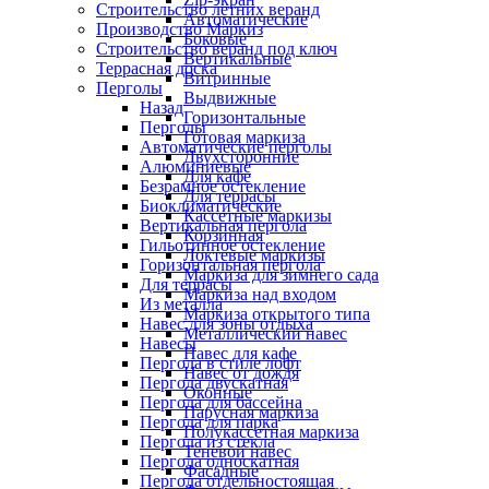
Строительство летних веранд
Автоматические
Производство Маркиз
Боковые
Строительство веранд под ключ
Вертикальные
Террасная доска
Витринные
Перголы
Выдвижные
Назад
Горизонтальные
Перголы
Готовая маркиза
Автоматические перголы
Двухсторонние
Алюминиевые
Для кафе
Безрамное остекление
Для террасы
Биоклиматические
Кассетные маркизы
Вертикальная пергола
Корзинная
Гильотинное остекление
Локтевые маркизы
Горизонтальная пергола
Маркиза для зимнего сада
Для террасы
Маркиза над входом
Из металла
Маркиза открытого типа
Навес для зоны отдыха
Металлический навес
Навесы
Навес для кафе
Пергола в стиле лофт
Навес от дождя
Пергола двускатная
Оконные
Пергола для бассейна
Парусная маркиза
Пергола для парка
Полукассетная маркиза
Пергола из стекла
Теневой навес
Пергола односкатная
Фасадные
Пергола отдельностоящая