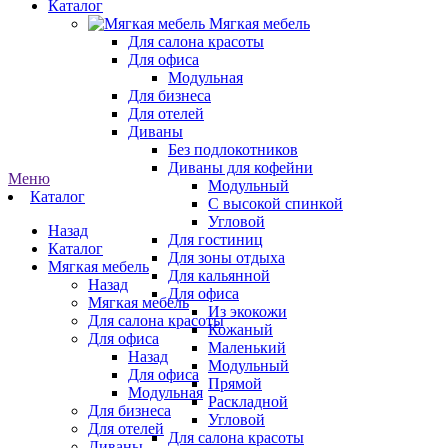
Каталог
Мягкая мебель
Для салона красоты
Для офиса
Модульная
Для бизнеса
Для отелей
Диваны
Без подлокотников
Диваны для кофейни
Меню
Модульный
Каталог
С высокой спинкой
Угловой
Назад
Для гостиниц
Каталог
Для зоны отдыха
Мягкая мебель
Для кальянной
Назад
Для офиса
Мягкая мебель
Из экокожи
Для салона красоты
Кожаный
Для офиса
Маленький
Назад
Модульный
Для офиса
Прямой
Модульная
Раскладной
Для бизнеса
Угловой
Для отелей
Для салона красоты
Диваны