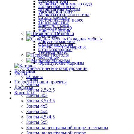
Пляжный зонт
Маркиза для зимнего сада
Подвесные зонты
Маркиза над входом
Раскладной зонт
Маркиза открытого типа
Стол с зонтом
Металлический навес
Торговый зонт
Навес для кафе
Показать ещё 20
Навес от дождя
Шезлонги
Оконные
Складная мебель
Парусная маркиза
Складные стулья
Полукассетная маркиза
Столы складные
Теневой навес
Перголы
Фасадные
Маркизы
Французские маркизы
Климатическое оборудование
Компания
Зонты
Отзывы
Назад
Новости и наши проекты
Зонты
Доставка
Зонты 2,5х2,5
Контакты
Зонты 3х3
Зонты 3,5х3,5
Зонты 4х3
Зонты 4х4
Зонты 4,5х4,5
Зонты 5х5
Зонты на центральной опоре телескопы
Зонты на центральной опоре