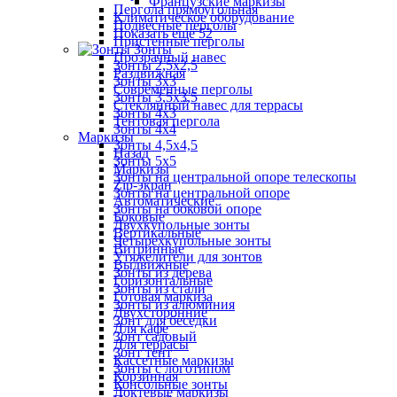
Французские маркизы
Пергола прямоугольная
Климатическое оборудование
Подвесные перголы
Показать ещё 52
Пристенные перголы
Зонты
Прозрачный навес
Зонты 2,5х2,5
Раздвижная
Зонты 3х3
Современные перголы
Зонты 3,5х3,5
Стеклянный навес для террасы
Зонты 4х3
Тентовая пергола
Зонты 4х4
Маркизы
Зонты 4,5х4,5
Назад
Зонты 5х5
Маркизы
Зонты на центральной опоре телескопы
Zip-экран
Зонты на центральной опоре
Автоматические
Зонты на боковой опоре
Боковые
Двухкупольные зонты
Вертикальные
Четырехкупольные зонты
Витринные
Утяжелители для зонтов
Выдвижные
Зонты из дерева
Горизонтальные
Зонты из стали
Готовая маркиза
Зонты из алюминия
Двухсторонние
Зонт для беседки
Для кафе
Зонт садовый
Для террасы
Зонт тент
Кассетные маркизы
Зонты с логотипом
Корзинная
Консольные зонты
Локтевые маркизы