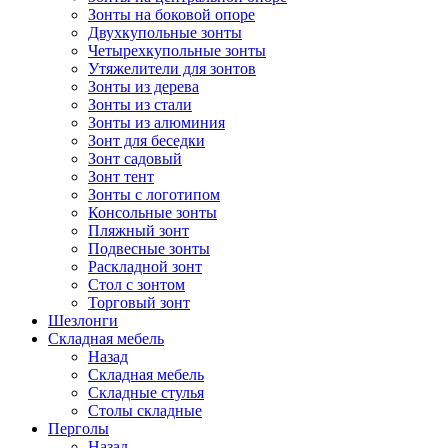
Зонты на боковой опоре
Двухкупольные зонты
Четырехкупольные зонты
Утяжелители для зонтов
Зонты из дерева
Зонты из стали
Зонты из алюминия
Зонт для беседки
Зонт садовый
Зонт тент
Зонты с логотипом
Консольные зонты
Пляжный зонт
Подвесные зонты
Раскладной зонт
Стол с зонтом
Торговый зонт
Шезлонги
Складная мебель
Назад
Складная мебель
Складные стулья
Столы складные
Перголы
Назад