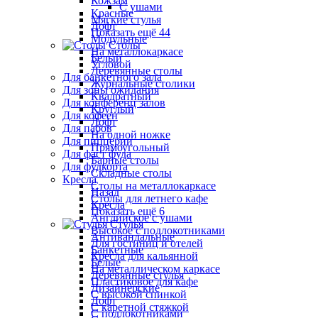
Кожзам
С ушами
Красные
Мягкие стулья
Лофт
Показать ещё 44
Модульные
Столы
На металлокаркасе
Белый
Угловой
Деревянные столы
Для банкетного зала
Журнальные столики
Для зоны ожидания
Квадратный
Для конференц залов
Круглый
Для кофеен
Лофт
Для пабов
На одной ножке
Для пиццерии
Прямоугольный
Для фаст фуда
Барные столы
Для фудкорта
Складные столы
Кресла
Столы на металлокаркасе
Назад
Столы для летнего кафе
Кресла
Показать ещё 6
Английское с ушами
Стулья
Высокое с подлокотниками
Антивандальные
Для гостиниц и отелей
Банкетные
Кресла для кальянной
Белые
На металлическом каркасе
Деревянные стулья
Пластиковое для кафе
Дизайнерские
С высокой спинкой
Лофт
С каретной стяжкой
С подлокотниками