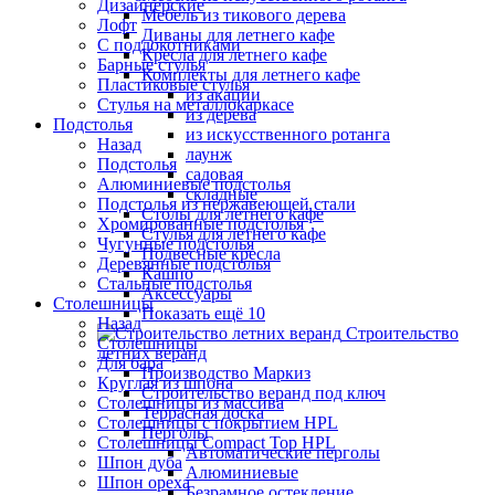
Дизайнерские
Мебель из тикового дерева
Лофт
Диваны для летнего кафе
С подлокотниками
Кресла для летнего кафе
Барные стулья
Комплекты для летнего кафе
Пластиковые стулья
из акации
Стулья на металлокаркасе
из дерева
Подстолья
из искусственного ротанга
Назад
лаунж
Подстолья
садовая
Алюминиевые подстолья
складные
Подстолья из нержавеющей стали
Столы для летнего кафе
Хромированные подстолья
Стулья для летнего кафе
Чугунные подстолья
Подвесные кресла
Деревянные подстолья
Кашпо
Стальные подстолья
Аксессуары
Столешницы
Показать ещё 10
Назад
Строительство
Столешницы
летних веранд
Для бара
Производство Маркиз
Круглая из шпона
Строительство веранд под ключ
Столешницы из массива
Террасная доска
Столешницы с покрытием HPL
Перголы
Столешницы Сompact Top HPL
Автоматические перголы
Шпон дуба
Алюминиевые
Шпон ореха
Безрамное остекление