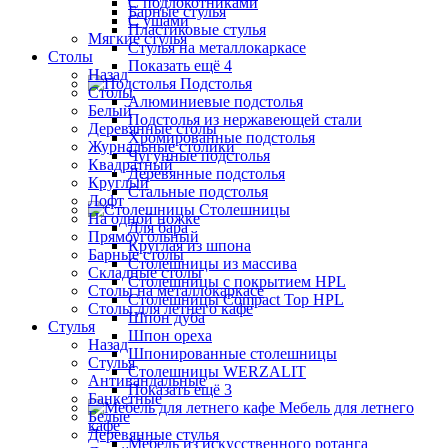
С подлокотниками
Барные стулья
С ушами
Пластиковые стулья
Мягкие стулья
Стулья на металлокаркасе
Столы
Показать ещё 4
Назад
Подстолья
Столы
Алюминиевые подстолья
Белый
Подстолья из нержавеющей стали
Деревянные столы
Хромированные подстолья
Журнальные столики
Чугунные подстолья
Квадратный
Деревянные подстолья
Круглый
Стальные подстолья
Лофт
Столешницы
На одной ножке
Для бара
Прямоугольный
Круглая из шпона
Барные столы
Столешницы из массива
Складные столы
Столешницы с покрытием HPL
Столы на металлокаркасе
Столешницы Сompact Top HPL
Столы для летнего кафе
Шпон дуба
Стулья
Шпон ореха
Назад
Шпонированные столешницы
Стулья
Столешницы WERZALIT
Антивандальные
Показать ещё 3
Банкетные
Мебель для летнего
Белые
кафе
Деревянные стулья
Мебель из искусственного ротанга