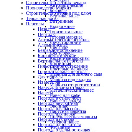
Строительство летних веранд
Автоматические
Производство Маркиз
Боковые
Строительство веранд под ключ
Вертикальные
Террасная доска
Витринные
Перголы
Выдвижные
Назад
Горизонтальные
Перголы
Готовая маркиза
Автоматические перголы
Двухсторонние
Алюминиевые
Для кафе
Безрамное остекление
Для террасы
Биоклиматические
Кассетные маркизы
Вертикальная пергола
Корзинная
Гильотинное остекление
Локтевые маркизы
Горизонтальная пергола
Маркиза для зимнего сада
Для террасы
Маркиза над входом
Из металла
Маркиза открытого типа
Навес для зоны отдыха
Металлический навес
Навесы
Навес для кафе
Пергола в стиле лофт
Навес от дождя
Пергола двускатная
Оконные
Пергола для бассейна
Парусная маркиза
Пергола для парка
Полукассетная маркиза
Пергола из стекла
Теневой навес
Пергола односкатная
Фасадные
Пергола отдельностоящая