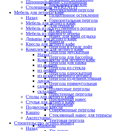
Шпонированные столешницы
Биоклиматические
Столешницы WERZALIT
Вертикальная пергола
Мебель для летнего кафе
Гильотинное остекление
Назад
Горизонтальная пергола
Мебель для летнего кафе
Для террасы
Мебель из искусственного ротанга
Из металла
Мебель из тикового дерева
Навес для зоны отдыха
Диваны для летнего кафе
Навесы
Кресла для летнего кафе
Пергола в стиле лофт
Комплекты для летнего кафе
Пергола двускатная
Назад
Пергола для бассейна
Комплекты для летнего кафе
Пергола для парка
из акации
Пергола из стекла
из дерева
Пергола односкатная
из искусственного ротанга
Пергола отдельностоящая
лаунж
Пергола прямоугольная
садовая
Подвесные перголы
складные
Пристенные перголы
Столы для летнего кафе
Прозрачный навес
Стулья для летнего кафе
Раздвижная
Подвесные кресла
Современные перголы
Кашпо
Стеклянный навес для террасы
Аксессуары
Тентовая пергола
Строительство летних веранд
Маркизы
Назад
Zip-экран