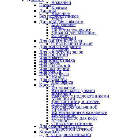
Кожаный
Назад
Кожзам
Диваны
Красные
Без подлокотников
Лофт
Диваны для кофейни
Модульные
Назад
На металлокаркасе
Диваны для кофейни
Угловой
Модульный
Для банкетного зала
С высокой спинкой
Для зоны ожидания
Угловой
Для конференц залов
Для гостиниц
Для кофеен
Для зоны отдыха
Для пабов
Для кальянной
Для пиццерии
Для офиса
Для фаст фуда
Назад
Для фудкорта
Для офиса
Кресла
Из экокожи
Английское с ушами
Кожаный
Высокое с подлокотниками
Маленький
Для гостиниц и отелей
Модульный
Кресла для кальянной
Прямой
На металлическом каркасе
Раскладной
Пластиковое для кафе
Угловой
С высокой спинкой
Для салона красоты
С каретной стяжкой
Кожаный
С подлокотниками