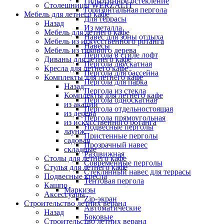
Гильотинное остекление
Столешницы WERZALIT
Горизонтальная пергола
Мебель для летнего кафе
Для террасы
Назад
Из металла
Мебель для летнего кафе
Навес для зоны отдыха
Мебель из искусственного ротанга
Навесы
Мебель из тикового дерева
Пергола в стиле лофт
Диваны для летнего кафе
Пергола двускатная
Кресла для летнего кафе
Пергола для бассейна
Комплекты для летнего кафе
Пергола для парка
Назад
Пергола из стекла
Комплекты для летнего кафе
Пергола односкатная
из акации
Пергола отдельностоящая
из дерева
Пергола прямоугольная
из искусственного ротанга
Подвесные перголы
лаунж
Пристенные перголы
садовая
Прозрачный навес
складные
Раздвижная
Столы для летнего кафе
Современные перголы
Стулья для летнего кафе
Стеклянный навес для террасы
Подвесные кресла
Тентовая пергола
Кашпо
Маркизы
Аксессуары
Zip-экран
Строительство летних веранд
Автоматические
Назад
Боковые
Строительство летних веранд