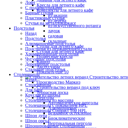
Лофт
Кресла для летнего кафе
С подлокотниками
Комплекты для летнего кафе
Барные стулья
из акации
Пластиковые стулья
из дерева
Стулья на металлокаркасе
из искусственного ротанга
Подстолья
лаунж
Назад
садовая
Подстолья
складные
Алюминиевые подстолья
Столы для летнего кафе
Подстолья из нержавеющей стали
Стулья для летнего кафе
Хромированные подстолья
Подвесные кресла
Чугунные подстолья
Кашпо
Деревянные подстолья
Аксессуары
Стальные подстолья
Показать ещё 10
Столешницы
Строительство лет
Назад
Производство Маркиз
Столешницы
Строительство веранд под ключ
Для бара
Террасная доска
Круглая из шпона
Перголы
Столешницы из массива
Автоматические перголы
Столешницы с покрытием HPL
Алюминиевые
Столешницы Сompact Top HPL
Безрамное остекление
Шпон дуба
Биоклиматические
Шпон ореха
Вертикальная пергола
Шпонированные столешницы