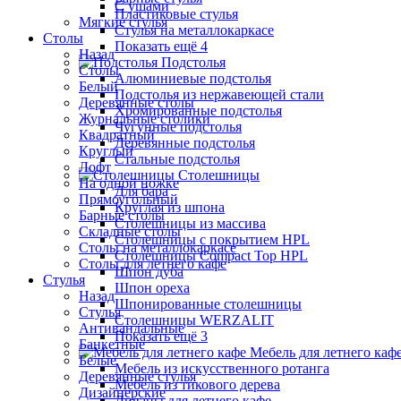
С ушами
Пластиковые стулья
Мягкие стулья
Стулья на металлокаркасе
Столы
Показать ещё 4
Назад
Подстолья
Столы
Алюминиевые подстолья
Белый
Подстолья из нержавеющей стали
Деревянные столы
Хромированные подстолья
Журнальные столики
Чугунные подстолья
Квадратный
Деревянные подстолья
Круглый
Стальные подстолья
Лофт
Столешницы
На одной ножке
Для бара
Прямоугольный
Круглая из шпона
Барные столы
Столешницы из массива
Складные столы
Столешницы с покрытием HPL
Столы на металлокаркасе
Столешницы Сompact Top HPL
Столы для летнего кафе
Шпон дуба
Стулья
Шпон ореха
Назад
Шпонированные столешницы
Стулья
Столешницы WERZALIT
Антивандальные
Показать ещё 3
Банкетные
Мебель для летнего каф
Белые
Мебель из искусственного ротанга
Деревянные стулья
Мебель из тикового дерева
Дизайнерские
Диваны для летнего кафе