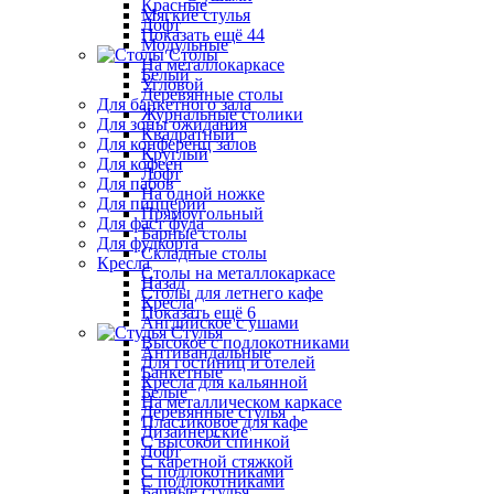
Красные
Мягкие стулья
Лофт
Показать ещё 44
Модульные
Столы
На металлокаркасе
Белый
Угловой
Деревянные столы
Для банкетного зала
Журнальные столики
Для зоны ожидания
Квадратный
Для конференц залов
Круглый
Для кофеен
Лофт
Для пабов
На одной ножке
Для пиццерии
Прямоугольный
Для фаст фуда
Барные столы
Для фудкорта
Складные столы
Кресла
Столы на металлокаркасе
Назад
Столы для летнего кафе
Кресла
Показать ещё 6
Английское с ушами
Стулья
Высокое с подлокотниками
Антивандальные
Для гостиниц и отелей
Банкетные
Кресла для кальянной
Белые
На металлическом каркасе
Деревянные стулья
Пластиковое для кафе
Дизайнерские
С высокой спинкой
Лофт
С каретной стяжкой
С подлокотниками
С подлокотниками
Барные стулья