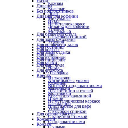
Назад
Кожзам
Диваны
Красные
Без подлокотников
Лофт
Диваны для кофейни
Модульные
Назад
На металлокаркасе
Диваны для кофейни
Угловой
Модульный
Для банкетного зала
С высокой спинкой
Для зоны ожидания
Угловой
Для конференц залов
Для гостиниц
Для кофеен
Для зоны отдыха
Для пабов
Для кальянной
Для пиццерии
Для офиса
Для фаст фуда
Назад
Для фудкорта
Для офиса
Кресла
Из экокожи
Английское с ушами
Кожаный
Высокое с подлокотниками
Маленький
Для гостиниц и отелей
Модульный
Кресла для кальянной
Прямой
На металлическом каркасе
Раскладной
Пластиковое для кафе
Угловой
С высокой спинкой
Для салона красоты
С каретной стяжкой
Кожаный
С подлокотниками
Кожзам
С ушами