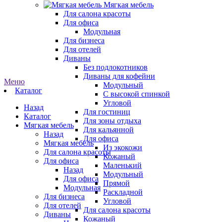
Мягкая мебель
Для салона красоты
Для офиса
Модульная
Для бизнеса
Для отелей
Диваны
Без подлокотников
Диваны для кофейни
Меню
Модульный
Каталог
С высокой спинкой
Угловой
Назад
Для гостиниц
Каталог
Для зоны отдыха
Мягкая мебель
Для кальянной
Назад
Для офиса
Мягкая мебель
Из экокожи
Для салона красоты
Кожаный
Для офиса
Маленький
Назад
Модульный
Для офиса
Прямой
Модульная
Раскладной
Для бизнеса
Угловой
Для отелей
Для салона красоты
Диваны
Кожаный