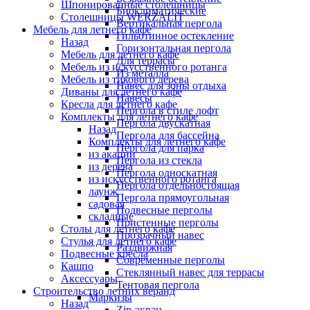
Шпонированные столешницы
Биоклиматические
Столешницы WERZALIT
Вертикальная пергола
Мебель для летнего кафе
Гильотинное остекление
Назад
Горизонтальная пергола
Мебель для летнего кафе
Для террасы
Мебель из искусственного ротанга
Из металла
Мебель из тикового дерева
Навес для зоны отдыха
Диваны для летнего кафе
Навесы
Кресла для летнего кафе
Пергола в стиле лофт
Комплекты для летнего кафе
Пергола двускатная
Назад
Пергола для бассейна
Комплекты для летнего кафе
Пергола для парка
из акации
Пергола из стекла
из дерева
Пергола односкатная
из искусственного ротанга
Пергола отдельностоящая
лаунж
Пергола прямоугольная
садовая
Подвесные перголы
складные
Пристенные перголы
Столы для летнего кафе
Прозрачный навес
Стулья для летнего кафе
Раздвижная
Подвесные кресла
Современные перголы
Кашпо
Стеклянный навес для террасы
Аксессуары
Тентовая пергола
Строительство летних веранд
Маркизы
Назад
Zip-экран