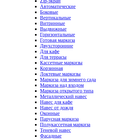
Zip-экран
Автоматические
Боковые
Вертикальные
Витринные
Выдвижные
Горизонтальные
Готовая маркиза
Двухсторонние
Для кафе
Для террасы
Кассетные маркизы
Корзинная
Локтевые маркизы
Маркиза для зимнего сада
Маркиза над входом
Маркиза открытого типа
Металлический навес
Навес для кафе
Навес от дождя
Оконные
Парусная маркиза
Полукассетная маркиза
Теневой навес
Фасадные