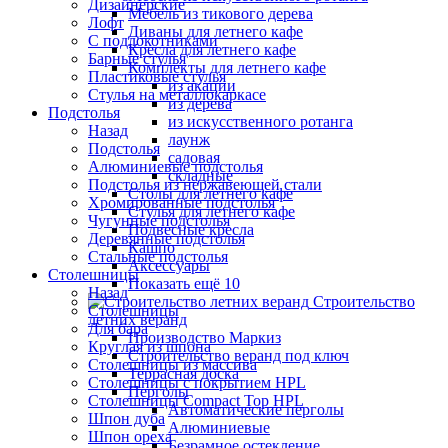
Дизайнерские
Мебель из тикового дерева
Лофт
Диваны для летнего кафе
С подлокотниками
Кресла для летнего кафе
Барные стулья
Комплекты для летнего кафе
Пластиковые стулья
из акации
Стулья на металлокаркасе
из дерева
Подстолья
из искусственного ротанга
Назад
лаунж
Подстолья
садовая
Алюминиевые подстолья
складные
Подстолья из нержавеющей стали
Столы для летнего кафе
Хромированные подстолья
Стулья для летнего кафе
Чугунные подстолья
Подвесные кресла
Деревянные подстолья
Кашпо
Стальные подстолья
Аксессуары
Столешницы
Показать ещё 10
Назад
Строительство
Столешницы
летних веранд
Для бара
Производство Маркиз
Круглая из шпона
Строительство веранд под ключ
Столешницы из массива
Террасная доска
Столешницы с покрытием HPL
Перголы
Столешницы Сompact Top HPL
Автоматические перголы
Шпон дуба
Алюминиевые
Шпон ореха
Безрамное остекление