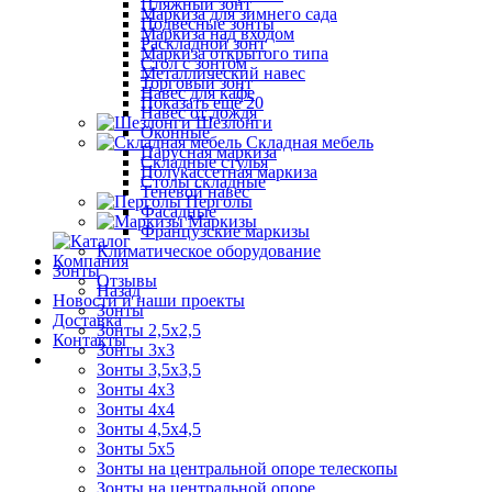
Пляжный зонт
Маркиза для зимнего сада
Подвесные зонты
Маркиза над входом
Раскладной зонт
Маркиза открытого типа
Стол с зонтом
Металлический навес
Торговый зонт
Навес для кафе
Показать ещё 20
Навес от дождя
Шезлонги
Оконные
Складная мебель
Парусная маркиза
Складные стулья
Полукассетная маркиза
Столы складные
Теневой навес
Перголы
Фасадные
Маркизы
Французские маркизы
Климатическое оборудование
Компания
Зонты
Отзывы
Назад
Новости и наши проекты
Зонты
Доставка
Зонты 2,5х2,5
Контакты
Зонты 3х3
Зонты 3,5х3,5
Зонты 4х3
Зонты 4х4
Зонты 4,5х4,5
Зонты 5х5
Зонты на центральной опоре телескопы
Зонты на центральной опоре