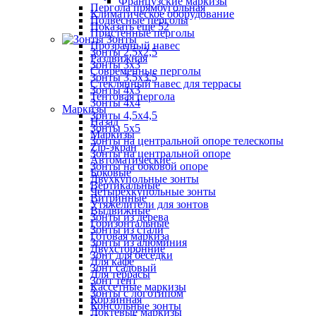
Французские маркизы
Пергола прямоугольная
Климатическое оборудование
Подвесные перголы
Показать ещё 52
Пристенные перголы
Зонты
Прозрачный навес
Зонты 2,5х2,5
Раздвижная
Зонты 3х3
Современные перголы
Зонты 3,5х3,5
Стеклянный навес для террасы
Зонты 4х3
Тентовая пергола
Зонты 4х4
Маркизы
Зонты 4,5х4,5
Назад
Зонты 5х5
Маркизы
Зонты на центральной опоре телескопы
Zip-экран
Зонты на центральной опоре
Автоматические
Зонты на боковой опоре
Боковые
Двухкупольные зонты
Вертикальные
Четырехкупольные зонты
Витринные
Утяжелители для зонтов
Выдвижные
Зонты из дерева
Горизонтальные
Зонты из стали
Готовая маркиза
Зонты из алюминия
Двухсторонние
Зонт для беседки
Для кафе
Зонт садовый
Для террасы
Зонт тент
Кассетные маркизы
Зонты с логотипом
Корзинная
Консольные зонты
Локтевые маркизы