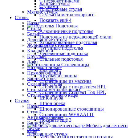
С подлокотниками
Барные стулья
С ушами
Пластиковые стулья
Мягкие стулья
Стулья на металлокаркасе
Столы
Показать ещё 4
Назад
Подстолья
Столы
Алюминиевые подстолья
Белый
Подстолья из нержавеющей стали
Деревянные столы
Хромированные подстолья
Журнальные столики
Чугунные подстолья
Квадратный
Деревянные подстолья
Круглый
Стальные подстолья
Лофт
Столешницы
На одной ножке
Для бара
Прямоугольный
Круглая из шпона
Барные столы
Столешницы из массива
Складные столы
Столешницы с покрытием HPL
Столы на металлокаркасе
Столешницы Сompact Top HPL
Столы для летнего кафе
Шпон дуба
Стулья
Шпон ореха
Назад
Шпонированные столешницы
Стулья
Столешницы WERZALIT
Антивандальные
Показать ещё 3
Банкетные
Мебель для летнего
Белые
кафе
Деревянные стулья
Мебель из искусственного ротанга