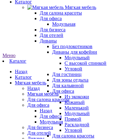
Каталог
Мягкая мебель
Для салона красоты
Для офиса
Модульная
Для бизнеса
Для отелей
Диваны
Без подлокотников
Диваны для кофейни
Меню
Модульный
Каталог
С высокой спинкой
Угловой
Назад
Для гостиниц
Каталог
Для зоны отдыха
Мягкая мебель
Для кальянной
Назад
Для офиса
Мягкая мебель
Из экокожи
Для салона красоты
Кожаный
Для офиса
Маленький
Назад
Модульный
Для офиса
Прямой
Модульная
Раскладной
Для бизнеса
Угловой
Для отелей
Для салона красоты
Диваны