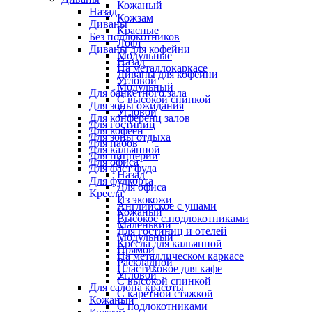
Кожаный
Назад
Кожзам
Диваны
Красные
Без подлокотников
Лофт
Диваны для кофейни
Модульные
Назад
На металлокаркасе
Диваны для кофейни
Угловой
Модульный
Для банкетного зала
С высокой спинкой
Для зоны ожидания
Угловой
Для конференц залов
Для гостиниц
Для кофеен
Для зоны отдыха
Для пабов
Для кальянной
Для пиццерии
Для офиса
Для фаст фуда
Назад
Для фудкорта
Для офиса
Кресла
Из экокожи
Английское с ушами
Кожаный
Высокое с подлокотниками
Маленький
Для гостиниц и отелей
Модульный
Кресла для кальянной
Прямой
На металлическом каркасе
Раскладной
Пластиковое для кафе
Угловой
С высокой спинкой
Для салона красоты
С каретной стяжкой
Кожаный
С подлокотниками