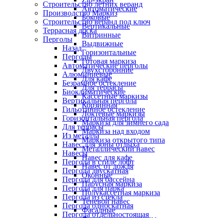
Строительство летних веранд
Автоматические
Производство Маркиз
Боковые
Строительство веранд под ключ
Вертикальные
Террасная доска
Витринные
Перголы
Выдвижные
Назад
Горизонтальные
Перголы
Готовая маркиза
Автоматические перголы
Двухсторонние
Алюминиевые
Для кафе
Безрамное остекление
Для террасы
Биоклиматические
Кассетные маркизы
Вертикальная пергола
Корзинная
Гильотинное остекление
Локтевые маркизы
Горизонтальная пергола
Маркиза для зимнего сада
Для террасы
Маркиза над входом
Из металла
Маркиза открытого типа
Навес для зоны отдыха
Металлический навес
Навесы
Навес для кафе
Пергола в стиле лофт
Навес от дождя
Пергола двускатная
Оконные
Пергола для бассейна
Парусная маркиза
Пергола для парка
Полукассетная маркиза
Пергола из стекла
Теневой навес
Пергола односкатная
Фасадные
Пергола отдельностоящая