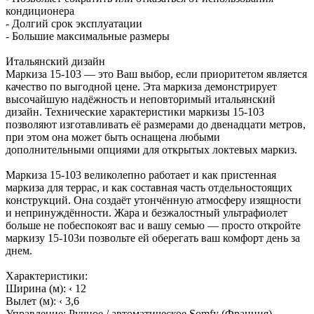
кондиционера
- Долгий срок эксплуатации
- Большие максимальные размеры
Итальянский дизайн
Маркиза 15-103 — это Ваш выбор, если приоритетом является
качество по выгодной цене. Эта маркиза демонстрирует
высочайшую надёжность и неповторимый итальянский
дизайн. Технические характеристики маркизы 15-103
позволяют изготавливать её размерами до двенадцати метров,
при этом она может быть оснащена любыми
дополнительными опциями для открытых локтевых маркиз.
Маркиза 15-103 великолепно работает и как пристенная
маркиза для террас, и как составная часть отдельностоящих
конструкций. Она создаёт утончённую атмосферу изящности
и непринуждённости. Жара и безжалостный ультрафиолет
больше не побеспокоят вас и вашу семью — просто откройте
маркизу 15-103и позвольте ей оберегать ваш комфорт день за
днем.
Характеристики:
Ширина (м): ‹ 12
Вылет (м): ‹ 3,6
Управление: Ручное / автоматическое Somfy (Франция)