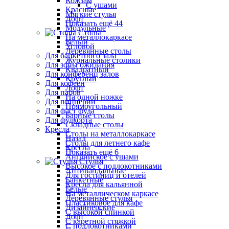
Кожзам
С ушами
Красные
Мягкие стулья
Лофт
Показать ещё 44
Модульные
Столы
На металлокаркасе
Белый
Угловой
Деревянные столы
Для банкетного зала
Журнальные столики
Для зоны ожидания
Квадратный
Для конференц залов
Круглый
Для кофеен
Лофт
Для пабов
На одной ножке
Для пиццерии
Прямоугольный
Для фаст фуда
Барные столы
Для фудкорта
Складные столы
Кресла
Столы на металлокаркасе
Назад
Столы для летнего кафе
Кресла
Показать ещё 6
Английское с ушами
Стулья
Высокое с подлокотниками
Антивандальные
Для гостиниц и отелей
Банкетные
Кресла для кальянной
Белые
На металлическом каркасе
Деревянные стулья
Пластиковое для кафе
Дизайнерские
С высокой спинкой
Лофт
С каретной стяжкой
С подлокотниками