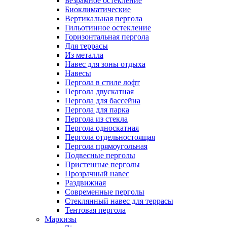
Безрамное остекление
Биоклиматические
Вертикальная пергола
Гильотинное остекление
Горизонтальная пергола
Для террасы
Из металла
Навес для зоны отдыха
Навесы
Пергола в стиле лофт
Пергола двускатная
Пергола для бассейна
Пергола для парка
Пергола из стекла
Пергола односкатная
Пергола отдельностоящая
Пергола прямоугольная
Подвесные перголы
Пристенные перголы
Прозрачный навес
Раздвижная
Современные перголы
Стеклянный навес для террасы
Тентовая пергола
Маркизы