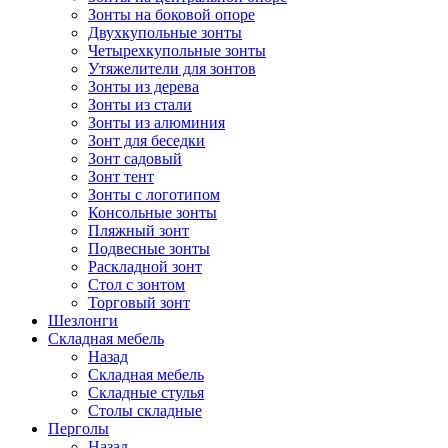
Зонты на боковой опоре
Двухкупольные зонты
Четырехкупольные зонты
Утяжелители для зонтов
Зонты из дерева
Зонты из стали
Зонты из алюминия
Зонт для беседки
Зонт садовый
Зонт тент
Зонты с логотипом
Консольные зонты
Пляжный зонт
Подвесные зонты
Раскладной зонт
Стол с зонтом
Торговый зонт
Шезлонги
Складная мебель
Назад
Складная мебель
Складные стулья
Столы складные
Перголы
Назад