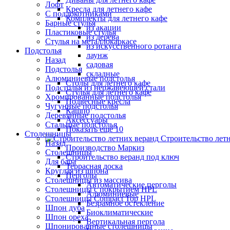
Лофт
Кресла для летнего кафе
С подлокотниками
Комплекты для летнего кафе
Барные стулья
из акации
Пластиковые стулья
из дерева
Стулья на металлокаркасе
из искусственного ротанга
Подстолья
лаунж
Назад
садовая
Подстолья
складные
Алюминиевые подстолья
Столы для летнего кафе
Подстолья из нержавеющей стали
Стулья для летнего кафе
Хромированные подстолья
Подвесные кресла
Чугунные подстолья
Кашпо
Деревянные подстолья
Аксессуары
Стальные подстолья
Показать ещё 10
Столешницы
Строительство лет
Назад
Производство Маркиз
Столешницы
Строительство веранд под ключ
Для бара
Террасная доска
Круглая из шпона
Перголы
Столешницы из массива
Автоматические перголы
Столешницы с покрытием HPL
Алюминиевые
Столешницы Сompact Top HPL
Безрамное остекление
Шпон дуба
Биоклиматические
Шпон ореха
Вертикальная пергола
Шпонированные столешницы