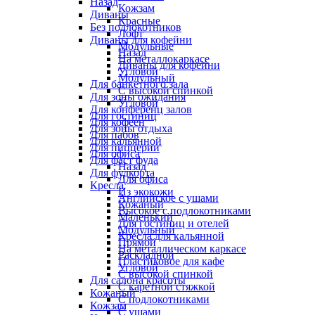
Назад
Кожзам
Диваны
Красные
Без подлокотников
Лофт
Диваны для кофейни
Модульные
Назад
На металлокаркасе
Диваны для кофейни
Угловой
Модульный
Для банкетного зала
С высокой спинкой
Для зоны ожидания
Угловой
Для конференц залов
Для гостиниц
Для кофеен
Для зоны отдыха
Для пабов
Для кальянной
Для пиццерии
Для офиса
Для фаст фуда
Назад
Для фудкорта
Для офиса
Кресла
Из экокожи
Английское с ушами
Кожаный
Высокое с подлокотниками
Маленький
Для гостиниц и отелей
Модульный
Кресла для кальянной
Прямой
На металлическом каркасе
Раскладной
Пластиковое для кафе
Угловой
С высокой спинкой
Для салона красоты
С каретной стяжкой
Кожаный
С подлокотниками
Кожзам
С ушами