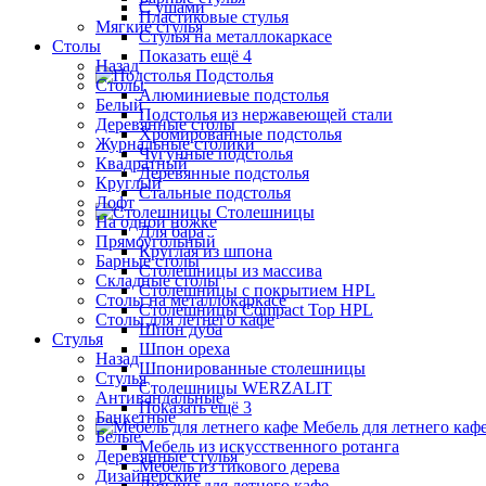
С ушами
Пластиковые стулья
Мягкие стулья
Стулья на металлокаркасе
Столы
Показать ещё 4
Назад
Подстолья
Столы
Алюминиевые подстолья
Белый
Подстолья из нержавеющей стали
Деревянные столы
Хромированные подстолья
Журнальные столики
Чугунные подстолья
Квадратный
Деревянные подстолья
Круглый
Стальные подстолья
Лофт
Столешницы
На одной ножке
Для бара
Прямоугольный
Круглая из шпона
Барные столы
Столешницы из массива
Складные столы
Столешницы с покрытием HPL
Столы на металлокаркасе
Столешницы Сompact Top HPL
Столы для летнего кафе
Шпон дуба
Стулья
Шпон ореха
Назад
Шпонированные столешницы
Стулья
Столешницы WERZALIT
Антивандальные
Показать ещё 3
Банкетные
Мебель для летнего каф
Белые
Мебель из искусственного ротанга
Деревянные стулья
Мебель из тикового дерева
Дизайнерские
Диваны для летнего кафе