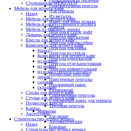
Гильотинное остекление
Столешницы WERZALIT
Горизонтальная пергола
Мебель для летнего кафе
Для террасы
Назад
Из металла
Мебель для летнего кафе
Навес для зоны отдыха
Мебель из искусственного ротанга
Навесы
Мебель из тикового дерева
Пергола в стиле лофт
Диваны для летнего кафе
Пергола двускатная
Кресла для летнего кафе
Пергола для бассейна
Комплекты для летнего кафе
Пергола для парка
Назад
Пергола из стекла
Комплекты для летнего кафе
Пергола односкатная
из акации
Пергола отдельностоящая
из дерева
Пергола прямоугольная
из искусственного ротанга
Подвесные перголы
лаунж
Пристенные перголы
садовая
Прозрачный навес
складные
Раздвижная
Столы для летнего кафе
Современные перголы
Стулья для летнего кафе
Стеклянный навес для террасы
Подвесные кресла
Тентовая пергола
Кашпо
Маркизы
Аксессуары
Zip-экран
Строительство летних веранд
Автоматические
Назад
Боковые
Строительство летних веранд