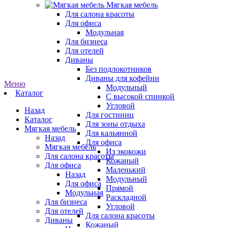
Мягкая мебель
Для салона красоты
Для офиса
Модульная
Для бизнеса
Для отелей
Диваны
Без подлокотников
Диваны для кофейни
Меню
Модульный
Каталог
С высокой спинкой
Угловой
Назад
Для гостиниц
Каталог
Для зоны отдыха
Мягкая мебель
Для кальянной
Назад
Для офиса
Мягкая мебель
Из экокожи
Для салона красоты
Кожаный
Для офиса
Маленький
Назад
Модульный
Для офиса
Прямой
Модульная
Раскладной
Для бизнеса
Угловой
Для отелей
Для салона красоты
Диваны
Кожаный