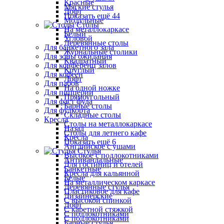
Красные
Мягкие стулья
Лофт
Показать ещё 44
Модульные
Столы
На металлокаркасе
Белый
Угловой
Деревянные столы
Для банкетного зала
Журнальные столики
Для зоны ожидания
Квадратный
Для конференц залов
Круглый
Для кофеен
Лофт
Для пабов
На одной ножке
Для пиццерии
Прямоугольный
Для фаст фуда
Барные столы
Для фудкорта
Складные столы
Кресла
Столы на металлокаркасе
Назад
Столы для летнего кафе
Кресла
Показать ещё 6
Английское с ушами
Стулья
Высокое с подлокотниками
Антивандальные
Для гостиниц и отелей
Банкетные
Кресла для кальянной
Белые
На металлическом каркасе
Деревянные стулья
Пластиковое для кафе
Дизайнерские
С высокой спинкой
Лофт
С каретной стяжкой
С подлокотниками
С подлокотниками
Барные стулья