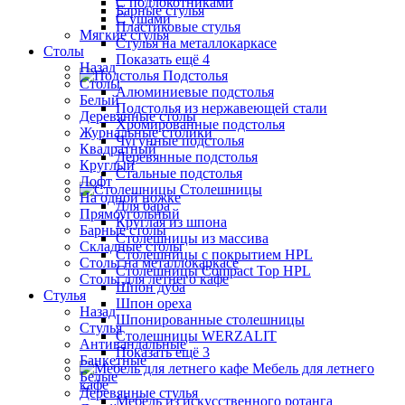
С подлокотниками
Барные стулья
С ушами
Пластиковые стулья
Мягкие стулья
Стулья на металлокаркасе
Столы
Показать ещё 4
Назад
Подстолья
Столы
Алюминиевые подстолья
Белый
Подстолья из нержавеющей стали
Деревянные столы
Хромированные подстолья
Журнальные столики
Чугунные подстолья
Квадратный
Деревянные подстолья
Круглый
Стальные подстолья
Лофт
Столешницы
На одной ножке
Для бара
Прямоугольный
Круглая из шпона
Барные столы
Столешницы из массива
Складные столы
Столешницы с покрытием HPL
Столы на металлокаркасе
Столешницы Сompact Top HPL
Столы для летнего кафе
Шпон дуба
Стулья
Шпон ореха
Назад
Шпонированные столешницы
Стулья
Столешницы WERZALIT
Антивандальные
Показать ещё 3
Банкетные
Мебель для летнего
Белые
кафе
Деревянные стулья
Мебель из искусственного ротанга