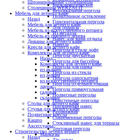
Шпонированные столешницы
Биоклиматические
Столешницы WERZALIT
Вертикальная пергола
Мебель для летнего кафе
Гильотинное остекление
Назад
Горизонтальная пергола
Мебель для летнего кафе
Для террасы
Мебель из искусственного ротанга
Из металла
Мебель из тикового дерева
Навес для зоны отдыха
Диваны для летнего кафе
Навесы
Кресла для летнего кафе
Пергола в стиле лофт
Комплекты для летнего кафе
Пергола двускатная
Назад
Пергола для бассейна
Комплекты для летнего кафе
Пергола для парка
из акации
Пергола из стекла
из дерева
Пергола односкатная
из искусственного ротанга
Пергола отдельностоящая
лаунж
Пергола прямоугольная
садовая
Подвесные перголы
складные
Пристенные перголы
Столы для летнего кафе
Прозрачный навес
Стулья для летнего кафе
Раздвижная
Подвесные кресла
Современные перголы
Кашпо
Стеклянный навес для террасы
Аксессуары
Тентовая пергола
Строительство летних веранд
Маркизы
Назад
Zip-экран