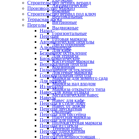
Строительство летних веранд
Автоматические
Производство Маркиз
Боковые
Строительство веранд под ключ
Вертикальные
Террасная доска
Витринные
Перголы
Выдвижные
Назад
Горизонтальные
Перголы
Готовая маркиза
Автоматические перголы
Двухсторонние
Алюминиевые
Для кафе
Безрамное остекление
Для террасы
Биоклиматические
Кассетные маркизы
Вертикальная пергола
Корзинная
Гильотинное остекление
Локтевые маркизы
Горизонтальная пергола
Маркиза для зимнего сада
Для террасы
Маркиза над входом
Из металла
Маркиза открытого типа
Навес для зоны отдыха
Металлический навес
Навесы
Навес для кафе
Пергола в стиле лофт
Навес от дождя
Пергола двускатная
Оконные
Пергола для бассейна
Парусная маркиза
Пергола для парка
Полукассетная маркиза
Пергола из стекла
Теневой навес
Пергола односкатная
Фасадные
Пергола отдельностоящая