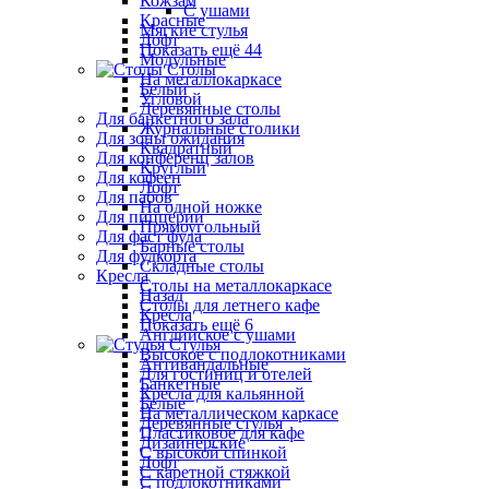
Кожзам
С ушами
Красные
Мягкие стулья
Лофт
Показать ещё 44
Модульные
Столы
На металлокаркасе
Белый
Угловой
Деревянные столы
Для банкетного зала
Журнальные столики
Для зоны ожидания
Квадратный
Для конференц залов
Круглый
Для кофеен
Лофт
Для пабов
На одной ножке
Для пиццерии
Прямоугольный
Для фаст фуда
Барные столы
Для фудкорта
Складные столы
Кресла
Столы на металлокаркасе
Назад
Столы для летнего кафе
Кресла
Показать ещё 6
Английское с ушами
Стулья
Высокое с подлокотниками
Антивандальные
Для гостиниц и отелей
Банкетные
Кресла для кальянной
Белые
На металлическом каркасе
Деревянные стулья
Пластиковое для кафе
Дизайнерские
С высокой спинкой
Лофт
С каретной стяжкой
С подлокотниками