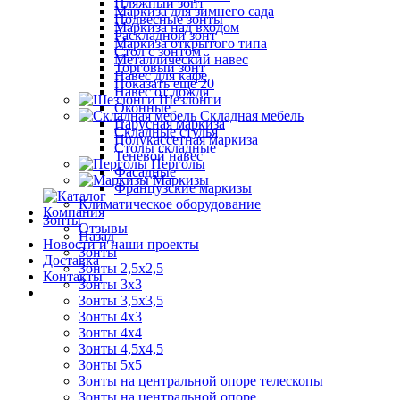
Пляжный зонт
Маркиза для зимнего сада
Подвесные зонты
Маркиза над входом
Раскладной зонт
Маркиза открытого типа
Стол с зонтом
Металлический навес
Торговый зонт
Навес для кафе
Показать ещё 20
Навес от дождя
Шезлонги
Оконные
Складная мебель
Парусная маркиза
Складные стулья
Полукассетная маркиза
Столы складные
Теневой навес
Перголы
Фасадные
Маркизы
Французские маркизы
Климатическое оборудование
Компания
Зонты
Отзывы
Назад
Новости и наши проекты
Зонты
Доставка
Зонты 2,5х2,5
Контакты
Зонты 3х3
Зонты 3,5х3,5
Зонты 4х3
Зонты 4х4
Зонты 4,5х4,5
Зонты 5х5
Зонты на центральной опоре телескопы
Зонты на центральной опоре