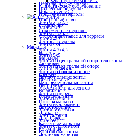
Французские маркизы
Пергола прямоугольная
Климатическое оборудование
Подвесные перголы
Показать ещё 52
Пристенные перголы
Зонты
Прозрачный навес
Зонты 2,5х2,5
Раздвижная
Зонты 3х3
Современные перголы
Зонты 3,5х3,5
Стеклянный навес для террасы
Зонты 4х3
Тентовая пергола
Зонты 4х4
Маркизы
Зонты 4,5х4,5
Назад
Зонты 5х5
Маркизы
Зонты на центральной опоре телескопы
Zip-экран
Зонты на центральной опоре
Автоматические
Зонты на боковой опоре
Боковые
Двухкупольные зонты
Вертикальные
Четырехкупольные зонты
Витринные
Утяжелители для зонтов
Выдвижные
Зонты из дерева
Горизонтальные
Зонты из стали
Готовая маркиза
Зонты из алюминия
Двухсторонние
Зонт для беседки
Для кафе
Зонт садовый
Для террасы
Зонт тент
Кассетные маркизы
Зонты с логотипом
Корзинная
Консольные зонты
Локтевые маркизы