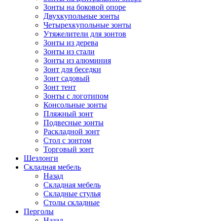
Зонты на боковой опоре
Двухкупольные зонты
Четырехкупольные зонты
Утяжелители для зонтов
Зонты из дерева
Зонты из стали
Зонты из алюминия
Зонт для беседки
Зонт садовый
Зонт тент
Зонты с логотипом
Консольные зонты
Пляжный зонт
Подвесные зонты
Раскладной зонт
Стол с зонтом
Торговый зонт
Шезлонги
Складная мебель
Назад
Складная мебель
Складные стулья
Столы складные
Перголы
Назад