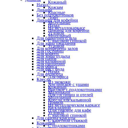
Кожаный
Назад
Кожзам
Диваны
Красные
Без подлокотников
Лофт
Диваны для кофейни
Модульные
Назад
На металлокаркасе
Диваны для кофейни
Угловой
Модульный
Для банкетного зала
С высокой спинкой
Для зоны ожидания
Угловой
Для конференц залов
Для гостиниц
Для кофеен
Для зоны отдыха
Для пабов
Для кальянной
Для пиццерии
Для офиса
Для фаст фуда
Назад
Для фудкорта
Для офиса
Кресла
Из экокожи
Английское с ушами
Кожаный
Высокое с подлокотниками
Маленький
Для гостиниц и отелей
Модульный
Кресла для кальянной
Прямой
На металлическом каркасе
Раскладной
Пластиковое для кафе
Угловой
С высокой спинкой
Для салона красоты
С каретной стяжкой
Кожаный
С подлокотниками