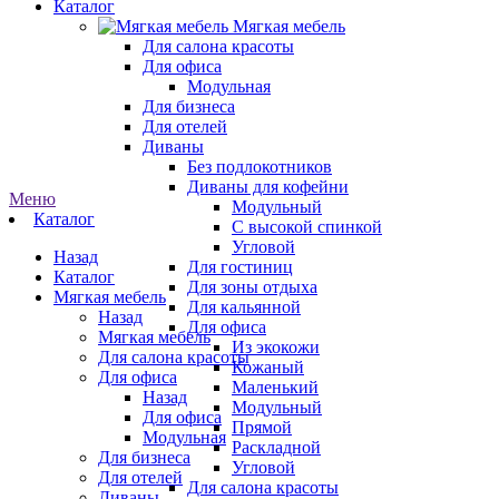
Каталог
Мягкая мебель
Для салона красоты
Для офиса
Модульная
Для бизнеса
Для отелей
Диваны
Без подлокотников
Диваны для кофейни
Меню
Модульный
Каталог
С высокой спинкой
Угловой
Назад
Для гостиниц
Каталог
Для зоны отдыха
Мягкая мебель
Для кальянной
Назад
Для офиса
Мягкая мебель
Из экокожи
Для салона красоты
Кожаный
Для офиса
Маленький
Назад
Модульный
Для офиса
Прямой
Модульная
Раскладной
Для бизнеса
Угловой
Для отелей
Для салона красоты
Диваны