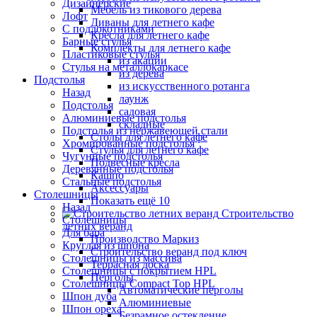
Дизайнерские
Мебель из тикового дерева
Лофт
Диваны для летнего кафе
С подлокотниками
Кресла для летнего кафе
Барные стулья
Комплекты для летнего кафе
Пластиковые стулья
из акации
Стулья на металлокаркасе
из дерева
Подстолья
из искусственного ротанга
Назад
лаунж
Подстолья
садовая
Алюминиевые подстолья
складные
Подстолья из нержавеющей стали
Столы для летнего кафе
Хромированные подстолья
Стулья для летнего кафе
Чугунные подстолья
Подвесные кресла
Деревянные подстолья
Кашпо
Стальные подстолья
Аксессуары
Столешницы
Показать ещё 10
Назад
Строительство
Столешницы
летних веранд
Для бара
Производство Маркиз
Круглая из шпона
Строительство веранд под ключ
Столешницы из массива
Террасная доска
Столешницы с покрытием HPL
Перголы
Столешницы Сompact Top HPL
Автоматические перголы
Шпон дуба
Алюминиевые
Шпон ореха
Безрамное остекление