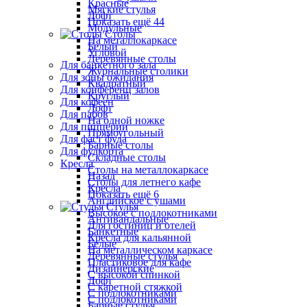
Красные
Мягкие стулья
Лофт
Показать ещё 44
Модульные
Столы
На металлокаркасе
Белый
Угловой
Деревянные столы
Для банкетного зала
Журнальные столики
Для зоны ожидания
Квадратный
Для конференц залов
Круглый
Для кофеен
Лофт
Для пабов
На одной ножке
Для пиццерии
Прямоугольный
Для фаст фуда
Барные столы
Для фудкорта
Складные столы
Кресла
Столы на металлокаркасе
Назад
Столы для летнего кафе
Кресла
Показать ещё 6
Английское с ушами
Стулья
Высокое с подлокотниками
Антивандальные
Для гостиниц и отелей
Банкетные
Кресла для кальянной
Белые
На металлическом каркасе
Деревянные стулья
Пластиковое для кафе
Дизайнерские
С высокой спинкой
Лофт
С каретной стяжкой
С подлокотниками
С подлокотниками
Барные стулья