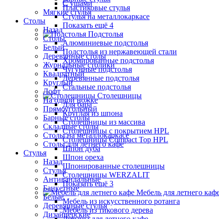
С ушами
Пластиковые стулья
Мягкие стулья
Стулья на металлокаркасе
Столы
Показать ещё 4
Назад
Подстолья
Столы
Алюминиевые подстолья
Белый
Подстолья из нержавеющей стали
Деревянные столы
Хромированные подстолья
Журнальные столики
Чугунные подстолья
Квадратный
Деревянные подстолья
Круглый
Стальные подстолья
Лофт
Столешницы
На одной ножке
Для бара
Прямоугольный
Круглая из шпона
Барные столы
Столешницы из массива
Складные столы
Столешницы с покрытием HPL
Столы на металлокаркасе
Столешницы Сompact Top HPL
Столы для летнего кафе
Шпон дуба
Стулья
Шпон ореха
Назад
Шпонированные столешницы
Стулья
Столешницы WERZALIT
Антивандальные
Показать ещё 3
Банкетные
Мебель для летнего каф
Белые
Мебель из искусственного ротанга
Деревянные стулья
Мебель из тикового дерева
Дизайнерские
Диваны для летнего кафе