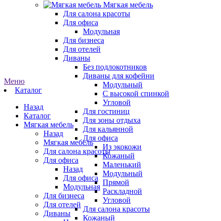
Мягкая мебель
Для салона красоты
Для офиса
Модульная
Для бизнеса
Для отелей
Диваны
Без подлокотников
Диваны для кофейни
Меню
Модульный
Каталог
С высокой спинкой
Угловой
Назад
Для гостиниц
Каталог
Для зоны отдыха
Мягкая мебель
Для кальянной
Назад
Для офиса
Мягкая мебель
Из экокожи
Для салона красоты
Кожаный
Для офиса
Маленький
Назад
Модульный
Для офиса
Прямой
Модульная
Раскладной
Для бизнеса
Угловой
Для отелей
Для салона красоты
Диваны
Кожаный