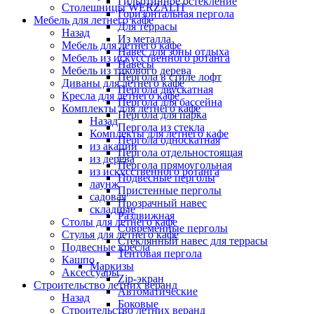
Гильотинное остекление
Столешницы WERZALIT
Горизонтальная пергола
Мебель для летнего кафе
Для террасы
Назад
Из металла
Мебель для летнего кафе
Навес для зоны отдыха
Мебель из искусственного ротанга
Навесы
Мебель из тикового дерева
Пергола в стиле лофт
Диваны для летнего кафе
Пергола двускатная
Кресла для летнего кафе
Пергола для бассейна
Комплекты для летнего кафе
Пергола для парка
Назад
Пергола из стекла
Комплекты для летнего кафе
Пергола односкатная
из акации
Пергола отдельностоящая
из дерева
Пергола прямоугольная
из искусственного ротанга
Подвесные перголы
лаунж
Пристенные перголы
садовая
Прозрачный навес
складные
Раздвижная
Столы для летнего кафе
Современные перголы
Стулья для летнего кафе
Стеклянный навес для террасы
Подвесные кресла
Тентовая пергола
Кашпо
Маркизы
Аксессуары
Zip-экран
Строительство летних веранд
Автоматические
Назад
Боковые
Строительство летних веранд