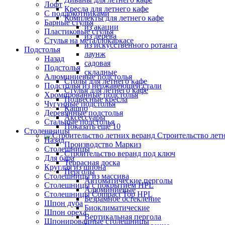
Лофт
Кресла для летнего кафе
С подлокотниками
Комплекты для летнего кафе
Барные стулья
из акации
Пластиковые стулья
из дерева
Стулья на металлокаркасе
из искусственного ротанга
Подстолья
лаунж
Назад
садовая
Подстолья
складные
Алюминиевые подстолья
Столы для летнего кафе
Подстолья из нержавеющей стали
Стулья для летнего кафе
Хромированные подстолья
Подвесные кресла
Чугунные подстолья
Кашпо
Деревянные подстолья
Аксессуары
Стальные подстолья
Показать ещё 10
Столешницы
Строительство лет
Назад
Производство Маркиз
Столешницы
Строительство веранд под ключ
Для бара
Террасная доска
Круглая из шпона
Перголы
Столешницы из массива
Автоматические перголы
Столешницы с покрытием HPL
Алюминиевые
Столешницы Сompact Top HPL
Безрамное остекление
Шпон дуба
Биоклиматические
Шпон ореха
Вертикальная пергола
Шпонированные столешницы