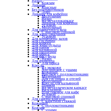
Назад
Кожзам
Диваны
Красные
Без подлокотников
Лофт
Диваны для кофейни
Модульные
Назад
На металлокаркасе
Диваны для кофейни
Угловой
Модульный
Для банкетного зала
С высокой спинкой
Для зоны ожидания
Угловой
Для конференц залов
Для гостиниц
Для кофеен
Для зоны отдыха
Для пабов
Для кальянной
Для пиццерии
Для офиса
Для фаст фуда
Назад
Для фудкорта
Для офиса
Кресла
Из экокожи
Английское с ушами
Кожаный
Высокое с подлокотниками
Маленький
Для гостиниц и отелей
Модульный
Кресла для кальянной
Прямой
На металлическом каркасе
Раскладной
Пластиковое для кафе
Угловой
С высокой спинкой
Для салона красоты
С каретной стяжкой
Кожаный
С подлокотниками
Кожзам
С ушами