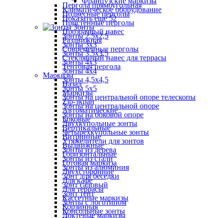
Французские маркизы
Пергола прямоугольная
Климатическое оборудование
Подвесные перголы
Показать ещё 52
Пристенные перголы
Зонты
Прозрачный навес
Зонты 2,5х2,5
Раздвижная
Зонты 3х3
Современные перголы
Зонты 3,5х3,5
Стеклянный навес для террасы
Зонты 4х3
Тентовая пергола
Зонты 4х4
Маркизы
Зонты 4,5х4,5
Назад
Зонты 5х5
Маркизы
Зонты на центральной опоре телескопы
Zip-экран
Зонты на центральной опоре
Автоматические
Зонты на боковой опоре
Боковые
Двухкупольные зонты
Вертикальные
Четырехкупольные зонты
Витринные
Утяжелители для зонтов
Выдвижные
Зонты из дерева
Горизонтальные
Зонты из стали
Готовая маркиза
Зонты из алюминия
Двухсторонние
Зонт для беседки
Для кафе
Зонт садовый
Для террасы
Зонт тент
Кассетные маркизы
Зонты с логотипом
Корзинная
Консольные зонты
Локтевые маркизы