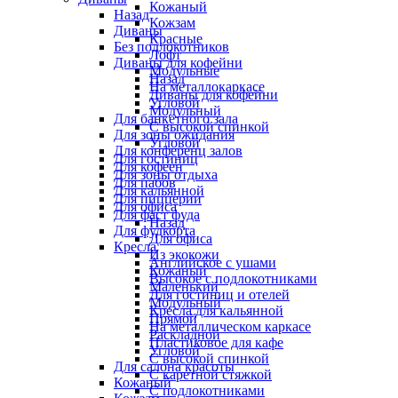
Кожаный
Назад
Кожзам
Диваны
Красные
Без подлокотников
Лофт
Диваны для кофейни
Модульные
Назад
На металлокаркасе
Диваны для кофейни
Угловой
Модульный
Для банкетного зала
С высокой спинкой
Для зоны ожидания
Угловой
Для конференц залов
Для гостиниц
Для кофеен
Для зоны отдыха
Для пабов
Для кальянной
Для пиццерии
Для офиса
Для фаст фуда
Назад
Для фудкорта
Для офиса
Кресла
Из экокожи
Английское с ушами
Кожаный
Высокое с подлокотниками
Маленький
Для гостиниц и отелей
Модульный
Кресла для кальянной
Прямой
На металлическом каркасе
Раскладной
Пластиковое для кафе
Угловой
С высокой спинкой
Для салона красоты
С каретной стяжкой
Кожаный
С подлокотниками