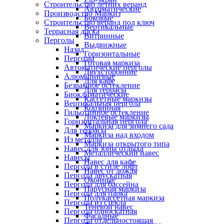
Строительство летних веранд
Автоматические
Производство Маркиз
Боковые
Строительство веранд под ключ
Вертикальные
Террасная доска
Витринные
Перголы
Выдвижные
Назад
Горизонтальные
Перголы
Готовая маркиза
Автоматические перголы
Двухсторонние
Алюминиевые
Для кафе
Безрамное остекление
Для террасы
Биоклиматические
Кассетные маркизы
Вертикальная пергола
Корзинная
Гильотинное остекление
Локтевые маркизы
Горизонтальная пергола
Маркиза для зимнего сада
Для террасы
Маркиза над входом
Из металла
Маркиза открытого типа
Навес для зоны отдыха
Металлический навес
Навесы
Навес для кафе
Пергола в стиле лофт
Навес от дождя
Пергола двускатная
Оконные
Пергола для бассейна
Парусная маркиза
Пергола для парка
Полукассетная маркиза
Пергола из стекла
Теневой навес
Пергола односкатная
Фасадные
Пергола отдельностоящая