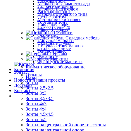
Пляжный зонт
Маркиза для зимнего сада
Подвесные зонты
Маркиза над входом
Раскладной зонт
Маркиза открытого типа
Стол с зонтом
Металлический навес
Торговый зонт
Навес для кафе
Показать ещё 20
Навес от дождя
Шезлонги
Оконные
Складная мебель
Парусная маркиза
Складные стулья
Полукассетная маркиза
Столы складные
Теневой навес
Перголы
Фасадные
Маркизы
Французские маркизы
Климатическое оборудование
Компания
Зонты
Отзывы
Назад
Новости и наши проекты
Зонты
Доставка
Зонты 2,5х2,5
Контакты
Зонты 3х3
Зонты 3,5х3,5
Зонты 4х3
Зонты 4х4
Зонты 4,5х4,5
Зонты 5х5
Зонты на центральной опоре телескопы
Зонты на центральной опоре