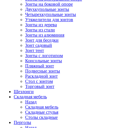
Зонты на боковой опоре
Двухкупольные зонты
Четырехкупольные зонты
Утяжелители для зонтов
Зонты из дерева
Зонты из стали
Зонты из алюминия
Зонт для беседки
Зонт садовый
Зонт тент
Зонты с логотипом
Консольные зонты
Пляжный зонт
Подвесные зонты
Раскладной зонт
Стол с зонтом
Торговый зонт
Шезлонги
Складная мебель
Назад
Складная мебель
Складные стулья
Столы складные
Перголы
Назад