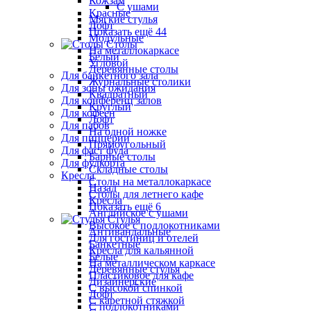
Кожзам
С ушами
Красные
Мягкие стулья
Лофт
Показать ещё 44
Модульные
Столы
На металлокаркасе
Белый
Угловой
Деревянные столы
Для банкетного зала
Журнальные столики
Для зоны ожидания
Квадратный
Для конференц залов
Круглый
Для кофеен
Лофт
Для пабов
На одной ножке
Для пиццерии
Прямоугольный
Для фаст фуда
Барные столы
Для фудкорта
Складные столы
Кресла
Столы на металлокаркасе
Назад
Столы для летнего кафе
Кресла
Показать ещё 6
Английское с ушами
Стулья
Высокое с подлокотниками
Антивандальные
Для гостиниц и отелей
Банкетные
Кресла для кальянной
Белые
На металлическом каркасе
Деревянные стулья
Пластиковое для кафе
Дизайнерские
С высокой спинкой
Лофт
С каретной стяжкой
С подлокотниками