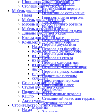
Шпонированные столешницы
Биоклиматические
Столешницы WERZALIT
Вертикальная пергола
Мебель для летнего кафе
Гильотинное остекление
Назад
Горизонтальная пергола
Мебель для летнего кафе
Для террасы
Мебель из искусственного ротанга
Из металла
Мебель из тикового дерева
Навес для зоны отдыха
Диваны для летнего кафе
Навесы
Кресла для летнего кафе
Пергола в стиле лофт
Комплекты для летнего кафе
Пергола двускатная
Назад
Пергола для бассейна
Комплекты для летнего кафе
Пергола для парка
из акации
Пергола из стекла
из дерева
Пергола односкатная
из искусственного ротанга
Пергола отдельностоящая
лаунж
Пергола прямоугольная
садовая
Подвесные перголы
складные
Пристенные перголы
Столы для летнего кафе
Прозрачный навес
Стулья для летнего кафе
Раздвижная
Подвесные кресла
Современные перголы
Кашпо
Стеклянный навес для террасы
Аксессуары
Тентовая пергола
Строительство летних веранд
Маркизы
Назад
Zip-экран