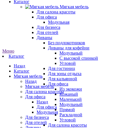
Каталог
Мягкая мебель
Для салона красоты
Для офиса
Модульная
Для бизнеса
Для отелей
Диваны
Без подлокотников
Диваны для кофейни
Меню
Модульный
Каталог
С высокой спинкой
Угловой
Назад
Для гостиниц
Каталог
Для зоны отдыха
Мягкая мебель
Для кальянной
Назад
Для офиса
Мягкая мебель
Из экокожи
Для салона красоты
Кожаный
Для офиса
Маленький
Назад
Модульный
Для офиса
Прямой
Модульная
Раскладной
Для бизнеса
Угловой
Для отелей
Для салона красоты
Диваны