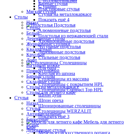
С подлокотниками
Барные стулья
С ушами
Пластиковые стулья
Мягкие стулья
Стулья на металлокаркасе
Столы
Показать ещё 4
Назад
Подстолья
Столы
Алюминиевые подстолья
Белый
Подстолья из нержавеющей стали
Деревянные столы
Хромированные подстолья
Журнальные столики
Чугунные подстолья
Квадратный
Деревянные подстолья
Круглый
Стальные подстолья
Лофт
Столешницы
На одной ножке
Для бара
Прямоугольный
Круглая из шпона
Барные столы
Столешницы из массива
Складные столы
Столешницы с покрытием HPL
Столы на металлокаркасе
Столешницы Сompact Top HPL
Столы для летнего кафе
Шпон дуба
Стулья
Шпон ореха
Назад
Шпонированные столешницы
Стулья
Столешницы WERZALIT
Антивандальные
Показать ещё 3
Банкетные
Мебель для летнего
Белые
кафе
Деревянные стулья
Мебель из искусственного ротанга