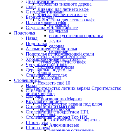
Дизайнерские
Мебель из тикового дерева
Лофт
Диваны для летнего кафе
С подлокотниками
Кресла для летнего кафе
Барные стулья
Комплекты для летнего кафе
Пластиковые стулья
из акации
Стулья на металлокаркасе
из дерева
Подстолья
из искусственного ротанга
Назад
лаунж
Подстолья
садовая
Алюминиевые подстолья
складные
Подстолья из нержавеющей стали
Столы для летнего кафе
Хромированные подстолья
Стулья для летнего кафе
Чугунные подстолья
Подвесные кресла
Деревянные подстолья
Кашпо
Стальные подстолья
Аксессуары
Столешницы
Показать ещё 10
Назад
Строительство
Столешницы
летних веранд
Для бара
Производство Маркиз
Круглая из шпона
Строительство веранд под ключ
Столешницы из массива
Террасная доска
Столешницы с покрытием HPL
Перголы
Столешницы Сompact Top HPL
Автоматические перголы
Шпон дуба
Алюминиевые
Шпон ореха
Безрамное остекление