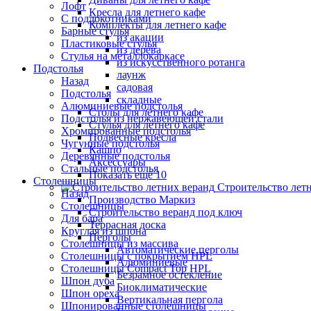
Лофт
Кресла для летнего кафе
С подлокотниками
Комплекты для летнего кафе
Барные стулья
из акации
Пластиковые стулья
из дерева
Стулья на металлокаркасе
из искусственного ротанга
Подстолья
лаунж
Назад
садовая
Подстолья
складные
Алюминиевые подстолья
Столы для летнего кафе
Подстолья из нержавеющей стали
Стулья для летнего кафе
Хромированные подстолья
Подвесные кресла
Чугунные подстолья
Кашпо
Деревянные подстолья
Аксессуары
Стальные подстолья
Показать ещё 10
Столешницы
Строительство лет
Назад
Производство Маркиз
Столешницы
Строительство веранд под ключ
Для бара
Террасная доска
Круглая из шпона
Перголы
Столешницы из массива
Автоматические перголы
Столешницы с покрытием HPL
Алюминиевые
Столешницы Сompact Top HPL
Безрамное остекление
Шпон дуба
Биоклиматические
Шпон ореха
Вертикальная пергола
Шпонированные столешницы