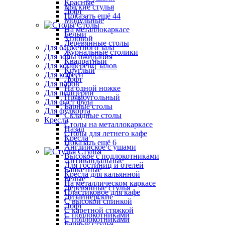
Красные
Мягкие стулья
Лофт
Показать ещё 44
Модульные
Столы
На металлокаркасе
Белый
Угловой
Деревянные столы
Для банкетного зала
Журнальные столики
Для зоны ожидания
Квадратный
Для конференц залов
Круглый
Для кофеен
Лофт
Для пабов
На одной ножке
Для пиццерии
Прямоугольный
Для фаст фуда
Барные столы
Для фудкорта
Складные столы
Кресла
Столы на металлокаркасе
Назад
Столы для летнего кафе
Кресла
Показать ещё 6
Английское с ушами
Стулья
Высокое с подлокотниками
Антивандальные
Для гостиниц и отелей
Банкетные
Кресла для кальянной
Белые
На металлическом каркасе
Деревянные стулья
Пластиковое для кафе
Дизайнерские
С высокой спинкой
Лофт
С каретной стяжкой
С подлокотниками
С подлокотниками
Барные стулья