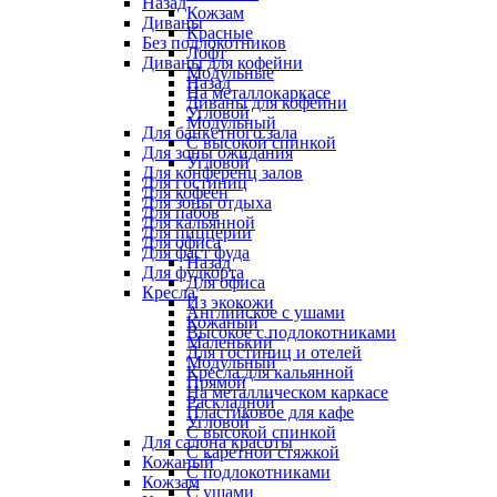
Назад
Кожзам
Диваны
Красные
Без подлокотников
Лофт
Диваны для кофейни
Модульные
Назад
На металлокаркасе
Диваны для кофейни
Угловой
Модульный
Для банкетного зала
С высокой спинкой
Для зоны ожидания
Угловой
Для конференц залов
Для гостиниц
Для кофеен
Для зоны отдыха
Для пабов
Для кальянной
Для пиццерии
Для офиса
Для фаст фуда
Назад
Для фудкорта
Для офиса
Кресла
Из экокожи
Английское с ушами
Кожаный
Высокое с подлокотниками
Маленький
Для гостиниц и отелей
Модульный
Кресла для кальянной
Прямой
На металлическом каркасе
Раскладной
Пластиковое для кафе
Угловой
С высокой спинкой
Для салона красоты
С каретной стяжкой
Кожаный
С подлокотниками
Кожзам
С ушами