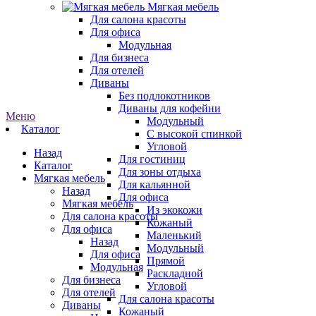
Мягкая мебель
Для салона красоты
Для офиса
Модульная
Для бизнеса
Для отелей
Диваны
Без подлокотников
Диваны для кофейни
Меню
Модульный
Каталог
С высокой спинкой
Угловой
Назад
Для гостиниц
Каталог
Для зоны отдыха
Мягкая мебель
Для кальянной
Назад
Для офиса
Мягкая мебель
Из экокожи
Для салона красоты
Кожаный
Для офиса
Маленький
Назад
Модульный
Для офиса
Прямой
Модульная
Раскладной
Для бизнеса
Угловой
Для отелей
Для салона красоты
Диваны
Кожаный