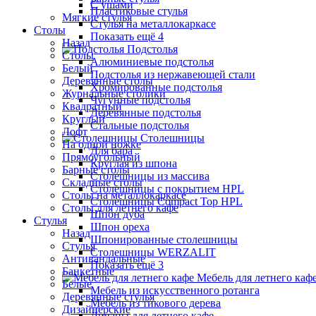
С ушами
Пластиковые стулья
Мягкие стулья
Стулья на металлокаркасе
Столы
Показать ещё 4
Назад
Подстолья
Столы
Алюминиевые подстолья
Белый
Подстолья из нержавеющей стали
Деревянные столы
Хромированные подстолья
Журнальные столики
Чугунные подстолья
Квадратный
Деревянные подстолья
Круглый
Стальные подстолья
Лофт
Столешницы
На одной ножке
Для бара
Прямоугольный
Круглая из шпона
Барные столы
Столешницы из массива
Складные столы
Столешницы с покрытием HPL
Столы на металлокаркасе
Столешницы Сompact Top HPL
Столы для летнего кафе
Шпон дуба
Стулья
Шпон ореха
Назад
Шпонированные столешницы
Стулья
Столешницы WERZALIT
Антивандальные
Показать ещё 3
Банкетные
Мебель для летнего каф
Белые
Мебель из искусственного ротанга
Деревянные стулья
Мебель из тикового дерева
Дизайнерские
Диваны для летнего кафе