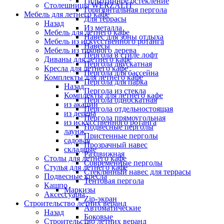
Гильотинное остекление
Столешницы WERZALIT
Горизонтальная пергола
Мебель для летнего кафе
Для террасы
Назад
Из металла
Мебель для летнего кафе
Навес для зоны отдыха
Мебель из искусственного ротанга
Навесы
Мебель из тикового дерева
Пергола в стиле лофт
Диваны для летнего кафе
Пергола двускатная
Кресла для летнего кафе
Пергола для бассейна
Комплекты для летнего кафе
Пергола для парка
Назад
Пергола из стекла
Комплекты для летнего кафе
Пергола односкатная
из акации
Пергола отдельностоящая
из дерева
Пергола прямоугольная
из искусственного ротанга
Подвесные перголы
лаунж
Пристенные перголы
садовая
Прозрачный навес
складные
Раздвижная
Столы для летнего кафе
Современные перголы
Стулья для летнего кафе
Стеклянный навес для террасы
Подвесные кресла
Тентовая пергола
Кашпо
Маркизы
Аксессуары
Zip-экран
Строительство летних веранд
Автоматические
Назад
Боковые
Строительство летних веранд