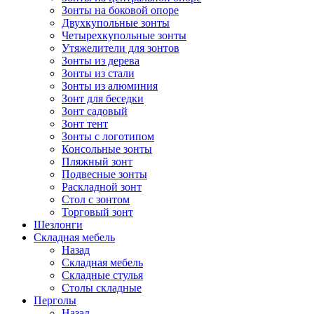
Зонты на боковой опоре
Двухкупольные зонты
Четырехкупольные зонты
Утяжелители для зонтов
Зонты из дерева
Зонты из стали
Зонты из алюминия
Зонт для беседки
Зонт садовый
Зонт тент
Зонты с логотипом
Консольные зонты
Пляжный зонт
Подвесные зонты
Раскладной зонт
Стол с зонтом
Торговый зонт
Шезлонги
Складная мебель
Назад
Складная мебель
Складные стулья
Столы складные
Перголы
Назад