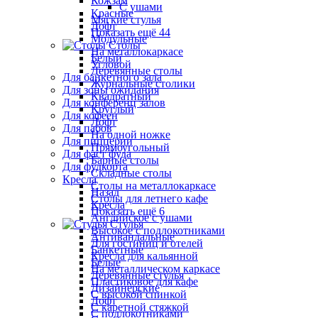
Кожзам
С ушами
Красные
Мягкие стулья
Лофт
Показать ещё 44
Модульные
Столы
На металлокаркасе
Белый
Угловой
Деревянные столы
Для банкетного зала
Журнальные столики
Для зоны ожидания
Квадратный
Для конференц залов
Круглый
Для кофеен
Лофт
Для пабов
На одной ножке
Для пиццерии
Прямоугольный
Для фаст фуда
Барные столы
Для фудкорта
Складные столы
Кресла
Столы на металлокаркасе
Назад
Столы для летнего кафе
Кресла
Показать ещё 6
Английское с ушами
Стулья
Высокое с подлокотниками
Антивандальные
Для гостиниц и отелей
Банкетные
Кресла для кальянной
Белые
На металлическом каркасе
Деревянные стулья
Пластиковое для кафе
Дизайнерские
С высокой спинкой
Лофт
С каретной стяжкой
С подлокотниками