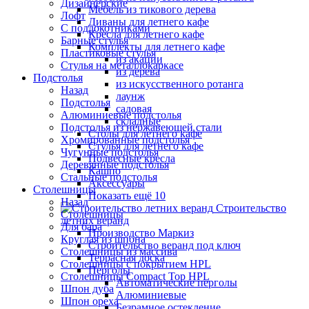
Дизайнерские
Мебель из тикового дерева
Лофт
Диваны для летнего кафе
С подлокотниками
Кресла для летнего кафе
Барные стулья
Комплекты для летнего кафе
Пластиковые стулья
из акации
Стулья на металлокаркасе
из дерева
Подстолья
из искусственного ротанга
Назад
лаунж
Подстолья
садовая
Алюминиевые подстолья
складные
Подстолья из нержавеющей стали
Столы для летнего кафе
Хромированные подстолья
Стулья для летнего кафе
Чугунные подстолья
Подвесные кресла
Деревянные подстолья
Кашпо
Стальные подстолья
Аксессуары
Столешницы
Показать ещё 10
Назад
Строительство
Столешницы
летних веранд
Для бара
Производство Маркиз
Круглая из шпона
Строительство веранд под ключ
Столешницы из массива
Террасная доска
Столешницы с покрытием HPL
Перголы
Столешницы Сompact Top HPL
Автоматические перголы
Шпон дуба
Алюминиевые
Шпон ореха
Безрамное остекление