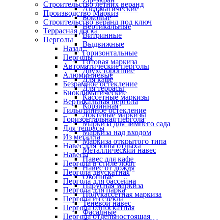
Строительство летних веранд
Автоматические
Производство Маркиз
Боковые
Строительство веранд под ключ
Вертикальные
Террасная доска
Витринные
Перголы
Выдвижные
Назад
Горизонтальные
Перголы
Готовая маркиза
Автоматические перголы
Двухсторонние
Алюминиевые
Для кафе
Безрамное остекление
Для террасы
Биоклиматические
Кассетные маркизы
Вертикальная пергола
Корзинная
Гильотинное остекление
Локтевые маркизы
Горизонтальная пергола
Маркиза для зимнего сада
Для террасы
Маркиза над входом
Из металла
Маркиза открытого типа
Навес для зоны отдыха
Металлический навес
Навесы
Навес для кафе
Пергола в стиле лофт
Навес от дождя
Пергола двускатная
Оконные
Пергола для бассейна
Парусная маркиза
Пергола для парка
Полукассетная маркиза
Пергола из стекла
Теневой навес
Пергола односкатная
Фасадные
Пергола отдельностоящая