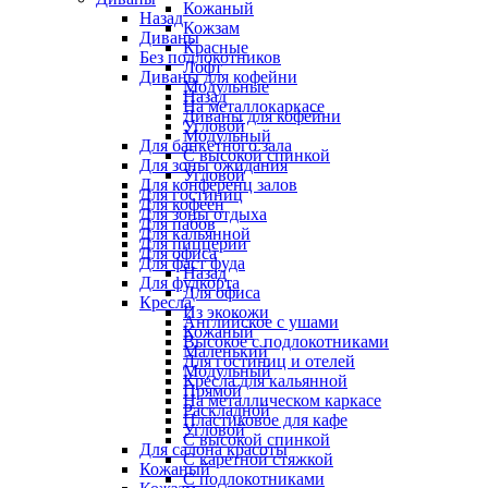
Кожаный
Назад
Кожзам
Диваны
Красные
Без подлокотников
Лофт
Диваны для кофейни
Модульные
Назад
На металлокаркасе
Диваны для кофейни
Угловой
Модульный
Для банкетного зала
С высокой спинкой
Для зоны ожидания
Угловой
Для конференц залов
Для гостиниц
Для кофеен
Для зоны отдыха
Для пабов
Для кальянной
Для пиццерии
Для офиса
Для фаст фуда
Назад
Для фудкорта
Для офиса
Кресла
Из экокожи
Английское с ушами
Кожаный
Высокое с подлокотниками
Маленький
Для гостиниц и отелей
Модульный
Кресла для кальянной
Прямой
На металлическом каркасе
Раскладной
Пластиковое для кафе
Угловой
С высокой спинкой
Для салона красоты
С каретной стяжкой
Кожаный
С подлокотниками