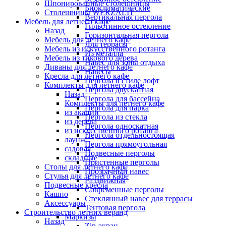
Шпонированные столешницы
Биоклиматические
Столешницы WERZALIT
Вертикальная пергола
Мебель для летнего кафе
Гильотинное остекление
Назад
Горизонтальная пергола
Мебель для летнего кафе
Для террасы
Мебель из искусственного ротанга
Из металла
Мебель из тикового дерева
Навес для зоны отдыха
Диваны для летнего кафе
Навесы
Кресла для летнего кафе
Пергола в стиле лофт
Комплекты для летнего кафе
Пергола двускатная
Назад
Пергола для бассейна
Комплекты для летнего кафе
Пергола для парка
из акации
Пергола из стекла
из дерева
Пергола односкатная
из искусственного ротанга
Пергола отдельностоящая
лаунж
Пергола прямоугольная
садовая
Подвесные перголы
складные
Пристенные перголы
Столы для летнего кафе
Прозрачный навес
Стулья для летнего кафе
Раздвижная
Подвесные кресла
Современные перголы
Кашпо
Стеклянный навес для террасы
Аксессуары
Тентовая пергола
Строительство летних веранд
Маркизы
Назад
Zip-экран