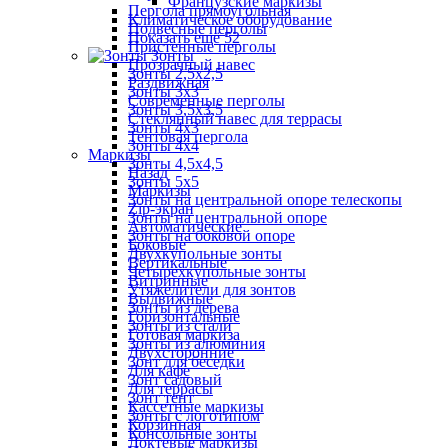
Французские маркизы
Пергола прямоугольная
Климатическое оборудование
Подвесные перголы
Показать ещё 52
Пристенные перголы
Зонты
Прозрачный навес
Зонты 2,5х2,5
Раздвижная
Зонты 3х3
Современные перголы
Зонты 3,5х3,5
Стеклянный навес для террасы
Зонты 4х3
Тентовая пергола
Зонты 4х4
Маркизы
Зонты 4,5х4,5
Назад
Зонты 5х5
Маркизы
Зонты на центральной опоре телескопы
Zip-экран
Зонты на центральной опоре
Автоматические
Зонты на боковой опоре
Боковые
Двухкупольные зонты
Вертикальные
Четырехкупольные зонты
Витринные
Утяжелители для зонтов
Выдвижные
Зонты из дерева
Горизонтальные
Зонты из стали
Готовая маркиза
Зонты из алюминия
Двухсторонние
Зонт для беседки
Для кафе
Зонт садовый
Для террасы
Зонт тент
Кассетные маркизы
Зонты с логотипом
Корзинная
Консольные зонты
Локтевые маркизы