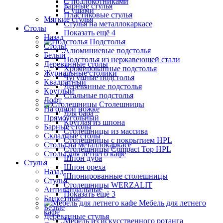
С подлокотниками
Барные стулья
С ушами
Пластиковые стулья
Мягкие стулья
Стулья на металлокаркасе
Столы
Показать ещё 4
Назад
Подстолья
Столы
Алюминиевые подстолья
Белый
Подстолья из нержавеющей стали
Деревянные столы
Хромированные подстолья
Журнальные столики
Чугунные подстолья
Квадратный
Деревянные подстолья
Круглый
Стальные подстолья
Лофт
Столешницы
На одной ножке
Для бара
Прямоугольный
Круглая из шпона
Барные столы
Столешницы из массива
Складные столы
Столешницы с покрытием HPL
Столы на металлокаркасе
Столешницы Сompact Top HPL
Столы для летнего кафе
Шпон дуба
Стулья
Шпон ореха
Назад
Шпонированные столешницы
Стулья
Столешницы WERZALIT
Антивандальные
Показать ещё 3
Банкетные
Мебель для летнего
Белые
кафе
Деревянные стулья
Мебель из искусственного ротанга