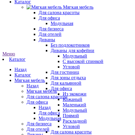
Каталог
Мягкая мебель
Для салона красоты
Для офиса
Модульная
Для бизнеса
Для отелей
Диваны
Без подлокотников
Диваны для кофейни
Меню
Модульный
Каталог
С высокой спинкой
Угловой
Назад
Для гостиниц
Каталог
Для зоны отдыха
Мягкая мебель
Для кальянной
Назад
Для офиса
Мягкая мебель
Из экокожи
Для салона красоты
Кожаный
Для офиса
Маленький
Назад
Модульный
Для офиса
Прямой
Модульная
Раскладной
Для бизнеса
Угловой
Для отелей
Для салона красоты
Диваны