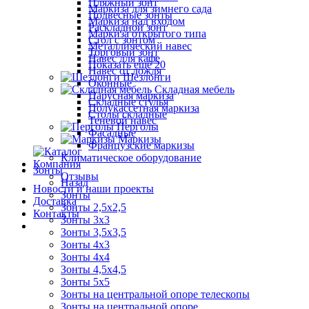
Пляжный зонт
Маркиза для зимнего сада
Подвесные зонты
Маркиза над входом
Раскладной зонт
Маркиза открытого типа
Стол с зонтом
Металлический навес
Торговый зонт
Навес для кафе
Показать ещё 20
Навес от дождя
Шезлонги
Оконные
Складная мебель
Парусная маркиза
Складные стулья
Полукассетная маркиза
Столы складные
Теневой навес
Перголы
Фасадные
Маркизы
Французские маркизы
Климатическое оборудование
Компания
Зонты
Отзывы
Назад
Новости и наши проекты
Зонты
Доставка
Зонты 2,5х2,5
Контакты
Зонты 3х3
Зонты 3,5х3,5
Зонты 4х3
Зонты 4х4
Зонты 4,5х4,5
Зонты 5х5
Зонты на центральной опоре телескопы
Зонты на центральной опоре