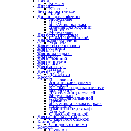
Назад
Кожзам
Диваны
Красные
Без подлокотников
Лофт
Диваны для кофейни
Модульные
Назад
На металлокаркасе
Диваны для кофейни
Угловой
Модульный
Для банкетного зала
С высокой спинкой
Для зоны ожидания
Угловой
Для конференц залов
Для гостиниц
Для кофеен
Для зоны отдыха
Для пабов
Для кальянной
Для пиццерии
Для офиса
Для фаст фуда
Назад
Для фудкорта
Для офиса
Кресла
Из экокожи
Английское с ушами
Кожаный
Высокое с подлокотниками
Маленький
Для гостиниц и отелей
Модульный
Кресла для кальянной
Прямой
На металлическом каркасе
Раскладной
Пластиковое для кафе
Угловой
С высокой спинкой
Для салона красоты
С каретной стяжкой
Кожаный
С подлокотниками
Кожзам
С ушами