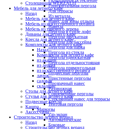
Гильотинное остекление
Столешницы WERZALIT
Горизонтальная пергола
Мебель для летнего кафе
Для террасы
Назад
Из металла
Мебель для летнего кафе
Навес для зоны отдыха
Мебель из искусственного ротанга
Навесы
Мебель из тикового дерева
Пергола в стиле лофт
Диваны для летнего кафе
Пергола двускатная
Кресла для летнего кафе
Пергола для бассейна
Комплекты для летнего кафе
Пергола для парка
Назад
Пергола из стекла
Комплекты для летнего кафе
Пергола односкатная
из акации
Пергола отдельностоящая
из дерева
Пергола прямоугольная
из искусственного ротанга
Подвесные перголы
лаунж
Пристенные перголы
садовая
Прозрачный навес
складные
Раздвижная
Столы для летнего кафе
Современные перголы
Стулья для летнего кафе
Стеклянный навес для террасы
Подвесные кресла
Тентовая пергола
Кашпо
Маркизы
Аксессуары
Zip-экран
Строительство летних веранд
Автоматические
Назад
Боковые
Строительство летних веранд