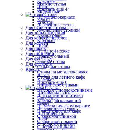
Красные
Мягкие стулья
Лофт
Показать ещё 44
Модульные
Столы
На металлокаркасе
Белый
Угловой
Деревянные столы
Для банкетного зала
Журнальные столики
Для зоны ожидания
Квадратный
Для конференц залов
Круглый
Для кофеен
Лофт
Для пабов
На одной ножке
Для пиццерии
Прямоугольный
Для фаст фуда
Барные столы
Для фудкорта
Складные столы
Кресла
Столы на металлокаркасе
Назад
Столы для летнего кафе
Кресла
Показать ещё 6
Английское с ушами
Стулья
Высокое с подлокотниками
Антивандальные
Для гостиниц и отелей
Банкетные
Кресла для кальянной
Белые
На металлическом каркасе
Деревянные стулья
Пластиковое для кафе
Дизайнерские
С высокой спинкой
Лофт
С каретной стяжкой
С подлокотниками
С подлокотниками
Барные стулья