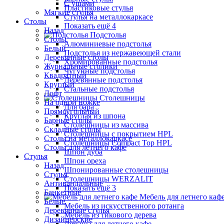
С ушами
Пластиковые стулья
Мягкие стулья
Стулья на металлокаркасе
Столы
Показать ещё 4
Назад
Подстолья
Столы
Алюминиевые подстолья
Белый
Подстолья из нержавеющей стали
Деревянные столы
Хромированные подстолья
Журнальные столики
Чугунные подстолья
Квадратный
Деревянные подстолья
Круглый
Стальные подстолья
Лофт
Столешницы
На одной ножке
Для бара
Прямоугольный
Круглая из шпона
Барные столы
Столешницы из массива
Складные столы
Столешницы с покрытием HPL
Столы на металлокаркасе
Столешницы Сompact Top HPL
Столы для летнего кафе
Шпон дуба
Стулья
Шпон ореха
Назад
Шпонированные столешницы
Стулья
Столешницы WERZALIT
Антивандальные
Показать ещё 3
Банкетные
Мебель для летнего каф
Белые
Мебель из искусственного ротанга
Деревянные стулья
Мебель из тикового дерева
Дизайнерские
Диваны для летнего кафе