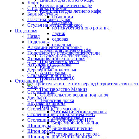
Лофт
Кресла для летнего кафе
С подлокотниками
Комплекты для летнего кафе
Барные стулья
из акации
Пластиковые стулья
из дерева
Стулья на металлокаркасе
из искусственного ротанга
Подстолья
лаунж
Назад
садовая
Подстолья
складные
Алюминиевые подстолья
Столы для летнего кафе
Подстолья из нержавеющей стали
Стулья для летнего кафе
Хромированные подстолья
Подвесные кресла
Чугунные подстолья
Кашпо
Деревянные подстолья
Аксессуары
Стальные подстолья
Показать ещё 10
Столешницы
Строительство лет
Назад
Производство Маркиз
Столешницы
Строительство веранд под ключ
Для бара
Террасная доска
Круглая из шпона
Перголы
Столешницы из массива
Автоматические перголы
Столешницы с покрытием HPL
Алюминиевые
Столешницы Сompact Top HPL
Безрамное остекление
Шпон дуба
Биоклиматические
Шпон ореха
Вертикальная пергола
Шпонированные столешницы