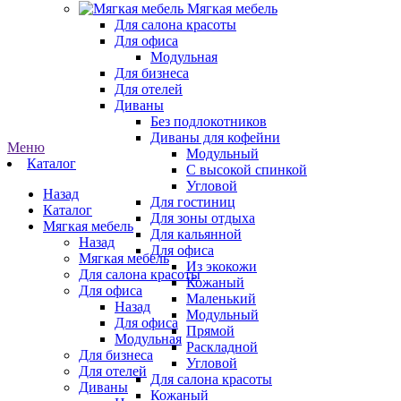
Мягкая мебель
Для салона красоты
Для офиса
Модульная
Для бизнеса
Для отелей
Диваны
Без подлокотников
Диваны для кофейни
Меню
Модульный
Каталог
С высокой спинкой
Угловой
Назад
Для гостиниц
Каталог
Для зоны отдыха
Мягкая мебель
Для кальянной
Назад
Для офиса
Мягкая мебель
Из экокожи
Для салона красоты
Кожаный
Для офиса
Маленький
Назад
Модульный
Для офиса
Прямой
Модульная
Раскладной
Для бизнеса
Угловой
Для отелей
Для салона красоты
Диваны
Кожаный