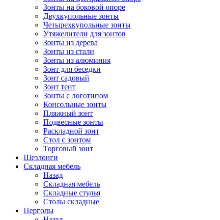
Зонты на боковой опоре
Двухкупольные зонты
Четырехкупольные зонты
Утяжелители для зонтов
Зонты из дерева
Зонты из стали
Зонты из алюминия
Зонт для беседки
Зонт садовый
Зонт тент
Зонты с логотипом
Консольные зонты
Пляжный зонт
Подвесные зонты
Раскладной зонт
Стол с зонтом
Торговый зонт
Шезлонги
Складная мебель
Назад
Складная мебель
Складные стулья
Столы складные
Перголы
Назад