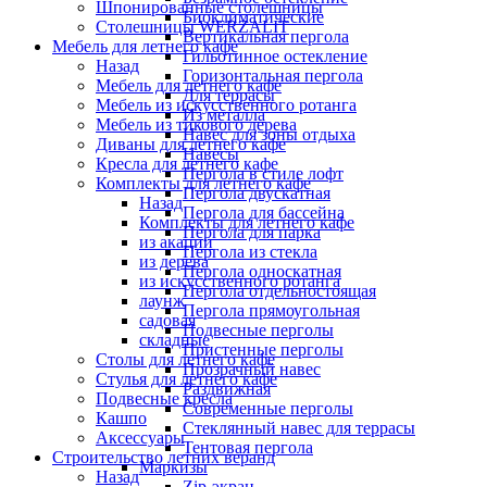
Шпонированные столешницы
Биоклиматические
Столешницы WERZALIT
Вертикальная пергола
Мебель для летнего кафе
Гильотинное остекление
Назад
Горизонтальная пергола
Мебель для летнего кафе
Для террасы
Мебель из искусственного ротанга
Из металла
Мебель из тикового дерева
Навес для зоны отдыха
Диваны для летнего кафе
Навесы
Кресла для летнего кафе
Пергола в стиле лофт
Комплекты для летнего кафе
Пергола двускатная
Назад
Пергола для бассейна
Комплекты для летнего кафе
Пергола для парка
из акации
Пергола из стекла
из дерева
Пергола односкатная
из искусственного ротанга
Пергола отдельностоящая
лаунж
Пергола прямоугольная
садовая
Подвесные перголы
складные
Пристенные перголы
Столы для летнего кафе
Прозрачный навес
Стулья для летнего кафе
Раздвижная
Подвесные кресла
Современные перголы
Кашпо
Стеклянный навес для террасы
Аксессуары
Тентовая пергола
Строительство летних веранд
Маркизы
Назад
Zip-экран