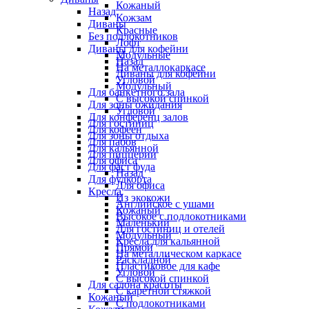
Кожаный
Назад
Кожзам
Диваны
Красные
Без подлокотников
Лофт
Диваны для кофейни
Модульные
Назад
На металлокаркасе
Диваны для кофейни
Угловой
Модульный
Для банкетного зала
С высокой спинкой
Для зоны ожидания
Угловой
Для конференц залов
Для гостиниц
Для кофеен
Для зоны отдыха
Для пабов
Для кальянной
Для пиццерии
Для офиса
Для фаст фуда
Назад
Для фудкорта
Для офиса
Кресла
Из экокожи
Английское с ушами
Кожаный
Высокое с подлокотниками
Маленький
Для гостиниц и отелей
Модульный
Кресла для кальянной
Прямой
На металлическом каркасе
Раскладной
Пластиковое для кафе
Угловой
С высокой спинкой
Для салона красоты
С каретной стяжкой
Кожаный
С подлокотниками