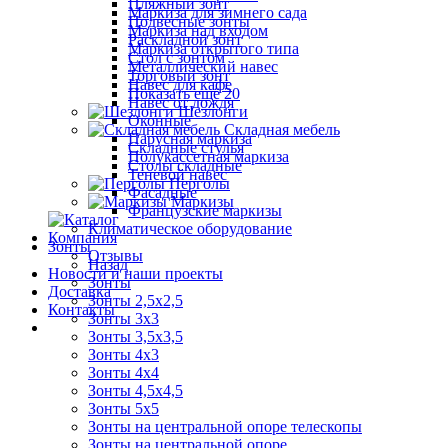
Пляжный зонт
Маркиза для зимнего сада
Подвесные зонты
Маркиза над входом
Раскладной зонт
Маркиза открытого типа
Стол с зонтом
Металлический навес
Торговый зонт
Навес для кафе
Показать ещё 20
Навес от дождя
Шезлонги
Оконные
Складная мебель
Парусная маркиза
Складные стулья
Полукассетная маркиза
Столы складные
Теневой навес
Перголы
Фасадные
Маркизы
Французские маркизы
Климатическое оборудование
Компания
Зонты
Отзывы
Назад
Новости и наши проекты
Зонты
Доставка
Зонты 2,5х2,5
Контакты
Зонты 3х3
Зонты 3,5х3,5
Зонты 4х3
Зонты 4х4
Зонты 4,5х4,5
Зонты 5х5
Зонты на центральной опоре телескопы
Зонты на центральной опоре