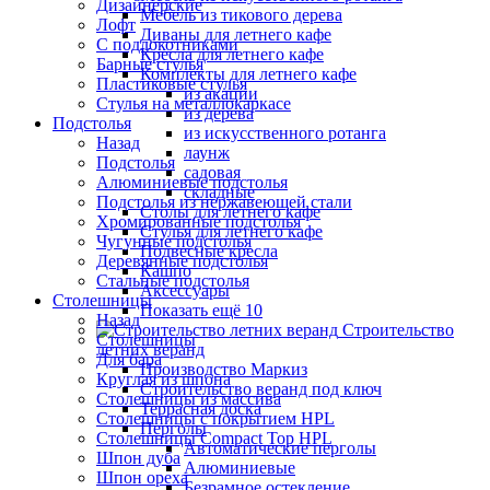
Дизайнерские
Мебель из тикового дерева
Лофт
Диваны для летнего кафе
С подлокотниками
Кресла для летнего кафе
Барные стулья
Комплекты для летнего кафе
Пластиковые стулья
из акации
Стулья на металлокаркасе
из дерева
Подстолья
из искусственного ротанга
Назад
лаунж
Подстолья
садовая
Алюминиевые подстолья
складные
Подстолья из нержавеющей стали
Столы для летнего кафе
Хромированные подстолья
Стулья для летнего кафе
Чугунные подстолья
Подвесные кресла
Деревянные подстолья
Кашпо
Стальные подстолья
Аксессуары
Столешницы
Показать ещё 10
Назад
Строительство
Столешницы
летних веранд
Для бара
Производство Маркиз
Круглая из шпона
Строительство веранд под ключ
Столешницы из массива
Террасная доска
Столешницы с покрытием HPL
Перголы
Столешницы Сompact Top HPL
Автоматические перголы
Шпон дуба
Алюминиевые
Шпон ореха
Безрамное остекление