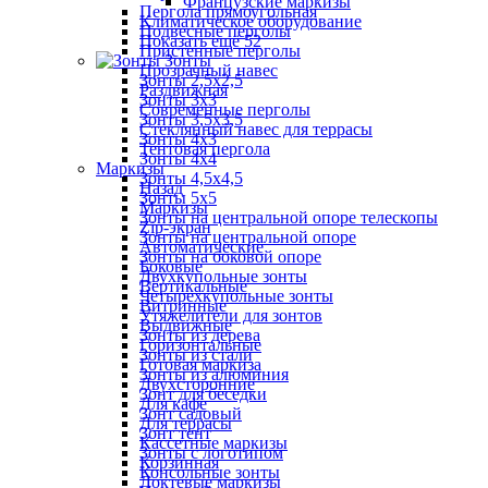
Французские маркизы
Пергола прямоугольная
Климатическое оборудование
Подвесные перголы
Показать ещё 52
Пристенные перголы
Зонты
Прозрачный навес
Зонты 2,5х2,5
Раздвижная
Зонты 3х3
Современные перголы
Зонты 3,5х3,5
Стеклянный навес для террасы
Зонты 4х3
Тентовая пергола
Зонты 4х4
Маркизы
Зонты 4,5х4,5
Назад
Зонты 5х5
Маркизы
Зонты на центральной опоре телескопы
Zip-экран
Зонты на центральной опоре
Автоматические
Зонты на боковой опоре
Боковые
Двухкупольные зонты
Вертикальные
Четырехкупольные зонты
Витринные
Утяжелители для зонтов
Выдвижные
Зонты из дерева
Горизонтальные
Зонты из стали
Готовая маркиза
Зонты из алюминия
Двухсторонние
Зонт для беседки
Для кафе
Зонт садовый
Для террасы
Зонт тент
Кассетные маркизы
Зонты с логотипом
Корзинная
Консольные зонты
Локтевые маркизы