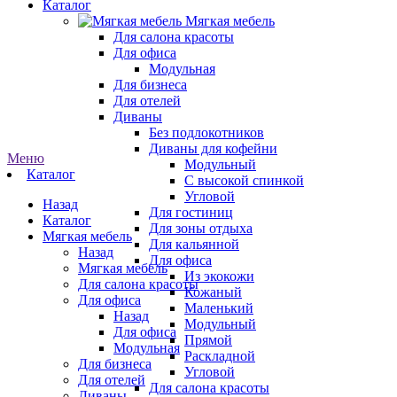
Каталог
Мягкая мебель
Для салона красоты
Для офиса
Модульная
Для бизнеса
Для отелей
Диваны
Без подлокотников
Диваны для кофейни
Меню
Модульный
Каталог
С высокой спинкой
Угловой
Назад
Для гостиниц
Каталог
Для зоны отдыха
Мягкая мебель
Для кальянной
Назад
Для офиса
Мягкая мебель
Из экокожи
Для салона красоты
Кожаный
Для офиса
Маленький
Назад
Модульный
Для офиса
Прямой
Модульная
Раскладной
Для бизнеса
Угловой
Для отелей
Для салона красоты
Диваны