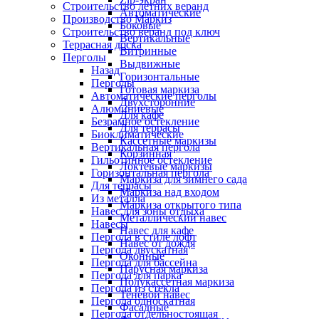
Строительство летних веранд
Автоматические
Производство Маркиз
Боковые
Строительство веранд под ключ
Вертикальные
Террасная доска
Витринные
Перголы
Выдвижные
Назад
Горизонтальные
Перголы
Готовая маркиза
Автоматические перголы
Двухсторонние
Алюминиевые
Для кафе
Безрамное остекление
Для террасы
Биоклиматические
Кассетные маркизы
Вертикальная пергола
Корзинная
Гильотинное остекление
Локтевые маркизы
Горизонтальная пергола
Маркиза для зимнего сада
Для террасы
Маркиза над входом
Из металла
Маркиза открытого типа
Навес для зоны отдыха
Металлический навес
Навесы
Навес для кафе
Пергола в стиле лофт
Навес от дождя
Пергола двускатная
Оконные
Пергола для бассейна
Парусная маркиза
Пергола для парка
Полукассетная маркиза
Пергола из стекла
Теневой навес
Пергола односкатная
Фасадные
Пергола отдельностоящая