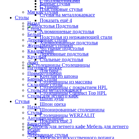
С подлокотниками
Барные стулья
С ушами
Пластиковые стулья
Мягкие стулья
Стулья на металлокаркасе
Столы
Показать ещё 4
Назад
Подстолья
Столы
Алюминиевые подстолья
Белый
Подстолья из нержавеющей стали
Деревянные столы
Хромированные подстолья
Журнальные столики
Чугунные подстолья
Квадратный
Деревянные подстолья
Круглый
Стальные подстолья
Лофт
Столешницы
На одной ножке
Для бара
Прямоугольный
Круглая из шпона
Барные столы
Столешницы из массива
Складные столы
Столешницы с покрытием HPL
Столы на металлокаркасе
Столешницы Сompact Top HPL
Столы для летнего кафе
Шпон дуба
Стулья
Шпон ореха
Назад
Шпонированные столешницы
Стулья
Столешницы WERZALIT
Антивандальные
Показать ещё 3
Банкетные
Мебель для летнего
Белые
кафе
Деревянные стулья
Мебель из искусственного ротанга