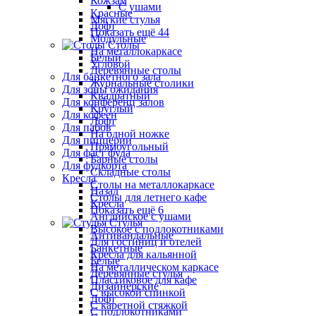
Кожзам
С ушами
Красные
Мягкие стулья
Лофт
Показать ещё 44
Модульные
Столы
На металлокаркасе
Белый
Угловой
Деревянные столы
Для банкетного зала
Журнальные столики
Для зоны ожидания
Квадратный
Для конференц залов
Круглый
Для кофеен
Лофт
Для пабов
На одной ножке
Для пиццерии
Прямоугольный
Для фаст фуда
Барные столы
Для фудкорта
Складные столы
Кресла
Столы на металлокаркасе
Назад
Столы для летнего кафе
Кресла
Показать ещё 6
Английское с ушами
Стулья
Высокое с подлокотниками
Антивандальные
Для гостиниц и отелей
Банкетные
Кресла для кальянной
Белые
На металлическом каркасе
Деревянные стулья
Пластиковое для кафе
Дизайнерские
С высокой спинкой
Лофт
С каретной стяжкой
С подлокотниками