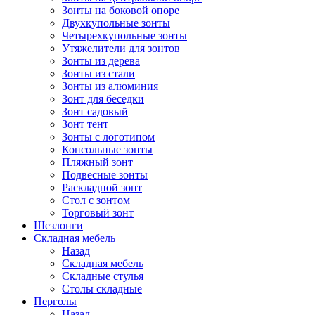
Зонты на боковой опоре
Двухкупольные зонты
Четырехкупольные зонты
Утяжелители для зонтов
Зонты из дерева
Зонты из стали
Зонты из алюминия
Зонт для беседки
Зонт садовый
Зонт тент
Зонты с логотипом
Консольные зонты
Пляжный зонт
Подвесные зонты
Раскладной зонт
Стол с зонтом
Торговый зонт
Шезлонги
Складная мебель
Назад
Складная мебель
Складные стулья
Столы складные
Перголы
Назад