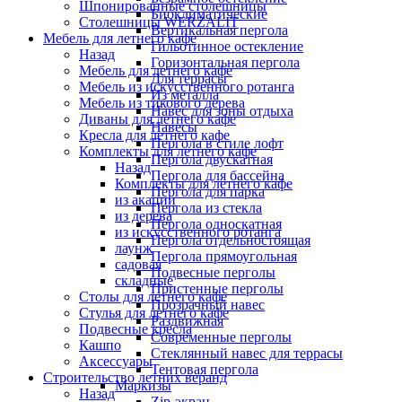
Шпонированные столешницы
Биоклиматические
Столешницы WERZALIT
Вертикальная пергола
Мебель для летнего кафе
Гильотинное остекление
Назад
Горизонтальная пергола
Мебель для летнего кафе
Для террасы
Мебель из искусственного ротанга
Из металла
Мебель из тикового дерева
Навес для зоны отдыха
Диваны для летнего кафе
Навесы
Кресла для летнего кафе
Пергола в стиле лофт
Комплекты для летнего кафе
Пергола двускатная
Назад
Пергола для бассейна
Комплекты для летнего кафе
Пергола для парка
из акации
Пергола из стекла
из дерева
Пергола односкатная
из искусственного ротанга
Пергола отдельностоящая
лаунж
Пергола прямоугольная
садовая
Подвесные перголы
складные
Пристенные перголы
Столы для летнего кафе
Прозрачный навес
Стулья для летнего кафе
Раздвижная
Подвесные кресла
Современные перголы
Кашпо
Стеклянный навес для террасы
Аксессуары
Тентовая пергола
Строительство летних веранд
Маркизы
Назад
Zip-экран