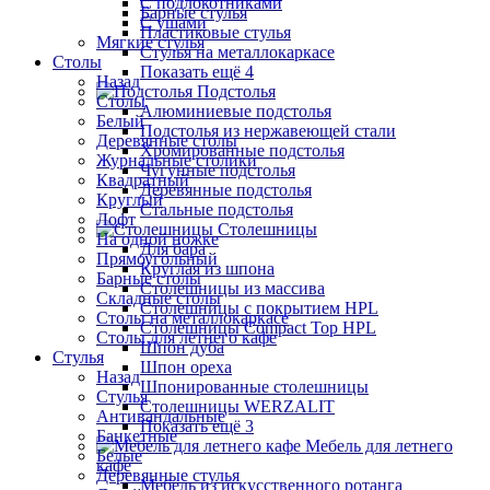
С подлокотниками
Барные стулья
С ушами
Пластиковые стулья
Мягкие стулья
Стулья на металлокаркасе
Столы
Показать ещё 4
Назад
Подстолья
Столы
Алюминиевые подстолья
Белый
Подстолья из нержавеющей стали
Деревянные столы
Хромированные подстолья
Журнальные столики
Чугунные подстолья
Квадратный
Деревянные подстолья
Круглый
Стальные подстолья
Лофт
Столешницы
На одной ножке
Для бара
Прямоугольный
Круглая из шпона
Барные столы
Столешницы из массива
Складные столы
Столешницы с покрытием HPL
Столы на металлокаркасе
Столешницы Сompact Top HPL
Столы для летнего кафе
Шпон дуба
Стулья
Шпон ореха
Назад
Шпонированные столешницы
Стулья
Столешницы WERZALIT
Антивандальные
Показать ещё 3
Банкетные
Мебель для летнего
Белые
кафе
Деревянные стулья
Мебель из искусственного ротанга