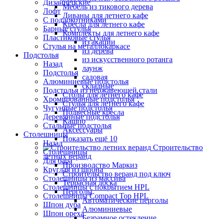
Дизайнерские
Мебель из тикового дерева
Лофт
Диваны для летнего кафе
С подлокотниками
Кресла для летнего кафе
Барные стулья
Комплекты для летнего кафе
Пластиковые стулья
из акации
Стулья на металлокаркасе
из дерева
Подстолья
из искусственного ротанга
Назад
лаунж
Подстолья
садовая
Алюминиевые подстолья
складные
Подстолья из нержавеющей стали
Столы для летнего кафе
Хромированные подстолья
Стулья для летнего кафе
Чугунные подстолья
Подвесные кресла
Деревянные подстолья
Кашпо
Стальные подстолья
Аксессуары
Столешницы
Показать ещё 10
Назад
Строительство
Столешницы
летних веранд
Для бара
Производство Маркиз
Круглая из шпона
Строительство веранд под ключ
Столешницы из массива
Террасная доска
Столешницы с покрытием HPL
Перголы
Столешницы Сompact Top HPL
Автоматические перголы
Шпон дуба
Алюминиевые
Шпон ореха
Безрамное остекление