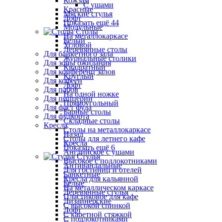
Кожзам
С ушами
Красные
Мягкие стулья
Лофт
Показать ещё 44
Модульные
Столы
На металлокаркасе
Белый
Угловой
Деревянные столы
Для банкетного зала
Журнальные столики
Для зоны ожидания
Квадратный
Для конференц залов
Круглый
Для кофеен
Лофт
Для пабов
На одной ножке
Для пиццерии
Прямоугольный
Для фаст фуда
Барные столы
Для фудкорта
Складные столы
Кресла
Столы на металлокаркасе
Назад
Столы для летнего кафе
Кресла
Показать ещё 6
Английское с ушами
Стулья
Высокое с подлокотниками
Антивандальные
Для гостиниц и отелей
Банкетные
Кресла для кальянной
Белые
На металлическом каркасе
Деревянные стулья
Пластиковое для кафе
Дизайнерские
С высокой спинкой
Лофт
С каретной стяжкой
С подлокотниками