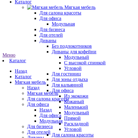
Каталог
Мягкая мебель
Для салона красоты
Для офиса
Модульная
Для бизнеса
Для отелей
Диваны
Без подлокотников
Диваны для кофейни
Меню
Модульный
Каталог
С высокой спинкой
Угловой
Назад
Для гостиниц
Каталог
Для зоны отдыха
Мягкая мебель
Для кальянной
Назад
Для офиса
Мягкая мебель
Из экокожи
Для салона красоты
Кожаный
Для офиса
Маленький
Назад
Модульный
Для офиса
Прямой
Модульная
Раскладной
Для бизнеса
Угловой
Для отелей
Для салона красоты
Диваны