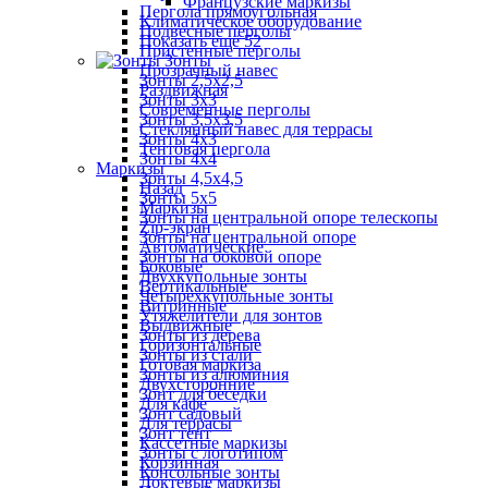
Французские маркизы
Пергола прямоугольная
Климатическое оборудование
Подвесные перголы
Показать ещё 52
Пристенные перголы
Зонты
Прозрачный навес
Зонты 2,5х2,5
Раздвижная
Зонты 3х3
Современные перголы
Зонты 3,5х3,5
Стеклянный навес для террасы
Зонты 4х3
Тентовая пергола
Зонты 4х4
Маркизы
Зонты 4,5х4,5
Назад
Зонты 5х5
Маркизы
Зонты на центральной опоре телескопы
Zip-экран
Зонты на центральной опоре
Автоматические
Зонты на боковой опоре
Боковые
Двухкупольные зонты
Вертикальные
Четырехкупольные зонты
Витринные
Утяжелители для зонтов
Выдвижные
Зонты из дерева
Горизонтальные
Зонты из стали
Готовая маркиза
Зонты из алюминия
Двухсторонние
Зонт для беседки
Для кафе
Зонт садовый
Для террасы
Зонт тент
Кассетные маркизы
Зонты с логотипом
Корзинная
Консольные зонты
Локтевые маркизы