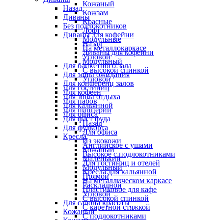
Кожаный
Назад
Кожзам
Диваны
Красные
Без подлокотников
Лофт
Диваны для кофейни
Модульные
Назад
На металлокаркасе
Диваны для кофейни
Угловой
Модульный
Для банкетного зала
С высокой спинкой
Для зоны ожидания
Угловой
Для конференц залов
Для гостиниц
Для кофеен
Для зоны отдыха
Для пабов
Для кальянной
Для пиццерии
Для офиса
Для фаст фуда
Назад
Для фудкорта
Для офиса
Кресла
Из экокожи
Английское с ушами
Кожаный
Высокое с подлокотниками
Маленький
Для гостиниц и отелей
Модульный
Кресла для кальянной
Прямой
На металлическом каркасе
Раскладной
Пластиковое для кафе
Угловой
С высокой спинкой
Для салона красоты
С каретной стяжкой
Кожаный
С подлокотниками