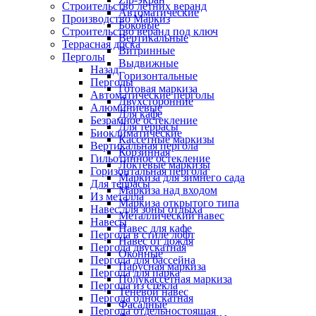
Строительство летних веранд
Автоматические
Производство Маркиз
Боковые
Строительство веранд под ключ
Вертикальные
Террасная доска
Витринные
Перголы
Выдвижные
Назад
Горизонтальные
Перголы
Готовая маркиза
Автоматические перголы
Двухсторонние
Алюминиевые
Для кафе
Безрамное остекление
Для террасы
Биоклиматические
Кассетные маркизы
Вертикальная пергола
Корзинная
Гильотинное остекление
Локтевые маркизы
Горизонтальная пергола
Маркиза для зимнего сада
Для террасы
Маркиза над входом
Из металла
Маркиза открытого типа
Навес для зоны отдыха
Металлический навес
Навесы
Навес для кафе
Пергола в стиле лофт
Навес от дождя
Пергола двускатная
Оконные
Пергола для бассейна
Парусная маркиза
Пергола для парка
Полукассетная маркиза
Пергола из стекла
Теневой навес
Пергола односкатная
Фасадные
Пергола отдельностоящая