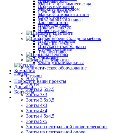
Пляжный зонт
Маркиза для зимнего сада
Подвесные зонты
Маркиза над входом
Раскладной зонт
Маркиза открытого типа
Стол с зонтом
Металлический навес
Торговый зонт
Навес для кафе
Показать ещё 20
Навес от дождя
Шезлонги
Оконные
Складная мебель
Парусная маркиза
Складные стулья
Полукассетная маркиза
Столы складные
Теневой навес
Перголы
Фасадные
Маркизы
Французские маркизы
Климатическое оборудование
Компания
Зонты
Отзывы
Назад
Новости и наши проекты
Зонты
Доставка
Зонты 2,5х2,5
Контакты
Зонты 3х3
Зонты 3,5х3,5
Зонты 4х3
Зонты 4х4
Зонты 4,5х4,5
Зонты 5х5
Зонты на центральной опоре телескопы
Зонты на центральной опоре