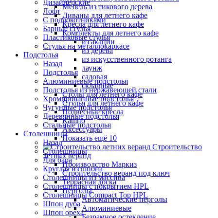
Дизайнерские
Мебель из тикового дерева
Лофт
Диваны для летнего кафе
С подлокотниками
Кресла для летнего кафе
Барные стулья
Комплекты для летнего кафе
Пластиковые стулья
из акации
Стулья на металлокаркасе
из дерева
Подстолья
из искусственного ротанга
Назад
лаунж
Подстолья
садовая
Алюминиевые подстолья
складные
Подстолья из нержавеющей стали
Столы для летнего кафе
Хромированные подстолья
Стулья для летнего кафе
Чугунные подстолья
Подвесные кресла
Деревянные подстолья
Кашпо
Стальные подстолья
Аксессуары
Столешницы
Показать ещё 10
Назад
Строительство
Столешницы
летних веранд
Для бара
Производство Маркиз
Круглая из шпона
Строительство веранд под ключ
Столешницы из массива
Террасная доска
Столешницы с покрытием HPL
Перголы
Столешницы Сompact Top HPL
Автоматические перголы
Шпон дуба
Алюминиевые
Шпон ореха
Безрамное остекление