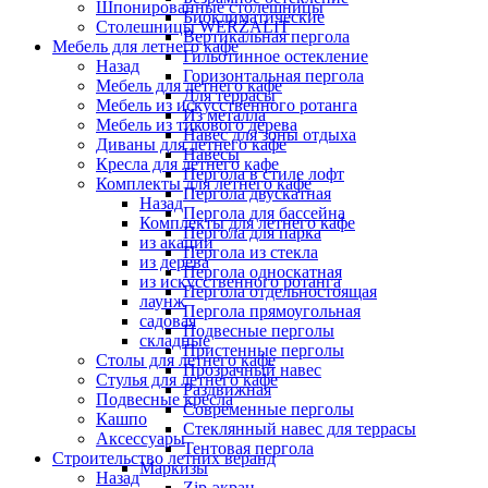
Шпонированные столешницы
Биоклиматические
Столешницы WERZALIT
Вертикальная пергола
Мебель для летнего кафе
Гильотинное остекление
Назад
Горизонтальная пергола
Мебель для летнего кафе
Для террасы
Мебель из искусственного ротанга
Из металла
Мебель из тикового дерева
Навес для зоны отдыха
Диваны для летнего кафе
Навесы
Кресла для летнего кафе
Пергола в стиле лофт
Комплекты для летнего кафе
Пергола двускатная
Назад
Пергола для бассейна
Комплекты для летнего кафе
Пергола для парка
из акации
Пергола из стекла
из дерева
Пергола односкатная
из искусственного ротанга
Пергола отдельностоящая
лаунж
Пергола прямоугольная
садовая
Подвесные перголы
складные
Пристенные перголы
Столы для летнего кафе
Прозрачный навес
Стулья для летнего кафе
Раздвижная
Подвесные кресла
Современные перголы
Кашпо
Стеклянный навес для террасы
Аксессуары
Тентовая пергола
Строительство летних веранд
Маркизы
Назад
Zip-экран