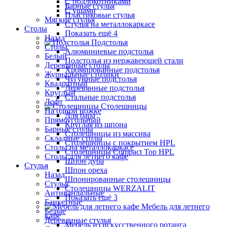
С подлокотниками
Барные стулья
С ушами
Пластиковые стулья
Мягкие стулья
Стулья на металлокаркасе
Столы
Показать ещё 4
Назад
Подстолья
Столы
Алюминиевые подстолья
Белый
Подстолья из нержавеющей стали
Деревянные столы
Хромированные подстолья
Журнальные столики
Чугунные подстолья
Квадратный
Деревянные подстолья
Круглый
Стальные подстолья
Лофт
Столешницы
На одной ножке
Для бара
Прямоугольный
Круглая из шпона
Барные столы
Столешницы из массива
Складные столы
Столешницы с покрытием HPL
Столы на металлокаркасе
Столешницы Сompact Top HPL
Столы для летнего кафе
Шпон дуба
Стулья
Шпон ореха
Назад
Шпонированные столешницы
Стулья
Столешницы WERZALIT
Антивандальные
Показать ещё 3
Банкетные
Мебель для летнего
Белые
кафе
Деревянные стулья
Мебель из искусственного ротанга