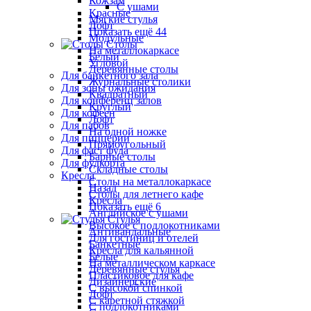
Кожзам
С ушами
Красные
Мягкие стулья
Лофт
Показать ещё 44
Модульные
Столы
На металлокаркасе
Белый
Угловой
Деревянные столы
Для банкетного зала
Журнальные столики
Для зоны ожидания
Квадратный
Для конференц залов
Круглый
Для кофеен
Лофт
Для пабов
На одной ножке
Для пиццерии
Прямоугольный
Для фаст фуда
Барные столы
Для фудкорта
Складные столы
Кресла
Столы на металлокаркасе
Назад
Столы для летнего кафе
Кресла
Показать ещё 6
Английское с ушами
Стулья
Высокое с подлокотниками
Антивандальные
Для гостиниц и отелей
Банкетные
Кресла для кальянной
Белые
На металлическом каркасе
Деревянные стулья
Пластиковое для кафе
Дизайнерские
С высокой спинкой
Лофт
С каретной стяжкой
С подлокотниками