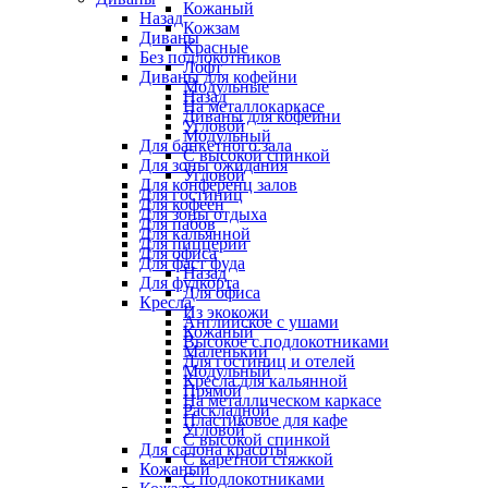
Кожаный
Назад
Кожзам
Диваны
Красные
Без подлокотников
Лофт
Диваны для кофейни
Модульные
Назад
На металлокаркасе
Диваны для кофейни
Угловой
Модульный
Для банкетного зала
С высокой спинкой
Для зоны ожидания
Угловой
Для конференц залов
Для гостиниц
Для кофеен
Для зоны отдыха
Для пабов
Для кальянной
Для пиццерии
Для офиса
Для фаст фуда
Назад
Для фудкорта
Для офиса
Кресла
Из экокожи
Английское с ушами
Кожаный
Высокое с подлокотниками
Маленький
Для гостиниц и отелей
Модульный
Кресла для кальянной
Прямой
На металлическом каркасе
Раскладной
Пластиковое для кафе
Угловой
С высокой спинкой
Для салона красоты
С каретной стяжкой
Кожаный
С подлокотниками