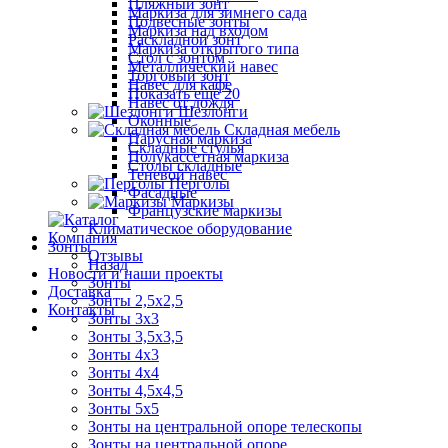
Пляжный зонт
Маркиза для зимнего сада
Подвесные зонты
Маркиза над входом
Раскладной зонт
Маркиза открытого типа
Стол с зонтом
Металлический навес
Торговый зонт
Навес для кафе
Показать ещё 20
Навес от дождя
Шезлонги
Оконные
Складная мебель
Парусная маркиза
Складные стулья
Полукассетная маркиза
Столы складные
Теневой навес
Перголы
Фасадные
Маркизы
Французские маркизы
Климатическое оборудование
Компания
Зонты
Отзывы
Назад
Новости и наши проекты
Зонты
Доставка
Зонты 2,5х2,5
Контакты
Зонты 3х3
Зонты 3,5х3,5
Зонты 4х3
Зонты 4х4
Зонты 4,5х4,5
Зонты 5х5
Зонты на центральной опоре телескопы
Зонты на центральной опоре