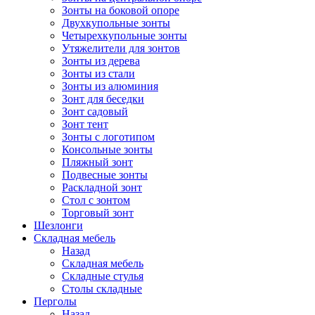
Зонты на боковой опоре
Двухкупольные зонты
Четырехкупольные зонты
Утяжелители для зонтов
Зонты из дерева
Зонты из стали
Зонты из алюминия
Зонт для беседки
Зонт садовый
Зонт тент
Зонты с логотипом
Консольные зонты
Пляжный зонт
Подвесные зонты
Раскладной зонт
Стол с зонтом
Торговый зонт
Шезлонги
Складная мебель
Назад
Складная мебель
Складные стулья
Столы складные
Перголы
Назад