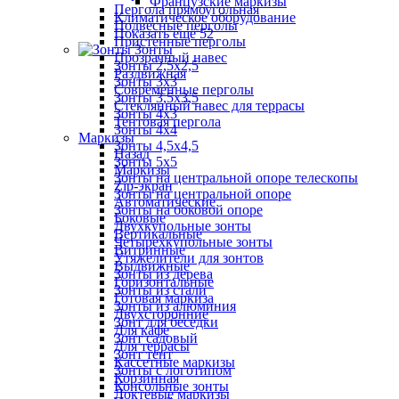
Французские маркизы
Пергола прямоугольная
Климатическое оборудование
Подвесные перголы
Показать ещё 52
Пристенные перголы
Зонты
Прозрачный навес
Зонты 2,5х2,5
Раздвижная
Зонты 3х3
Современные перголы
Зонты 3,5х3,5
Стеклянный навес для террасы
Зонты 4х3
Тентовая пергола
Зонты 4х4
Маркизы
Зонты 4,5х4,5
Назад
Зонты 5х5
Маркизы
Зонты на центральной опоре телескопы
Zip-экран
Зонты на центральной опоре
Автоматические
Зонты на боковой опоре
Боковые
Двухкупольные зонты
Вертикальные
Четырехкупольные зонты
Витринные
Утяжелители для зонтов
Выдвижные
Зонты из дерева
Горизонтальные
Зонты из стали
Готовая маркиза
Зонты из алюминия
Двухсторонние
Зонт для беседки
Для кафе
Зонт садовый
Для террасы
Зонт тент
Кассетные маркизы
Зонты с логотипом
Корзинная
Консольные зонты
Локтевые маркизы