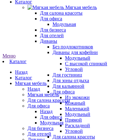
Каталог
Мягкая мебель
Для салона красоты
Для офиса
Модульная
Для бизнеса
Для отелей
Диваны
Без подлокотников
Диваны для кофейни
Меню
Модульный
Каталог
С высокой спинкой
Угловой
Назад
Для гостиниц
Каталог
Для зоны отдыха
Мягкая мебель
Для кальянной
Назад
Для офиса
Мягкая мебель
Из экокожи
Для салона красоты
Кожаный
Для офиса
Маленький
Назад
Модульный
Для офиса
Прямой
Модульная
Раскладной
Для бизнеса
Угловой
Для отелей
Для салона красоты
Диваны