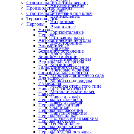
Строительство летних веранд
Автоматические
Производство Маркиз
Боковые
Строительство веранд под ключ
Вертикальные
Террасная доска
Витринные
Перголы
Выдвижные
Назад
Горизонтальные
Перголы
Готовая маркиза
Автоматические перголы
Двухсторонние
Алюминиевые
Для кафе
Безрамное остекление
Для террасы
Биоклиматические
Кассетные маркизы
Вертикальная пергола
Корзинная
Гильотинное остекление
Локтевые маркизы
Горизонтальная пергола
Маркиза для зимнего сада
Для террасы
Маркиза над входом
Из металла
Маркиза открытого типа
Навес для зоны отдыха
Металлический навес
Навесы
Навес для кафе
Пергола в стиле лофт
Навес от дождя
Пергола двускатная
Оконные
Пергола для бассейна
Парусная маркиза
Пергола для парка
Полукассетная маркиза
Пергола из стекла
Теневой навес
Пергола односкатная
Фасадные
Пергола отдельностоящая