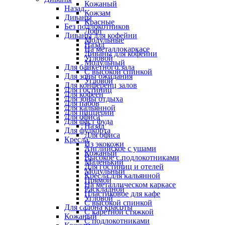
Кожаный
Назад
Кожзам
Диваны
Красные
Без подлокотников
Лофт
Диваны для кофейни
Модульные
Назад
На металлокаркасе
Диваны для кофейни
Угловой
Модульный
Для банкетного зала
С высокой спинкой
Для зоны ожидания
Угловой
Для конференц залов
Для гостиниц
Для кофеен
Для зоны отдыха
Для пабов
Для кальянной
Для пиццерии
Для офиса
Для фаст фуда
Назад
Для фудкорта
Для офиса
Кресла
Из экокожи
Английское с ушами
Кожаный
Высокое с подлокотниками
Маленький
Для гостиниц и отелей
Модульный
Кресла для кальянной
Прямой
На металлическом каркасе
Раскладной
Пластиковое для кафе
Угловой
С высокой спинкой
Для салона красоты
С каретной стяжкой
Кожаный
С подлокотниками