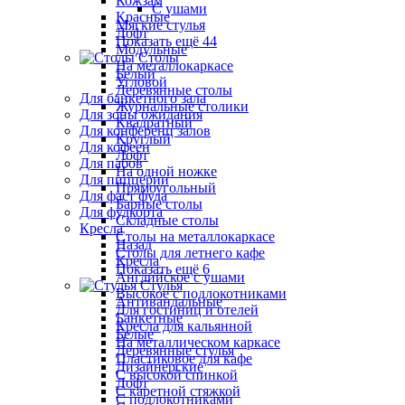
Кожзам
С ушами
Красные
Мягкие стулья
Лофт
Показать ещё 44
Модульные
Столы
На металлокаркасе
Белый
Угловой
Деревянные столы
Для банкетного зала
Журнальные столики
Для зоны ожидания
Квадратный
Для конференц залов
Круглый
Для кофеен
Лофт
Для пабов
На одной ножке
Для пиццерии
Прямоугольный
Для фаст фуда
Барные столы
Для фудкорта
Складные столы
Кресла
Столы на металлокаркасе
Назад
Столы для летнего кафе
Кресла
Показать ещё 6
Английское с ушами
Стулья
Высокое с подлокотниками
Антивандальные
Для гостиниц и отелей
Банкетные
Кресла для кальянной
Белые
На металлическом каркасе
Деревянные стулья
Пластиковое для кафе
Дизайнерские
С высокой спинкой
Лофт
С каретной стяжкой
С подлокотниками