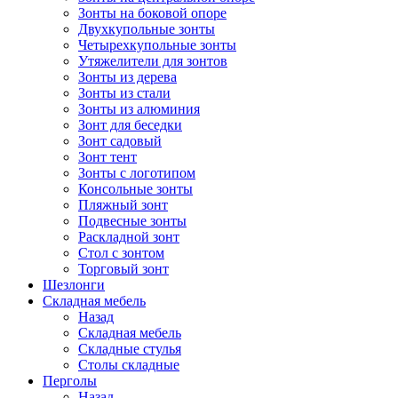
Зонты на боковой опоре
Двухкупольные зонты
Четырехкупольные зонты
Утяжелители для зонтов
Зонты из дерева
Зонты из стали
Зонты из алюминия
Зонт для беседки
Зонт садовый
Зонт тент
Зонты с логотипом
Консольные зонты
Пляжный зонт
Подвесные зонты
Раскладной зонт
Стол с зонтом
Торговый зонт
Шезлонги
Складная мебель
Назад
Складная мебель
Складные стулья
Столы складные
Перголы
Назад