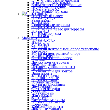
Французские маркизы
Пергола прямоугольная
Климатическое оборудование
Подвесные перголы
Показать ещё 52
Пристенные перголы
Зонты
Прозрачный навес
Зонты 2,5х2,5
Раздвижная
Зонты 3х3
Современные перголы
Зонты 3,5х3,5
Стеклянный навес для террасы
Зонты 4х3
Тентовая пергола
Зонты 4х4
Маркизы
Зонты 4,5х4,5
Назад
Зонты 5х5
Маркизы
Зонты на центральной опоре телескопы
Zip-экран
Зонты на центральной опоре
Автоматические
Зонты на боковой опоре
Боковые
Двухкупольные зонты
Вертикальные
Четырехкупольные зонты
Витринные
Утяжелители для зонтов
Выдвижные
Зонты из дерева
Горизонтальные
Зонты из стали
Готовая маркиза
Зонты из алюминия
Двухсторонние
Зонт для беседки
Для кафе
Зонт садовый
Для террасы
Зонт тент
Кассетные маркизы
Зонты с логотипом
Корзинная
Консольные зонты
Локтевые маркизы