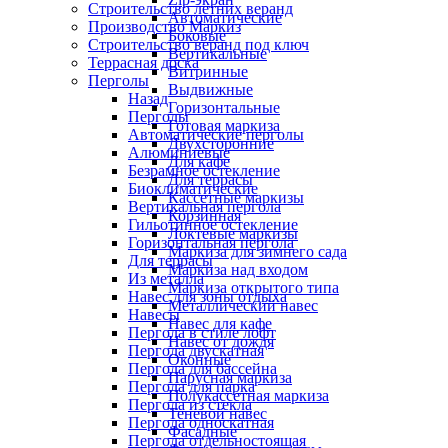
Строительство летних веранд
Автоматические
Производство Маркиз
Боковые
Строительство веранд под ключ
Вертикальные
Террасная доска
Витринные
Перголы
Выдвижные
Назад
Горизонтальные
Перголы
Готовая маркиза
Автоматические перголы
Двухсторонние
Алюминиевые
Для кафе
Безрамное остекление
Для террасы
Биоклиматические
Кассетные маркизы
Вертикальная пергола
Корзинная
Гильотинное остекление
Локтевые маркизы
Горизонтальная пергола
Маркиза для зимнего сада
Для террасы
Маркиза над входом
Из металла
Маркиза открытого типа
Навес для зоны отдыха
Металлический навес
Навесы
Навес для кафе
Пергола в стиле лофт
Навес от дождя
Пергола двускатная
Оконные
Пергола для бассейна
Парусная маркиза
Пергола для парка
Полукассетная маркиза
Пергола из стекла
Теневой навес
Пергола односкатная
Фасадные
Пергола отдельностоящая