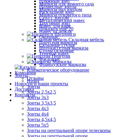
Пляжный зонт
Маркиза для зимнего сада
Подвесные зонты
Маркиза над входом
Раскладной зонт
Маркиза открытого типа
Стол с зонтом
Металлический навес
Торговый зонт
Навес для кафе
Показать ещё 20
Навес от дождя
Шезлонги
Оконные
Складная мебель
Парусная маркиза
Складные стулья
Полукассетная маркиза
Столы складные
Теневой навес
Перголы
Фасадные
Маркизы
Французские маркизы
Климатическое оборудование
Компания
Зонты
Отзывы
Назад
Новости и наши проекты
Зонты
Доставка
Зонты 2,5х2,5
Контакты
Зонты 3х3
Зонты 3,5х3,5
Зонты 4х3
Зонты 4х4
Зонты 4,5х4,5
Зонты 5х5
Зонты на центральной опоре телескопы
Зонты на центральной опоре