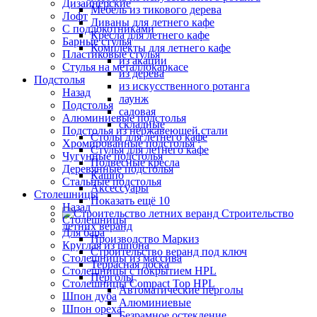
Дизайнерские
Мебель из тикового дерева
Лофт
Диваны для летнего кафе
С подлокотниками
Кресла для летнего кафе
Барные стулья
Комплекты для летнего кафе
Пластиковые стулья
из акации
Стулья на металлокаркасе
из дерева
Подстолья
из искусственного ротанга
Назад
лаунж
Подстолья
садовая
Алюминиевые подстолья
складные
Подстолья из нержавеющей стали
Столы для летнего кафе
Хромированные подстолья
Стулья для летнего кафе
Чугунные подстолья
Подвесные кресла
Деревянные подстолья
Кашпо
Стальные подстолья
Аксессуары
Столешницы
Показать ещё 10
Назад
Строительство
Столешницы
летних веранд
Для бара
Производство Маркиз
Круглая из шпона
Строительство веранд под ключ
Столешницы из массива
Террасная доска
Столешницы с покрытием HPL
Перголы
Столешницы Сompact Top HPL
Автоматические перголы
Шпон дуба
Алюминиевые
Шпон ореха
Безрамное остекление