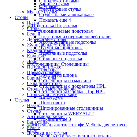
С подлокотниками
Барные стулья
С ушами
Пластиковые стулья
Мягкие стулья
Стулья на металлокаркасе
Столы
Показать ещё 4
Назад
Подстолья
Столы
Алюминиевые подстолья
Белый
Подстолья из нержавеющей стали
Деревянные столы
Хромированные подстолья
Журнальные столики
Чугунные подстолья
Квадратный
Деревянные подстолья
Круглый
Стальные подстолья
Лофт
Столешницы
На одной ножке
Для бара
Прямоугольный
Круглая из шпона
Барные столы
Столешницы из массива
Складные столы
Столешницы с покрытием HPL
Столы на металлокаркасе
Столешницы Сompact Top HPL
Столы для летнего кафе
Шпон дуба
Стулья
Шпон ореха
Назад
Шпонированные столешницы
Стулья
Столешницы WERZALIT
Антивандальные
Показать ещё 3
Банкетные
Мебель для летнего
Белые
кафе
Деревянные стулья
Мебель из искусственного ротанга