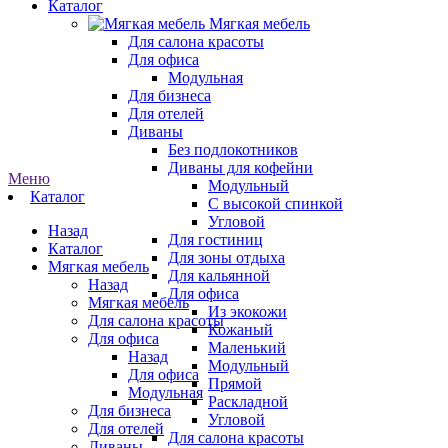
Каталог
Мягкая мебель
Для салона красоты
Для офиса
Модульная
Для бизнеса
Для отелей
Диваны
Без подлокотников
Диваны для кофейни
Меню
Модульный
Каталог
С высокой спинкой
Угловой
Назад
Для гостиниц
Каталог
Для зоны отдыха
Мягкая мебель
Для кальянной
Назад
Для офиса
Мягкая мебель
Из экокожи
Для салона красоты
Кожаный
Для офиса
Маленький
Назад
Модульный
Для офиса
Прямой
Модульная
Раскладной
Для бизнеса
Угловой
Для отелей
Для салона красоты
Диваны