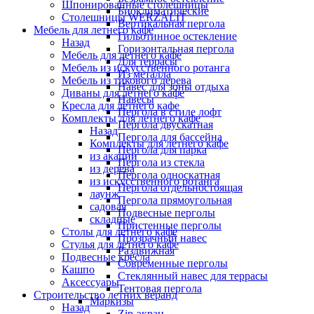
Шпонированные столешницы
Биоклиматические
Столешницы WERZALIT
Вертикальная пергола
Мебель для летнего кафе
Гильотинное остекление
Назад
Горизонтальная пергола
Мебель для летнего кафе
Для террасы
Мебель из искусственного ротанга
Из металла
Мебель из тикового дерева
Навес для зоны отдыха
Диваны для летнего кафе
Навесы
Кресла для летнего кафе
Пергола в стиле лофт
Комплекты для летнего кафе
Пергола двускатная
Назад
Пергола для бассейна
Комплекты для летнего кафе
Пергола для парка
из акации
Пергола из стекла
из дерева
Пергола односкатная
из искусственного ротанга
Пергола отдельностоящая
лаунж
Пергола прямоугольная
садовая
Подвесные перголы
складные
Пристенные перголы
Столы для летнего кафе
Прозрачный навес
Стулья для летнего кафе
Раздвижная
Подвесные кресла
Современные перголы
Кашпо
Стеклянный навес для террасы
Аксессуары
Тентовая пергола
Строительство летних веранд
Маркизы
Назад
Zip-экран