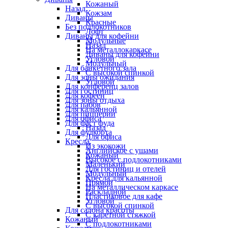
Кожаный
Назад
Кожзам
Диваны
Красные
Без подлокотников
Лофт
Диваны для кофейни
Модульные
Назад
На металлокаркасе
Диваны для кофейни
Угловой
Модульный
Для банкетного зала
С высокой спинкой
Для зоны ожидания
Угловой
Для конференц залов
Для гостиниц
Для кофеен
Для зоны отдыха
Для пабов
Для кальянной
Для пиццерии
Для офиса
Для фаст фуда
Назад
Для фудкорта
Для офиса
Кресла
Из экокожи
Английское с ушами
Кожаный
Высокое с подлокотниками
Маленький
Для гостиниц и отелей
Модульный
Кресла для кальянной
Прямой
На металлическом каркасе
Раскладной
Пластиковое для кафе
Угловой
С высокой спинкой
Для салона красоты
С каретной стяжкой
Кожаный
С подлокотниками