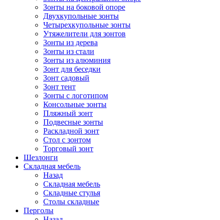
Зонты на боковой опоре
Двухкупольные зонты
Четырехкупольные зонты
Утяжелители для зонтов
Зонты из дерева
Зонты из стали
Зонты из алюминия
Зонт для беседки
Зонт садовый
Зонт тент
Зонты с логотипом
Консольные зонты
Пляжный зонт
Подвесные зонты
Раскладной зонт
Стол с зонтом
Торговый зонт
Шезлонги
Складная мебель
Назад
Складная мебель
Складные стулья
Столы складные
Перголы
Назад