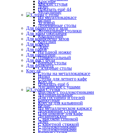
Красные
Мягкие стулья
Лофт
Показать ещё 44
Модульные
Столы
На металлокаркасе
Белый
Угловой
Деревянные столы
Для банкетного зала
Журнальные столики
Для зоны ожидания
Квадратный
Для конференц залов
Круглый
Для кофеен
Лофт
Для пабов
На одной ножке
Для пиццерии
Прямоугольный
Для фаст фуда
Барные столы
Для фудкорта
Складные столы
Кресла
Столы на металлокаркасе
Назад
Столы для летнего кафе
Кресла
Показать ещё 6
Английское с ушами
Стулья
Высокое с подлокотниками
Антивандальные
Для гостиниц и отелей
Банкетные
Кресла для кальянной
Белые
На металлическом каркасе
Деревянные стулья
Пластиковое для кафе
Дизайнерские
С высокой спинкой
Лофт
С каретной стяжкой
С подлокотниками
С подлокотниками
Барные стулья