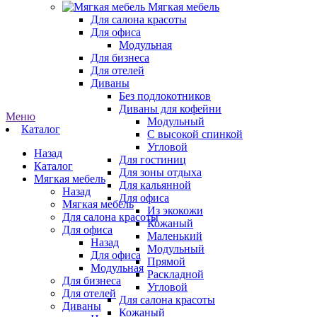
Мягкая мебель
Для салона красоты
Для офиса
Модульная
Для бизнеса
Для отелей
Диваны
Без подлокотников
Диваны для кофейни
Меню
Модульный
Каталог
С высокой спинкой
Угловой
Назад
Для гостиниц
Каталог
Для зоны отдыха
Мягкая мебель
Для кальянной
Назад
Для офиса
Мягкая мебель
Из экокожи
Для салона красоты
Кожаный
Для офиса
Маленький
Назад
Модульный
Для офиса
Прямой
Модульная
Раскладной
Для бизнеса
Угловой
Для отелей
Для салона красоты
Диваны
Кожаный