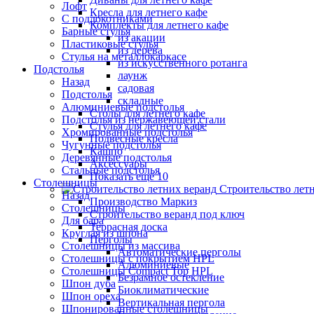
Лофт
Кресла для летнего кафе
С подлокотниками
Комплекты для летнего кафе
Барные стулья
из акации
Пластиковые стулья
из дерева
Стулья на металлокаркасе
из искусственного ротанга
Подстолья
лаунж
Назад
садовая
Подстолья
складные
Алюминиевые подстолья
Столы для летнего кафе
Подстолья из нержавеющей стали
Стулья для летнего кафе
Хромированные подстолья
Подвесные кресла
Чугунные подстолья
Кашпо
Деревянные подстолья
Аксессуары
Стальные подстолья
Показать ещё 10
Столешницы
Строительство лет
Назад
Производство Маркиз
Столешницы
Строительство веранд под ключ
Для бара
Террасная доска
Круглая из шпона
Перголы
Столешницы из массива
Автоматические перголы
Столешницы с покрытием HPL
Алюминиевые
Столешницы Сompact Top HPL
Безрамное остекление
Шпон дуба
Биоклиматические
Шпон ореха
Вертикальная пергола
Шпонированные столешницы