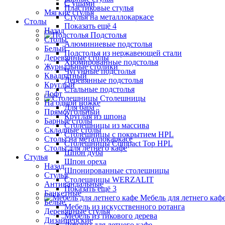
С ушами
Пластиковые стулья
Мягкие стулья
Стулья на металлокаркасе
Столы
Показать ещё 4
Назад
Подстолья
Столы
Алюминиевые подстолья
Белый
Подстолья из нержавеющей стали
Деревянные столы
Хромированные подстолья
Журнальные столики
Чугунные подстолья
Квадратный
Деревянные подстолья
Круглый
Стальные подстолья
Лофт
Столешницы
На одной ножке
Для бара
Прямоугольный
Круглая из шпона
Барные столы
Столешницы из массива
Складные столы
Столешницы с покрытием HPL
Столы на металлокаркасе
Столешницы Сompact Top HPL
Столы для летнего кафе
Шпон дуба
Стулья
Шпон ореха
Назад
Шпонированные столешницы
Стулья
Столешницы WERZALIT
Антивандальные
Показать ещё 3
Банкетные
Мебель для летнего каф
Белые
Мебель из искусственного ротанга
Деревянные стулья
Мебель из тикового дерева
Дизайнерские
Диваны для летнего кафе