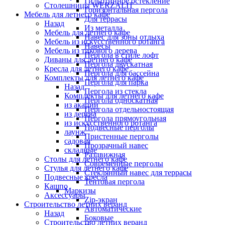
Гильотинное остекление
Столешницы WERZALIT
Горизонтальная пергола
Мебель для летнего кафе
Для террасы
Назад
Из металла
Мебель для летнего кафе
Навес для зоны отдыха
Мебель из искусственного ротанга
Навесы
Мебель из тикового дерева
Пергола в стиле лофт
Диваны для летнего кафе
Пергола двускатная
Кресла для летнего кафе
Пергола для бассейна
Комплекты для летнего кафе
Пергола для парка
Назад
Пергола из стекла
Комплекты для летнего кафе
Пергола односкатная
из акации
Пергола отдельностоящая
из дерева
Пергола прямоугольная
из искусственного ротанга
Подвесные перголы
лаунж
Пристенные перголы
садовая
Прозрачный навес
складные
Раздвижная
Столы для летнего кафе
Современные перголы
Стулья для летнего кафе
Стеклянный навес для террасы
Подвесные кресла
Тентовая пергола
Кашпо
Маркизы
Аксессуары
Zip-экран
Строительство летних веранд
Автоматические
Назад
Боковые
Строительство летних веранд