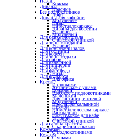
Назад
Кожзам
Диваны
Красные
Без подлокотников
Лофт
Диваны для кофейни
Модульные
Назад
На металлокаркасе
Диваны для кофейни
Угловой
Модульный
Для банкетного зала
С высокой спинкой
Для зоны ожидания
Угловой
Для конференц залов
Для гостиниц
Для кофеен
Для зоны отдыха
Для пабов
Для кальянной
Для пиццерии
Для офиса
Для фаст фуда
Назад
Для фудкорта
Для офиса
Кресла
Из экокожи
Английское с ушами
Кожаный
Высокое с подлокотниками
Маленький
Для гостиниц и отелей
Модульный
Кресла для кальянной
Прямой
На металлическом каркасе
Раскладной
Пластиковое для кафе
Угловой
С высокой спинкой
Для салона красоты
С каретной стяжкой
Кожаный
С подлокотниками
Кожзам
С ушами