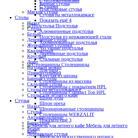
С подлокотниками
Барные стулья
С ушами
Пластиковые стулья
Мягкие стулья
Стулья на металлокаркасе
Столы
Показать ещё 4
Назад
Подстолья
Столы
Алюминиевые подстолья
Белый
Подстолья из нержавеющей стали
Деревянные столы
Хромированные подстолья
Журнальные столики
Чугунные подстолья
Квадратный
Деревянные подстолья
Круглый
Стальные подстолья
Лофт
Столешницы
На одной ножке
Для бара
Прямоугольный
Круглая из шпона
Барные столы
Столешницы из массива
Складные столы
Столешницы с покрытием HPL
Столы на металлокаркасе
Столешницы Сompact Top HPL
Столы для летнего кафе
Шпон дуба
Стулья
Шпон ореха
Назад
Шпонированные столешницы
Стулья
Столешницы WERZALIT
Антивандальные
Показать ещё 3
Банкетные
Мебель для летнего
Белые
кафе
Деревянные стулья
Мебель из искусственного ротанга