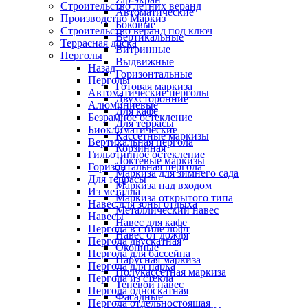
Строительство летних веранд
Автоматические
Производство Маркиз
Боковые
Строительство веранд под ключ
Вертикальные
Террасная доска
Витринные
Перголы
Выдвижные
Назад
Горизонтальные
Перголы
Готовая маркиза
Автоматические перголы
Двухсторонние
Алюминиевые
Для кафе
Безрамное остекление
Для террасы
Биоклиматические
Кассетные маркизы
Вертикальная пергола
Корзинная
Гильотинное остекление
Локтевые маркизы
Горизонтальная пергола
Маркиза для зимнего сада
Для террасы
Маркиза над входом
Из металла
Маркиза открытого типа
Навес для зоны отдыха
Металлический навес
Навесы
Навес для кафе
Пергола в стиле лофт
Навес от дождя
Пергола двускатная
Оконные
Пергола для бассейна
Парусная маркиза
Пергола для парка
Полукассетная маркиза
Пергола из стекла
Теневой навес
Пергола односкатная
Фасадные
Пергола отдельностоящая