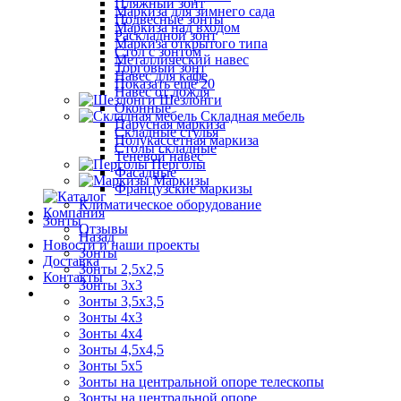
Пляжный зонт
Маркиза для зимнего сада
Подвесные зонты
Маркиза над входом
Раскладной зонт
Маркиза открытого типа
Стол с зонтом
Металлический навес
Торговый зонт
Навес для кафе
Показать ещё 20
Навес от дождя
Шезлонги
Оконные
Складная мебель
Парусная маркиза
Складные стулья
Полукассетная маркиза
Столы складные
Теневой навес
Перголы
Фасадные
Маркизы
Французские маркизы
Климатическое оборудование
Компания
Зонты
Отзывы
Назад
Новости и наши проекты
Зонты
Доставка
Зонты 2,5х2,5
Контакты
Зонты 3х3
Зонты 3,5х3,5
Зонты 4х3
Зонты 4х4
Зонты 4,5х4,5
Зонты 5х5
Зонты на центральной опоре телескопы
Зонты на центральной опоре