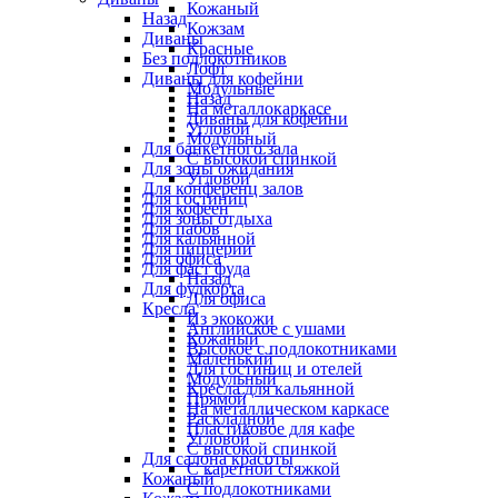
Кожаный
Назад
Кожзам
Диваны
Красные
Без подлокотников
Лофт
Диваны для кофейни
Модульные
Назад
На металлокаркасе
Диваны для кофейни
Угловой
Модульный
Для банкетного зала
С высокой спинкой
Для зоны ожидания
Угловой
Для конференц залов
Для гостиниц
Для кофеен
Для зоны отдыха
Для пабов
Для кальянной
Для пиццерии
Для офиса
Для фаст фуда
Назад
Для фудкорта
Для офиса
Кресла
Из экокожи
Английское с ушами
Кожаный
Высокое с подлокотниками
Маленький
Для гостиниц и отелей
Модульный
Кресла для кальянной
Прямой
На металлическом каркасе
Раскладной
Пластиковое для кафе
Угловой
С высокой спинкой
Для салона красоты
С каретной стяжкой
Кожаный
С подлокотниками