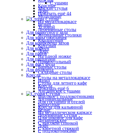
Кожзам
С ушами
Красные
Мягкие стулья
Лофт
Показать ещё 44
Модульные
Столы
На металлокаркасе
Белый
Угловой
Деревянные столы
Для банкетного зала
Журнальные столики
Для зоны ожидания
Квадратный
Для конференц залов
Круглый
Для кофеен
Лофт
Для пабов
На одной ножке
Для пиццерии
Прямоугольный
Для фаст фуда
Барные столы
Для фудкорта
Складные столы
Кресла
Столы на металлокаркасе
Назад
Столы для летнего кафе
Кресла
Показать ещё 6
Английское с ушами
Стулья
Высокое с подлокотниками
Антивандальные
Для гостиниц и отелей
Банкетные
Кресла для кальянной
Белые
На металлическом каркасе
Деревянные стулья
Пластиковое для кафе
Дизайнерские
С высокой спинкой
Лофт
С каретной стяжкой
С подлокотниками