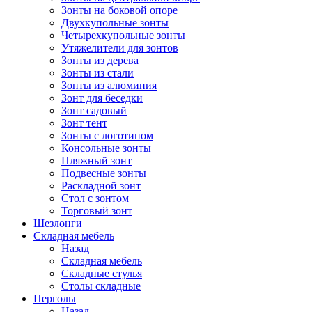
Зонты на боковой опоре
Двухкупольные зонты
Четырехкупольные зонты
Утяжелители для зонтов
Зонты из дерева
Зонты из стали
Зонты из алюминия
Зонт для беседки
Зонт садовый
Зонт тент
Зонты с логотипом
Консольные зонты
Пляжный зонт
Подвесные зонты
Раскладной зонт
Стол с зонтом
Торговый зонт
Шезлонги
Складная мебель
Назад
Складная мебель
Складные стулья
Столы складные
Перголы
Назад