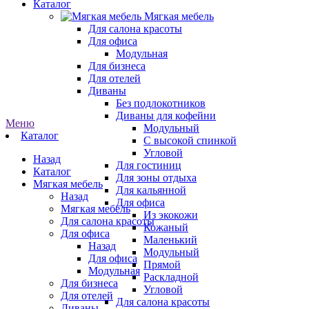
Каталог
Мягкая мебель
Для салона красоты
Для офиса
Модульная
Для бизнеса
Для отелей
Диваны
Без подлокотников
Диваны для кофейни
Меню
Модульный
Каталог
С высокой спинкой
Угловой
Назад
Для гостиниц
Каталог
Для зоны отдыха
Мягкая мебель
Для кальянной
Назад
Для офиса
Мягкая мебель
Из экокожи
Для салона красоты
Кожаный
Для офиса
Маленький
Назад
Модульный
Для офиса
Прямой
Модульная
Раскладной
Для бизнеса
Угловой
Для отелей
Для салона красоты
Диваны