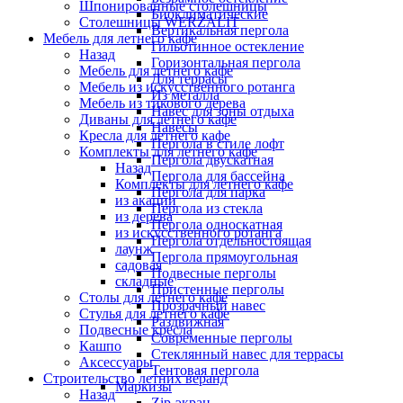
Шпонированные столешницы
Биоклиматические
Столешницы WERZALIT
Вертикальная пергола
Мебель для летнего кафе
Гильотинное остекление
Назад
Горизонтальная пергола
Мебель для летнего кафе
Для террасы
Мебель из искусственного ротанга
Из металла
Мебель из тикового дерева
Навес для зоны отдыха
Диваны для летнего кафе
Навесы
Кресла для летнего кафе
Пергола в стиле лофт
Комплекты для летнего кафе
Пергола двускатная
Назад
Пергола для бассейна
Комплекты для летнего кафе
Пергола для парка
из акации
Пергола из стекла
из дерева
Пергола односкатная
из искусственного ротанга
Пергола отдельностоящая
лаунж
Пергола прямоугольная
садовая
Подвесные перголы
складные
Пристенные перголы
Столы для летнего кафе
Прозрачный навес
Стулья для летнего кафе
Раздвижная
Подвесные кресла
Современные перголы
Кашпо
Стеклянный навес для террасы
Аксессуары
Тентовая пергола
Строительство летних веранд
Маркизы
Назад
Zip-экран