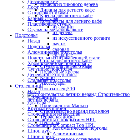
Дизайнерские
Мебель из тикового дерева
Лофт
Диваны для летнего кафе
С подлокотниками
Кресла для летнего кафе
Барные стулья
Комплекты для летнего кафе
Пластиковые стулья
из акации
Стулья на металлокаркасе
из дерева
Подстолья
из искусственного ротанга
Назад
лаунж
Подстолья
садовая
Алюминиевые подстолья
складные
Подстолья из нержавеющей стали
Столы для летнего кафе
Хромированные подстолья
Стулья для летнего кафе
Чугунные подстолья
Подвесные кресла
Деревянные подстолья
Кашпо
Стальные подстолья
Аксессуары
Столешницы
Показать ещё 10
Назад
Строительство
Столешницы
летних веранд
Для бара
Производство Маркиз
Круглая из шпона
Строительство веранд под ключ
Столешницы из массива
Террасная доска
Столешницы с покрытием HPL
Перголы
Столешницы Сompact Top HPL
Автоматические перголы
Шпон дуба
Алюминиевые
Шпон ореха
Безрамное остекление