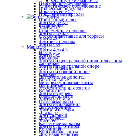
Французские маркизы
Пергола прямоугольная
Климатическое оборудование
Подвесные перголы
Показать ещё 52
Пристенные перголы
Зонты
Прозрачный навес
Зонты 2,5х2,5
Раздвижная
Зонты 3х3
Современные перголы
Зонты 3,5х3,5
Стеклянный навес для террасы
Зонты 4х3
Тентовая пергола
Зонты 4х4
Маркизы
Зонты 4,5х4,5
Назад
Зонты 5х5
Маркизы
Зонты на центральной опоре телескопы
Zip-экран
Зонты на центральной опоре
Автоматические
Зонты на боковой опоре
Боковые
Двухкупольные зонты
Вертикальные
Четырехкупольные зонты
Витринные
Утяжелители для зонтов
Выдвижные
Зонты из дерева
Горизонтальные
Зонты из стали
Готовая маркиза
Зонты из алюминия
Двухсторонние
Зонт для беседки
Для кафе
Зонт садовый
Для террасы
Зонт тент
Кассетные маркизы
Зонты с логотипом
Корзинная
Консольные зонты
Локтевые маркизы