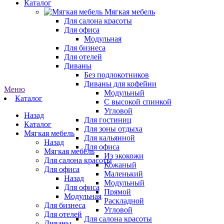
Каталог
Мягкая мебель
Для салона красоты
Для офиса
Модульная
Для бизнеса
Для отелей
Диваны
Без подлокотников
Диваны для кофейни
Меню
Модульный
Каталог
С высокой спинкой
Угловой
Назад
Для гостиниц
Каталог
Для зоны отдыха
Мягкая мебель
Для кальянной
Назад
Для офиса
Мягкая мебель
Из экокожи
Для салона красоты
Кожаный
Для офиса
Маленький
Назад
Модульный
Для офиса
Прямой
Модульная
Раскладной
Для бизнеса
Угловой
Для отелей
Для салона красоты
Диваны