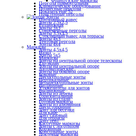
Французские маркизы
Пергола прямоугольная
Климатическое оборудование
Подвесные перголы
Показать ещё 52
Пристенные перголы
Зонты
Прозрачный навес
Зонты 2,5х2,5
Раздвижная
Зонты 3х3
Современные перголы
Зонты 3,5х3,5
Стеклянный навес для террасы
Зонты 4х3
Тентовая пергола
Зонты 4х4
Маркизы
Зонты 4,5х4,5
Назад
Зонты 5х5
Маркизы
Зонты на центральной опоре телескопы
Zip-экран
Зонты на центральной опоре
Автоматические
Зонты на боковой опоре
Боковые
Двухкупольные зонты
Вертикальные
Четырехкупольные зонты
Витринные
Утяжелители для зонтов
Выдвижные
Зонты из дерева
Горизонтальные
Зонты из стали
Готовая маркиза
Зонты из алюминия
Двухсторонние
Зонт для беседки
Для кафе
Зонт садовый
Для террасы
Зонт тент
Кассетные маркизы
Зонты с логотипом
Корзинная
Консольные зонты
Локтевые маркизы