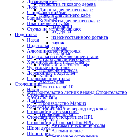
Дизайнерские
Мебель из тикового дерева
Лофт
Диваны для летнего кафе
С подлокотниками
Кресла для летнего кафе
Барные стулья
Комплекты для летнего кафе
Пластиковые стулья
из акации
Стулья на металлокаркасе
из дерева
Подстолья
из искусственного ротанга
Назад
лаунж
Подстолья
садовая
Алюминиевые подстолья
складные
Подстолья из нержавеющей стали
Столы для летнего кафе
Хромированные подстолья
Стулья для летнего кафе
Чугунные подстолья
Подвесные кресла
Деревянные подстолья
Кашпо
Стальные подстолья
Аксессуары
Столешницы
Показать ещё 10
Назад
Строительство
Столешницы
летних веранд
Для бара
Производство Маркиз
Круглая из шпона
Строительство веранд под ключ
Столешницы из массива
Террасная доска
Столешницы с покрытием HPL
Перголы
Столешницы Сompact Top HPL
Автоматические перголы
Шпон дуба
Алюминиевые
Шпон ореха
Безрамное остекление