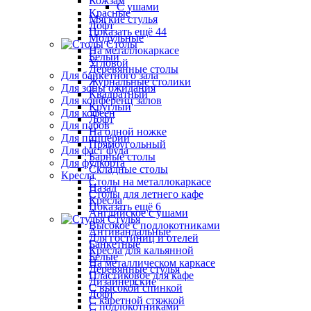
Кожзам
С ушами
Красные
Мягкие стулья
Лофт
Показать ещё 44
Модульные
Столы
На металлокаркасе
Белый
Угловой
Деревянные столы
Для банкетного зала
Журнальные столики
Для зоны ожидания
Квадратный
Для конференц залов
Круглый
Для кофеен
Лофт
Для пабов
На одной ножке
Для пиццерии
Прямоугольный
Для фаст фуда
Барные столы
Для фудкорта
Складные столы
Кресла
Столы на металлокаркасе
Назад
Столы для летнего кафе
Кресла
Показать ещё 6
Английское с ушами
Стулья
Высокое с подлокотниками
Антивандальные
Для гостиниц и отелей
Банкетные
Кресла для кальянной
Белые
На металлическом каркасе
Деревянные стулья
Пластиковое для кафе
Дизайнерские
С высокой спинкой
Лофт
С каретной стяжкой
С подлокотниками