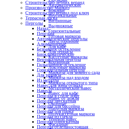
Строительство летних веранд
Автоматические
Производство Маркиз
Боковые
Строительство веранд под ключ
Вертикальные
Террасная доска
Витринные
Перголы
Выдвижные
Назад
Горизонтальные
Перголы
Готовая маркиза
Автоматические перголы
Двухсторонние
Алюминиевые
Для кафе
Безрамное остекление
Для террасы
Биоклиматические
Кассетные маркизы
Вертикальная пергола
Корзинная
Гильотинное остекление
Локтевые маркизы
Горизонтальная пергола
Маркиза для зимнего сада
Для террасы
Маркиза над входом
Из металла
Маркиза открытого типа
Навес для зоны отдыха
Металлический навес
Навесы
Навес для кафе
Пергола в стиле лофт
Навес от дождя
Пергола двускатная
Оконные
Пергола для бассейна
Парусная маркиза
Пергола для парка
Полукассетная маркиза
Пергола из стекла
Теневой навес
Пергола односкатная
Фасадные
Пергола отдельностоящая