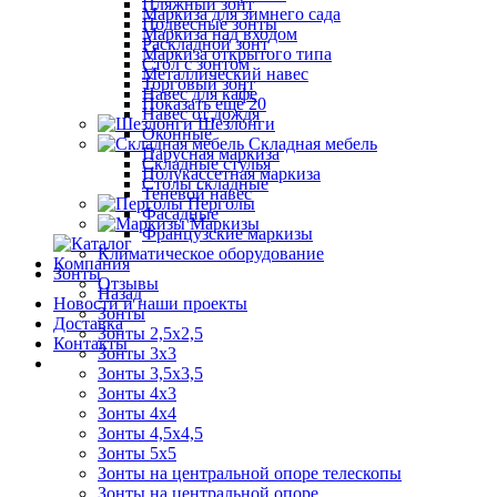
Пляжный зонт
Маркиза для зимнего сада
Подвесные зонты
Маркиза над входом
Раскладной зонт
Маркиза открытого типа
Стол с зонтом
Металлический навес
Торговый зонт
Навес для кафе
Показать ещё 20
Навес от дождя
Шезлонги
Оконные
Складная мебель
Парусная маркиза
Складные стулья
Полукассетная маркиза
Столы складные
Теневой навес
Перголы
Фасадные
Маркизы
Французские маркизы
Климатическое оборудование
Компания
Зонты
Отзывы
Назад
Новости и наши проекты
Зонты
Доставка
Зонты 2,5х2,5
Контакты
Зонты 3х3
Зонты 3,5х3,5
Зонты 4х3
Зонты 4х4
Зонты 4,5х4,5
Зонты 5х5
Зонты на центральной опоре телескопы
Зонты на центральной опоре