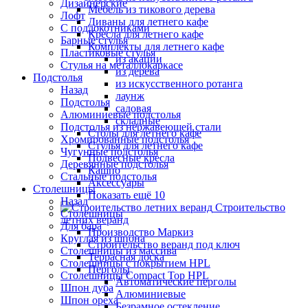
Дизайнерские
Мебель из тикового дерева
Лофт
Диваны для летнего кафе
С подлокотниками
Кресла для летнего кафе
Барные стулья
Комплекты для летнего кафе
Пластиковые стулья
из акации
Стулья на металлокаркасе
из дерева
Подстолья
из искусственного ротанга
Назад
лаунж
Подстолья
садовая
Алюминиевые подстолья
складные
Подстолья из нержавеющей стали
Столы для летнего кафе
Хромированные подстолья
Стулья для летнего кафе
Чугунные подстолья
Подвесные кресла
Деревянные подстолья
Кашпо
Стальные подстолья
Аксессуары
Столешницы
Показать ещё 10
Назад
Строительство
Столешницы
летних веранд
Для бара
Производство Маркиз
Круглая из шпона
Строительство веранд под ключ
Столешницы из массива
Террасная доска
Столешницы с покрытием HPL
Перголы
Столешницы Сompact Top HPL
Автоматические перголы
Шпон дуба
Алюминиевые
Шпон ореха
Безрамное остекление