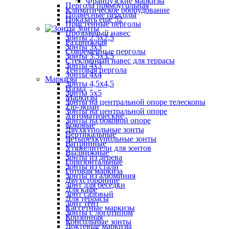
Французские маркизы
Пергола прямоугольная
Климатическое оборудование
Подвесные перголы
Показать ещё 52
Пристенные перголы
Зонты
Прозрачный навес
Зонты 2,5х2,5
Раздвижная
Зонты 3х3
Современные перголы
Зонты 3,5х3,5
Стеклянный навес для террасы
Зонты 4х3
Тентовая пергола
Зонты 4х4
Маркизы
Зонты 4,5х4,5
Назад
Зонты 5х5
Маркизы
Зонты на центральной опоре телескопы
Zip-экран
Зонты на центральной опоре
Автоматические
Зонты на боковой опоре
Боковые
Двухкупольные зонты
Вертикальные
Четырехкупольные зонты
Витринные
Утяжелители для зонтов
Выдвижные
Зонты из дерева
Горизонтальные
Зонты из стали
Готовая маркиза
Зонты из алюминия
Двухсторонние
Зонт для беседки
Для кафе
Зонт садовый
Для террасы
Зонт тент
Кассетные маркизы
Зонты с логотипом
Корзинная
Консольные зонты
Локтевые маркизы