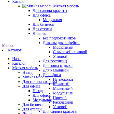
Каталог
Мягкая мебель
Для салона красоты
Для офиса
Модульная
Для бизнеса
Для отелей
Диваны
Без подлокотников
Диваны для кофейни
Меню
Модульный
Каталог
С высокой спинкой
Угловой
Назад
Для гостиниц
Каталог
Для зоны отдыха
Мягкая мебель
Для кальянной
Назад
Для офиса
Мягкая мебель
Из экокожи
Для салона красоты
Кожаный
Для офиса
Маленький
Назад
Модульный
Для офиса
Прямой
Модульная
Раскладной
Для бизнеса
Угловой
Для отелей
Для салона красоты
Диваны