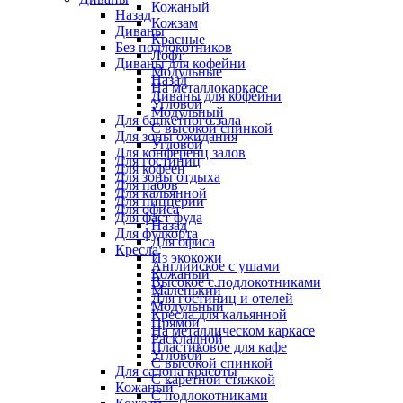
Кожаный
Назад
Кожзам
Диваны
Красные
Без подлокотников
Лофт
Диваны для кофейни
Модульные
Назад
На металлокаркасе
Диваны для кофейни
Угловой
Модульный
Для банкетного зала
С высокой спинкой
Для зоны ожидания
Угловой
Для конференц залов
Для гостиниц
Для кофеен
Для зоны отдыха
Для пабов
Для кальянной
Для пиццерии
Для офиса
Для фаст фуда
Назад
Для фудкорта
Для офиса
Кресла
Из экокожи
Английское с ушами
Кожаный
Высокое с подлокотниками
Маленький
Для гостиниц и отелей
Модульный
Кресла для кальянной
Прямой
На металлическом каркасе
Раскладной
Пластиковое для кафе
Угловой
С высокой спинкой
Для салона красоты
С каретной стяжкой
Кожаный
С подлокотниками