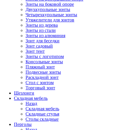
Зонты на боковой опоре
Двухкупольные зонты
Четырехкупольные зонты
Утяжелители для зонтов
Зонты из дерева
Зонты из стали
Зонты из алюминия
Зонт для беседки
Зонт садовый
Зонт тент
Зонты с логотипом
Консольные зонты
Пляжный зонт
Подвесные зонты
Раскладной зонт
Стол с зонтом
Торговый зонт
Шезлонги
Складная мебель
Назад
Складная мебель
Складные стулья
Столы складные
Перголы
Назад