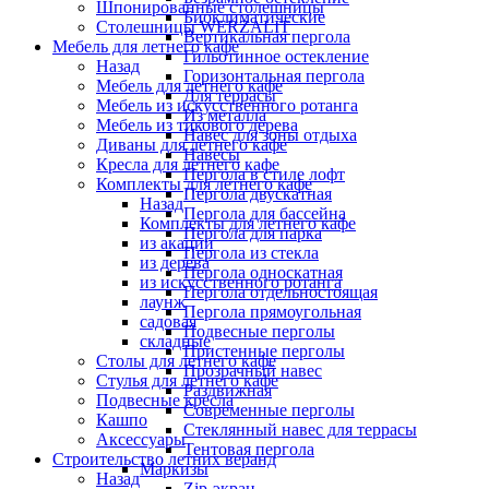
Шпонированные столешницы
Биоклиматические
Столешницы WERZALIT
Вертикальная пергола
Мебель для летнего кафе
Гильотинное остекление
Назад
Горизонтальная пергола
Мебель для летнего кафе
Для террасы
Мебель из искусственного ротанга
Из металла
Мебель из тикового дерева
Навес для зоны отдыха
Диваны для летнего кафе
Навесы
Кресла для летнего кафе
Пергола в стиле лофт
Комплекты для летнего кафе
Пергола двускатная
Назад
Пергола для бассейна
Комплекты для летнего кафе
Пергола для парка
из акации
Пергола из стекла
из дерева
Пергола односкатная
из искусственного ротанга
Пергола отдельностоящая
лаунж
Пергола прямоугольная
садовая
Подвесные перголы
складные
Пристенные перголы
Столы для летнего кафе
Прозрачный навес
Стулья для летнего кафе
Раздвижная
Подвесные кресла
Современные перголы
Кашпо
Стеклянный навес для террасы
Аксессуары
Тентовая пергола
Строительство летних веранд
Маркизы
Назад
Zip-экран