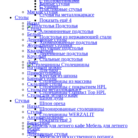
С подлокотниками
Барные стулья
С ушами
Пластиковые стулья
Мягкие стулья
Стулья на металлокаркасе
Столы
Показать ещё 4
Назад
Подстолья
Столы
Алюминиевые подстолья
Белый
Подстолья из нержавеющей стали
Деревянные столы
Хромированные подстолья
Журнальные столики
Чугунные подстолья
Квадратный
Деревянные подстолья
Круглый
Стальные подстолья
Лофт
Столешницы
На одной ножке
Для бара
Прямоугольный
Круглая из шпона
Барные столы
Столешницы из массива
Складные столы
Столешницы с покрытием HPL
Столы на металлокаркасе
Столешницы Сompact Top HPL
Столы для летнего кафе
Шпон дуба
Стулья
Шпон ореха
Назад
Шпонированные столешницы
Стулья
Столешницы WERZALIT
Антивандальные
Показать ещё 3
Банкетные
Мебель для летнего
Белые
кафе
Деревянные стулья
Мебель из искусственного ротанга