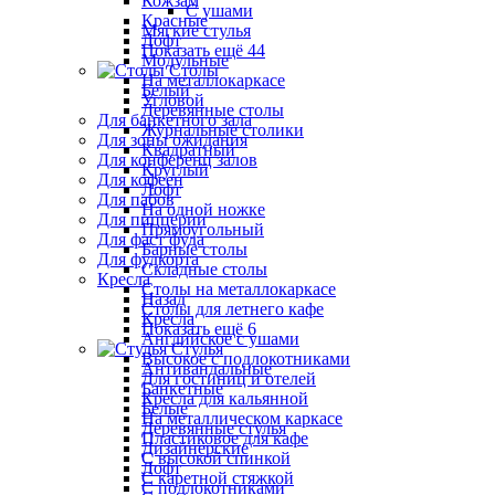
Кожзам
С ушами
Красные
Мягкие стулья
Лофт
Показать ещё 44
Модульные
Столы
На металлокаркасе
Белый
Угловой
Деревянные столы
Для банкетного зала
Журнальные столики
Для зоны ожидания
Квадратный
Для конференц залов
Круглый
Для кофеен
Лофт
Для пабов
На одной ножке
Для пиццерии
Прямоугольный
Для фаст фуда
Барные столы
Для фудкорта
Складные столы
Кресла
Столы на металлокаркасе
Назад
Столы для летнего кафе
Кресла
Показать ещё 6
Английское с ушами
Стулья
Высокое с подлокотниками
Антивандальные
Для гостиниц и отелей
Банкетные
Кресла для кальянной
Белые
На металлическом каркасе
Деревянные стулья
Пластиковое для кафе
Дизайнерские
С высокой спинкой
Лофт
С каретной стяжкой
С подлокотниками