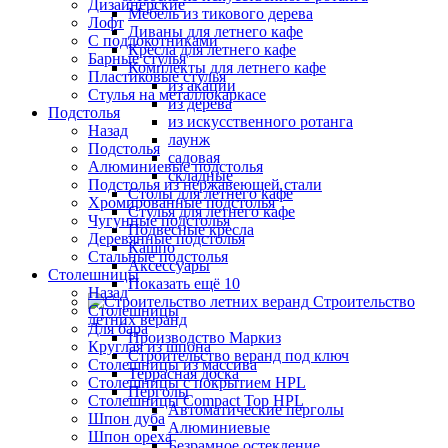
Дизайнерские
Мебель из тикового дерева
Лофт
Диваны для летнего кафе
С подлокотниками
Кресла для летнего кафе
Барные стулья
Комплекты для летнего кафе
Пластиковые стулья
из акации
Стулья на металлокаркасе
из дерева
Подстолья
из искусственного ротанга
Назад
лаунж
Подстолья
садовая
Алюминиевые подстолья
складные
Подстолья из нержавеющей стали
Столы для летнего кафе
Хромированные подстолья
Стулья для летнего кафе
Чугунные подстолья
Подвесные кресла
Деревянные подстолья
Кашпо
Стальные подстолья
Аксессуары
Столешницы
Показать ещё 10
Назад
Строительство
Столешницы
летних веранд
Для бара
Производство Маркиз
Круглая из шпона
Строительство веранд под ключ
Столешницы из массива
Террасная доска
Столешницы с покрытием HPL
Перголы
Столешницы Сompact Top HPL
Автоматические перголы
Шпон дуба
Алюминиевые
Шпон ореха
Безрамное остекление