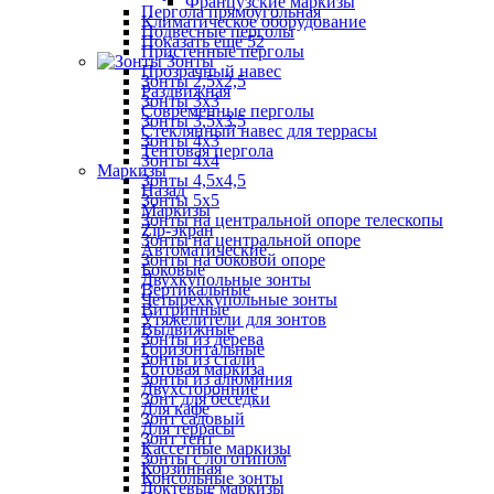
Французские маркизы
Пергола прямоугольная
Климатическое оборудование
Подвесные перголы
Показать ещё 52
Пристенные перголы
Зонты
Прозрачный навес
Зонты 2,5х2,5
Раздвижная
Зонты 3х3
Современные перголы
Зонты 3,5х3,5
Стеклянный навес для террасы
Зонты 4х3
Тентовая пергола
Зонты 4х4
Маркизы
Зонты 4,5х4,5
Назад
Зонты 5х5
Маркизы
Зонты на центральной опоре телескопы
Zip-экран
Зонты на центральной опоре
Автоматические
Зонты на боковой опоре
Боковые
Двухкупольные зонты
Вертикальные
Четырехкупольные зонты
Витринные
Утяжелители для зонтов
Выдвижные
Зонты из дерева
Горизонтальные
Зонты из стали
Готовая маркиза
Зонты из алюминия
Двухсторонние
Зонт для беседки
Для кафе
Зонт садовый
Для террасы
Зонт тент
Кассетные маркизы
Зонты с логотипом
Корзинная
Консольные зонты
Локтевые маркизы