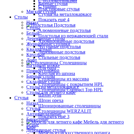
С подлокотниками
Барные стулья
С ушами
Пластиковые стулья
Мягкие стулья
Стулья на металлокаркасе
Столы
Показать ещё 4
Назад
Подстолья
Столы
Алюминиевые подстолья
Белый
Подстолья из нержавеющей стали
Деревянные столы
Хромированные подстолья
Журнальные столики
Чугунные подстолья
Квадратный
Деревянные подстолья
Круглый
Стальные подстолья
Лофт
Столешницы
На одной ножке
Для бара
Прямоугольный
Круглая из шпона
Барные столы
Столешницы из массива
Складные столы
Столешницы с покрытием HPL
Столы на металлокаркасе
Столешницы Сompact Top HPL
Столы для летнего кафе
Шпон дуба
Стулья
Шпон ореха
Назад
Шпонированные столешницы
Стулья
Столешницы WERZALIT
Антивандальные
Показать ещё 3
Банкетные
Мебель для летнего
Белые
кафе
Деревянные стулья
Мебель из искусственного ротанга