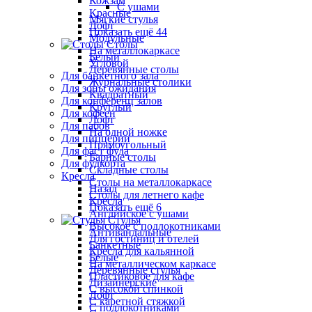
Кожзам
С ушами
Красные
Мягкие стулья
Лофт
Показать ещё 44
Модульные
Столы
На металлокаркасе
Белый
Угловой
Деревянные столы
Для банкетного зала
Журнальные столики
Для зоны ожидания
Квадратный
Для конференц залов
Круглый
Для кофеен
Лофт
Для пабов
На одной ножке
Для пиццерии
Прямоугольный
Для фаст фуда
Барные столы
Для фудкорта
Складные столы
Кресла
Столы на металлокаркасе
Назад
Столы для летнего кафе
Кресла
Показать ещё 6
Английское с ушами
Стулья
Высокое с подлокотниками
Антивандальные
Для гостиниц и отелей
Банкетные
Кресла для кальянной
Белые
На металлическом каркасе
Деревянные стулья
Пластиковое для кафе
Дизайнерские
С высокой спинкой
Лофт
С каретной стяжкой
С подлокотниками