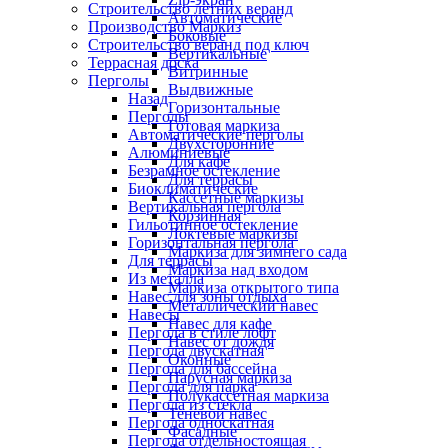
Строительство летних веранд
Автоматические
Производство Маркиз
Боковые
Строительство веранд под ключ
Вертикальные
Террасная доска
Витринные
Перголы
Выдвижные
Назад
Горизонтальные
Перголы
Готовая маркиза
Автоматические перголы
Двухсторонние
Алюминиевые
Для кафе
Безрамное остекление
Для террасы
Биоклиматические
Кассетные маркизы
Вертикальная пергола
Корзинная
Гильотинное остекление
Локтевые маркизы
Горизонтальная пергола
Маркиза для зимнего сада
Для террасы
Маркиза над входом
Из металла
Маркиза открытого типа
Навес для зоны отдыха
Металлический навес
Навесы
Навес для кафе
Пергола в стиле лофт
Навес от дождя
Пергола двускатная
Оконные
Пергола для бассейна
Парусная маркиза
Пергола для парка
Полукассетная маркиза
Пергола из стекла
Теневой навес
Пергола односкатная
Фасадные
Пергола отдельностоящая