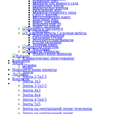
Пляжный зонт
Маркиза для зимнего сада
Подвесные зонты
Маркиза над входом
Раскладной зонт
Маркиза открытого типа
Стол с зонтом
Металлический навес
Торговый зонт
Навес для кафе
Показать ещё 20
Навес от дождя
Шезлонги
Оконные
Складная мебель
Парусная маркиза
Складные стулья
Полукассетная маркиза
Столы складные
Теневой навес
Перголы
Фасадные
Маркизы
Французские маркизы
Климатическое оборудование
Компания
Зонты
Отзывы
Назад
Новости и наши проекты
Зонты
Доставка
Зонты 2,5х2,5
Контакты
Зонты 3х3
Зонты 3,5х3,5
Зонты 4х3
Зонты 4х4
Зонты 4,5х4,5
Зонты 5х5
Зонты на центральной опоре телескопы
Зонты на центральной опоре