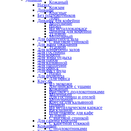
Кожаный
Назад
Кожзам
Диваны
Красные
Без подлокотников
Лофт
Диваны для кофейни
Модульные
Назад
На металлокаркасе
Диваны для кофейни
Угловой
Модульный
Для банкетного зала
С высокой спинкой
Для зоны ожидания
Угловой
Для конференц залов
Для гостиниц
Для кофеен
Для зоны отдыха
Для пабов
Для кальянной
Для пиццерии
Для офиса
Для фаст фуда
Назад
Для фудкорта
Для офиса
Кресла
Из экокожи
Английское с ушами
Кожаный
Высокое с подлокотниками
Маленький
Для гостиниц и отелей
Модульный
Кресла для кальянной
Прямой
На металлическом каркасе
Раскладной
Пластиковое для кафе
Угловой
С высокой спинкой
Для салона красоты
С каретной стяжкой
Кожаный
С подлокотниками