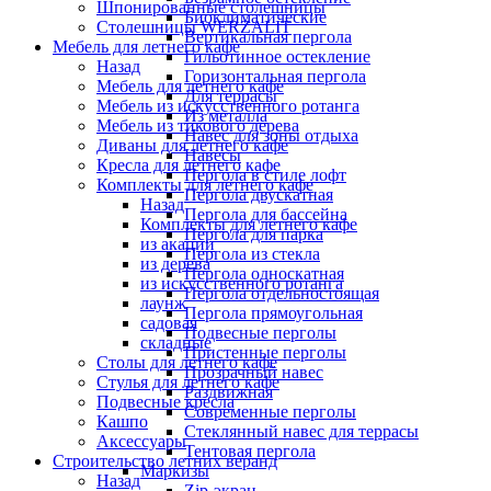
Шпонированные столешницы
Биоклиматические
Столешницы WERZALIT
Вертикальная пергола
Мебель для летнего кафе
Гильотинное остекление
Назад
Горизонтальная пергола
Мебель для летнего кафе
Для террасы
Мебель из искусственного ротанга
Из металла
Мебель из тикового дерева
Навес для зоны отдыха
Диваны для летнего кафе
Навесы
Кресла для летнего кафе
Пергола в стиле лофт
Комплекты для летнего кафе
Пергола двускатная
Назад
Пергола для бассейна
Комплекты для летнего кафе
Пергола для парка
из акации
Пергола из стекла
из дерева
Пергола односкатная
из искусственного ротанга
Пергола отдельностоящая
лаунж
Пергола прямоугольная
садовая
Подвесные перголы
складные
Пристенные перголы
Столы для летнего кафе
Прозрачный навес
Стулья для летнего кафе
Раздвижная
Подвесные кресла
Современные перголы
Кашпо
Стеклянный навес для террасы
Аксессуары
Тентовая пергола
Строительство летних веранд
Маркизы
Назад
Zip-экран