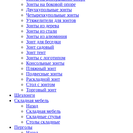
Зонты на боковой опоре
Двухкупольные зонты
Четырехкупольные зонты
Утяжелители для зонтов
Зонты из дерева
Зонты из стали
Зонты из алюминия
Зонт для беседки
Зонт садовый
Зонт тент
Зонты с логотипом
Консольные зонты
Пляжный зонт
Подвесные зонты
Раскладной зонт
Стол с зонтом
Торговый зонт
Шезлонги
Складная мебель
Назад
Складная мебель
Складные стулья
Столы складные
Перголы
Назад