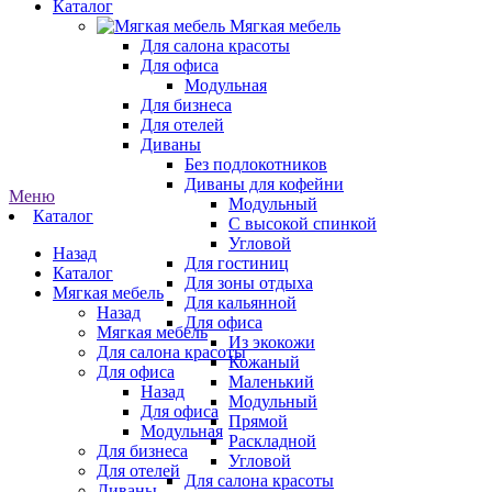
Каталог
Мягкая мебель
Для салона красоты
Для офиса
Модульная
Для бизнеса
Для отелей
Диваны
Без подлокотников
Диваны для кофейни
Меню
Модульный
Каталог
С высокой спинкой
Угловой
Назад
Для гостиниц
Каталог
Для зоны отдыха
Мягкая мебель
Для кальянной
Назад
Для офиса
Мягкая мебель
Из экокожи
Для салона красоты
Кожаный
Для офиса
Маленький
Назад
Модульный
Для офиса
Прямой
Модульная
Раскладной
Для бизнеса
Угловой
Для отелей
Для салона красоты
Диваны