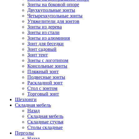
Зонты на боковой опоре
Двухкупольные зонты
Четырехкупольные зонты
Утяжелители для зонтов
Зонты из дерева
Зонты из стали
Зонты из алюминия
Зонт для беседки
Зонт садовый
Зонт тент
Зонты с логотипом
Консольные зонты
Пляжный зонт
Подвесные зонты
Раскладной зонт
Стол с зонтом
Торговый зонт
Шезлонги
Складная мебель
Назад
Складная мебель
Складные стулья
Столы складные
Перголы
Назад