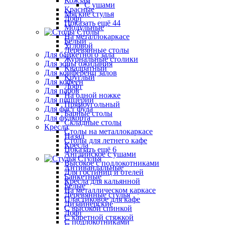
Кожзам
С ушами
Красные
Мягкие стулья
Лофт
Показать ещё 44
Модульные
Столы
На металлокаркасе
Белый
Угловой
Деревянные столы
Для банкетного зала
Журнальные столики
Для зоны ожидания
Квадратный
Для конференц залов
Круглый
Для кофеен
Лофт
Для пабов
На одной ножке
Для пиццерии
Прямоугольный
Для фаст фуда
Барные столы
Для фудкорта
Складные столы
Кресла
Столы на металлокаркасе
Назад
Столы для летнего кафе
Кресла
Показать ещё 6
Английское с ушами
Стулья
Высокое с подлокотниками
Антивандальные
Для гостиниц и отелей
Банкетные
Кресла для кальянной
Белые
На металлическом каркасе
Деревянные стулья
Пластиковое для кафе
Дизайнерские
С высокой спинкой
Лофт
С каретной стяжкой
С подлокотниками