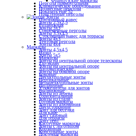
Французские маркизы
Пергола прямоугольная
Климатическое оборудование
Подвесные перголы
Показать ещё 52
Пристенные перголы
Зонты
Прозрачный навес
Зонты 2,5х2,5
Раздвижная
Зонты 3х3
Современные перголы
Зонты 3,5х3,5
Стеклянный навес для террасы
Зонты 4х3
Тентовая пергола
Зонты 4х4
Маркизы
Зонты 4,5х4,5
Назад
Зонты 5х5
Маркизы
Зонты на центральной опоре телескопы
Zip-экран
Зонты на центральной опоре
Автоматические
Зонты на боковой опоре
Боковые
Двухкупольные зонты
Вертикальные
Четырехкупольные зонты
Витринные
Утяжелители для зонтов
Выдвижные
Зонты из дерева
Горизонтальные
Зонты из стали
Готовая маркиза
Зонты из алюминия
Двухсторонние
Зонт для беседки
Для кафе
Зонт садовый
Для террасы
Зонт тент
Кассетные маркизы
Зонты с логотипом
Корзинная
Консольные зонты
Локтевые маркизы