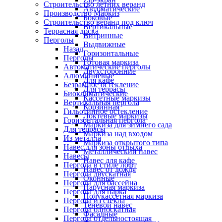
Строительство летних веранд
Автоматические
Производство Маркиз
Боковые
Строительство веранд под ключ
Вертикальные
Террасная доска
Витринные
Перголы
Выдвижные
Назад
Горизонтальные
Перголы
Готовая маркиза
Автоматические перголы
Двухсторонние
Алюминиевые
Для кафе
Безрамное остекление
Для террасы
Биоклиматические
Кассетные маркизы
Вертикальная пергола
Корзинная
Гильотинное остекление
Локтевые маркизы
Горизонтальная пергола
Маркиза для зимнего сада
Для террасы
Маркиза над входом
Из металла
Маркиза открытого типа
Навес для зоны отдыха
Металлический навес
Навесы
Навес для кафе
Пергола в стиле лофт
Навес от дождя
Пергола двускатная
Оконные
Пергола для бассейна
Парусная маркиза
Пергола для парка
Полукассетная маркиза
Пергола из стекла
Теневой навес
Пергола односкатная
Фасадные
Пергола отдельностоящая