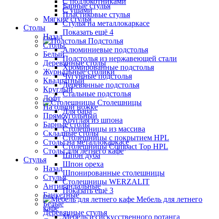
С подлокотниками
Барные стулья
С ушами
Пластиковые стулья
Мягкие стулья
Стулья на металлокаркасе
Столы
Показать ещё 4
Назад
Подстолья
Столы
Алюминиевые подстолья
Белый
Подстолья из нержавеющей стали
Деревянные столы
Хромированные подстолья
Журнальные столики
Чугунные подстолья
Квадратный
Деревянные подстолья
Круглый
Стальные подстолья
Лофт
Столешницы
На одной ножке
Для бара
Прямоугольный
Круглая из шпона
Барные столы
Столешницы из массива
Складные столы
Столешницы с покрытием HPL
Столы на металлокаркасе
Столешницы Сompact Top HPL
Столы для летнего кафе
Шпон дуба
Стулья
Шпон ореха
Назад
Шпонированные столешницы
Стулья
Столешницы WERZALIT
Антивандальные
Показать ещё 3
Банкетные
Мебель для летнего
Белые
кафе
Деревянные стулья
Мебель из искусственного ротанга