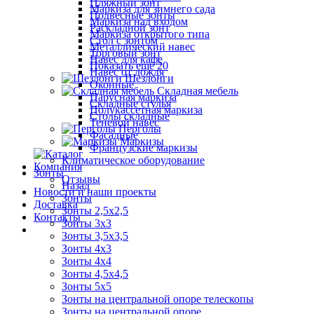
Пляжный зонт
Маркиза для зимнего сада
Подвесные зонты
Маркиза над входом
Раскладной зонт
Маркиза открытого типа
Стол с зонтом
Металлический навес
Торговый зонт
Навес для кафе
Показать ещё 20
Навес от дождя
Шезлонги
Оконные
Складная мебель
Парусная маркиза
Складные стулья
Полукассетная маркиза
Столы складные
Теневой навес
Перголы
Фасадные
Маркизы
Французские маркизы
Климатическое оборудование
Компания
Зонты
Отзывы
Назад
Новости и наши проекты
Зонты
Доставка
Зонты 2,5х2,5
Контакты
Зонты 3х3
Зонты 3,5х3,5
Зонты 4х3
Зонты 4х4
Зонты 4,5х4,5
Зонты 5х5
Зонты на центральной опоре телескопы
Зонты на центральной опоре