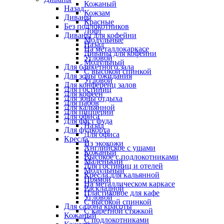
Кожаный
Назад
Кожзам
Диваны
Красные
Без подлокотников
Лофт
Диваны для кофейни
Модульные
Назад
На металлокаркасе
Диваны для кофейни
Угловой
Модульный
Для банкетного зала
С высокой спинкой
Для зоны ожидания
Угловой
Для конференц залов
Для гостиниц
Для кофеен
Для зоны отдыха
Для пабов
Для кальянной
Для пиццерии
Для офиса
Для фаст фуда
Назад
Для фудкорта
Для офиса
Кресла
Из экокожи
Английское с ушами
Кожаный
Высокое с подлокотниками
Маленький
Для гостиниц и отелей
Модульный
Кресла для кальянной
Прямой
На металлическом каркасе
Раскладной
Пластиковое для кафе
Угловой
С высокой спинкой
Для салона красоты
С каретной стяжкой
Кожаный
С подлокотниками