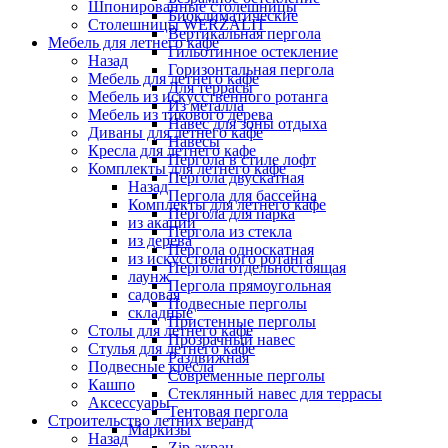
Шпонированные столешницы
Биоклиматические
Столешницы WERZALIT
Вертикальная пергола
Мебель для летнего кафе
Гильотинное остекление
Назад
Горизонтальная пергола
Мебель для летнего кафе
Для террасы
Мебель из искусственного ротанга
Из металла
Мебель из тикового дерева
Навес для зоны отдыха
Диваны для летнего кафе
Навесы
Кресла для летнего кафе
Пергола в стиле лофт
Комплекты для летнего кафе
Пергола двускатная
Назад
Пергола для бассейна
Комплекты для летнего кафе
Пергола для парка
из акации
Пергола из стекла
из дерева
Пергола односкатная
из искусственного ротанга
Пергола отдельностоящая
лаунж
Пергола прямоугольная
садовая
Подвесные перголы
складные
Пристенные перголы
Столы для летнего кафе
Прозрачный навес
Стулья для летнего кафе
Раздвижная
Подвесные кресла
Современные перголы
Кашпо
Стеклянный навес для террасы
Аксессуары
Тентовая пергола
Строительство летних веранд
Маркизы
Назад
Zip-экран