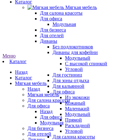
Каталог
Мягкая мебель
Для салона красоты
Для офиса
Модульная
Для бизнеса
Для отелей
Диваны
Без подлокотников
Диваны для кофейни
Меню
Модульный
Каталог
С высокой спинкой
Угловой
Назад
Для гостиниц
Каталог
Для зоны отдыха
Мягкая мебель
Для кальянной
Назад
Для офиса
Мягкая мебель
Из экокожи
Для салона красоты
Кожаный
Для офиса
Маленький
Назад
Модульный
Для офиса
Прямой
Модульная
Раскладной
Для бизнеса
Угловой
Для отелей
Для салона красоты
Диваны