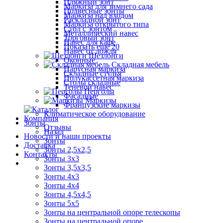
Пляжный зонт
Маркиза для зимнего сада
Подвесные зонты
Маркиза над входом
Раскладной зонт
Маркиза открытого типа
Стол с зонтом
Металлический навес
Торговый зонт
Навес для кафе
Показать ещё 20
Навес от дождя
Шезлонги
Оконные
Складная мебель
Парусная маркиза
Складные стулья
Полукассетная маркиза
Столы складные
Теневой навес
Перголы
Фасадные
Маркизы
Французские маркизы
Климатическое оборудование
Компания
Зонты
Отзывы
Назад
Новости и наши проекты
Зонты
Доставка
Зонты 2,5х2,5
Контакты
Зонты 3х3
Зонты 3,5х3,5
Зонты 4х3
Зонты 4х4
Зонты 4,5х4,5
Зонты 5х5
Зонты на центральной опоре телескопы
Зонты на центральной опоре