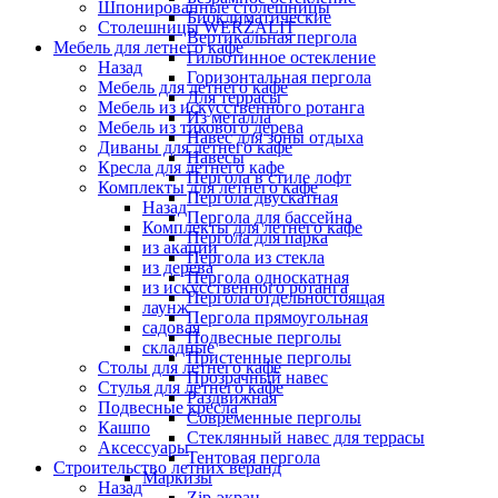
Шпонированные столешницы
Биоклиматические
Столешницы WERZALIT
Вертикальная пергола
Мебель для летнего кафе
Гильотинное остекление
Назад
Горизонтальная пергола
Мебель для летнего кафе
Для террасы
Мебель из искусственного ротанга
Из металла
Мебель из тикового дерева
Навес для зоны отдыха
Диваны для летнего кафе
Навесы
Кресла для летнего кафе
Пергола в стиле лофт
Комплекты для летнего кафе
Пергола двускатная
Назад
Пергола для бассейна
Комплекты для летнего кафе
Пергола для парка
из акации
Пергола из стекла
из дерева
Пергола односкатная
из искусственного ротанга
Пергола отдельностоящая
лаунж
Пергола прямоугольная
садовая
Подвесные перголы
складные
Пристенные перголы
Столы для летнего кафе
Прозрачный навес
Стулья для летнего кафе
Раздвижная
Подвесные кресла
Современные перголы
Кашпо
Стеклянный навес для террасы
Аксессуары
Тентовая пергола
Строительство летних веранд
Маркизы
Назад
Zip-экран