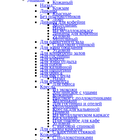
Кожаный
Назад
Кожзам
Диваны
Красные
Без подлокотников
Лофт
Диваны для кофейни
Модульные
Назад
На металлокаркасе
Диваны для кофейни
Угловой
Модульный
Для банкетного зала
С высокой спинкой
Для зоны ожидания
Угловой
Для конференц залов
Для гостиниц
Для кофеен
Для зоны отдыха
Для пабов
Для кальянной
Для пиццерии
Для офиса
Для фаст фуда
Назад
Для фудкорта
Для офиса
Кресла
Из экокожи
Английское с ушами
Кожаный
Высокое с подлокотниками
Маленький
Для гостиниц и отелей
Модульный
Кресла для кальянной
Прямой
На металлическом каркасе
Раскладной
Пластиковое для кафе
Угловой
С высокой спинкой
Для салона красоты
С каретной стяжкой
Кожаный
С подлокотниками