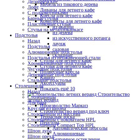
Дизайнерские
Мебель из тикового дерева
Лофт
Диваны для летнего кафе
С подлокотниками
Кресла для летнего кафе
Барные стулья
Комплекты для летнего кафе
Пластиковые стулья
из акации
Стулья на металлокаркасе
из дерева
Подстолья
из искусственного ротанга
Назад
лаунж
Подстолья
садовая
Алюминиевые подстолья
складные
Подстолья из нержавеющей стали
Столы для летнего кафе
Хромированные подстолья
Стулья для летнего кафе
Чугунные подстолья
Подвесные кресла
Деревянные подстолья
Кашпо
Стальные подстолья
Аксессуары
Столешницы
Показать ещё 10
Назад
Строительство
Столешницы
летних веранд
Для бара
Производство Маркиз
Круглая из шпона
Строительство веранд под ключ
Столешницы из массива
Террасная доска
Столешницы с покрытием HPL
Перголы
Столешницы Сompact Top HPL
Автоматические перголы
Шпон дуба
Алюминиевые
Шпон ореха
Безрамное остекление