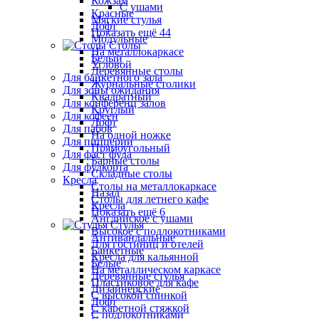
Кожзам
С ушами
Красные
Мягкие стулья
Лофт
Показать ещё 44
Модульные
Столы
На металлокаркасе
Белый
Угловой
Деревянные столы
Для банкетного зала
Журнальные столики
Для зоны ожидания
Квадратный
Для конференц залов
Круглый
Для кофеен
Лофт
Для пабов
На одной ножке
Для пиццерии
Прямоугольный
Для фаст фуда
Барные столы
Для фудкорта
Складные столы
Кресла
Столы на металлокаркасе
Назад
Столы для летнего кафе
Кресла
Показать ещё 6
Английское с ушами
Стулья
Высокое с подлокотниками
Антивандальные
Для гостиниц и отелей
Банкетные
Кресла для кальянной
Белые
На металлическом каркасе
Деревянные стулья
Пластиковое для кафе
Дизайнерские
С высокой спинкой
Лофт
С каретной стяжкой
С подлокотниками