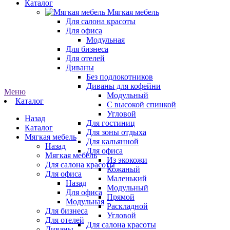
Каталог
Мягкая мебель
Для салона красоты
Для офиса
Модульная
Для бизнеса
Для отелей
Диваны
Без подлокотников
Диваны для кофейни
Меню
Модульный
Каталог
С высокой спинкой
Угловой
Назад
Для гостиниц
Каталог
Для зоны отдыха
Мягкая мебель
Для кальянной
Назад
Для офиса
Мягкая мебель
Из экокожи
Для салона красоты
Кожаный
Для офиса
Маленький
Назад
Модульный
Для офиса
Прямой
Модульная
Раскладной
Для бизнеса
Угловой
Для отелей
Для салона красоты
Диваны