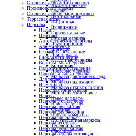
Строительство летних веранд
Автоматические
Производство Маркиз
Боковые
Строительство веранд под ключ
Вертикальные
Террасная доска
Витринные
Перголы
Выдвижные
Назад
Горизонтальные
Перголы
Готовая маркиза
Автоматические перголы
Двухсторонние
Алюминиевые
Для кафе
Безрамное остекление
Для террасы
Биоклиматические
Кассетные маркизы
Вертикальная пергола
Корзинная
Гильотинное остекление
Локтевые маркизы
Горизонтальная пергола
Маркиза для зимнего сада
Для террасы
Маркиза над входом
Из металла
Маркиза открытого типа
Навес для зоны отдыха
Металлический навес
Навесы
Навес для кафе
Пергола в стиле лофт
Навес от дождя
Пергола двускатная
Оконные
Пергола для бассейна
Парусная маркиза
Пергола для парка
Полукассетная маркиза
Пергола из стекла
Теневой навес
Пергола односкатная
Фасадные
Пергола отдельностоящая