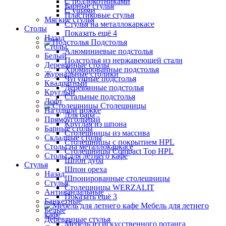
С подлокотниками
Барные стулья
С ушами
Пластиковые стулья
Мягкие стулья
Стулья на металлокаркасе
Столы
Показать ещё 4
Назад
Подстолья
Столы
Алюминиевые подстолья
Белый
Подстолья из нержавеющей стали
Деревянные столы
Хромированные подстолья
Журнальные столики
Чугунные подстолья
Квадратный
Деревянные подстолья
Круглый
Стальные подстолья
Лофт
Столешницы
На одной ножке
Для бара
Прямоугольный
Круглая из шпона
Барные столы
Столешницы из массива
Складные столы
Столешницы с покрытием HPL
Столы на металлокаркасе
Столешницы Сompact Top HPL
Столы для летнего кафе
Шпон дуба
Стулья
Шпон ореха
Назад
Шпонированные столешницы
Стулья
Столешницы WERZALIT
Антивандальные
Показать ещё 3
Банкетные
Мебель для летнего
Белые
кафе
Деревянные стулья
Мебель из искусственного ротанга