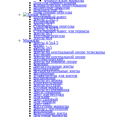
Французские маркизы
Пергола прямоугольная
Климатическое оборудование
Подвесные перголы
Показать ещё 52
Пристенные перголы
Зонты
Прозрачный навес
Зонты 2,5х2,5
Раздвижная
Зонты 3х3
Современные перголы
Зонты 3,5х3,5
Стеклянный навес для террасы
Зонты 4х3
Тентовая пергола
Зонты 4х4
Маркизы
Зонты 4,5х4,5
Назад
Зонты 5х5
Маркизы
Зонты на центральной опоре телескопы
Zip-экран
Зонты на центральной опоре
Автоматические
Зонты на боковой опоре
Боковые
Двухкупольные зонты
Вертикальные
Четырехкупольные зонты
Витринные
Утяжелители для зонтов
Выдвижные
Зонты из дерева
Горизонтальные
Зонты из стали
Готовая маркиза
Зонты из алюминия
Двухсторонние
Зонт для беседки
Для кафе
Зонт садовый
Для террасы
Зонт тент
Кассетные маркизы
Зонты с логотипом
Корзинная
Консольные зонты
Локтевые маркизы