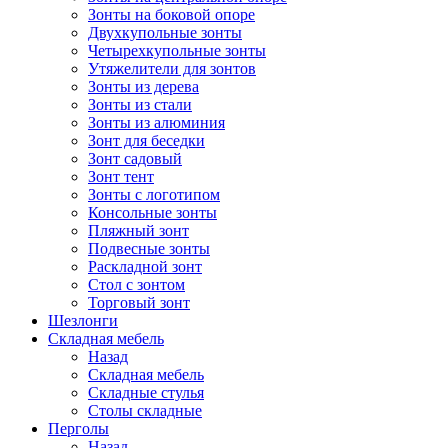
Зонты на боковой опоре
Двухкупольные зонты
Четырехкупольные зонты
Утяжелители для зонтов
Зонты из дерева
Зонты из стали
Зонты из алюминия
Зонт для беседки
Зонт садовый
Зонт тент
Зонты с логотипом
Консольные зонты
Пляжный зонт
Подвесные зонты
Раскладной зонт
Стол с зонтом
Торговый зонт
Шезлонги
Складная мебель
Назад
Складная мебель
Складные стулья
Столы складные
Перголы
Назад