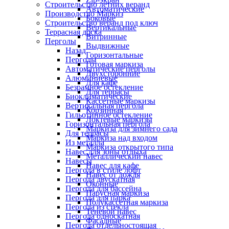
Строительство летних веранд
Автоматические
Производство Маркиз
Боковые
Строительство веранд под ключ
Вертикальные
Террасная доска
Витринные
Перголы
Выдвижные
Назад
Горизонтальные
Перголы
Готовая маркиза
Автоматические перголы
Двухсторонние
Алюминиевые
Для кафе
Безрамное остекление
Для террасы
Биоклиматические
Кассетные маркизы
Вертикальная пергола
Корзинная
Гильотинное остекление
Локтевые маркизы
Горизонтальная пергола
Маркиза для зимнего сада
Для террасы
Маркиза над входом
Из металла
Маркиза открытого типа
Навес для зоны отдыха
Металлический навес
Навесы
Навес для кафе
Пергола в стиле лофт
Навес от дождя
Пергола двускатная
Оконные
Пергола для бассейна
Парусная маркиза
Пергола для парка
Полукассетная маркиза
Пергола из стекла
Теневой навес
Пергола односкатная
Фасадные
Пергола отдельностоящая