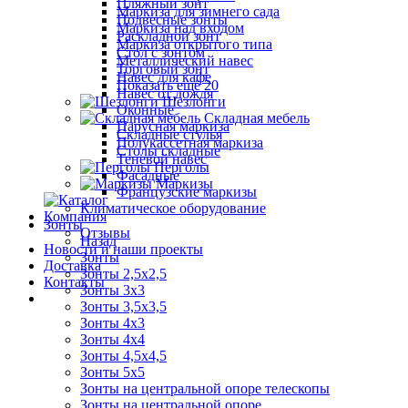
Пляжный зонт
Маркиза для зимнего сада
Подвесные зонты
Маркиза над входом
Раскладной зонт
Маркиза открытого типа
Стол с зонтом
Металлический навес
Торговый зонт
Навес для кафе
Показать ещё 20
Навес от дождя
Шезлонги
Оконные
Складная мебель
Парусная маркиза
Складные стулья
Полукассетная маркиза
Столы складные
Теневой навес
Перголы
Фасадные
Маркизы
Французские маркизы
Климатическое оборудование
Компания
Зонты
Отзывы
Назад
Новости и наши проекты
Зонты
Доставка
Зонты 2,5х2,5
Контакты
Зонты 3х3
Зонты 3,5х3,5
Зонты 4х3
Зонты 4х4
Зонты 4,5х4,5
Зонты 5х5
Зонты на центральной опоре телескопы
Зонты на центральной опоре