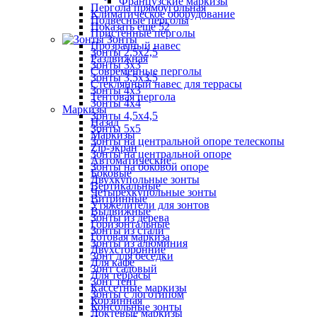
Французские маркизы
Пергола прямоугольная
Климатическое оборудование
Подвесные перголы
Показать ещё 52
Пристенные перголы
Зонты
Прозрачный навес
Зонты 2,5х2,5
Раздвижная
Зонты 3х3
Современные перголы
Зонты 3,5х3,5
Стеклянный навес для террасы
Зонты 4х3
Тентовая пергола
Зонты 4х4
Маркизы
Зонты 4,5х4,5
Назад
Зонты 5х5
Маркизы
Зонты на центральной опоре телескопы
Zip-экран
Зонты на центральной опоре
Автоматические
Зонты на боковой опоре
Боковые
Двухкупольные зонты
Вертикальные
Четырехкупольные зонты
Витринные
Утяжелители для зонтов
Выдвижные
Зонты из дерева
Горизонтальные
Зонты из стали
Готовая маркиза
Зонты из алюминия
Двухсторонние
Зонт для беседки
Для кафе
Зонт садовый
Для террасы
Зонт тент
Кассетные маркизы
Зонты с логотипом
Корзинная
Консольные зонты
Локтевые маркизы