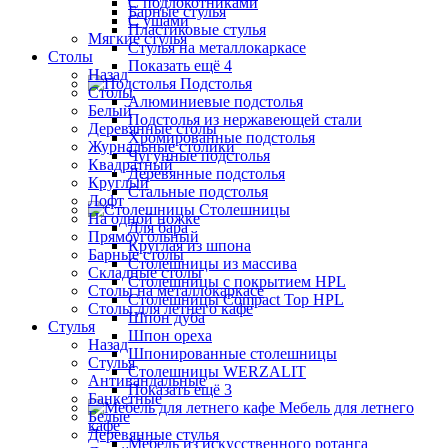
С подлокотниками
Барные стулья
С ушами
Пластиковые стулья
Мягкие стулья
Стулья на металлокаркасе
Столы
Показать ещё 4
Назад
Подстолья
Столы
Алюминиевые подстолья
Белый
Подстолья из нержавеющей стали
Деревянные столы
Хромированные подстолья
Журнальные столики
Чугунные подстолья
Квадратный
Деревянные подстолья
Круглый
Стальные подстолья
Лофт
Столешницы
На одной ножке
Для бара
Прямоугольный
Круглая из шпона
Барные столы
Столешницы из массива
Складные столы
Столешницы с покрытием HPL
Столы на металлокаркасе
Столешницы Сompact Top HPL
Столы для летнего кафе
Шпон дуба
Стулья
Шпон ореха
Назад
Шпонированные столешницы
Стулья
Столешницы WERZALIT
Антивандальные
Показать ещё 3
Банкетные
Мебель для летнего
Белые
кафе
Деревянные стулья
Мебель из искусственного ротанга