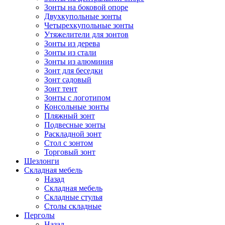
Зонты на боковой опоре
Двухкупольные зонты
Четырехкупольные зонты
Утяжелители для зонтов
Зонты из дерева
Зонты из стали
Зонты из алюминия
Зонт для беседки
Зонт садовый
Зонт тент
Зонты с логотипом
Консольные зонты
Пляжный зонт
Подвесные зонты
Раскладной зонт
Стол с зонтом
Торговый зонт
Шезлонги
Складная мебель
Назад
Складная мебель
Складные стулья
Столы складные
Перголы
Назад