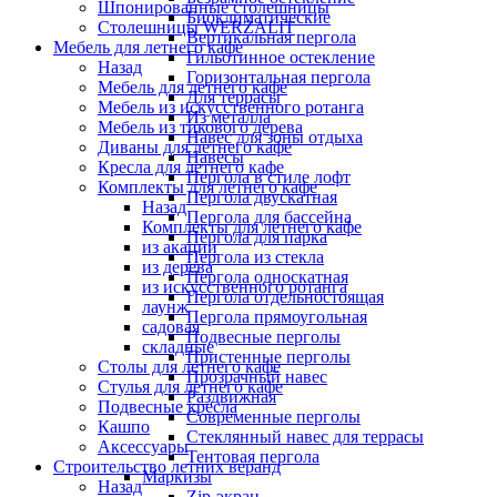
Шпонированные столешницы
Биоклиматические
Столешницы WERZALIT
Вертикальная пергола
Мебель для летнего кафе
Гильотинное остекление
Назад
Горизонтальная пергола
Мебель для летнего кафе
Для террасы
Мебель из искусственного ротанга
Из металла
Мебель из тикового дерева
Навес для зоны отдыха
Диваны для летнего кафе
Навесы
Кресла для летнего кафе
Пергола в стиле лофт
Комплекты для летнего кафе
Пергола двускатная
Назад
Пергола для бассейна
Комплекты для летнего кафе
Пергола для парка
из акации
Пергола из стекла
из дерева
Пергола односкатная
из искусственного ротанга
Пергола отдельностоящая
лаунж
Пергола прямоугольная
садовая
Подвесные перголы
складные
Пристенные перголы
Столы для летнего кафе
Прозрачный навес
Стулья для летнего кафе
Раздвижная
Подвесные кресла
Современные перголы
Кашпо
Стеклянный навес для террасы
Аксессуары
Тентовая пергола
Строительство летних веранд
Маркизы
Назад
Zip-экран