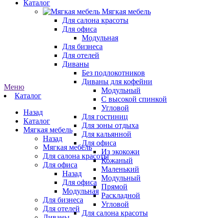
Каталог
Мягкая мебель
Для салона красоты
Для офиса
Модульная
Для бизнеса
Для отелей
Диваны
Без подлокотников
Диваны для кофейни
Меню
Модульный
Каталог
С высокой спинкой
Угловой
Назад
Для гостиниц
Каталог
Для зоны отдыха
Мягкая мебель
Для кальянной
Назад
Для офиса
Мягкая мебель
Из экокожи
Для салона красоты
Кожаный
Для офиса
Маленький
Назад
Модульный
Для офиса
Прямой
Модульная
Раскладной
Для бизнеса
Угловой
Для отелей
Для салона красоты
Диваны