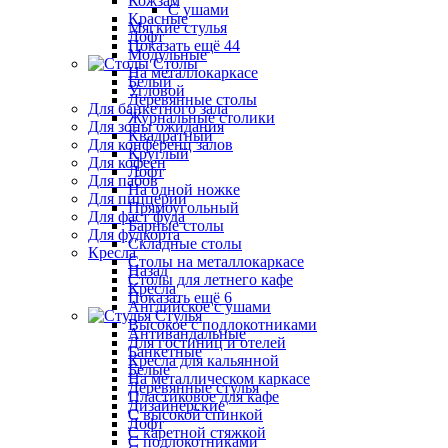
Кожзам
С ушами
Красные
Мягкие стулья
Лофт
Показать ещё 44
Модульные
Столы
На металлокаркасе
Белый
Угловой
Деревянные столы
Для банкетного зала
Журнальные столики
Для зоны ожидания
Квадратный
Для конференц залов
Круглый
Для кофеен
Лофт
Для пабов
На одной ножке
Для пиццерии
Прямоугольный
Для фаст фуда
Барные столы
Для фудкорта
Складные столы
Кресла
Столы на металлокаркасе
Назад
Столы для летнего кафе
Кресла
Показать ещё 6
Английское с ушами
Стулья
Высокое с подлокотниками
Антивандальные
Для гостиниц и отелей
Банкетные
Кресла для кальянной
Белые
На металлическом каркасе
Деревянные стулья
Пластиковое для кафе
Дизайнерские
С высокой спинкой
Лофт
С каретной стяжкой
С подлокотниками