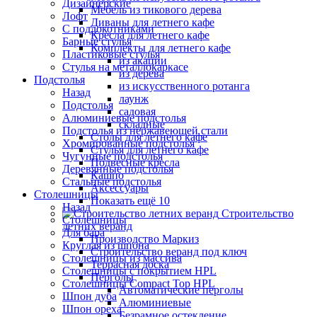
Дизайнерские
Мебель из тикового дерева
Лофт
Диваны для летнего кафе
С подлокотниками
Кресла для летнего кафе
Барные стулья
Комплекты для летнего кафе
Пластиковые стулья
из акации
Стулья на металлокаркасе
из дерева
Подстолья
из искусственного ротанга
Назад
лаунж
Подстолья
садовая
Алюминиевые подстолья
складные
Подстолья из нержавеющей стали
Столы для летнего кафе
Хромированные подстолья
Стулья для летнего кафе
Чугунные подстолья
Подвесные кресла
Деревянные подстолья
Кашпо
Стальные подстолья
Аксессуары
Столешницы
Показать ещё 10
Назад
Строительство
Столешницы
летних веранд
Для бара
Производство Маркиз
Круглая из шпона
Строительство веранд под ключ
Столешницы из массива
Террасная доска
Столешницы с покрытием HPL
Перголы
Столешницы Сompact Top HPL
Автоматические перголы
Шпон дуба
Алюминиевые
Шпон ореха
Безрамное остекление