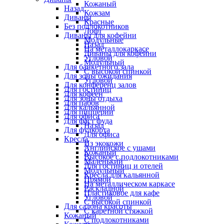
Кожаный
Назад
Кожзам
Диваны
Красные
Без подлокотников
Лофт
Диваны для кофейни
Модульные
Назад
На металлокаркасе
Диваны для кофейни
Угловой
Модульный
Для банкетного зала
С высокой спинкой
Для зоны ожидания
Угловой
Для конференц залов
Для гостиниц
Для кофеен
Для зоны отдыха
Для пабов
Для кальянной
Для пиццерии
Для офиса
Для фаст фуда
Назад
Для фудкорта
Для офиса
Кресла
Из экокожи
Английское с ушами
Кожаный
Высокое с подлокотниками
Маленький
Для гостиниц и отелей
Модульный
Кресла для кальянной
Прямой
На металлическом каркасе
Раскладной
Пластиковое для кафе
Угловой
С высокой спинкой
Для салона красоты
С каретной стяжкой
Кожаный
С подлокотниками