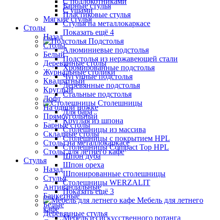
С подлокотниками
Барные стулья
С ушами
Пластиковые стулья
Мягкие стулья
Стулья на металлокаркасе
Столы
Показать ещё 4
Назад
Подстолья
Столы
Алюминиевые подстолья
Белый
Подстолья из нержавеющей стали
Деревянные столы
Хромированные подстолья
Журнальные столики
Чугунные подстолья
Квадратный
Деревянные подстолья
Круглый
Стальные подстолья
Лофт
Столешницы
На одной ножке
Для бара
Прямоугольный
Круглая из шпона
Барные столы
Столешницы из массива
Складные столы
Столешницы с покрытием HPL
Столы на металлокаркасе
Столешницы Сompact Top HPL
Столы для летнего кафе
Шпон дуба
Стулья
Шпон ореха
Назад
Шпонированные столешницы
Стулья
Столешницы WERZALIT
Антивандальные
Показать ещё 3
Банкетные
Мебель для летнего
Белые
кафе
Деревянные стулья
Мебель из искусственного ротанга