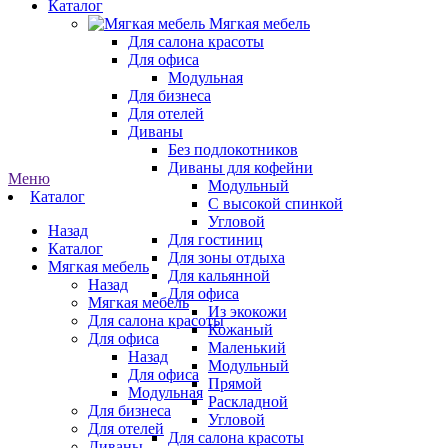
Каталог
Мягкая мебель
Для салона красоты
Для офиса
Модульная
Для бизнеса
Для отелей
Диваны
Без подлокотников
Диваны для кофейни
Меню
Модульный
Каталог
С высокой спинкой
Угловой
Назад
Для гостиниц
Каталог
Для зоны отдыха
Мягкая мебель
Для кальянной
Назад
Для офиса
Мягкая мебель
Из экокожи
Для салона красоты
Кожаный
Для офиса
Маленький
Назад
Модульный
Для офиса
Прямой
Модульная
Раскладной
Для бизнеса
Угловой
Для отелей
Для салона красоты
Диваны