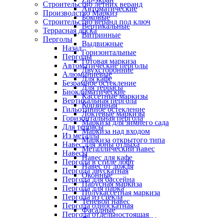
Строительство летних веранд
Автоматические
Производство Маркиз
Боковые
Строительство веранд под ключ
Вертикальные
Террасная доска
Витринные
Перголы
Выдвижные
Назад
Горизонтальные
Перголы
Готовая маркиза
Автоматические перголы
Двухсторонние
Алюминиевые
Для кафе
Безрамное остекление
Для террасы
Биоклиматические
Кассетные маркизы
Вертикальная пергола
Корзинная
Гильотинное остекление
Локтевые маркизы
Горизонтальная пергола
Маркиза для зимнего сада
Для террасы
Маркиза над входом
Из металла
Маркиза открытого типа
Навес для зоны отдыха
Металлический навес
Навесы
Навес для кафе
Пергола в стиле лофт
Навес от дождя
Пергола двускатная
Оконные
Пергола для бассейна
Парусная маркиза
Пергола для парка
Полукассетная маркиза
Пергола из стекла
Теневой навес
Пергола односкатная
Фасадные
Пергола отдельностоящая