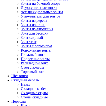
Зонты на боковой опоре
Двухкупольные зонты
Четырехкупольные зонты
Утяжелители для зонтов
Зонты из дерева
Зонты из стали
Зонты из алюминия
Зонт для беседки
Зонт садовый
Зонт тент
Зонты с логотипом
Консольные зонты
Пляжный зонт
Подвесные зонты
Раскладной зонт
Стол с зонтом
Торговый зонт
Шезлонги
Складная мебель
Назад
Складная мебель
Складные стулья
Столы складные
Перголы
Назад