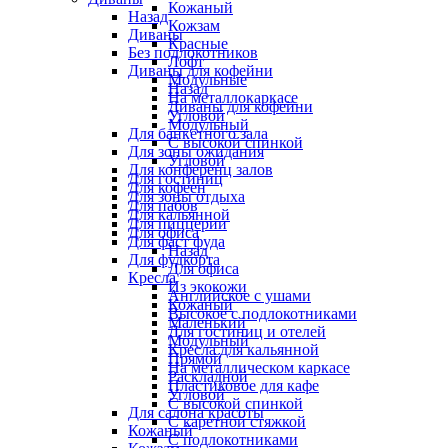
Кожаный
Назад
Кожзам
Диваны
Красные
Без подлокотников
Лофт
Диваны для кофейни
Модульные
Назад
На металлокаркасе
Диваны для кофейни
Угловой
Модульный
Для банкетного зала
С высокой спинкой
Для зоны ожидания
Угловой
Для конференц залов
Для гостиниц
Для кофеен
Для зоны отдыха
Для пабов
Для кальянной
Для пиццерии
Для офиса
Для фаст фуда
Назад
Для фудкорта
Для офиса
Кресла
Из экокожи
Английское с ушами
Кожаный
Высокое с подлокотниками
Маленький
Для гостиниц и отелей
Модульный
Кресла для кальянной
Прямой
На металлическом каркасе
Раскладной
Пластиковое для кафе
Угловой
С высокой спинкой
Для салона красоты
С каретной стяжкой
Кожаный
С подлокотниками