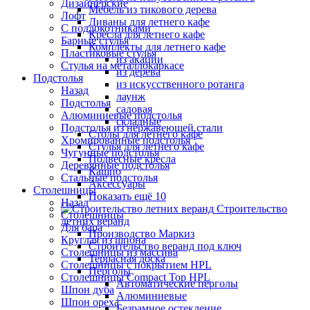
Дизайнерские
Мебель из тикового дерева
Лофт
Диваны для летнего кафе
С подлокотниками
Кресла для летнего кафе
Барные стулья
Комплекты для летнего кафе
Пластиковые стулья
из акации
Стулья на металлокаркасе
из дерева
Подстолья
из искусственного ротанга
Назад
лаунж
Подстолья
садовая
Алюминиевые подстолья
складные
Подстолья из нержавеющей стали
Столы для летнего кафе
Хромированные подстолья
Стулья для летнего кафе
Чугунные подстолья
Подвесные кресла
Деревянные подстолья
Кашпо
Стальные подстолья
Аксессуары
Столешницы
Показать ещё 10
Назад
Строительство
Столешницы
летних веранд
Для бара
Производство Маркиз
Круглая из шпона
Строительство веранд под ключ
Столешницы из массива
Террасная доска
Столешницы с покрытием HPL
Перголы
Столешницы Сompact Top HPL
Автоматические перголы
Шпон дуба
Алюминиевые
Шпон ореха
Безрамное остекление