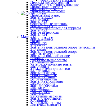
Французские маркизы
Пергола прямоугольная
Климатическое оборудование
Подвесные перголы
Показать ещё 52
Пристенные перголы
Зонты
Прозрачный навес
Зонты 2,5х2,5
Раздвижная
Зонты 3х3
Современные перголы
Зонты 3,5х3,5
Стеклянный навес для террасы
Зонты 4х3
Тентовая пергола
Зонты 4х4
Маркизы
Зонты 4,5х4,5
Назад
Зонты 5х5
Маркизы
Зонты на центральной опоре телескопы
Zip-экран
Зонты на центральной опоре
Автоматические
Зонты на боковой опоре
Боковые
Двухкупольные зонты
Вертикальные
Четырехкупольные зонты
Витринные
Утяжелители для зонтов
Выдвижные
Зонты из дерева
Горизонтальные
Зонты из стали
Готовая маркиза
Зонты из алюминия
Двухсторонние
Зонт для беседки
Для кафе
Зонт садовый
Для террасы
Зонт тент
Кассетные маркизы
Зонты с логотипом
Корзинная
Консольные зонты
Локтевые маркизы