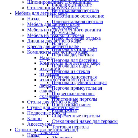
Шпонированные столешницы
Биоклиматические
Столешницы WERZALIT
Вертикальная пергола
Мебель для летнего кафе
Гильотинное остекление
Назад
Горизонтальная пергола
Мебель для летнего кафе
Для террасы
Мебель из искусственного ротанга
Из металла
Мебель из тикового дерева
Навес для зоны отдыха
Диваны для летнего кафе
Навесы
Кресла для летнего кафе
Пергола в стиле лофт
Комплекты для летнего кафе
Пергола двускатная
Назад
Пергола для бассейна
Комплекты для летнего кафе
Пергола для парка
из акации
Пергола из стекла
из дерева
Пергола односкатная
из искусственного ротанга
Пергола отдельностоящая
лаунж
Пергола прямоугольная
садовая
Подвесные перголы
складные
Пристенные перголы
Столы для летнего кафе
Прозрачный навес
Стулья для летнего кафе
Раздвижная
Подвесные кресла
Современные перголы
Кашпо
Стеклянный навес для террасы
Аксессуары
Тентовая пергола
Строительство летних веранд
Маркизы
Назад
Zip-экран