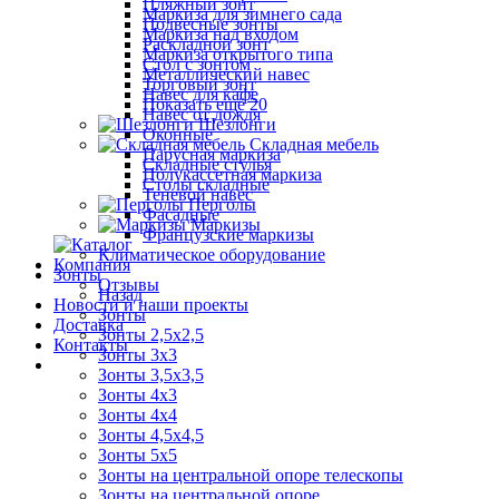
Пляжный зонт
Маркиза для зимнего сада
Подвесные зонты
Маркиза над входом
Раскладной зонт
Маркиза открытого типа
Стол с зонтом
Металлический навес
Торговый зонт
Навес для кафе
Показать ещё 20
Навес от дождя
Шезлонги
Оконные
Складная мебель
Парусная маркиза
Складные стулья
Полукассетная маркиза
Столы складные
Теневой навес
Перголы
Фасадные
Маркизы
Французские маркизы
Климатическое оборудование
Компания
Зонты
Отзывы
Назад
Новости и наши проекты
Зонты
Доставка
Зонты 2,5х2,5
Контакты
Зонты 3х3
Зонты 3,5х3,5
Зонты 4х3
Зонты 4х4
Зонты 4,5х4,5
Зонты 5х5
Зонты на центральной опоре телескопы
Зонты на центральной опоре