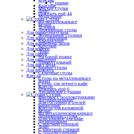
Кожзам
С ушами
Красные
Мягкие стулья
Лофт
Показать ещё 44
Модульные
Столы
На металлокаркасе
Белый
Угловой
Деревянные столы
Для банкетного зала
Журнальные столики
Для зоны ожидания
Квадратный
Для конференц залов
Круглый
Для кофеен
Лофт
Для пабов
На одной ножке
Для пиццерии
Прямоугольный
Для фаст фуда
Барные столы
Для фудкорта
Складные столы
Кресла
Столы на металлокаркасе
Назад
Столы для летнего кафе
Кресла
Показать ещё 6
Английское с ушами
Стулья
Высокое с подлокотниками
Антивандальные
Для гостиниц и отелей
Банкетные
Кресла для кальянной
Белые
На металлическом каркасе
Деревянные стулья
Пластиковое для кафе
Дизайнерские
С высокой спинкой
Лофт
С каретной стяжкой
С подлокотниками