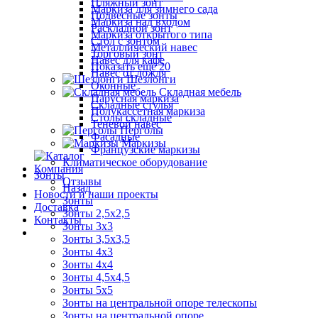
Пляжный зонт
Маркиза для зимнего сада
Подвесные зонты
Маркиза над входом
Раскладной зонт
Маркиза открытого типа
Стол с зонтом
Металлический навес
Торговый зонт
Навес для кафе
Показать ещё 20
Навес от дождя
Шезлонги
Оконные
Складная мебель
Парусная маркиза
Складные стулья
Полукассетная маркиза
Столы складные
Теневой навес
Перголы
Фасадные
Маркизы
Французские маркизы
Климатическое оборудование
Компания
Зонты
Отзывы
Назад
Новости и наши проекты
Зонты
Доставка
Зонты 2,5х2,5
Контакты
Зонты 3х3
Зонты 3,5х3,5
Зонты 4х3
Зонты 4х4
Зонты 4,5х4,5
Зонты 5х5
Зонты на центральной опоре телескопы
Зонты на центральной опоре