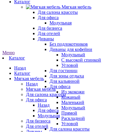
Каталог
Мягкая мебель
Для салона красоты
Для офиса
Модульная
Для бизнеса
Для отелей
Диваны
Без подлокотников
Диваны для кофейни
Меню
Модульный
Каталог
С высокой спинкой
Угловой
Назад
Для гостиниц
Каталог
Для зоны отдыха
Мягкая мебель
Для кальянной
Назад
Для офиса
Мягкая мебель
Из экокожи
Для салона красоты
Кожаный
Для офиса
Маленький
Назад
Модульный
Для офиса
Прямой
Модульная
Раскладной
Для бизнеса
Угловой
Для отелей
Для салона красоты
Диваны