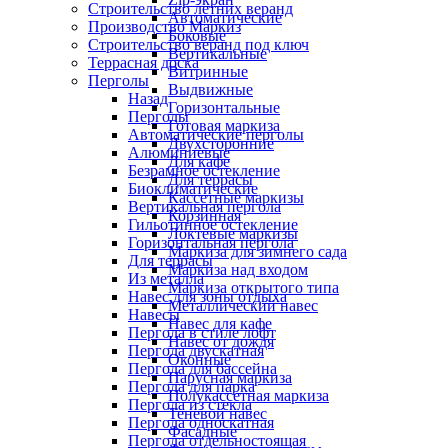
Строительство летних веранд
Автоматические
Производство Маркиз
Боковые
Строительство веранд под ключ
Вертикальные
Террасная доска
Витринные
Перголы
Выдвижные
Назад
Горизонтальные
Перголы
Готовая маркиза
Автоматические перголы
Двухсторонние
Алюминиевые
Для кафе
Безрамное остекление
Для террасы
Биоклиматические
Кассетные маркизы
Вертикальная пергола
Корзинная
Гильотинное остекление
Локтевые маркизы
Горизонтальная пергола
Маркиза для зимнего сада
Для террасы
Маркиза над входом
Из металла
Маркиза открытого типа
Навес для зоны отдыха
Металлический навес
Навесы
Навес для кафе
Пергола в стиле лофт
Навес от дождя
Пергола двускатная
Оконные
Пергола для бассейна
Парусная маркиза
Пергола для парка
Полукассетная маркиза
Пергола из стекла
Теневой навес
Пергола односкатная
Фасадные
Пергола отдельностоящая