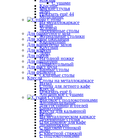
Кожзам
С ушами
Красные
Мягкие стулья
Лофт
Показать ещё 44
Модульные
Столы
На металлокаркасе
Белый
Угловой
Деревянные столы
Для банкетного зала
Журнальные столики
Для зоны ожидания
Квадратный
Для конференц залов
Круглый
Для кофеен
Лофт
Для пабов
На одной ножке
Для пиццерии
Прямоугольный
Для фаст фуда
Барные столы
Для фудкорта
Складные столы
Кресла
Столы на металлокаркасе
Назад
Столы для летнего кафе
Кресла
Показать ещё 6
Английское с ушами
Стулья
Высокое с подлокотниками
Антивандальные
Для гостиниц и отелей
Банкетные
Кресла для кальянной
Белые
На металлическом каркасе
Деревянные стулья
Пластиковое для кафе
Дизайнерские
С высокой спинкой
Лофт
С каретной стяжкой
С подлокотниками