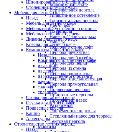
Шпонированные столешницы
Биоклиматические
Столешницы WERZALIT
Вертикальная пергола
Мебель для летнего кафе
Гильотинное остекление
Назад
Горизонтальная пергола
Мебель для летнего кафе
Для террасы
Мебель из искусственного ротанга
Из металла
Мебель из тикового дерева
Навес для зоны отдыха
Диваны для летнего кафе
Навесы
Кресла для летнего кафе
Пергола в стиле лофт
Комплекты для летнего кафе
Пергола двускатная
Назад
Пергола для бассейна
Комплекты для летнего кафе
Пергола для парка
из акации
Пергола из стекла
из дерева
Пергола односкатная
из искусственного ротанга
Пергола отдельностоящая
лаунж
Пергола прямоугольная
садовая
Подвесные перголы
складные
Пристенные перголы
Столы для летнего кафе
Прозрачный навес
Стулья для летнего кафе
Раздвижная
Подвесные кресла
Современные перголы
Кашпо
Стеклянный навес для террасы
Аксессуары
Тентовая пергола
Строительство летних веранд
Маркизы
Назад
Zip-экран