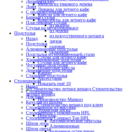
Дизайнерские
Мебель из тикового дерева
Лофт
Диваны для летнего кафе
С подлокотниками
Кресла для летнего кафе
Барные стулья
Комплекты для летнего кафе
Пластиковые стулья
из акации
Стулья на металлокаркасе
из дерева
Подстолья
из искусственного ротанга
Назад
лаунж
Подстолья
садовая
Алюминиевые подстолья
складные
Подстолья из нержавеющей стали
Столы для летнего кафе
Хромированные подстолья
Стулья для летнего кафе
Чугунные подстолья
Подвесные кресла
Деревянные подстолья
Кашпо
Стальные подстолья
Аксессуары
Столешницы
Показать ещё 10
Назад
Строительство
Столешницы
летних веранд
Для бара
Производство Маркиз
Круглая из шпона
Строительство веранд под ключ
Столешницы из массива
Террасная доска
Столешницы с покрытием HPL
Перголы
Столешницы Сompact Top HPL
Автоматические перголы
Шпон дуба
Алюминиевые
Шпон ореха
Безрамное остекление