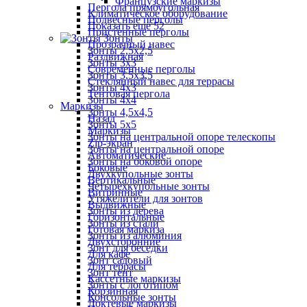
Французские маркизы
Пергола прямоугольная
Климатическое оборудование
Подвесные перголы
Показать ещё 52
Пристенные перголы
Зонты
Прозрачный навес
Зонты 2,5х2,5
Раздвижная
Зонты 3х3
Современные перголы
Зонты 3,5х3,5
Стеклянный навес для террасы
Зонты 4х3
Тентовая пергола
Зонты 4х4
Маркизы
Зонты 4,5х4,5
Назад
Зонты 5х5
Маркизы
Зонты на центральной опоре телескопы
Zip-экран
Зонты на центральной опоре
Автоматические
Зонты на боковой опоре
Боковые
Двухкупольные зонты
Вертикальные
Четырехкупольные зонты
Витринные
Утяжелители для зонтов
Выдвижные
Зонты из дерева
Горизонтальные
Зонты из стали
Готовая маркиза
Зонты из алюминия
Двухсторонние
Зонт для беседки
Для кафе
Зонт садовый
Для террасы
Зонт тент
Кассетные маркизы
Зонты с логотипом
Корзинная
Консольные зонты
Локтевые маркизы