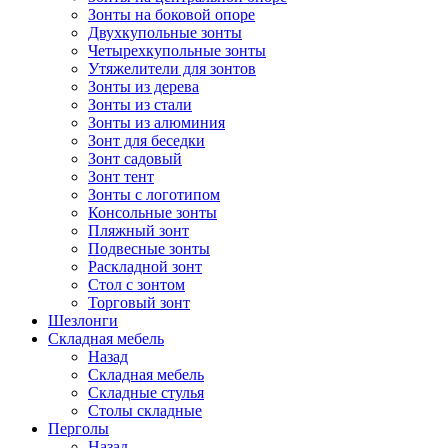
Зонты на боковой опоре
Двухкупольные зонты
Четырехкупольные зонты
Утяжелители для зонтов
Зонты из дерева
Зонты из стали
Зонты из алюминия
Зонт для беседки
Зонт садовый
Зонт тент
Зонты с логотипом
Консольные зонты
Пляжный зонт
Подвесные зонты
Раскладной зонт
Стол с зонтом
Торговый зонт
Шезлонги
Складная мебель
Назад
Складная мебель
Складные стулья
Столы складные
Перголы
Назад