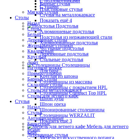
С подлокотниками
Барные стулья
С ушами
Пластиковые стулья
Мягкие стулья
Стулья на металлокаркасе
Столы
Показать ещё 4
Назад
Подстолья
Столы
Алюминиевые подстолья
Белый
Подстолья из нержавеющей стали
Деревянные столы
Хромированные подстолья
Журнальные столики
Чугунные подстолья
Квадратный
Деревянные подстолья
Круглый
Стальные подстолья
Лофт
Столешницы
На одной ножке
Для бара
Прямоугольный
Круглая из шпона
Барные столы
Столешницы из массива
Складные столы
Столешницы с покрытием HPL
Столы на металлокаркасе
Столешницы Сompact Top HPL
Столы для летнего кафе
Шпон дуба
Стулья
Шпон ореха
Назад
Шпонированные столешницы
Стулья
Столешницы WERZALIT
Антивандальные
Показать ещё 3
Банкетные
Мебель для летнего
Белые
кафе
Деревянные стулья
Мебель из искусственного ротанга