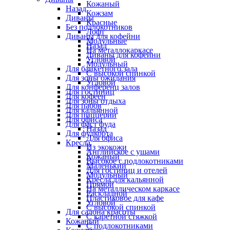
Кожаный
Назад
Кожзам
Диваны
Красные
Без подлокотников
Лофт
Диваны для кофейни
Модульные
Назад
На металлокаркасе
Диваны для кофейни
Угловой
Модульный
Для банкетного зала
С высокой спинкой
Для зоны ожидания
Угловой
Для конференц залов
Для гостиниц
Для кофеен
Для зоны отдыха
Для пабов
Для кальянной
Для пиццерии
Для офиса
Для фаст фуда
Назад
Для фудкорта
Для офиса
Кресла
Из экокожи
Английское с ушами
Кожаный
Высокое с подлокотниками
Маленький
Для гостиниц и отелей
Модульный
Кресла для кальянной
Прямой
На металлическом каркасе
Раскладной
Пластиковое для кафе
Угловой
С высокой спинкой
Для салона красоты
С каретной стяжкой
Кожаный
С подлокотниками