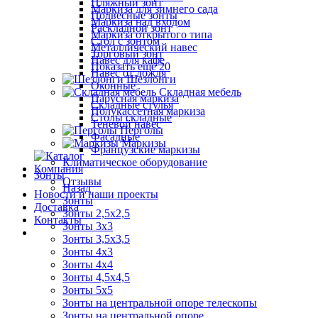
Пляжный зонт
Маркиза для зимнего сада
Подвесные зонты
Маркиза над входом
Раскладной зонт
Маркиза открытого типа
Стол с зонтом
Металлический навес
Торговый зонт
Навес для кафе
Показать ещё 20
Навес от дождя
Шезлонги
Оконные
Складная мебель
Парусная маркиза
Складные стулья
Полукассетная маркиза
Столы складные
Теневой навес
Перголы
Фасадные
Маркизы
Французские маркизы
Климатическое оборудование
Компания
Зонты
Отзывы
Назад
Новости и наши проекты
Зонты
Доставка
Зонты 2,5х2,5
Контакты
Зонты 3х3
Зонты 3,5х3,5
Зонты 4х3
Зонты 4х4
Зонты 4,5х4,5
Зонты 5х5
Зонты на центральной опоре телескопы
Зонты на центральной опоре