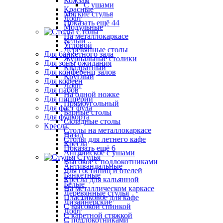
Кожзам
С ушами
Красные
Мягкие стулья
Лофт
Показать ещё 44
Модульные
Столы
На металлокаркасе
Белый
Угловой
Деревянные столы
Для банкетного зала
Журнальные столики
Для зоны ожидания
Квадратный
Для конференц залов
Круглый
Для кофеен
Лофт
Для пабов
На одной ножке
Для пиццерии
Прямоугольный
Для фаст фуда
Барные столы
Для фудкорта
Складные столы
Кресла
Столы на металлокаркасе
Назад
Столы для летнего кафе
Кресла
Показать ещё 6
Английское с ушами
Стулья
Высокое с подлокотниками
Антивандальные
Для гостиниц и отелей
Банкетные
Кресла для кальянной
Белые
На металлическом каркасе
Деревянные стулья
Пластиковое для кафе
Дизайнерские
С высокой спинкой
Лофт
С каретной стяжкой
С подлокотниками