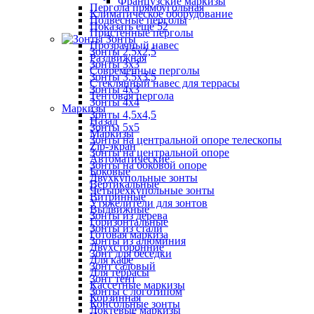
Французские маркизы
Пергола прямоугольная
Климатическое оборудование
Подвесные перголы
Показать ещё 52
Пристенные перголы
Зонты
Прозрачный навес
Зонты 2,5х2,5
Раздвижная
Зонты 3х3
Современные перголы
Зонты 3,5х3,5
Стеклянный навес для террасы
Зонты 4х3
Тентовая пергола
Зонты 4х4
Маркизы
Зонты 4,5х4,5
Назад
Зонты 5х5
Маркизы
Зонты на центральной опоре телескопы
Zip-экран
Зонты на центральной опоре
Автоматические
Зонты на боковой опоре
Боковые
Двухкупольные зонты
Вертикальные
Четырехкупольные зонты
Витринные
Утяжелители для зонтов
Выдвижные
Зонты из дерева
Горизонтальные
Зонты из стали
Готовая маркиза
Зонты из алюминия
Двухсторонние
Зонт для беседки
Для кафе
Зонт садовый
Для террасы
Зонт тент
Кассетные маркизы
Зонты с логотипом
Корзинная
Консольные зонты
Локтевые маркизы