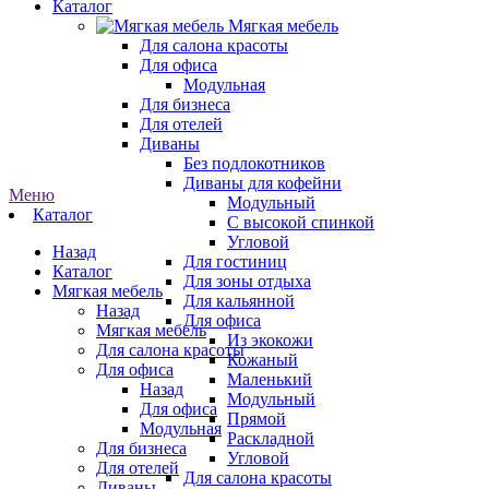
Каталог
Мягкая мебель
Для салона красоты
Для офиса
Модульная
Для бизнеса
Для отелей
Диваны
Без подлокотников
Диваны для кофейни
Меню
Модульный
Каталог
С высокой спинкой
Угловой
Назад
Для гостиниц
Каталог
Для зоны отдыха
Мягкая мебель
Для кальянной
Назад
Для офиса
Мягкая мебель
Из экокожи
Для салона красоты
Кожаный
Для офиса
Маленький
Назад
Модульный
Для офиса
Прямой
Модульная
Раскладной
Для бизнеса
Угловой
Для отелей
Для салона красоты
Диваны