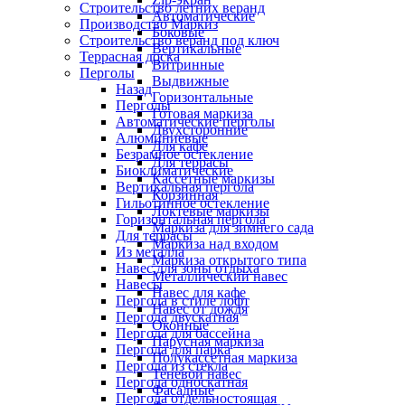
Строительство летних веранд
Автоматические
Производство Маркиз
Боковые
Строительство веранд под ключ
Вертикальные
Террасная доска
Витринные
Перголы
Выдвижные
Назад
Горизонтальные
Перголы
Готовая маркиза
Автоматические перголы
Двухсторонние
Алюминиевые
Для кафе
Безрамное остекление
Для террасы
Биоклиматические
Кассетные маркизы
Вертикальная пергола
Корзинная
Гильотинное остекление
Локтевые маркизы
Горизонтальная пергола
Маркиза для зимнего сада
Для террасы
Маркиза над входом
Из металла
Маркиза открытого типа
Навес для зоны отдыха
Металлический навес
Навесы
Навес для кафе
Пергола в стиле лофт
Навес от дождя
Пергола двускатная
Оконные
Пергола для бассейна
Парусная маркиза
Пергола для парка
Полукассетная маркиза
Пергола из стекла
Теневой навес
Пергола односкатная
Фасадные
Пергола отдельностоящая