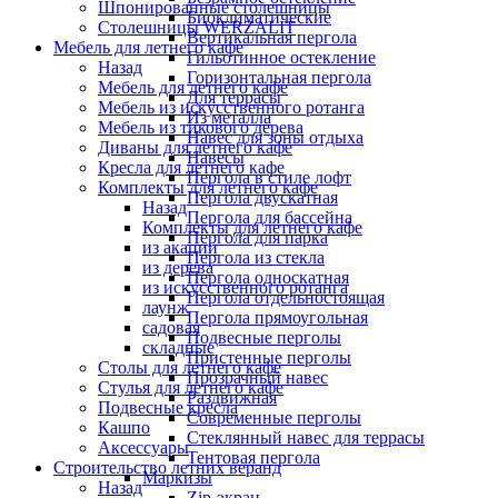
Шпонированные столешницы
Биоклиматические
Столешницы WERZALIT
Вертикальная пергола
Мебель для летнего кафе
Гильотинное остекление
Назад
Горизонтальная пергола
Мебель для летнего кафе
Для террасы
Мебель из искусственного ротанга
Из металла
Мебель из тикового дерева
Навес для зоны отдыха
Диваны для летнего кафе
Навесы
Кресла для летнего кафе
Пергола в стиле лофт
Комплекты для летнего кафе
Пергола двускатная
Назад
Пергола для бассейна
Комплекты для летнего кафе
Пергола для парка
из акации
Пергола из стекла
из дерева
Пергола односкатная
из искусственного ротанга
Пергола отдельностоящая
лаунж
Пергола прямоугольная
садовая
Подвесные перголы
складные
Пристенные перголы
Столы для летнего кафе
Прозрачный навес
Стулья для летнего кафе
Раздвижная
Подвесные кресла
Современные перголы
Кашпо
Стеклянный навес для террасы
Аксессуары
Тентовая пергола
Строительство летних веранд
Маркизы
Назад
Zip-экран