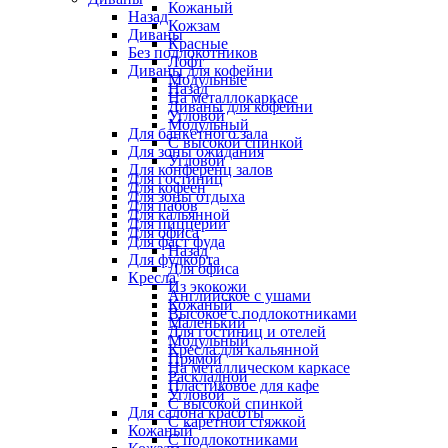
Кожаный
Назад
Кожзам
Диваны
Красные
Без подлокотников
Лофт
Диваны для кофейни
Модульные
Назад
На металлокаркасе
Диваны для кофейни
Угловой
Модульный
Для банкетного зала
С высокой спинкой
Для зоны ожидания
Угловой
Для конференц залов
Для гостиниц
Для кофеен
Для зоны отдыха
Для пабов
Для кальянной
Для пиццерии
Для офиса
Для фаст фуда
Назад
Для фудкорта
Для офиса
Кресла
Из экокожи
Английское с ушами
Кожаный
Высокое с подлокотниками
Маленький
Для гостиниц и отелей
Модульный
Кресла для кальянной
Прямой
На металлическом каркасе
Раскладной
Пластиковое для кафе
Угловой
С высокой спинкой
Для салона красоты
С каретной стяжкой
Кожаный
С подлокотниками