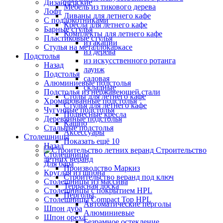
Дизайнерские
Мебель из тикового дерева
Лофт
Диваны для летнего кафе
С подлокотниками
Кресла для летнего кафе
Барные стулья
Комплекты для летнего кафе
Пластиковые стулья
из акации
Стулья на металлокаркасе
из дерева
Подстолья
из искусственного ротанга
Назад
лаунж
Подстолья
садовая
Алюминиевые подстолья
складные
Подстолья из нержавеющей стали
Столы для летнего кафе
Хромированные подстолья
Стулья для летнего кафе
Чугунные подстолья
Подвесные кресла
Деревянные подстолья
Кашпо
Стальные подстолья
Аксессуары
Столешницы
Показать ещё 10
Назад
Строительство
Столешницы
летних веранд
Для бара
Производство Маркиз
Круглая из шпона
Строительство веранд под ключ
Столешницы из массива
Террасная доска
Столешницы с покрытием HPL
Перголы
Столешницы Сompact Top HPL
Автоматические перголы
Шпон дуба
Алюминиевые
Шпон ореха
Безрамное остекление