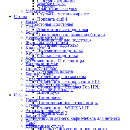
С подлокотниками
Барные стулья
С ушами
Пластиковые стулья
Мягкие стулья
Стулья на металлокаркасе
Столы
Показать ещё 4
Назад
Подстолья
Столы
Алюминиевые подстолья
Белый
Подстолья из нержавеющей стали
Деревянные столы
Хромированные подстолья
Журнальные столики
Чугунные подстолья
Квадратный
Деревянные подстолья
Круглый
Стальные подстолья
Лофт
Столешницы
На одной ножке
Для бара
Прямоугольный
Круглая из шпона
Барные столы
Столешницы из массива
Складные столы
Столешницы с покрытием HPL
Столы на металлокаркасе
Столешницы Сompact Top HPL
Столы для летнего кафе
Шпон дуба
Стулья
Шпон ореха
Назад
Шпонированные столешницы
Стулья
Столешницы WERZALIT
Антивандальные
Показать ещё 3
Банкетные
Мебель для летнего
Белые
кафе
Деревянные стулья
Мебель из искусственного ротанга