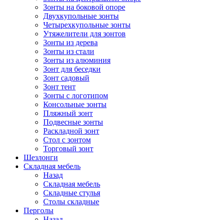
Зонты на боковой опоре
Двухкупольные зонты
Четырехкупольные зонты
Утяжелители для зонтов
Зонты из дерева
Зонты из стали
Зонты из алюминия
Зонт для беседки
Зонт садовый
Зонт тент
Зонты с логотипом
Консольные зонты
Пляжный зонт
Подвесные зонты
Раскладной зонт
Стол с зонтом
Торговый зонт
Шезлонги
Складная мебель
Назад
Складная мебель
Складные стулья
Столы складные
Перголы
Назад